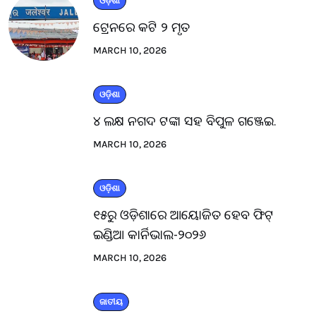
ଓଡ଼ିଶା
ଟ୍ରେନରେ କଟି ୨ ମୃତ
MARCH 10, 2026
ଓଡ଼ିଶା
୪ ଲକ୍ଷ ନଗଦ ଟଙ୍କା ସହ ବିପୁଳ ଗଞ୍ଜେଇ.
MARCH 10, 2026
ଓଡ଼ିଶା
୧୫ରୁ ଓଡ଼ିଶାରେ ଆୟୋଜିତ ହେବ ଫିଟ୍
ଇଣ୍ଡିଆ କାର୍ନିଭାଲ-୨୦୨୬
MARCH 10, 2026
ଜାତୀୟ