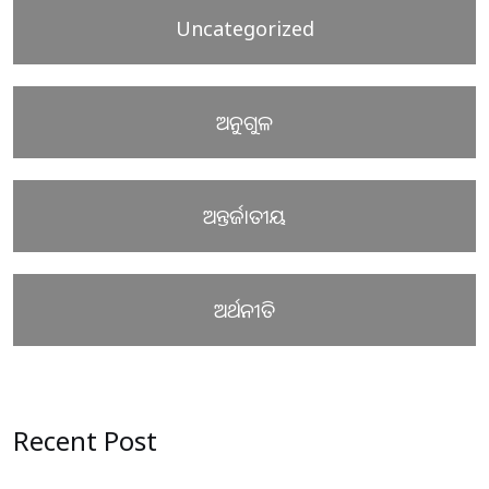
Uncategorized
ଅନୁଗୁଳ
ଅନ୍ତର୍ଜାତୀୟ
ଅର୍ଥନୀତି
Recent Post