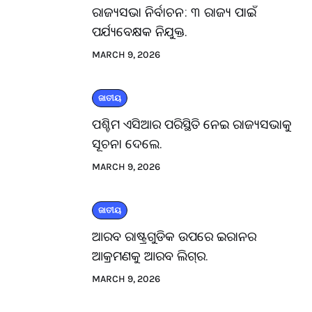
ରାଜ୍ୟସଭା ନିର୍ବାଚନ: ୩ ରାଜ୍ୟ ପାଇଁ
ପର୍ଯ୍ୟବେକ୍ଷକ ନିଯୁକ୍ତ.
MARCH 9, 2026
ଜାତୀୟ
ପଶ୍ଚିମ ଏସିଆର ପରିସ୍ଥିତି ନେଇ ରାଜ୍ୟସଭାକୁ
ସୂଚନା ଦେଲେ.
MARCH 9, 2026
ଜାତୀୟ
ଆରବ ରାଷ୍ଟ୍ରଗୁଡିକ ଉପରେ ଇରାନର
ଆକ୍ରମଣକୁ ଆରବ ଲିଗ୍‌ର.
MARCH 9, 2026