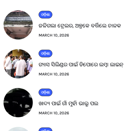
ଓଡ଼ିଶା
ଜଳିଗଲା ଟ୍ରେଲର, ଅଳ୍ପକେ ବର୍ତ୍ତିଲେ ଚାଳକ
MARCH 10, 2026
ଓଡ଼ିଶା
ଗ୍ୟାସ ସିଲିଣ୍ଡର ପାଇଁ ଡିପୋରେ ଲମ୍ବା ଲାଇନ୍
MARCH 10, 2026
ଓଡ଼ିଶା
ଖାଦ୍ୟ ପାଇଁ ଗାଁ ମୁହାଁ ଭାଲୁ ପଲ
MARCH 10, 2026