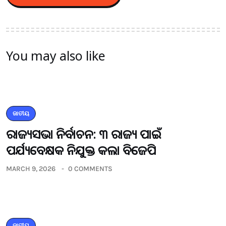
You may also like
ଜାତୀୟ
ରାଜ୍ୟସଭା ନିର୍ବାଚନ: ୩ ରାଜ୍ୟ ପାଇଁ
ପର୍ଯ୍ୟବେକ୍ଷକ ନିଯୁକ୍ତ କଲା ବିଜେପି
MARCH 9, 2026
0 COMMENTS
ଜାତୀୟ