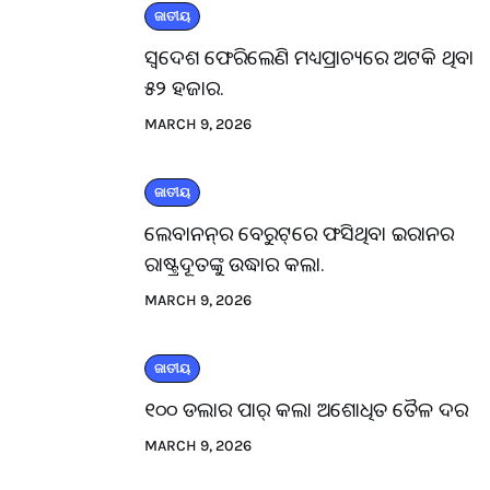
ଜାତୀୟ
ସ୍ବଦେଶ ଫେରିଲେଣି ମଧ୍ୟପ୍ରାଚ୍ୟରେ ଅଟକି ଥିବା
୫୨ ହଜାର.
MARCH 9, 2026
ଜାତୀୟ
ଲେବାନନ୍‌ର ବେରୁଟ୍‌ରେ ଫସିଥିବା ଇରାନର
ରାଷ୍ଟ୍ରଦୂତଙ୍କୁ ଉଦ୍ଧାର କଲା.
MARCH 9, 2026
ଜାତୀୟ
୧୦୦ ଡଲାର ପାର୍ କଲା ଅଶୋଧିତ ତୈଳ ଦର
MARCH 9, 2026