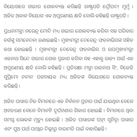
ବିୟୋଗରେ ଗଭୀର ଶୋକବ୍ୟକ୍ତ କରିଛନ୍ତି ରାଷ୍ଟ୍ରପତି ଦ୍ରୌପଦୀ ମୁର୍ମୁ ।
ଅଜିତ ଅକାଳ ବିୟୋଗ ଏକ ଅପୂରଣୀୟ କ୍ଷତି ବୋଲି କହିଛନ୍ତି ରାଷ୍ଟ୍ରପତି ।
ପ୍ରଧାନମନ୍ତ୍ରୀ ନରେନ୍ଦ୍ର ମୋଦି ମଧ୍ୟ ଗଭୀର ଶୋକବ୍ୟକ୍ତ କରିବା ସହ ପରିବାର
ବର୍ଗଙ୍କୁ ସମବେଦନା ଜଣାଇଛନ୍ତି । ମୁଖ୍ୟମନ୍ତ୍ରୀ ଦେବେନ୍ଦ୍ର ଫଡନାଭିସଙ୍କ ସହିତ
କଥା ହୋଇଛନ୍ତି । ମୁଖ୍ୟମନ୍ତ୍ରୀ ଦେବେନ୍ଦ୍ର ଫଡନାଭିସ ଓ ଉପମୁଖ୍ୟମନ୍ତ୍ରୀ
ଏକନାଥ ସିନ୍ଦେ ଗଭୀର ଶୋକ ପ୍ରକାଶ କରିବା ସହ ଏହାକୁ ରାଜ୍ୟ ପାଇଁ ଏକ
ଅପୂରଣୀୟ କ୍ଷତି ବୋଲି କହିଛନ୍ତି । ପ୍ରତିରକ୍ଷା ମନ୍ତ୍ରୀ ରାଜନାଥ ସିଂ, ବିଜେଡି
ସୁପ୍ରିମୋ ନବୀନ ପଟ୍ଟନାୟକ ମଧ୍ୟ ଅଜିତଙ୍କ ବିୟୋଗରେ ଶୋକବ୍ୟକ୍ତ
କରିଛନ୍ତି ।
ଅଜିତ ପାୱାର ନିଜ ବିମାନରେ ଏକ ନିର୍ବାଚନ ପ୍ରଚାର ପାଇଁ ଯାଉଥିବା ବେଳେ
ଅବତରଣ ବେଳେ ବିମାନଟି ଦୁର୍ଘଟଣାର ଶିକାର ହୋଇଛି । ବିମାନରେ ଥିବା
ସମସ୍ତ ଲୋକଙ୍କ ମୃତ୍ୟୁ ହୋଇଛି । ଅଜିତ ପାୱାରଙ୍କ ପତ୍ନୀ ସୁନିତ୍ରା ପାୱାର
ଏବଂ ପୁଅ ପାର୍ଥ ପାଓ୍ବାର ଦିଲ୍ଲୀରୁ ବାରାମତି ପାଇଁ ବାହାରିଛନ୍ତି ।