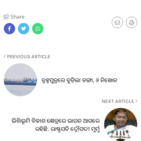
Share:
PREVIOUS ARTICLE
ବ୍ରହ୍ମପୁତ୍ରରେ ବୁଡ଼ିଲା ଡଙ୍ଗା, ୬ ନିଖୋଜ
NEXT ARTICLE
ଭିତ୍ତିଭୂମି ବିକାଶ କ୍ଷେତ୍ରରେ ଭାରତ ଆଗରେ
ରହିଛି: ରାଷ୍ଟ୍ରପତି ଦ୍ରୌପଦୀ ମୁର୍ମୁ