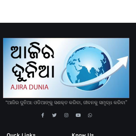
“ଆଜିର ଦୁନିଆ: ଓଡିଆଙ୍କୁ ସଶକ୍ତ କରିବା, ଜୀବନକୁ ସମୃଦ୍ଧ କରିବା”
Quck Links
Know Us