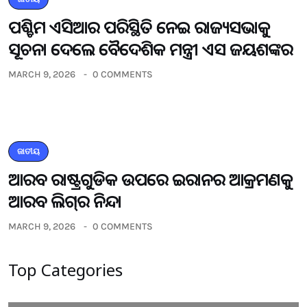
ପଶ୍ଚିମ ଏସିଆର ପରିସ୍ଥିତି ନେଇ ରାଜ୍ୟସଭାକୁ
ସୂଚନା ଦେଲେ ବୈଦେଶିକ ମନ୍ତ୍ରୀ ଏସ ଜୟଶଙ୍କର
MARCH 9, 2026
0 COMMENTS
ଜାତୀୟ
ଆରବ ରାଷ୍ଟ୍ରଗୁଡିକ ଉପରେ ଇରାନର ଆକ୍ରମଣକୁ
ଆରବ ଲିଗ୍‌ର ନିନ୍ଦା
MARCH 9, 2026
0 COMMENTS
Top Categories