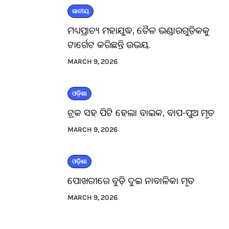
ଜାତୀୟ
ମଧ୍ୟପ୍ରାଚ୍ୟ ମହାଯୁଦ୍ଧ, ତୈଳ ଭଣ୍ଡାରଗୁଡ଼ିକକୁ
ଟାର୍ଗେଟ କରିଛନ୍ତି ଉଭୟ.
MARCH 9, 2026
ଓଡ଼ିଶା
ଟ୍ରକ ସହ ପିଟି ହେଲା ବାଇକ, ବାପ-ପୁଅ ମୃତ
MARCH 9, 2026
ଓଡ଼ିଶା
ପୋଖରୀରେ ବୁଡ଼ି ଦୁଇ ନାବାଳିକା ମୃତ
MARCH 9, 2026