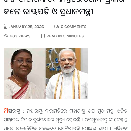
କଲେ ରାଷ୍ଟ୍ରପତି ଓ ପ୍ରଧାନମନ୍ତ୍ରୀ
JANUARY 28, 2026
0 COMMENTS
203 VIEWS
READ IN 0 MINUTES
ମ
ହାରାଷ୍ଟ୍ର :
ମହାରାଷ୍ଟ୍ର ବାରାମତିରେ ମହାରାଷ୍ଟ୍ର ଉପ ମୁଖ୍ୟମନ୍ତ୍ରୀ ଅଜିତ
ପାୱାରଙ୍କ ବିମାନ ଦୁର୍ଘଟଣାରେ ମୃତ୍ୟୁ ହୋଇଛି । ଉପମୁଖ୍ୟମନ୍ତ୍ରୀଙ୍କ ଦେହାନ୍ତ
ପରେ ରାଜନୈତିକ ମହଲରେ ଖେଳିଯାଇଛି ଶୋକର ଛାୟା । ଅଜିତଙ୍କ