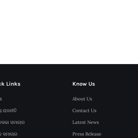
k Links
Know Us
ଶା
About Us
ୟ ରାଜନୀତି
Contact Us
ାନସଭା ସମାଚାର
Latest News
ଦ ସମାଚାର
Press Release