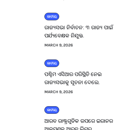
ଜାତୀୟ
ରାଜ୍ୟସଭା ନିର୍ବାଚନ: ୩ ରାଜ୍ୟ ପାଇଁ
ପର୍ଯ୍ୟବେକ୍ଷକ ନିଯୁକ୍ତ.
MARCH 9, 2026
ଜାତୀୟ
ପଶ୍ଚିମ ଏସିଆର ପରିସ୍ଥିତି ନେଇ
ରାଜ୍ୟସଭାକୁ ସୂଚନା ଦେଲେ.
MARCH 9, 2026
ଜାତୀୟ
ଆରବ ରାଷ୍ଟ୍ରଗୁଡିକ ଉପରେ ଇରାନର
ଆକ୍ରମଣକୁ ଆରବ ଲିଗ୍‌ର.