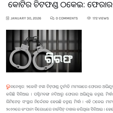
୨ କୋଟିର ଚିଟଫଣ୍ଡ ଠକେଇ: ଫେରାର ଅ
JANUARY 30, 2026
0 COMMENTS
172 VIEWS
ଭୁ
ବନେଶ୍ବର: ୨କୋଟି ଟଙ୍କା ଚିଟ୍‌ଫଣ୍ଡ ଦୁର୍ନୀତି ମାମଲାରେ ଫେରାର ଅଭିଯୁକ୍
କରିଛି ସିବିଆଇ । ପଶ୍ଚିମବଙ୍ଗ ନଦିଆରୁ ଫେରାର ଅଭିଯୁକ୍ତ ତନ୍ମୟ ମିର୍
ଲିମିଟେଡ୍ ସଂସ୍ଥାର ନିର୍ଦ୍ଦେଶକ ହେଉଛି ତନ୍ମୟ ମିର୍ଦ୍ଧା । ଏହି ଠକେଇ ମ
୨୦୨୨ରେ କଂପାନୀ ବିରୋଧରେ ଚାର୍ଜସିଟ୍ ଦାଖଲ କରିଥିଲା ସିବିଆଇ । ହେଲ