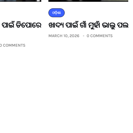
ଓଡ଼ିଶା
ଡର ପାଇଁ ଡିପୋରେ
ଖାଦ୍ୟ ପାଇଁ ଗାଁ ମୁହାଁ ଭାଲୁ ପଲ
MARCH 10, 2026
0 COMMENTS
0 COMMENTS