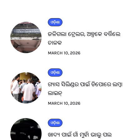
ଓଡ଼ିଶା
ଜଳିଗଲା ଟ୍ରେଲର, ଅଳ୍ପକେ ବର୍ତ୍ତିଲେ
ଚାଳକ
MARCH 10, 2026
ଓଡ଼ିଶା
ଗ୍ୟାସ ସିଲିଣ୍ଡର ପାଇଁ ଡିପୋରେ ଲମ୍ବା
ଲାଇନ୍
MARCH 10, 2026
ଓଡ଼ିଶା
ଖାଦ୍ୟ ପାଇଁ ଗାଁ ମୁହାଁ ଭାଲୁ ପଲ