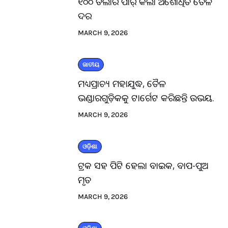
୧୦୦ ଡଲାର ପାର୍ କଲା ଅଶୋଧିତ ତୈଳ
ଦର
MARCH 9, 2026
ଜାତୀୟ
ମଧ୍ୟପ୍ରାଚ୍ୟ ମହାଯୁଦ୍ଧ, ତୈଳ
ଭଣ୍ଡାରଗୁଡ଼ିକକୁ ଟାର୍ଗେଟ କରିଛନ୍ତି ଉଭୟ.
MARCH 9, 2026
ଓଡ଼ିଶା
ଟ୍ରକ ସହ ପିଟି ହେଲା ବାଇକ, ବାପ-ପୁଅ
ମୃତ
MARCH 9, 2026