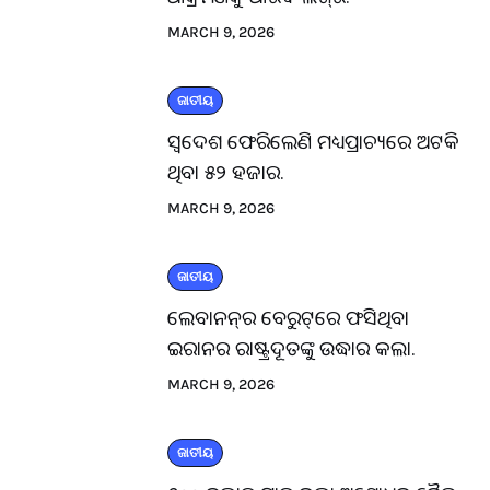
MARCH 9, 2026
ଜାତୀୟ
ସ୍ବଦେଶ ଫେରିଲେଣି ମଧ୍ୟପ୍ରାଚ୍ୟରେ ଅଟକି
ଥିବା ୫୨ ହଜାର.
MARCH 9, 2026
ଜାତୀୟ
ଲେବାନନ୍‌ର ବେରୁଟ୍‌ରେ ଫସିଥିବା
ଇରାନର ରାଷ୍ଟ୍ରଦୂତଙ୍କୁ ଉଦ୍ଧାର କଲା.
MARCH 9, 2026
ଜାତୀୟ