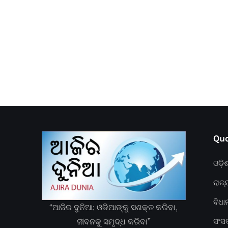
Quc
ଓଡ଼ି
ରାଜ୍
ବିଧ
“ଆଜିର ଦୁନିଆ: ଓଡିଆଙ୍କୁ ସଶକ୍ତ କରିବା,
ଜୀବନକୁ ସମୃଦ୍ଧ କରିବା”
ସଂସ