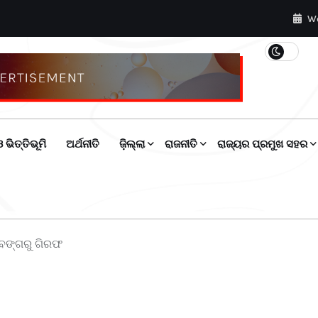
We
 ଭିତ୍ତିଭୂମି
ଅର୍ଥନୀତି
ଜ଼ିଲ୍ଲା
ରାଜନୀତି
ରାଜ୍ୟର ପ୍ରମୁଖ ସହର
ବଙ୍ଗରୁ ଗିରଫ