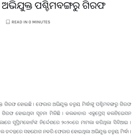
ଭିଯୁକ୍ତ ପଶ୍ଚିମବଙ୍ଗରୁ ଗିରଫ
READ IN 0 MINUTES
ତ ଗିରଫ ହୋଇଛି । ଫେରାର ଅଭିଯୁକ୍ତ ତନ୍ମୟ ମିର୍ଦ୍ଧାଙ୍କୁ ପଶ୍ଚିମବଙ୍ଗରୁ ଗିରଫ
ଦ୍ଧା ଗିରଫ ହୋଇଥିବା ସୂଚନା ମିଳିଛି । କଲକାତାର ଏକ୍ସପ୍ରେସ୍ କଲଟିଭେସନ
ାମଲାରେ ସୁପ୍ରିମକୋର୍ଟଙ୍କ ନିର୍ଦ୍ଦେଶରେ ୨୦୨୦ରେ ମାମଲା କରିଥିଲା ସିବିଆଇ ।
େ ତଦନ୍ତରେ ସହଯୋଗ ନକରି ଫେରାର ହୋଇଥିଲା ଅଭିଯୁକ୍ତ ତନ୍ମୟ ମିର୍ଦ୍ଧା ।