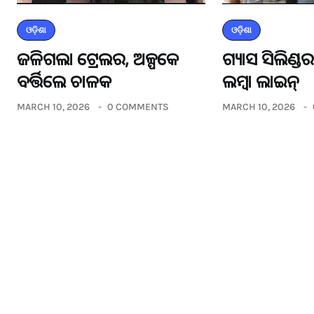
ଓଡ଼ିଶା
ଓଡ଼ିଶା
ଜଳିଗଲା ଟ୍ରେଲର, ଅଳ୍ପକେ
ଗ୍ୟାସ ସିଲିଣ୍
ବର୍ତ୍ତିଲେ ଚାଳକ
ଲମ୍ବା ଲାଇନ୍
MARCH 10, 2026
0 COMMENTS
MARCH 10, 2026