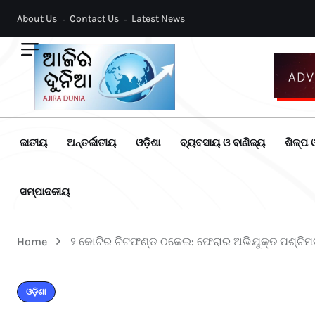
About Us
Contact Us
Latest News
ଜାତୀୟ
ଅନ୍ତର୍ଜାତୀୟ
ଓଡ଼ିଶା
ବ୍ୟବସାୟ ଓ ବାଣିଜ୍ୟ
ଶିଳ୍ପ ଓ
ସମ୍ପାଦକୀୟ
Home
୨ କୋଟିର ଚିଟଫଣ୍ଡ ଠକେଇ: ଫେରାର ଅଭିଯୁକ୍ତ ପଶ୍ଚିମ
ଓଡ଼ିଶା