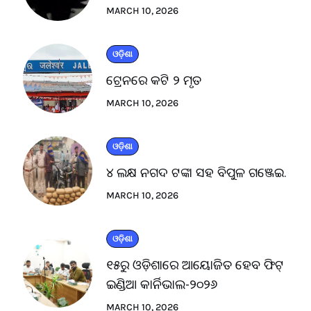
MARCH 10, 2026
ଓଡ଼ିଶା
ଟ୍ରେନରେ କଟି ୨ ମୃତ
MARCH 10, 2026
ଓଡ଼ିଶା
୪ ଲକ୍ଷ ନଗଦ ଟଙ୍କା ସହ ବିପୁଳ ଗଞ୍ଜେଇ.
MARCH 10, 2026
ଓଡ଼ିଶା
୧୫ରୁ ଓଡ଼ିଶାରେ ଆୟୋଜିତ ହେବ ଫିଟ୍
ଇଣ୍ଡିଆ କାର୍ନିଭାଲ-୨୦୨୬
MARCH 10, 2026