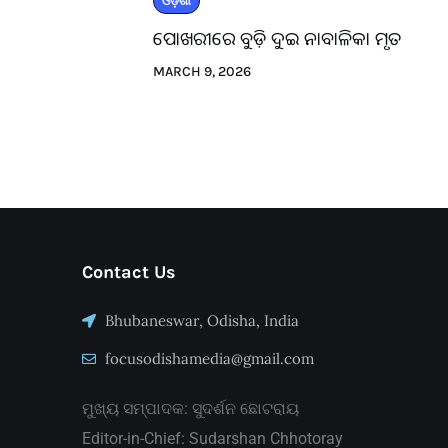
ଓଡ଼ିଶା
ପୋଖରୀରେ ବୁଡ଼ି ଦୁଇ ନାବାଳିକା ମୃତ
MARCH 9, 2026
Contact Us
Bhubaneswar, Odisha, India
focusodishamedia@gmail.com
ମୁଖ୍ୟ ସମ୍ପାଦକ: ସୁଦର୍ଶନ ଛୋଟରାୟ
Editor-in-Chief: Sudarshan Chhotoray