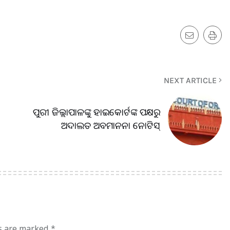
NEXT ARTICLE
ପୁରୀ ଜିଲ୍ଲାପାଳଙ୍କୁ ହାଇକୋର୍ଟଙ୍କ ପକ୍ଷରୁ
ଅଦାଲତ ଅବମାନନା ନୋଟିସ୍
ds are marked
*