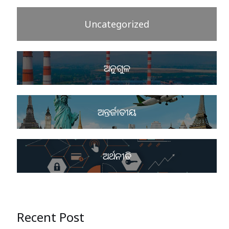
Uncategorized
ଅନୁଗୁଳ
ଅନ୍ତର୍ଜାତୀୟ
ଅର୍ଥନୀତି
Recent Post