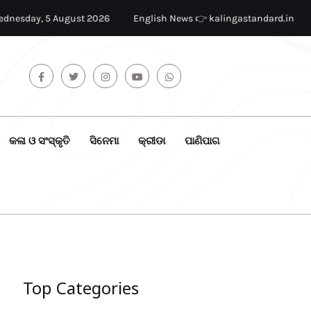
dnesday, 5 August 2026
English News 👉 kalingastandard.in
କଳା ଓ ସଂସ୍କୃତି
ସିନେମା
କ୍ରୀଡା
ପାଣିପାଗ
Top Categories