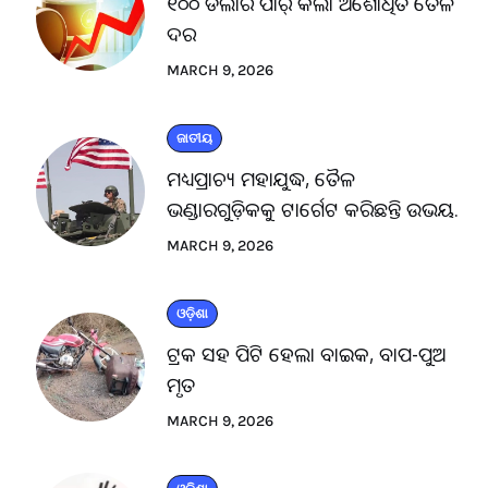
୧୦୦ ଡଲାର ପାର୍ କଲା ଅଶୋଧିତ ତୈଳ
ଦର
MARCH 9, 2026
ଜାତୀୟ
ମଧ୍ୟପ୍ରାଚ୍ୟ ମହାଯୁଦ୍ଧ, ତୈଳ
ଭଣ୍ଡାରଗୁଡ଼ିକକୁ ଟାର୍ଗେଟ କରିଛନ୍ତି ଉଭୟ.
MARCH 9, 2026
ଓଡ଼ିଶା
ଟ୍ରକ ସହ ପିଟି ହେଲା ବାଇକ, ବାପ-ପୁଅ
ମୃତ
MARCH 9, 2026