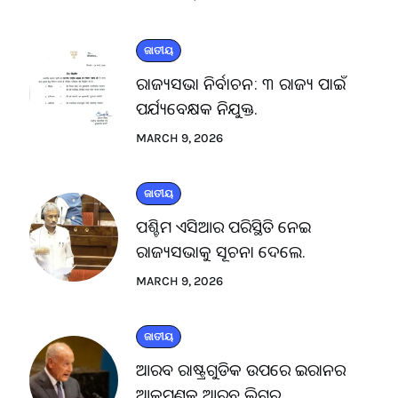
ଜାତୀୟ
ରାଜ୍ୟସଭା ନିର୍ବାଚନ: ୩ ରାଜ୍ୟ ପାଇଁ
ପର୍ଯ୍ୟବେକ୍ଷକ ନିଯୁକ୍ତ.
MARCH 9, 2026
ଜାତୀୟ
ପଶ୍ଚିମ ଏସିଆର ପରିସ୍ଥିତି ନେଇ
ରାଜ୍ୟସଭାକୁ ସୂଚନା ଦେଲେ.
MARCH 9, 2026
ଜାତୀୟ
ଆରବ ରାଷ୍ଟ୍ରଗୁଡିକ ଉପରେ ଇରାନର
ଆକ୍ରମଣକୁ ଆରବ ଲିଗ୍‌ର.