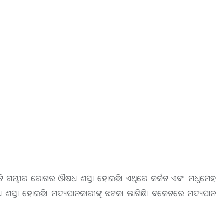
ଟି ଗମ୍ଭୀର ରୋଗର ଔଷଧ ଶସ୍ତା ହୋଇଛି। ଏଥିରେ କର୍କଟ ଏବଂ ମଧୁମେହ
ଧ୍ୟ ଶସ୍ତା ହୋଇଛି। ମଦ୍ୟପାନକାରୀଙ୍କୁ ଝଟକା ଲାଗିଛି। ବଜେଟରେ ମଦ୍ୟପାନ