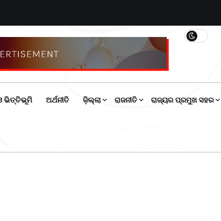
 ଭିତ୍ତିଭୂମି
ଅର୍ଥନୀତି
ଜ଼ିଲ୍ଲା
ରାଜନୀତି
ରାଜ୍ୟର ପ୍ରମୁଖ ସହର