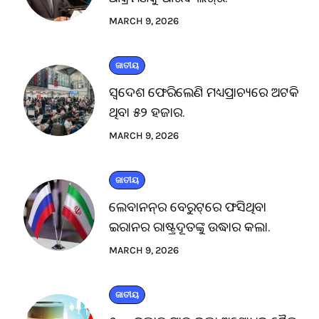
MARCH 9, 2026
ଜାତୀୟ
ସ୍ବଦେଶ ଫେରିଲେଣି ମଧ୍ୟପ୍ରାଚ୍ୟରେ ଅଟକି
ଥିବା ୫୨ ହଜାର.
MARCH 9, 2026
ଜାତୀୟ
ଲେବାନନ୍‌ର ବେରୁଟ୍‌ରେ ଫସିଥିବା
ଇରାନର ରାଷ୍ଟ୍ରଦୂତଙ୍କୁ ଉଦ୍ଧାର କଲା.
MARCH 9, 2026
ଜାତୀୟ