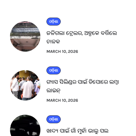
ଓଡ଼ିଶା
ଜଳିଗଲା ଟ୍ରେଲର, ଅଳ୍ପକେ ବର୍ତ୍ତିଲେ
ଚାଳକ
MARCH 10, 2026
ଓଡ଼ିଶା
ଗ୍ୟାସ ସିଲିଣ୍ଡର ପାଇଁ ଡିପୋରେ ଲମ୍ବା
ଲାଇନ୍
MARCH 10, 2026
ଓଡ଼ିଶା
ଖାଦ୍ୟ ପାଇଁ ଗାଁ ମୁହାଁ ଭାଲୁ ପଲ