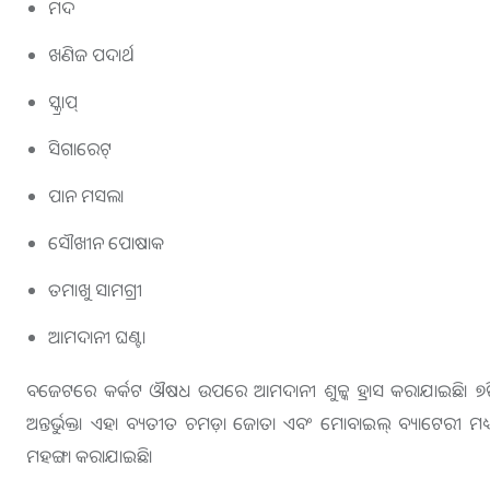
ମଦ
ଖଣିଜ ପଦାର୍ଥ
ସ୍କ୍ରାପ୍
ସିଗାରେଟ୍
ପାନ ମସଲା
ସୌଖୀନ ପୋଷାକ
ତମାଖୁ ସାମଗ୍ରୀ
ଆମଦାନୀ ଘଣ୍ଟା
ବଜେଟରେ କର୍କଟ ଔଷଧ ଉପରେ ଆମଦାନୀ ଶୁଳ୍କ ହ୍ରାସ କରାଯାଇଛି। ୭
ଅନ୍ତର୍ଭୁକ୍ତ। ଏହା ବ୍ୟତୀତ ଚମଡ଼ା ଜୋତା ଏବଂ ମୋବାଇଲ୍ ବ୍ୟାଟେରୀ ମ
ମହଙ୍ଗା କରାଯାଇଛି।