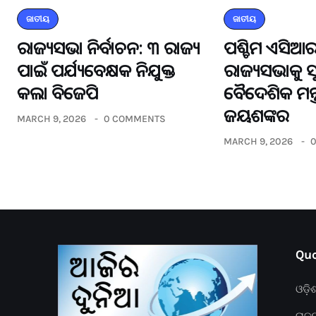
ଜାତୀୟ
ଜାତୀୟ
ରାଜ୍ୟସଭା ନିର୍ବାଚନ: ୩ ରାଜ୍ୟ
ପଶ୍ଚିମ ଏସିଆର
ପାଇଁ ପର୍ଯ୍ୟବେକ୍ଷକ ନିଯୁକ୍ତ
ରାଜ୍ୟସଭାକୁ 
କଲା ବିଜେପି
ବୈଦେଶିକ ମନ୍ତ
ଜୟଶଙ୍କର
MARCH 9, 2026
0 COMMENTS
MARCH 9, 2026
Quc
ଓଡ଼ି
ରାଜ୍