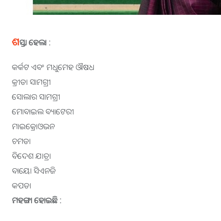
ଶ
ସ୍ତା ହେଲା :
କର୍କଟ ଏବଂ ମଧୁମେହ ଔଷଧ
କ୍ରୀଡା ସାମଗ୍ରୀ
ସୋଲାର ସାମଗ୍ରୀ
ମୋବାଇଲ ବ୍ୟାଟେରୀ
ମାଇକ୍ରୋଓଭନ
ଚମଡା
ବିଦେଶ ଯାତ୍ରା
ବାୟୋ ସିଏନଜି
କପଡା
ମହଙ୍ଗା ହୋଇଛି :