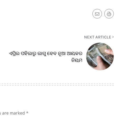
NEXT ARTICLE
ଏପ୍ରିଲ ପହିଲାରୁ ଲାଗୁ ହେବ ନୂଆ ଆୟକର
ନିୟମ
ds are marked
*