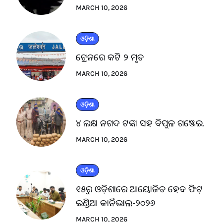
MARCH 10, 2026
ଓଡ଼ିଶା
ଟ୍ରେନରେ କଟି ୨ ମୃତ
MARCH 10, 2026
ଓଡ଼ିଶା
୪ ଲକ୍ଷ ନଗଦ ଟଙ୍କା ସହ ବିପୁଳ ଗଞ୍ଜେଇ.
MARCH 10, 2026
ଓଡ଼ିଶା
୧୫ରୁ ଓଡ଼ିଶାରେ ଆୟୋଜିତ ହେବ ଫିଟ୍
ଇଣ୍ଡିଆ କାର୍ନିଭାଲ-୨୦୨୬
MARCH 10, 2026