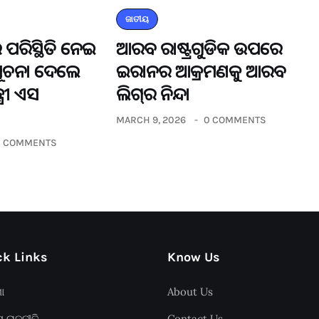
ଜାତୀୟ
 ପରିସ୍ଥିତି ନେଇ
ଆରବ ରାଷ୍ଟ୍ରଗୁଡିକ ଉପରେ
ସୂଚନା ଦେଲେ
ଇରାନର ଆକ୍ରମଣକୁ ଆରବ
୍ରୀ ଏସ
ଲିଗ୍‌ର ନିନ୍ଦା
MARCH 9, 2026
0 COMMENTS
0 COMMENTS
k Links
Know Us
ଶା
About Us
ୟ ରାଜନୀତି
Contact Us