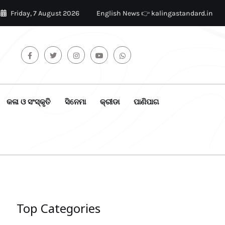
Friday, 7 August 2026
English News 👉 kalingastandard.in
କଳା ଓ ସଂସ୍କୃତି
ସିନେମା
କ୍ରୀଡା
ପାଣିପାଗ
Top Categories