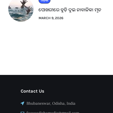
ଓଡ଼ିଶା
ପୋଖରୀରେ ବୁଡ଼ି ଦୁଇ ନାବାଳିକା ମୃତ
MARCH 9, 2026
Contact Us
Bhubaneswar, Odisha, India
focusodishamedia@gmail.com