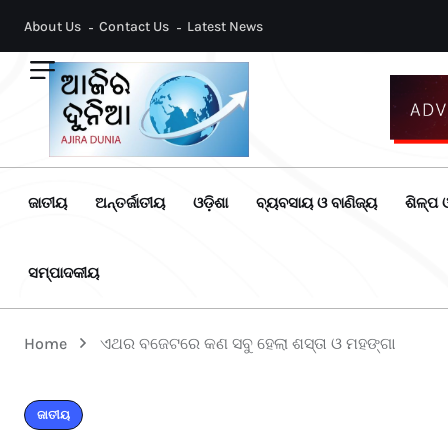
About Us
Contact Us
Latest News
ଜାତୀୟ
ଅନ୍ତର୍ଜାତୀୟ
ଓଡ଼ିଶା
ବ୍ୟବସାୟ ଓ ବାଣିଜ୍ୟ
ଶିଳ୍ପ ଓ
ସମ୍ପାଦକୀୟ
Home
ଏଥର ବଜେଟରେ କଣ ସବୁ ହେଲା ଶସ୍ତା ଓ ମହଙ୍ଗା
ଜାତୀୟ