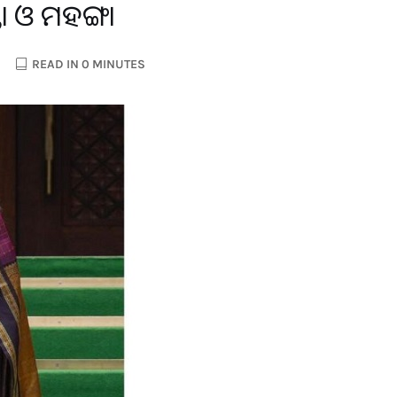
 ଓ ମହଙ୍ଗା
READ IN 0 MINUTES