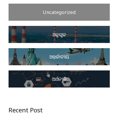
Uncategorized
ଅନୁଗୁଳ
ଅନ୍ତର୍ଜାତୀୟ
ଅର୍ଥନୀତି
Recent Post