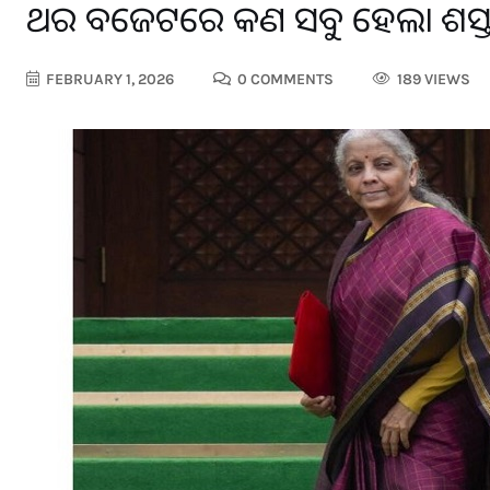
ଏଥର ବଜେଟରେ କଣ ସବୁ ହେଲା ଶସ୍ତା
FEBRUARY 1, 2026
0 COMMENTS
189 VIEWS