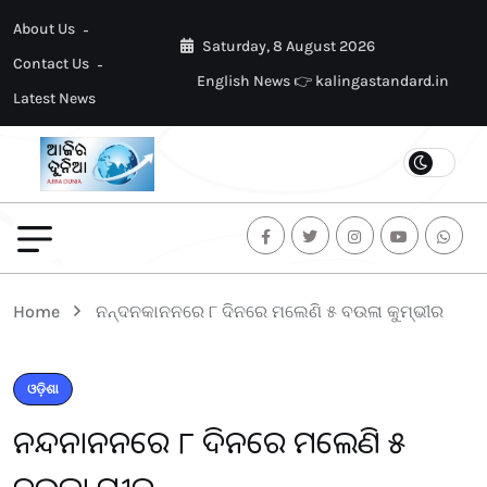
About Us
Saturday, 8 August 2026
Contact Us
English News 👉 kalingastandard.in
Latest News
Home
ନନ୍ଦନକାନନରେ ୮ ଦିନରେ ମଲେଣି ୫ ବଉଳା କୁମ୍ଭୀର
ଓଡ଼ିଶା
ନନ୍ଦନକାନନରେ ୮ ଦିନରେ ମଲେଣି ୫