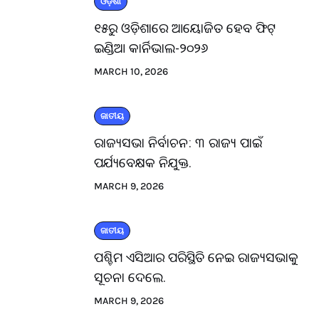
ଓଡ଼ିଶା
୧୫ରୁ ଓଡ଼ିଶାରେ ଆୟୋଜିତ ହେବ ଫିଟ୍
ଇଣ୍ଡିଆ କାର୍ନିଭାଲ-୨୦୨୬
MARCH 10, 2026
ଜାତୀୟ
ରାଜ୍ୟସଭା ନିର୍ବାଚନ: ୩ ରାଜ୍ୟ ପାଇଁ
ପର୍ଯ୍ୟବେକ୍ଷକ ନିଯୁକ୍ତ.
MARCH 9, 2026
ଜାତୀୟ
ପଶ୍ଚିମ ଏସିଆର ପରିସ୍ଥିତି ନେଇ ରାଜ୍ୟସଭାକୁ
ସୂଚନା ଦେଲେ.
MARCH 9, 2026