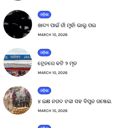
ଓଡ଼ିଶା
ଖାଦ୍ୟ ପାଇଁ ଗାଁ ମୁହାଁ ଭାଲୁ ପଲ
MARCH 10, 2026
ଓଡ଼ିଶା
ଟ୍ରେନରେ କଟି ୨ ମୃତ
MARCH 10, 2026
ଓଡ଼ିଶା
୪ ଲକ୍ଷ ନଗଦ ଟଙ୍କା ସହ ବିପୁଳ ଗଞ୍ଜେଇ.
MARCH 10, 2026