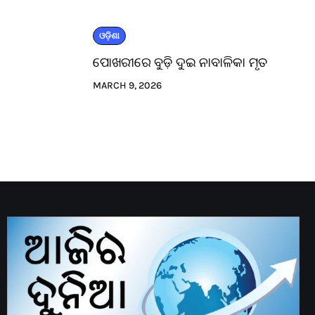
ଓଡ଼ିଶା
ପୋଖରୀରେ ବୁଡ଼ି ଦୁଇ ନାବାଳିକା ମୃତ
MARCH 9, 2026