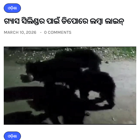
ଓଡ଼ିଶା
ଗ୍ୟାସ ସିଲିଣ୍ଡର ପାଇଁ ଡିପୋରେ ଲମ୍ବା ଲାଇନ୍
MARCH 10, 2026
0 COMMENTS
ଓଡ଼ିଶା