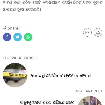
କାରଣ ଜଣା ପଡ଼ିବ ବୋଲି ନନ୍ଦନକାନନ ଉପନିର୍ଦ୍ଦେଶକ ସନତ କୁମାର
ନାରାୟଣ ସୂଚନା ଦେଇଛନ୍ତି ।
Share:
PREVIOUS ARTICLE
ଭଡ଼ାଘରୁ ଅଧ୍ୟାପିକାଙ୍କ ମୃତଦେହ ଉଦ୍ଧାର
NEXT ARTICLE
ଛାତ୍ରୀଙ୍କୁ ଅସଦାଚରଣ ଅଭିଯୋଗରେ