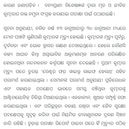
କାରଣ ଜଣାପଡ଼ିବ । ବନ୍ୟପ୍ରାଣୀ ବିଶେଷଜ୍ଞଙ୍କ ଦ୍ଵାରା ମୃତ ଓ ଜୀବିତ
କୁମ୍ଭୀରର ରକ୍ତ ନମୁନା ସଂଗ୍ରହ କରାଯାଇ ପରୀକ୍ଷା ପାଇଁ ପଠାଯାଇଛି ।
ସୂଚନା ଅନୁଯାୟୀ, ଚଳିତ ବର୍ଷ ୨୩ ଜାନୁଆରୀରୁ ୩୦ ଜାନୁଆରୀ ମଧ୍ୟରେ
ମୋଟ ପାଞ୍ଚଟି ଲୁଣିପାଣି କୁମ୍ଭୀରଙ୍କ ମୃତ୍ୟୁ ହୋଇଛି । କୁମ୍ଭୀରଙ୍କ ମୃତ୍ୟୁ ପୂର୍ବରୁ,
ଦୁର୍ବଳତା ଏବଂ ଭୋକ ହ୍ରାସର ଲକ୍ଷଣ ଦେଖାଇଥିଲେ । ହେଲେ କୌଣସି
ବାହ୍ୟ ଆଘାତ କିମ୍ବା ଅସ୍ୱାଭାବିକ ଆକ୍ରମଣାତ୍ମକ ଆଚରଣ ପରିଲକ୍ଷିତ
ହୋଇନଥିବା ନନ୍ଦନକାନନ କର୍ତ୍ତୃପକ୍ଷ ସୂଚନା ଦେଇଛନ୍ତି । ପ୍ରଥମ କୁମ୍ଭୀର
ମୃତ୍ୟୁ ପରେ ତୁରନ୍ତ ‘ସେଣ୍ଟର୍ ଫର୍ ୱାଇଲ୍ଡ ଲାଇଫ ହେଲଥ୍’ ସହିତ
ପରାମର୍ଶ କରାଯାଇଥିଲା । ସେମାନଙ୍କ ପରାମର୍ଶ ଅନୁଯାୟୀ ପ୍ରତିରୋଧକ
ଏବଂ ସହାୟକ ପଦକ୍ଷେପ ଭାବରେ ସମସ୍ତ ବଞ୍ଚିଥିବା କୁମ୍ଭୀରଙ୍କୁ
ଆଣ୍ଟିବାୟୋଟିକ୍ ଚିକିତ୍ସା ଦିଆଯାଇଥିଲା । ଏକକାଳୀନ, ଖୁଆଡ ସମ୍ପୂର୍ଣ୍ଣ ସଫା
କରାଯାଇଥିଲା । ଏବଂ ପରିଚ୍ଛନ୍ନତା ବଜାୟ ରଖିବା ଏବଂ ଜୈବ ସୁରକ୍ଷା
ପଦକ୍ଷେପକୁ ସୁଦୃଢ଼ କରିବା ପାଇଁ ନିୟମିତ ଜୀବାଣୁନାଶକ ଦ୍ରବଣ ସିଞ୍ଚନ
ଜାରି ରହିଛି । ଚୂଡ଼ାନ୍ତ ପରୀକ୍ଷା ରିପୋର୍ଟ ପାଇବା ପରେ ହିଁ ମୃତ୍ୟୁର ସଠିକ୍