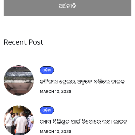
ଅର୍ଥନୀତି
Recent Post
ଓଡ଼ିଶା
ଜଳିଗଲା ଟ୍ରେଲର, ଅଳ୍ପକେ ବର୍ତ୍ତିଲେ ଚାଳକ
MARCH 10, 2026
ଓଡ଼ିଶା
ଗ୍ୟାସ ସିଲିଣ୍ଡର ପାଇଁ ଡିପୋରେ ଲମ୍ବା ଲାଇନ୍
MARCH 10, 2026