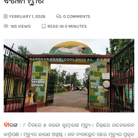
ବଉଳା କୁମ୍ଭୀର
FEBRUARY 1, 2026
0 COMMENTS
165 VIEWS
READ IN 0 MINUTES
ବା
ରଙ୍ଗ :
୮ ଦିନରେ ୫ ବଉଳା କୁମ୍ଭୀରଙ୍କ ମୃତ୍ୟୁ । ଚିନ୍ତାରେ ନନ୍ଦନକାନନ
କର୍ତ୍ତୃପକ୍ଷ । ମୃତ୍ୟୁର କାରଣ ଅସ୍ପଷ୍ଟ । ଶବ ବ୍ୟବଚ୍ଛେଦ ପରେ ମୃତ୍ୟୁର ପ୍ରକୃତ