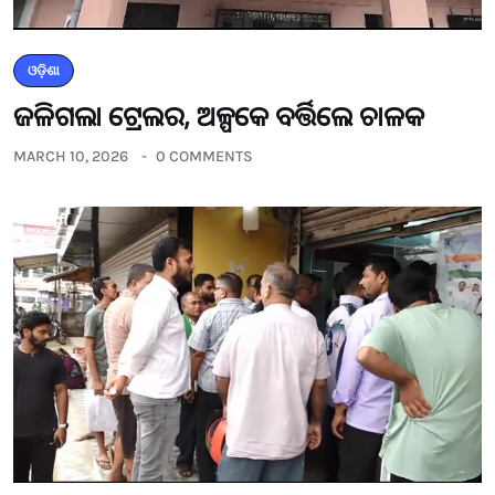
ଓଡ଼ିଶା
ଜଳିଗଲା ଟ୍ରେଲର, ଅଳ୍ପକେ ବର୍ତ୍ତିଲେ ଚାଳକ
MARCH 10, 2026
0 COMMENTS