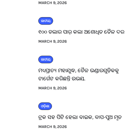
MARCH 9, 2026
ଜାତୀୟ
୧୦୦ ଡଲାର ପାର୍ କଲା ଅଶୋଧିତ ତୈଳ ଦର
MARCH 9, 2026
ଜାତୀୟ
ମଧ୍ୟପ୍ରାଚ୍ୟ ମହାଯୁଦ୍ଧ, ତୈଳ ଭଣ୍ଡାରଗୁଡ଼ିକକୁ
ଟାର୍ଗେଟ କରିଛନ୍ତି ଉଭୟ.
MARCH 9, 2026
ଓଡ଼ିଶା
ଟ୍ରକ ସହ ପିଟି ହେଲା ବାଇକ, ବାପ-ପୁଅ ମୃତ
MARCH 9, 2026