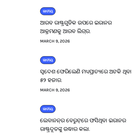
ଜାତୀୟ
ଆରବ ରାଷ୍ଟ୍ରଗୁଡିକ ଉପରେ ଇରାନର
ଆକ୍ରମଣକୁ ଆରବ ଲିଗ୍‌ର.
MARCH 9, 2026
ଜାତୀୟ
ସ୍ବଦେଶ ଫେରିଲେଣି ମଧ୍ୟପ୍ରାଚ୍ୟରେ ଅଟକି ଥିବା
୫୨ ହଜାର.
MARCH 9, 2026
ଜାତୀୟ
ଲେବାନନ୍‌ର ବେରୁଟ୍‌ରେ ଫସିଥିବା ଇରାନର
ରାଷ୍ଟ୍ରଦୂତଙ୍କୁ ଉଦ୍ଧାର କଲା.