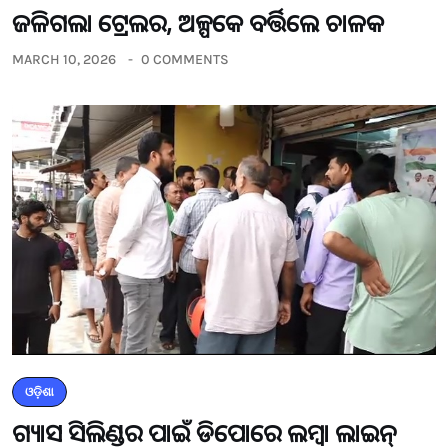
ଜଳିଗଲା ଟ୍ରେଲର, ଅଳ୍ପକେ ବର୍ତ୍ତିଲେ ଚାଳକ
MARCH 10, 2026
0 COMMENTS
ଓଡ଼ିଶା
ଗ୍ୟାସ ସିଲିଣ୍ଡର ପାଇଁ ଡିପୋରେ ଲମ୍ବା ଲାଇନ୍