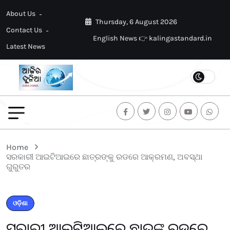
About Us
Thursday, 6 August 2026
Contact Us
English News 👉 kalingastandard.in
Latest News
Home
ସରକାରୀ ଆଇଟିଆଇରେ ଛାତ୍ରଙ୍କୁ ରଡରେ ଆକ୍ରମଣ, ଅବସ୍ଥା
ଗୁରୁତର
ଓଡ଼ିଶା
ସରକାରୀ ଆଇଟିଆଇରେ ଛାତ୍ରଙ୍କୁ ରଡରେ