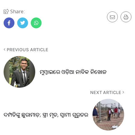
Share:
PREVIOUS ARTICLE
ମୁମ୍ବାଇରେ ଓଡ଼ିଆ ନାବିକ ନିଖୋଜ
NEXT ARTICLE
ଦମ୍ପତିଙ୍କୁ ଛୁରାମାଡ଼; ସ୍ତ୍ରୀ ମୃତ, ସ୍ୱାମୀ ଗୁରୁତର