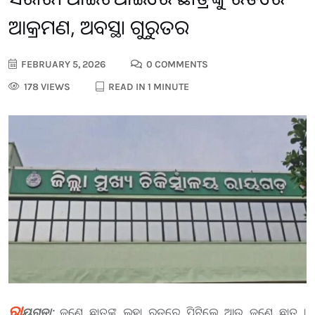
ଆକ୍ରମଣ, ଅବସ୍ଥା ଗୁରୁତର
FEBRUARY 5, 2026
0 COMMENTS
178 VIEWS
READ IN 1 MINUTE
ରା
ୟଗଡ଼ା:
ଜଣେ ଛାତ୍ରଙ୍କୁ ଲୁହା ରଡରେ ପିଟିଲେ ଆଉ ଜଣେ ଛାତ୍ର ।