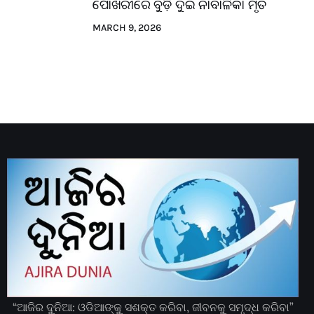
ପୋଖରୀରେ ବୁଡ଼ି ଦୁଇ ନାବାଳିକା ମୃତ
MARCH 9, 2026
“ଆଜିର ଦୁନିଆ: ଓଡିଆଙ୍କୁ ସଶକ୍ତ କରିବା, ଜୀବନକୁ ସମୃଦ୍ଧ କରିବା”