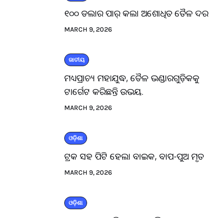
୧୦୦ ଡଲାର ପାର୍ କଲା ଅଶୋଧିତ ତୈଳ ଦର
MARCH 9, 2026
ଜାତୀୟ
ମଧ୍ୟପ୍ରାଚ୍ୟ ମହାଯୁଦ୍ଧ, ତୈଳ ଭଣ୍ଡାରଗୁଡ଼ିକକୁ
ଟାର୍ଗେଟ କରିଛନ୍ତି ଉଭୟ.
MARCH 9, 2026
ଓଡ଼ିଶା
ଟ୍ରକ ସହ ପିଟି ହେଲା ବାଇକ, ବାପ-ପୁଅ ମୃତ
MARCH 9, 2026
ଓଡ଼ିଶା