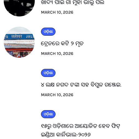
ଖାଦ୍ୟ ପାଇଁ ଗାଁ ମୁହାଁ ଭାଲୁ ପଲ
MARCH 10, 2026
ଓଡ଼ିଶା
ଟ୍ରେନରେ କଟି ୨ ମୃତ
MARCH 10, 2026
ଓଡ଼ିଶା
୪ ଲକ୍ଷ ନଗଦ ଟଙ୍କା ସହ ବିପୁଳ ଗଞ୍ଜେଇ.
MARCH 10, 2026
ଓଡ଼ିଶା
୧୫ରୁ ଓଡ଼ିଶାରେ ଆୟୋଜିତ ହେବ ଫିଟ୍
ଇଣ୍ଡିଆ କାର୍ନିଭାଲ-୨୦୨୬