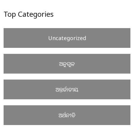
Top Categories
Uncategorized
ଅନୁଗୁଳ
ଅନ୍ତର୍ଜାତୀୟ
ଅର୍ଥନୀତି