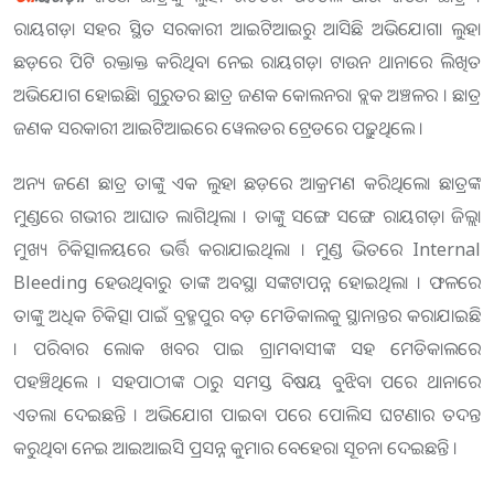
ରାୟଗଡ଼ା ସହର ସ୍ଥିତ ସରକାରୀ ଆଇଟିଆଇରୁ ଆସିଛି ଅଭିଯୋଗ। ଲୁହା
ଛଡ଼ରେ ପିଟି ରକ୍ତାକ୍ତ କରିଥିବା ନେଇ ରାୟଗଡ଼ା ଟାଉନ ଥାନାରେ ଲିଖିତ
ଅଭିଯୋଗ ହୋଇଛି। ଗୁରୁତର ଛାତ୍ର ଜଣକ କୋଲନରା ବ୍ଲକ ଅଞ୍ଚଳର । ଛାତ୍ର
ଜଣକ ସରକାରୀ ଆଇଟିଆଇରେ ୱେଲଡର ଟ୍ରେଡରେ ପଢ଼ୁଥିଲେ ।
ଅନ୍ୟ ଜଣେ ଛାତ୍ର ତାଙ୍କୁ ଏକ ଲୁହା ଛଡ଼ରେ ଆକ୍ରମଣ କରିଥିଲେ। ଛାତ୍ରଙ୍କ
ମୁଣ୍ଡରେ ଗଭୀର ଆଘାତ ଲାଗିଥିଲା । ତାଙ୍କୁ ସଙ୍ଗେ ସଙ୍ଗେ ରାୟଗଡ଼ା ଜିଲ୍ଲା
ମୁଖ୍ୟ ଚିକିତ୍ସାଳୟରେ ଭର୍ତ୍ତି କରାଯାଇଥିଲା । ମୁଣ୍ଡ ଭିତରେ Internal
Bleeding ହେଉଥିବାରୁ ତାଙ୍କ ଅବସ୍ଥା ସଙ୍କଟାପନ୍ନ ହୋଇଥିଲା । ଫଳରେ
ତାଙ୍କୁ ଅଧିକ ଚିକିତ୍ସା ପାଇଁ ବ୍ରହ୍ମପୁର ବଡ଼ ମେଡିକାଲକୁ ସ୍ଥାନାନ୍ତର କରାଯାଇଛି
। ପରିବାର ଲୋକ ଖବର ପାଇ ଗ୍ରାମବାସୀଙ୍କ ସହ ମେଡିକାଲରେ
ପହଞ୍ଚିଥିଲେ । ସହପାଠୀଙ୍କ ଠାରୁ ସମସ୍ତ ବିଷୟ ବୁଝିବା ପରେ ଥାନାରେ
ଏତଲା ଦେଇଛନ୍ତି । ଅଭିଯୋଗ ପାଇବା ପରେ ପୋଲିସ ଘଟଣାର ତଦନ୍ତ
କରୁଥିବା ନେଇ ଆଇଆଇସି ପ୍ରସନ୍ନ କୁମାର ବେହେରା ସୂଚନା ଦେଇଛନ୍ତି ।