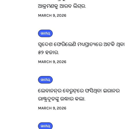
ଆକ୍ରମଣକୁ ଆରବ ଲିଗ୍‌ର.
MARCH 9, 2026
ଜାତୀୟ
ସ୍ବଦେଶ ଫେରିଲେଣି ମଧ୍ୟପ୍ରାଚ୍ୟରେ ଅଟକି ଥିବା
୫୨ ହଜାର.
MARCH 9, 2026
ଜାତୀୟ
ଲେବାନନ୍‌ର ବେରୁଟ୍‌ରେ ଫସିଥିବା ଇରାନର
ରାଷ୍ଟ୍ରଦୂତଙ୍କୁ ଉଦ୍ଧାର କଲା.
MARCH 9, 2026
ଜାତୀୟ