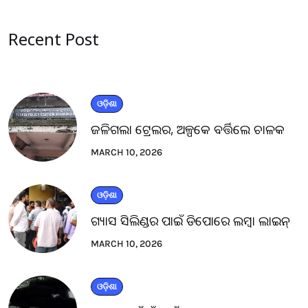
Recent Post
ଓଡ଼ିଶା
ଜଳିଗଲା ଟ୍ରେଲର, ଅଳ୍ପକେ ବର୍ତ୍ତିଲେ ଚାଳକ
MARCH 10, 2026
ଓଡ଼ିଶା
ଗ୍ୟାସ ସିଲିଣ୍ଡର ପାଇଁ ଡିପୋରେ ଲମ୍ବା ଲାଇନ୍
MARCH 10, 2026
ଓଡ଼ିଶା