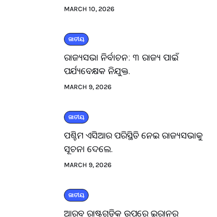
MARCH 10, 2026
ଜାତୀୟ
ରାଜ୍ୟସଭା ନିର୍ବାଚନ: ୩ ରାଜ୍ୟ ପାଇଁ
ପର୍ଯ୍ୟବେକ୍ଷକ ନିଯୁକ୍ତ.
MARCH 9, 2026
ଜାତୀୟ
ପଶ୍ଚିମ ଏସିଆର ପରିସ୍ଥିତି ନେଇ ରାଜ୍ୟସଭାକୁ
ସୂଚନା ଦେଲେ.
MARCH 9, 2026
ଜାତୀୟ
ଆରବ ରାଷ୍ଟ୍ରଗୁଡିକ ଉପରେ ଇରାନର