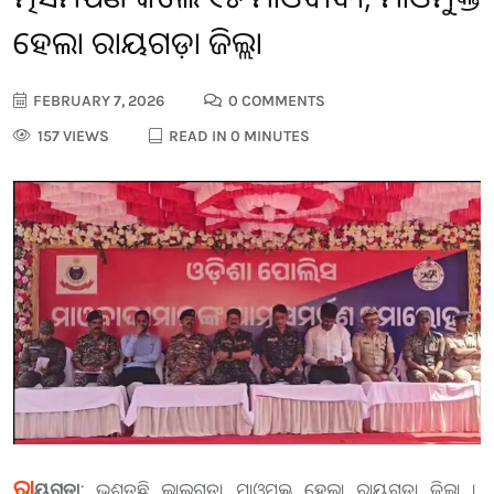
ହେଲା ରାୟଗଡ଼ା ଜିଲ୍ଲା
FEBRUARY 7, 2026
0 COMMENTS
157 VIEWS
READ IN 0 MINUTES
ରା
ୟଗଡ଼ା:
ଭୁଶୁଡୁଛି ଲାଲଗଡ଼। ମାଓମୁକ୍ତ ହେଲା ରାୟଗଡ଼ା ଜିଲ୍ଲା ।