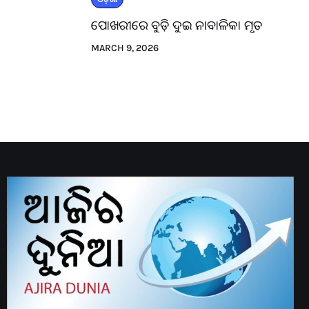
ପୋଖରୀରେ ବୁଡ଼ି ଦୁଇ ନାବାଳିକା ମୃତ
MARCH 9, 2026