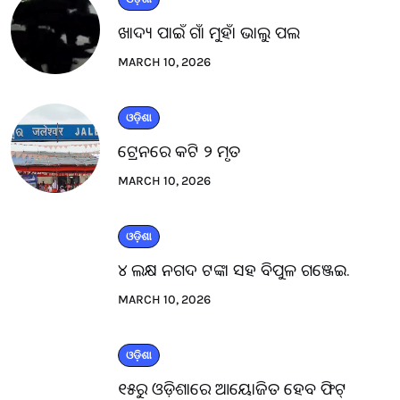
ଖାଦ୍ୟ ପାଇଁ ଗାଁ ମୁହାଁ ଭାଲୁ ପଲ
MARCH 10, 2026
ଓଡ଼ିଶା
ଟ୍ରେନରେ କଟି ୨ ମୃତ
MARCH 10, 2026
ଓଡ଼ିଶା
୪ ଲକ୍ଷ ନଗଦ ଟଙ୍କା ସହ ବିପୁଳ ଗଞ୍ଜେଇ.
MARCH 10, 2026
ଓଡ଼ିଶା
୧୫ରୁ ଓଡ଼ିଶାରେ ଆୟୋଜିତ ହେବ ଫିଟ୍