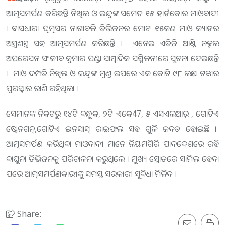
ଆତ୍ମସମର୍ପଣ କରିଛନ୍ତି ନିଖିଲ ଓ ଇନ୍ଦୁଙ୍କ ସମେତ ୧୫ ହାର୍ଡକୋର ମାଓବାଦୀ
। ବାସଧାରା ଘୁମୁସର ନାଗାବଳି ଡିଭିଜନର ମୋଟ ୧୫ଜଣ ମାଓ କ୍ୟାଡର
ଅସ୍ତ୍ରଶସ୍ତ୍ର ସହ ଆତ୍ମସମର୍ପଣ କରିଛନ୍ତି । ଏନେଇ ଏଡିଜି ଆଣ୍ଟି ନକ୍ସଲ
ଅପରେସନ ସଂଜୀବ କୁମାର ପଣ୍ଡା ସାମ୍ବାଦିକ ସମ୍ମିଳନୀରେ ସୂଚନା ଦେଇଛନ୍ତି
। ମାଓ ଦମ୍ପତି ନିଖିଲ ଓ ଇନ୍ଦୁଙ୍କ ମୁଣ୍ଡ ଉପରେ ଏକ କୋଟି ୯୮ ଲକ୍ଷ ଟଙ୍କାର
ପୁରସ୍କାର ରାଶି ରହିଥିଲା ।
ସେମାନଙ୍କ ନିକଟରୁ ୧୪ଟି ବନ୍ଧୁକ, ୨ଟି ଏକେ47, ୫ ଏସଏଲଆର୍ , ଗୋଟିଏ
ଷ୍ଟେନଗନ୍,ଗୋଟିଏ ଇନସାସ୍ ରାଇଫଲ ସହ ଗୁଳି ଜବତ ହୋଇଛି ।
ଆତ୍ମସମର୍ପଣ କରିଥିବା ମାଓବାଦୀ ମାନେ ନିୟମଗିରି ପାଦଦେଶରେ ରହି
ବାଘୁନା ଡିଭିଜନକୁ ପରିଚାଳନା କରୁଥିଲେ । ମୁଖ୍ୟ ସ୍ରୋତରେ ସାମିଲ ହେବା
ପରେ ଆତ୍ମସମର୍ପଣକାରୀଙ୍କୁ ସମସ୍ତ ସରକାରୀ ସୁବିଧା ମିଳିବ ।
Share: