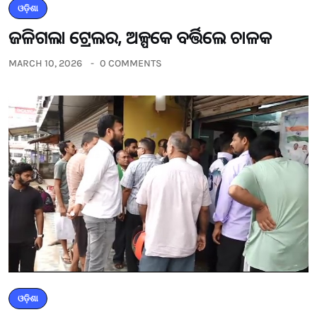
ଓଡ଼ିଶା
ଜଳିଗଲା ଟ୍ରେଲର, ଅଳ୍ପକେ ବର୍ତ୍ତିଲେ ଚାଳକ
MARCH 10, 2026
0 COMMENTS
ଓଡ଼ିଶା