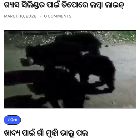
ଗ୍ୟାସ ସିଲିଣ୍ଡର ପାଇଁ ଡିପୋରେ ଲମ୍ବା ଲାଇନ୍
MARCH 10, 2026
0 COMMENTS
ଓଡ଼ିଶା
ଖାଦ୍ୟ ପାଇଁ ଗାଁ ମୁହାଁ ଭାଲୁ ପଲ