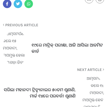
PREVIOUS ARTICLE
୧୯ରେ ମାଟ୍ରିକ୍ ପରୀକ୍ଷା, ଆଜି ଆସିଲା ଆଡମିଟ
କାର୍ଡ
NEXT ARTICLE
ସରିଲା ମହାନଦୀ ଟ୍ରିବ୍ୟୁନାଲର ୫୦ତମ ଶୁଣାଣି,
ମାର୍ଚ୍ଚ ୧୪ରେ ପରବର୍ତ୍ତୀ ଶୁଣାଣି