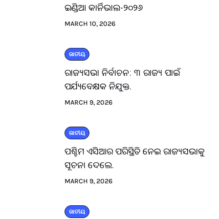
ଇଣ୍ଡିଆ କାର୍ନିଭାଲ-୨୦୨୬
MARCH 10, 2026
ଜାତୀୟ
ରାଜ୍ୟସଭା ନିର୍ବାଚନ: ୩ ରାଜ୍ୟ ପାଇଁ
ପର୍ଯ୍ୟବେକ୍ଷକ ନିଯୁକ୍ତ.
MARCH 9, 2026
ଜାତୀୟ
ପଶ୍ଚିମ ଏସିଆର ପରିସ୍ଥିତି ନେଇ ରାଜ୍ୟସଭାକୁ
ସୂଚନା ଦେଲେ.
MARCH 9, 2026
ଜାତୀୟ