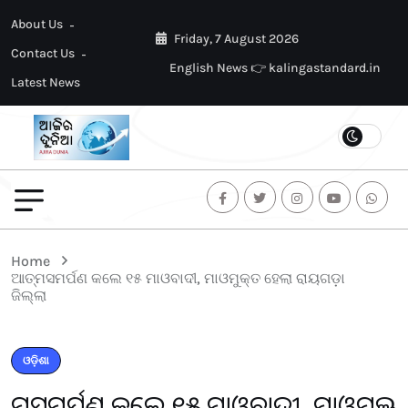
About Us
Friday, 7 August 2026
Contact Us
English News 👉 kalingastandard.in
Latest News
Home
ଆତ୍ମସମର୍ପଣ କଲେ ୧୫ ମାଓବାଦୀ, ମାଓମୁକ୍ତ ହେଲା ରାୟଗଡ଼ା
ଜିଲ୍ଲା
ଓଡ଼ିଶା
ଆତ୍ମସମର୍ପଣ କଲେ ୧୫ ମାଓବାଦୀ, ମାଓମୁକ୍ତ