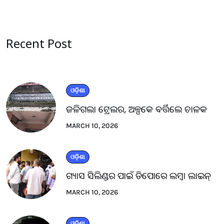
Recent Post
ଓଡ଼ିଶା
ଜଳିଗଲା ଟ୍ରେଲର, ଅଳ୍ପକେ ବର୍ତ୍ତିଲେ ଚାଳକ
MARCH 10, 2026
ଓଡ଼ିଶା
ଗ୍ୟାସ ସିଲିଣ୍ଡର ପାଇଁ ଡିପୋରେ ଲମ୍ବା ଲାଇନ୍
MARCH 10, 2026
ଓଡ଼ିଶା