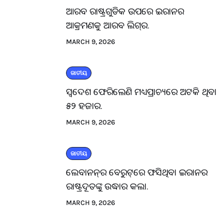
ଆରବ ରାଷ୍ଟ୍ରଗୁଡିକ ଉପରେ ଇରାନର
ଆକ୍ରମଣକୁ ଆରବ ଲିଗ୍‌ର.
MARCH 9, 2026
ଜାତୀୟ
ସ୍ବଦେଶ ଫେରିଲେଣି ମଧ୍ୟପ୍ରାଚ୍ୟରେ ଅଟକି ଥିବା
୫୨ ହଜାର.
MARCH 9, 2026
ଜାତୀୟ
ଲେବାନନ୍‌ର ବେରୁଟ୍‌ରେ ଫସିଥିବା ଇରାନର
ରାଷ୍ଟ୍ରଦୂତଙ୍କୁ ଉଦ୍ଧାର କଲା.
MARCH 9, 2026