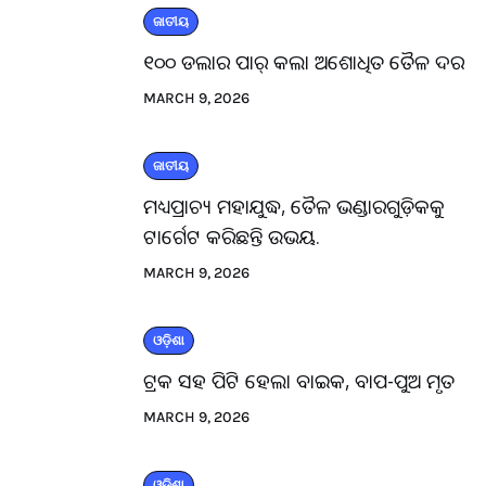
ଜାତୀୟ
୧୦୦ ଡଲାର ପାର୍ କଲା ଅଶୋଧିତ ତୈଳ ଦର
MARCH 9, 2026
ଜାତୀୟ
ମଧ୍ୟପ୍ରାଚ୍ୟ ମହାଯୁଦ୍ଧ, ତୈଳ ଭଣ୍ଡାରଗୁଡ଼ିକକୁ
ଟାର୍ଗେଟ କରିଛନ୍ତି ଉଭୟ.
MARCH 9, 2026
ଓଡ଼ିଶା
ଟ୍ରକ ସହ ପିଟି ହେଲା ବାଇକ, ବାପ-ପୁଅ ମୃତ
MARCH 9, 2026
ଓଡ଼ିଶା