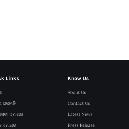
k Links
Know Us
ଶା
About Us
ୟ ରାଜନୀତି
Contact Us
ାନସଭା ସମାଚାର
Latest News
ଦ ସମାଚାର
Press Release