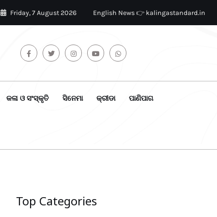
Friday, 7 August 2026
English News 👉 kalingastandard.in
କଳା ଓ ସଂସ୍କୃତି
ସିନେମା
କ୍ରୀଡା
ପାଣିପାଗ
Top Categories