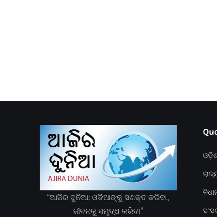
Quc
ଓଡ଼ି
ରାଜ୍
ବିଧ
“ଆଜିର ଦୁନିଆ: ଓଡିଆଙ୍କୁ ସଶକ୍ତ କରିବା,
ଜୀବନକୁ ସମୃଦ୍ଧ କରିବା”
ସଂସ