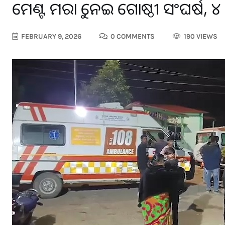
କମେଣ୍ଟ ମରାକୁ ନେଇ ଗୋଷ୍ଠୀ ସଂଘର୍ଷ, 
FEBRUARY 9, 2026
0 COMMENTS
190 VIEWS