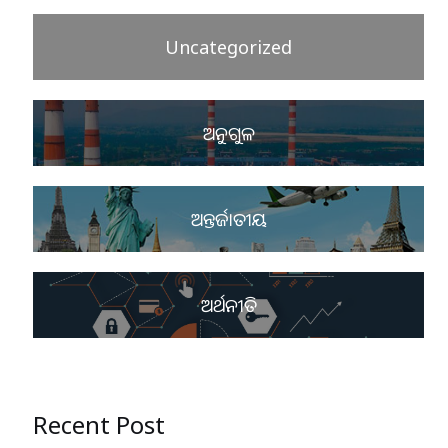
Uncategorized
ଅନୁଗୁଳ
ଅନ୍ତର୍ଜାତୀୟ
ଅର୍ଥନୀତି
Recent Post