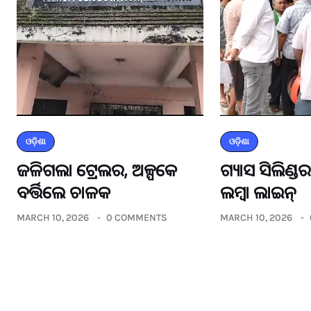
ଓଡ଼ିଶା
ଓଡ଼ିଶା
ଜଳିଗଲା ଟ୍ରେଲର, ଅଳ୍ପକେ
ଗ୍ୟାସ ସିଲିଣ୍
ବର୍ତ୍ତିଲେ ଚାଳକ
ଲମ୍ବା ଲାଇନ୍
MARCH 10, 2026
0 COMMENTS
MARCH 10, 2026