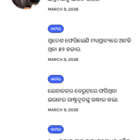
MARCH 9, 2026
ଜାତୀୟ
ସ୍ବଦେଶ ଫେରିଲେଣି ମଧ୍ୟପ୍ରାଚ୍ୟରେ ଅଟକି
ଥିବା ୫୨ ହଜାର.
MARCH 9, 2026
ଜାତୀୟ
ଲେବାନନ୍‌ର ବେରୁଟ୍‌ରେ ଫସିଥିବା
ଇରାନର ରାଷ୍ଟ୍ରଦୂତଙ୍କୁ ଉଦ୍ଧାର କଲା.
MARCH 9, 2026
ଜାତୀୟ