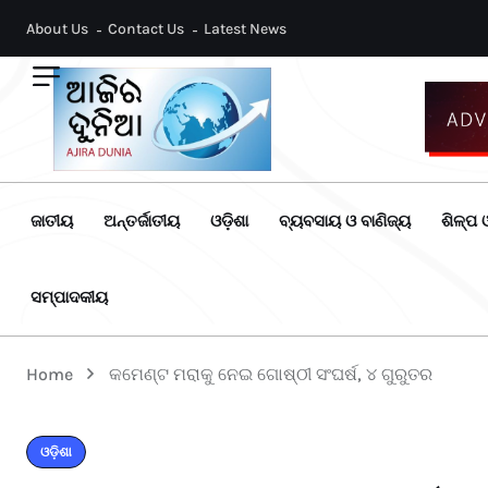
About Us
Contact Us
Latest News
ଜାତୀୟ
ଅନ୍ତର୍ଜାତୀୟ
ଓଡ଼ିଶା
ବ୍ୟବସାୟ ଓ ବାଣିଜ୍ୟ
ଶିଳ୍ପ ଓ
ସମ୍ପାଦକୀୟ
Home
କମେଣ୍ଟ ମରାକୁ ନେଇ ଗୋଷ୍ଠୀ ସଂଘର୍ଷ, ୪ ଗୁରୁତର
ଓଡ଼ିଶା