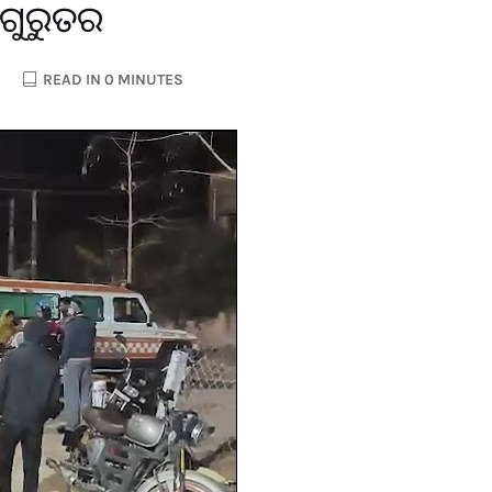
୪ ଗୁରୁତର
READ IN 0 MINUTES