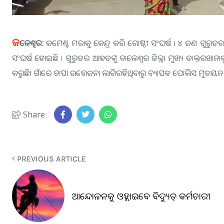
ଜ
ଳେଶ୍ବର:
କମେଣ୍ଟ ମରାକୁ କେନ୍ଦ୍ର କରି ଗୋଷ୍ଠୀ ସଂଘର୍ଷ । ୪ ଜଣ ଗୁରୁତ
ସଂଘର୍ଷ ହୋଇଛି । ଗୁରୁତର ଆହତଙ୍କୁ ବାଲେଶ୍ୱର ଜିଲ୍ଲା ମୁଖ୍ୟ ଡାକ୍ତରଖାନ
କରୁଛି। ଗାଁରେ ଚାପା ଉତ୍ତେଜନା ଲାଗିରହିଥିବାରୁ ବ୍ୟାପକ ପୋଲିସ ମୁତୟନ
Share:
PREVIOUS ARTICLE
ଆନ୍ଦୋଳନକୁ ଓହ୍ଲାଇବେ ବିଦ୍ୟୁତ୍ କର୍ମଚାରୀ