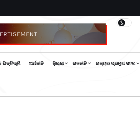
 ଭିତ୍ତିଭୂମି
ଅର୍ଥନୀତି
ଜ଼ିଲ୍ଲା
ରାଜନୀତି
ରାଜ୍ୟର ପ୍ରମୁଖ ସହର