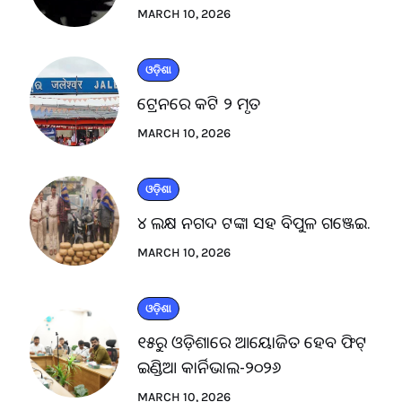
MARCH 10, 2026
ଓଡ଼ିଶା
ଟ୍ରେନରେ କଟି ୨ ମୃତ
MARCH 10, 2026
ଓଡ଼ିଶା
୪ ଲକ୍ଷ ନଗଦ ଟଙ୍କା ସହ ବିପୁଳ ଗଞ୍ଜେଇ.
MARCH 10, 2026
ଓଡ଼ିଶା
୧୫ରୁ ଓଡ଼ିଶାରେ ଆୟୋଜିତ ହେବ ଫିଟ୍
ଇଣ୍ଡିଆ କାର୍ନିଭାଲ-୨୦୨୬
MARCH 10, 2026