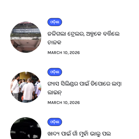
ଓଡ଼ିଶା
ଜଳିଗଲା ଟ୍ରେଲର, ଅଳ୍ପକେ ବର୍ତ୍ତିଲେ
ଚାଳକ
MARCH 10, 2026
ଓଡ଼ିଶା
ଗ୍ୟାସ ସିଲିଣ୍ଡର ପାଇଁ ଡିପୋରେ ଲମ୍ବା
ଲାଇନ୍
MARCH 10, 2026
ଓଡ଼ିଶା
ଖାଦ୍ୟ ପାଇଁ ଗାଁ ମୁହାଁ ଭାଲୁ ପଲ