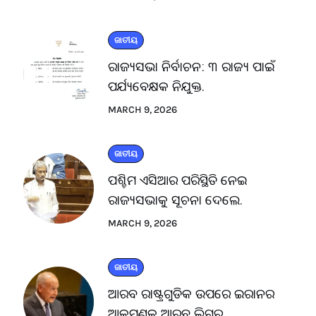
ଜାତୀୟ
ରାଜ୍ୟସଭା ନିର୍ବାଚନ: ୩ ରାଜ୍ୟ ପାଇଁ
ପର୍ଯ୍ୟବେକ୍ଷକ ନିଯୁକ୍ତ.
MARCH 9, 2026
ଜାତୀୟ
ପଶ୍ଚିମ ଏସିଆର ପରିସ୍ଥିତି ନେଇ
ରାଜ୍ୟସଭାକୁ ସୂଚନା ଦେଲେ.
MARCH 9, 2026
ଜାତୀୟ
ଆରବ ରାଷ୍ଟ୍ରଗୁଡିକ ଉପରେ ଇରାନର
ଆକ୍ରମଣକୁ ଆରବ ଲିଗ୍‌ର.