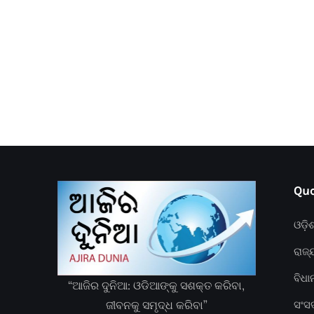
Quc
ଓଡ଼ି
ରାଜ୍
ବିଧ
“ଆଜିର ଦୁନିଆ: ଓଡିଆଙ୍କୁ ସଶକ୍ତ କରିବା,
ଜୀବନକୁ ସମୃଦ୍ଧ କରିବା”
ସଂସ