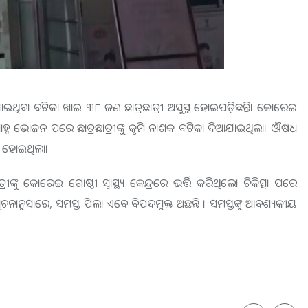
ବା ବଟିକା ଖାଇ ୩୮ ଜଣ ଛାତ୍ରଛାତ୍ରୀ ଅସୁସ୍ଥ ହୋଇପଡ଼ିଛନ୍ତି। କୋରେଇ
୍ୟାହ୍ନ ଭୋଜନ ପରେ ଛାତ୍ରଛାତ୍ରୀଙ୍କୁ କୃମି ନାଶକ ବଟିକା ଦିଆଯାଇଥିଲା। ଔଷଧ
ତି ହୋଇଥିଲା।
ଙ୍କୁ କୋରେଇ ଗୋଷ୍ଠୀ ସ୍ବାସ୍ଥ୍ୟ କେନ୍ଦ୍ରରେ ଭର୍ତ୍ତି କରିଥିଲେ। ଚିକିତ୍ସା ପରେ
ଙ୍କ ସୂଚନାନୁସାରେ, ସମସ୍ତ ପିଲା ଏବେ ବିପଦମୁକ୍ତ ଅଛନ୍ତି । ସମସ୍ତଙ୍କୁ ଆବଶ୍ୟକୀୟ