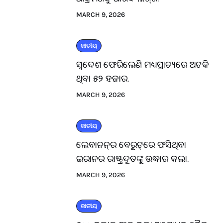
MARCH 9, 2026
ଜାତୀୟ
ସ୍ବଦେଶ ଫେରିଲେଣି ମଧ୍ୟପ୍ରାଚ୍ୟରେ ଅଟକି
ଥିବା ୫୨ ହଜାର.
MARCH 9, 2026
ଜାତୀୟ
ଲେବାନନ୍‌ର ବେରୁଟ୍‌ରେ ଫସିଥିବା
ଇରାନର ରାଷ୍ଟ୍ରଦୂତଙ୍କୁ ଉଦ୍ଧାର କଲା.
MARCH 9, 2026
ଜାତୀୟ