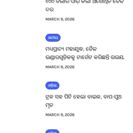
୧୦୦ ଡଲାର ପାର୍ କଲା ଅଶୋଧିତ ତୈଳ
ଦର
MARCH 9, 2026
ଜାତୀୟ
ମଧ୍ୟପ୍ରାଚ୍ୟ ମହାଯୁଦ୍ଧ, ତୈଳ
ଭଣ୍ଡାରଗୁଡ଼ିକକୁ ଟାର୍ଗେଟ କରିଛନ୍ତି ଉଭୟ.
MARCH 9, 2026
ଓଡ଼ିଶା
ଟ୍ରକ ସହ ପିଟି ହେଲା ବାଇକ, ବାପ-ପୁଅ
ମୃତ
MARCH 9, 2026