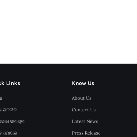
k Links
Know Us
ଶା
About Us
ୟ ରାଜନୀତି
Contact Us
ାନସଭା ସମାଚାର
Latest News
ଦ ସମାଚାର
Press Release