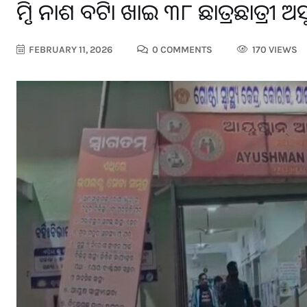
କୃମି ନାଶକ ବଟିକା ଖାଇ ୩୮ ଛାତ୍ରଛାତ୍ରୀ ଅସୁ
FEBRUARY 11, 2026
0 COMMENTS
170 VIEWS