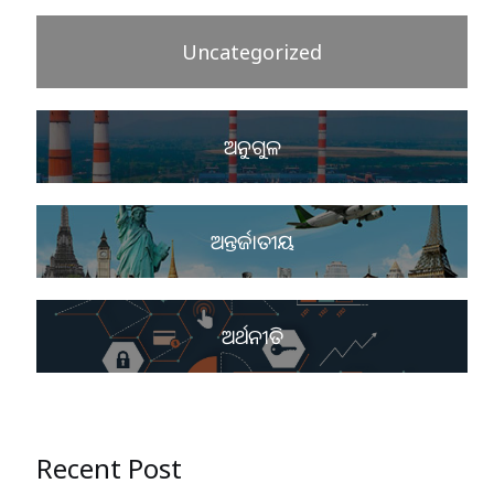
Uncategorized
ଅନୁଗୁଳ
ଅନ୍ତର୍ଜାତୀୟ
ଅର୍ଥନୀତି
Recent Post