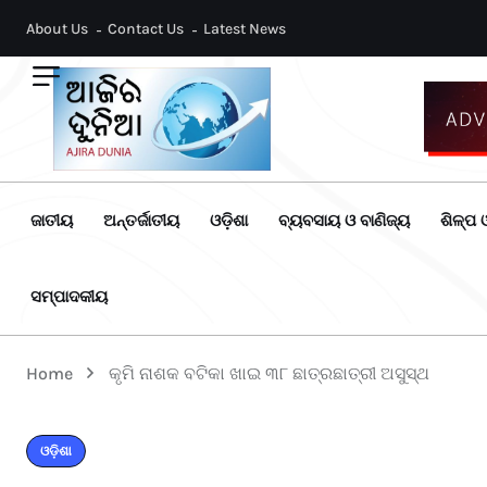
About Us
Contact Us
Latest News
ଜାତୀୟ
ଅନ୍ତର୍ଜାତୀୟ
ଓଡ଼ିଶା
ବ୍ୟବସାୟ ଓ ବାଣିଜ୍ୟ
ଶିଳ୍ପ ଓ
ସମ୍ପାଦକୀୟ
Home
କୃମି ନାଶକ ବଟିକା ଖାଇ ୩୮ ଛାତ୍ରଛାତ୍ରୀ ଅସୁସ୍ଥ
ଓଡ଼ିଶା