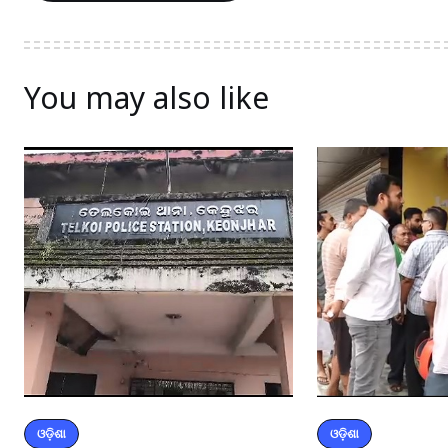
You may also like
ଓଡ଼ିଶା
ଓଡ଼ିଶା