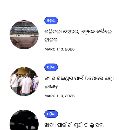
ଓଡ଼ିଶା
ଜଳିଗଲା ଟ୍ରେଲର, ଅଳ୍ପକେ ବର୍ତ୍ତିଲେ
ଚାଳକ
MARCH 10, 2026
ଓଡ଼ିଶା
ଗ୍ୟାସ ସିଲିଣ୍ଡର ପାଇଁ ଡିପୋରେ ଲମ୍ବା
ଲାଇନ୍
MARCH 10, 2026
ଓଡ଼ିଶା
ଖାଦ୍ୟ ପାଇଁ ଗାଁ ମୁହାଁ ଭାଲୁ ପଲ