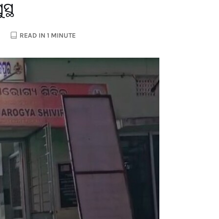
ସ୍ଥ
READ IN 1 MINUTE