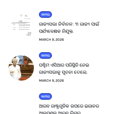
ଜାତୀୟ
ରାଜ୍ୟସଭା ନିର୍ବାଚନ: ୩ ରାଜ୍ୟ ପାଇଁ
ପର୍ଯ୍ୟବେକ୍ଷକ ନିଯୁକ୍ତ.
MARCH 9, 2026
ଜାତୀୟ
ପଶ୍ଚିମ ଏସିଆର ପରିସ୍ଥିତି ନେଇ
ରାଜ୍ୟସଭାକୁ ସୂଚନା ଦେଲେ.
MARCH 9, 2026
ଜାତୀୟ
ଆରବ ରାଷ୍ଟ୍ରଗୁଡିକ ଉପରେ ଇରାନର
ଆକ୍ରମଣକୁ ଆରବ ଲିଗ୍‌ର.