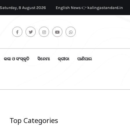
Saturday, 8 August 2026
English News 👉 kalingastandard.in
କଳା ଓ ସଂସ୍କୃତି
ସିନେମା
କ୍ରୀଡା
ପାଣିପାଗ
Top Categories