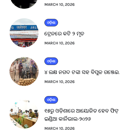
MARCH 10, 2026
ଓଡ଼ିଶା
ଟ୍ରେନରେ କଟି ୨ ମୃତ
MARCH 10, 2026
ଓଡ଼ିଶା
୪ ଲକ୍ଷ ନଗଦ ଟଙ୍କା ସହ ବିପୁଳ ଗଞ୍ଜେଇ.
MARCH 10, 2026
ଓଡ଼ିଶା
୧୫ରୁ ଓଡ଼ିଶାରେ ଆୟୋଜିତ ହେବ ଫିଟ୍
ଇଣ୍ଡିଆ କାର୍ନିଭାଲ-୨୦୨୬
MARCH 10, 2026