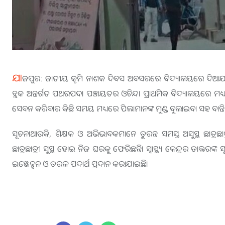
ଯା
ଜପୁର: ଜାତୀୟ କୃମି ନାଶକ ଦିବସ ଅବସରରେ ବିଦ୍ୟାଳୟରେ ଦିଆଯାଇଥି
ବ୍ଲକ ଅନ୍ତର୍ଗତ ପଥରପଦା ପଞ୍ଚାୟତର ଓଚିନ୍ଦା ପ୍ରାଥମିକ ବିଦ୍ୟାଳୟରେ ମଧ
ସେବନ କରିବାର କିଛି ସମୟ ମଧ୍ୟରେ ପିଲାମାନଙ୍କ ମୁଣ୍ଡ ବୁଲାଇବା ସହ ବାନ୍
ସୂଚନାଥାଉକି, ଶିକ୍ଷକ ଓ ଅଭିଭାବକମାନେ ତୁରନ୍ତ ସମସ୍ତ ଅସୁସ୍ଥ ଛାତ୍ରଛାତ୍ରୀ
ଛାତ୍ରଛାତ୍ରୀ ସୁସ୍ଥ ହୋଇ ନିଜ ଘରକୁ ଫେରିଛନ୍ତି। ସ୍ବାସ୍ଥ୍ୟ କେନ୍ଦ୍ରର ଡାକ୍ତର
ଇଞ୍ଜେକ୍ସନ ଓ ତରଳ ପଦାର୍ଥ ପ୍ରଦାନ କରାଯାଇଛି।