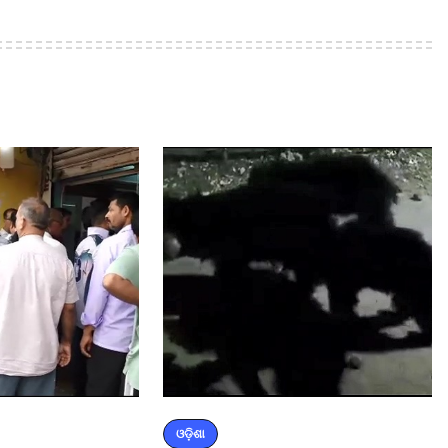
ଓଡ଼ିଶା