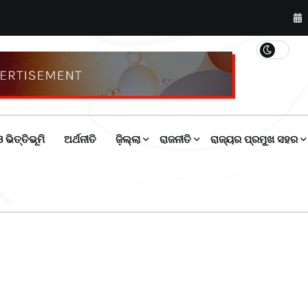
 ଭିତ୍ତିଭୂମି
ଅର୍ଥନୀତି
ଜ଼ିଲ୍ଲା
ରାଜନୀତି
ରାଜ୍ୟର ପ୍ରମୁଖ ସହର