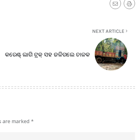
NEXT ARTICLE
କରେଣ୍ଟ୍ ଲାଗି ଟ୍ରକ୍ ସହ ଜଳିଗଲେ ଚାଳକ
ds are marked
*