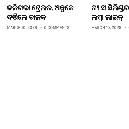
ଜଳିଗଲା ଟ୍ରେଲର, ଅଳ୍ପକେ
ଗ୍ୟାସ ସିଲିଣ୍
ବର୍ତ୍ତିଲେ ଚାଳକ
ଲମ୍ବା ଲାଇନ୍
MARCH 10, 2026
0 COMMENTS
MARCH 10, 2026