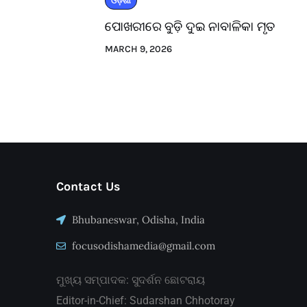
ଓଡ଼ିଶା
ପୋଖରୀରେ ବୁଡ଼ି ଦୁଇ ନାବାଳିକା ମୃତ
MARCH 9, 2026
Contact Us
Bhubaneswar, Odisha, India
focusodishamedia@gmail.com
ମୁଖ୍ୟ ସମ୍ପାଦକ: ସୁଦର୍ଶନ ଛୋଟରାୟ
Editor-in-Chief: Sudarshan Chhotoray