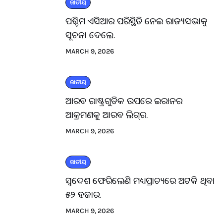
ଜାତୀୟ
ପଶ୍ଚିମ ଏସିଆର ପରିସ୍ଥିତି ନେଇ ରାଜ୍ୟସଭାକୁ
ସୂଚନା ଦେଲେ.
MARCH 9, 2026
ଜାତୀୟ
ଆରବ ରାଷ୍ଟ୍ରଗୁଡିକ ଉପରେ ଇରାନର
ଆକ୍ରମଣକୁ ଆରବ ଲିଗ୍‌ର.
MARCH 9, 2026
ଜାତୀୟ
ସ୍ବଦେଶ ଫେରିଲେଣି ମଧ୍ୟପ୍ରାଚ୍ୟରେ ଅଟକି ଥିବା
୫୨ ହଜାର.
MARCH 9, 2026