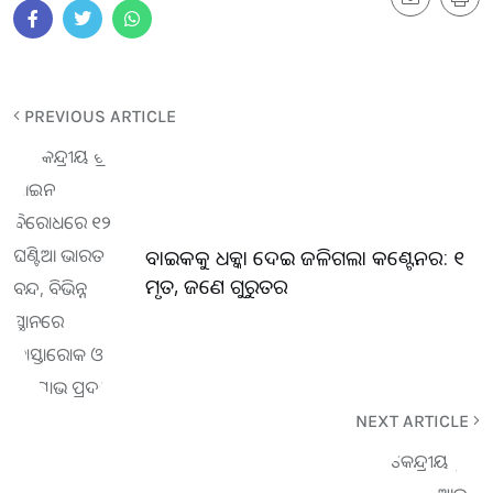
PREVIOUS ARTICLE
ବାଇକକୁ ଧକ୍କା ଦେଇ ଜଳିଗଲା କଣ୍ଟେନର: ୧
ମୃତ, ଜଣେ ଗୁରୁତର
NEXT ARTICLE