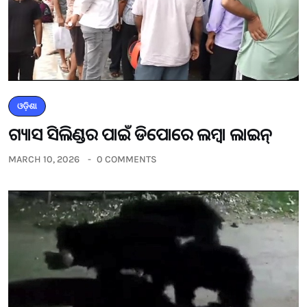
ଓଡ଼ିଶା
ଗ୍ୟାସ ସିଲିଣ୍ଡର ପାଇଁ ଡିପୋରେ ଲମ୍ବା ଲାଇନ୍
MARCH 10, 2026
0 COMMENTS