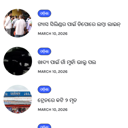
ଓଡ଼ିଶା
ଗ୍ୟାସ ସିଲିଣ୍ଡର ପାଇଁ ଡିପୋରେ ଲମ୍ବା ଲାଇନ୍
MARCH 10, 2026
ଓଡ଼ିଶା
ଖାଦ୍ୟ ପାଇଁ ଗାଁ ମୁହାଁ ଭାଲୁ ପଲ
MARCH 10, 2026
ଓଡ଼ିଶା
ଟ୍ରେନରେ କଟି ୨ ମୃତ
MARCH 10, 2026
ଓଡ଼ିଶା