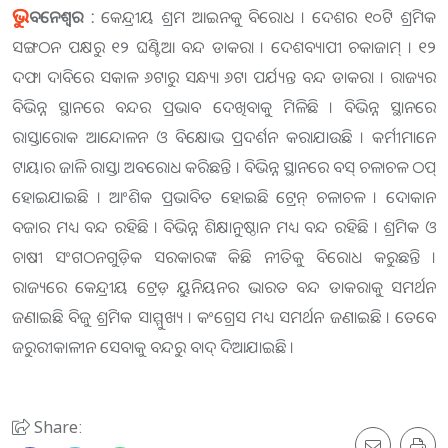
ଭୁ
ବନେଶ୍ୱର :
କେନ୍ଦ୍ରୀୟ ଶ୍ରମ ଆଇନକୁ ବିରୋଧ । ଦେଶର ୧୦ଟି ଶ୍ରମିକ
ସଙ୍ଗଠନ ପକ୍ଷରୁ ୧୨ ଘଣ୍ଟିଆ ବନ୍ଦ ଡାକରା । ଦେଶବ୍ୟାପୀ ଚକାଜାମ୍ । ୧୨
ଦଫା ଦାବିରେ ସକାଳ ୬ଟାରୁ ସନ୍ଧ୍ୟା ୬ଟା ପର୍ଯ୍ୟନ୍ତ ବନ୍ଦ ଡାକରା । ରାଜ୍ୟର
ବିଭିନ୍ନ ସ୍ଥାନରେ ବନ୍ଦର ପ୍ରଭାବ ଦେଖିବାକୁ ମିଳିଛି । ବିଭିନ୍ନ ସ୍ଥାନରେ
ରାସ୍ତାରୋକ ଆନ୍ଦୋଳନ ଓ ବିକ୍ଷୋଭ ପ୍ରଦର୍ଶନ କରାଯାଉଛି । କର୍ମୀମାନେ
ଟାୟାର ଜାଳି ରାସ୍ତା ଅବରୋଧ କରିଛନ୍ତି । ବିଭିନ୍ନ ସ୍ଥାନରେ ବସ୍ ଚଳାଚଳ ଠପ୍
ହୋଇଯାଇଛି । ଆଂଶିକ ପ୍ରଭାବିତ ହୋଇଛି ଟ୍ରେନ୍ ଚଳାଚଳ । ଦୋକାନ
ବଜାର ମଧ୍ୟ ବନ୍ଦ ରହିଛି । ବିଭିନ୍ନ ଶିକ୍ଷାନୁଷ୍ଠାନ ମଧ୍ୟ ବନ୍ଦ ରହିଛି । ଶ୍ରମିକ ଓ
ଚାଷୀ ସଂଗଠନଗୁଡ଼ିକ ସରକାରଙ୍କ କିଛି ନୀତିକୁ ବିରୋଧ କରୁଛନ୍ତି ।
ରାଜ୍ୟରେ କେନ୍ଦ୍ରୀୟ ଟ୍ରେଡ଼ ୟୁନିୟନର ଭାରତ ବନ୍ଦ ଡାକରାକୁ ସମର୍ଥନ
ଜଣାଇଛି ବିଜୁ ଶ୍ରମିକ ସାମ୍ମୁଖ୍ୟ । କଂଗ୍ରେସ ମଧ୍ୟ ସମର୍ଥନ ଜଣାଇଛି । ତେବେ
ଜରୁରୀକାଳୀନ ସେବାକୁ ବନ୍ଦରୁ ବାଦ୍ ଦିଆଯାଇଛି ।
Share: