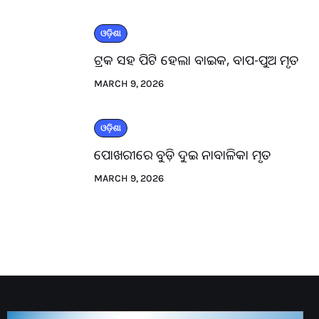
ଓଡ଼ିଶା
ଟ୍ରକ ସହ ପିଟି ହେଲା ବାଇକ, ବାପ-ପୁଅ ମୃତ
MARCH 9, 2026
ଓଡ଼ିଶା
ପୋଖରୀରେ ବୁଡ଼ି ଦୁଇ ନାବାଳିକା ମୃତ
MARCH 9, 2026