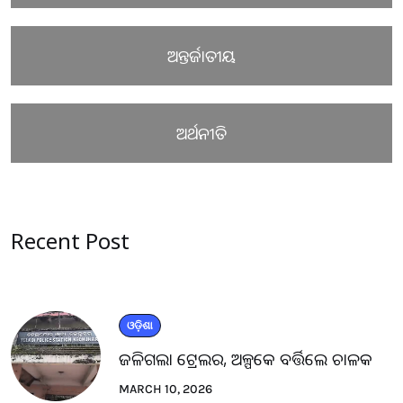
ଅନ୍ତର୍ଜାତୀୟ
ଅର୍ଥନୀତି
Recent Post
ଓଡ଼ିଶା
ଜଳିଗଲା ଟ୍ରେଲର, ଅଳ୍ପକେ ବର୍ତ୍ତିଲେ ଚାଳକ
MARCH 10, 2026