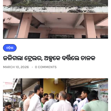
ଓଡ଼ିଶା
ଜଳିଗଲା ଟ୍ରେଲର, ଅଳ୍ପକେ ବର୍ତ୍ତିଲେ ଚାଳକ
MARCH 10, 2026
0 COMMENTS