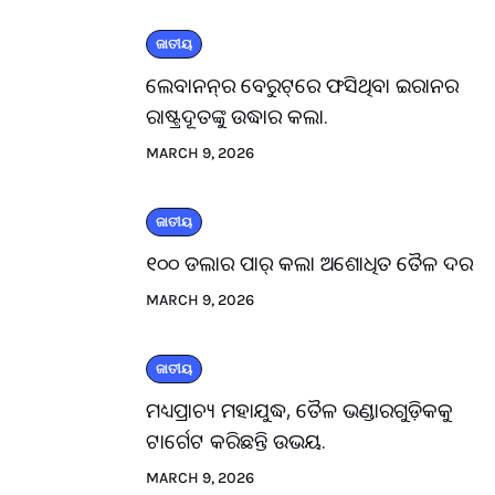
ଜାତୀୟ
ଲେବାନନ୍‌ର ବେରୁଟ୍‌ରେ ଫସିଥିବା ଇରାନର
ରାଷ୍ଟ୍ରଦୂତଙ୍କୁ ଉଦ୍ଧାର କଲା.
MARCH 9, 2026
ଜାତୀୟ
୧୦୦ ଡଲାର ପାର୍ କଲା ଅଶୋଧିତ ତୈଳ ଦର
MARCH 9, 2026
ଜାତୀୟ
ମଧ୍ୟପ୍ରାଚ୍ୟ ମହାଯୁଦ୍ଧ, ତୈଳ ଭଣ୍ଡାରଗୁଡ଼ିକକୁ
ଟାର୍ଗେଟ କରିଛନ୍ତି ଉଭୟ.
MARCH 9, 2026