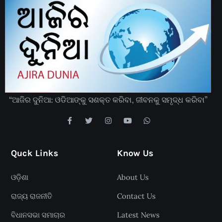
“ଆଜିର ଦୁନିଆ: ଓଡିଆଙ୍କୁ ସଶକ୍ତ କରିବା, ଜୀବନକୁ ସମୃଦ୍ଧ କରିବା”
Quck Links
Know Us
ଓଡ଼ିଶା
About Us
ରାଜ୍ୟ ରାଜନୀତି
Contact Us
ବିଧାନସଭା ସମାଚାର
Latest News