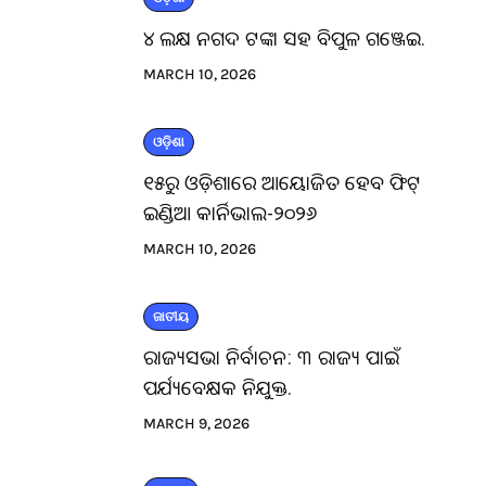
୪ ଲକ୍ଷ ନଗଦ ଟଙ୍କା ସହ ବିପୁଳ ଗଞ୍ଜେଇ.
MARCH 10, 2026
ଓଡ଼ିଶା
୧୫ରୁ ଓଡ଼ିଶାରେ ଆୟୋଜିତ ହେବ ଫିଟ୍
ଇଣ୍ଡିଆ କାର୍ନିଭାଲ-୨୦୨୬
MARCH 10, 2026
ଜାତୀୟ
ରାଜ୍ୟସଭା ନିର୍ବାଚନ: ୩ ରାଜ୍ୟ ପାଇଁ
ପର୍ଯ୍ୟବେକ୍ଷକ ନିଯୁକ୍ତ.
MARCH 9, 2026