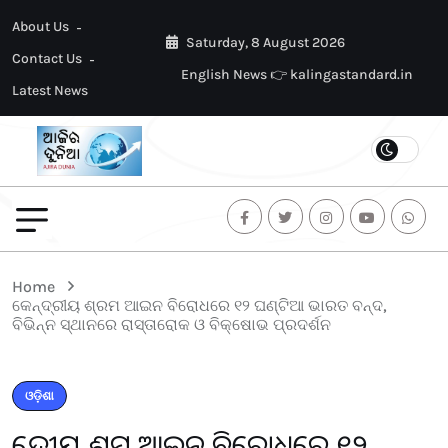
About Us
Saturday, 8 August 2026
Contact Us
English News 👉 kalingastandard.in
Latest News
Home
କେନ୍ଦ୍ରୀୟ ଶ୍ରମ ଆଇନ ବିରୋଧରେ ୧୨ ଘଣ୍ଟିଆ ଭାରତ ବନ୍ଦ,
ବିଭିନ୍ନ ସ୍ଥାନରେ ରାସ୍ତାରୋକ ଓ ବିକ୍ଷୋଭ ପ୍ରଦର୍ଶନ
ଓଡ଼ିଶା
କେନ୍ଦ୍ରୀୟ ଶ୍ରମ ଆଇନ ବିରୋଧରେ ୧୨