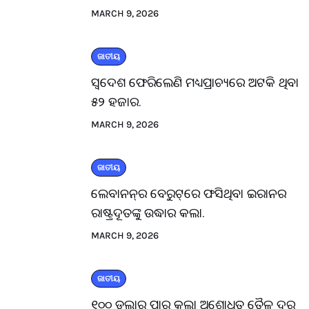
MARCH 9, 2026
ଜାତୀୟ
ସ୍ବଦେଶ ଫେରିଲେଣି ମଧ୍ୟପ୍ରାଚ୍ୟରେ ଅଟକି ଥିବା
୫୨ ହଜାର.
MARCH 9, 2026
ଜାତୀୟ
ଲେବାନନ୍‌ର ବେରୁଟ୍‌ରେ ଫସିଥିବା ଇରାନର
ରାଷ୍ଟ୍ରଦୂତଙ୍କୁ ଉଦ୍ଧାର କଲା.
MARCH 9, 2026
ଜାତୀୟ
୧୦୦ ଡଲାର ପାର୍ କଲା ଅଶୋଧିତ ତୈଳ ଦର