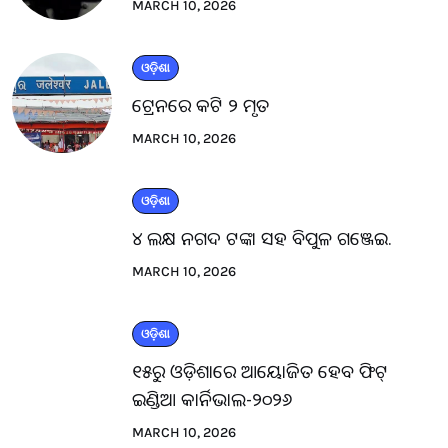
MARCH 10, 2026
ଓଡ଼ିଶା
ଟ୍ରେନରେ କଟି ୨ ମୃତ
MARCH 10, 2026
ଓଡ଼ିଶା
୪ ଲକ୍ଷ ନଗଦ ଟଙ୍କା ସହ ବିପୁଳ ଗଞ୍ଜେଇ.
MARCH 10, 2026
ଓଡ଼ିଶା
୧୫ରୁ ଓଡ଼ିଶାରେ ଆୟୋଜିତ ହେବ ଫିଟ୍
ଇଣ୍ଡିଆ କାର୍ନିଭାଲ-୨୦୨୬
MARCH 10, 2026