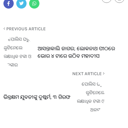
PREVIOUS ARTICLE
ଆସନ୍ତାକାଲି ଜାଗର; ଲୋକନାଥ ପୀଠରେ
ଭୋର ୪ ଟାରେ ଉଠିବ ମହାଦୀପ
NEXT ARTICLE
ଭିନ୍ନକ୍ଷମ ଯୁବତୀଙ୍କୁ ଦୁଷ୍କର୍ମ, ୩ ଗିରଫ