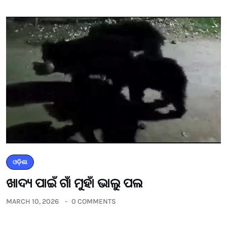
ଓଡ଼ିଶା
ଖାଦ୍ୟ ପାଇଁ ଗାଁ ମୁହାଁ ଭାଲୁ ପଲ
MARCH 10, 2026
0 COMMENTS