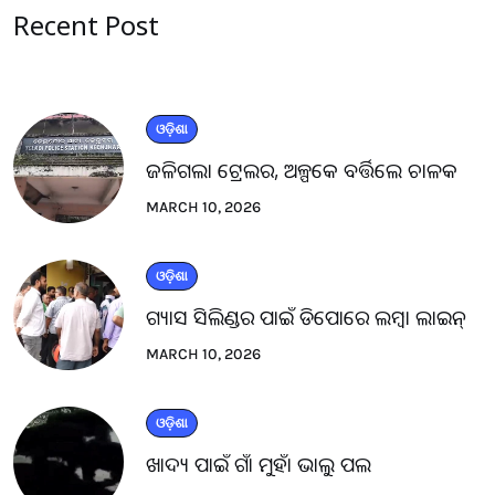
Recent Post
ଓଡ଼ିଶା
ଜଳିଗଲା ଟ୍ରେଲର, ଅଳ୍ପକେ ବର୍ତ୍ତିଲେ ଚାଳକ
MARCH 10, 2026
ଓଡ଼ିଶା
ଗ୍ୟାସ ସିଲିଣ୍ଡର ପାଇଁ ଡିପୋରେ ଲମ୍ବା ଲାଇନ୍
MARCH 10, 2026
ଓଡ଼ିଶା
ଖାଦ୍ୟ ପାଇଁ ଗାଁ ମୁହାଁ ଭାଲୁ ପଲ