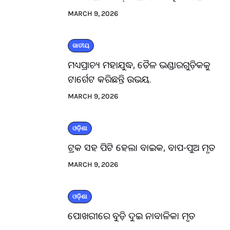
MARCH 9, 2026
ଜାତୀୟ
ମଧ୍ୟପ୍ରାଚ୍ୟ ମହାଯୁଦ୍ଧ, ତୈଳ ଭଣ୍ଡାରଗୁଡ଼ିକକୁ
ଟାର୍ଗେଟ କରିଛନ୍ତି ଉଭୟ.
MARCH 9, 2026
ଓଡ଼ିଶା
ଟ୍ରକ ସହ ପିଟି ହେଲା ବାଇକ, ବାପ-ପୁଅ ମୃତ
MARCH 9, 2026
ଓଡ଼ିଶା
ପୋଖରୀରେ ବୁଡ଼ି ଦୁଇ ନାବାଳିକା ମୃତ