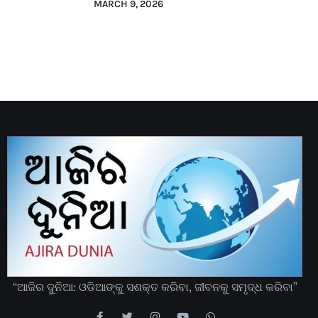
MARCH 9, 2026
“ଆଜିର ଦୁନିଆ: ଓଡିଆଙ୍କୁ ସଶକ୍ତ କରିବା, ଜୀବନକୁ ସମୃଦ୍ଧ କରିବା”