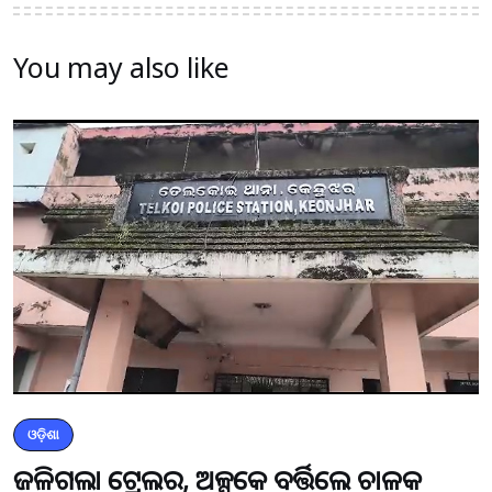
You may also like
ଓଡ଼ିଶା
ଜଳିଗଲା ଟ୍ରେଲର, ଅଳ୍ପକେ ବର୍ତ୍ତିଲେ ଚାଳକ