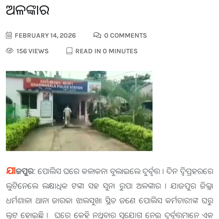
ଅଳଙ୍କାର
FEBRUARY 14, 2026
0 COMMENTS
156 VIEWS
READ IN 0 MINUTES
ଯା
ଜପୁର:
ପୋଲିସ ଘରେ କଳାକନା ବୁଲାଇଲେ ଦୁର୍ବୃତ୍ତ । ଦିନ ଦ୍ୱିପ୍ରହରରେ
ଲୁଟିନେଲେ ଲକ୍ଷାଧିକ ଟଙ୍କା ସହ ସୁନା ରୁପା ଅଳଙ୍କାର । ଯାଜପୁର ଜିଲ୍ଲା
ଧର୍ମଶାଳା ଥାନା ଜାରକା ଝାଲସୁଖା ସ୍ଥିତ ଜଣେ ପୋଲିସ କର୍ମଚାରୀଙ୍କ ଘରୁ
ଲୁଟ ହୋଇଛି । ଘରେ କେହି ନଥିବାର ସୁଯୋଗ ନେଇ ଦୁର୍ବୃତ୍ତମାନେ ଏକ