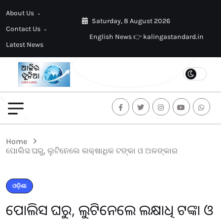
About Us
Saturday, 8 August 2026
Contact Us
English News 👉 kalingastandard.in
Latest News
Home
ପୋଲିସ ଘରୁ, ଲୁଟିନେଲେ ଲକ୍ଷାଧିକ ଟଙ୍କା ଓ ଅଳଙ୍କାର
ଓଡ଼ିଶା
ପୋଲିସ ଘରୁ, ଲୁଟିନେଲେ ଲକ୍ଷାଧିକ ଟଙ୍କା ଓ