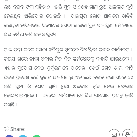
ଲକ୍ଷ ନଗଦ ଟଙ୍କା ସହିତ ୨୦ ଭରି ସୁନା ଓ ୨ଶହ ଗ୍ରାମ ରୁପା ଅଳଙ୍କାର ଲୁଟି
ନେଇଥିବା ଅଭିଯୋଗ ହୋଇଛି । ଯାଜପୁର ରୋଡ ଥାନାରେ ଚାକିରି
କରିଥିବା ହାବିଲଦାର ବିଦ୍ୟାଧର ସେଠୀ ଜାରକା ସ୍ଥିତ ଝାଲସୁଖା ମୌଜାରେ
ଘର ନିର୍ମାଣ କରି ରହି ଆସୁଛନ୍ତି ।
ତାଙ୍କ ପତ୍ନୀ କନକ ସେଠୀ ହରିପୁର ସ୍କୁଲରେ ଶିକ୍ଷୟିତ୍ରୀ ଭାବେ କାର୍ଯ୍ୟରତ ।
ଉଭୟ ଘରେ ତାଲା ପକାଇ ନିଜ ନିଜ କର୍ମକ୍ଷେତ୍ରକୁ ବାହାରି ଯାଇଥିଲେ ।
ଏହାର ସୁଯୋଗ ନେଇ ଦୃର୍ବୁତ୍ତମାନେ ପାଚେରୀ ଡେଇଁ ଗେଟ ତାଲା କାଟି
ଘରେ ପ୍ରବେଶ କରି ଦୁଇଟି ଆଲମିରାରୁ ଏକ ଲକ୍ଷ ନଗଦ ଟଙ୍କା ସହିତ ୨୦
ଭରି ସୁନା ଓ ୨ଶହ ଗ୍ରାମ ରୁପା ଅଳଙ୍କାର ଲୁଟି ନେଇ ଫେରାର
ହୋଇଯାଇଥିଲେ । ଏନେଇ ଧର୍ମଶାଳା ପୋଲିସ ଘଟଣାର ତଦନ୍ତ ଜାରି
ରଖିଛି ।
Share: