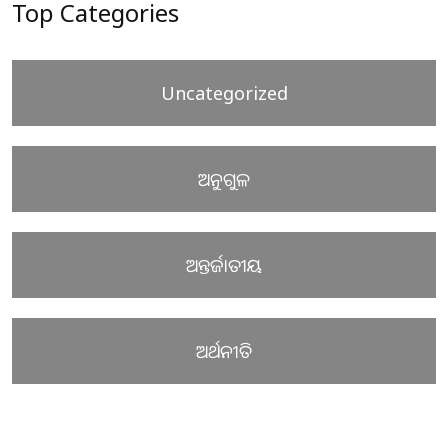
Top Categories
Uncategorized
ଅନୁଗୁଳ
ଅନ୍ତର୍ଜାତୀୟ
ଅର୍ଥନୀତି