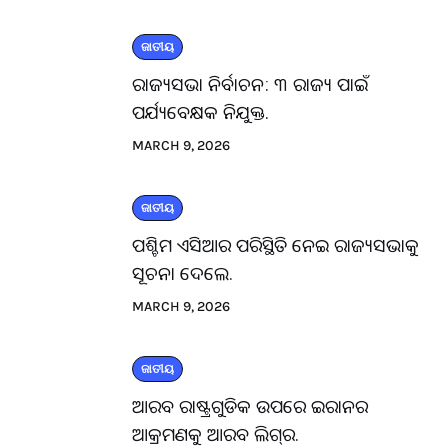
ଜାତୀୟ
ରାଜ୍ୟସଭା ନିର୍ବାଚନ: ୩ ରାଜ୍ୟ ପାଇଁ
ପର୍ଯ୍ୟବେକ୍ଷକ ନିଯୁକ୍ତ.
MARCH 9, 2026
ଜାତୀୟ
ପଶ୍ଚିମ ଏସିଆର ପରିସ୍ଥିତି ନେଇ ରାଜ୍ୟସଭାକୁ
ସୂଚନା ଦେଲେ.
MARCH 9, 2026
ଜାତୀୟ
ଆରବ ରାଷ୍ଟ୍ରଗୁଡିକ ଉପରେ ଇରାନର
ଆକ୍ରମଣକୁ ଆରବ ଲିଗ୍‌ର.