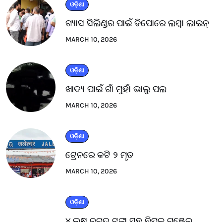
ଓଡ଼ିଶା
ଗ୍ୟାସ ସିଲିଣ୍ଡର ପାଇଁ ଡିପୋରେ ଲମ୍ବା ଲାଇନ୍
MARCH 10, 2026
ଓଡ଼ିଶା
ଖାଦ୍ୟ ପାଇଁ ଗାଁ ମୁହାଁ ଭାଲୁ ପଲ
MARCH 10, 2026
ଓଡ଼ିଶା
ଟ୍ରେନରେ କଟି ୨ ମୃତ
MARCH 10, 2026
ଓଡ଼ିଶା
୪ ଲକ୍ଷ ନଗଦ ଟଙ୍କା ସହ ବିପୁଳ ଗଞ୍ଜେଇ.