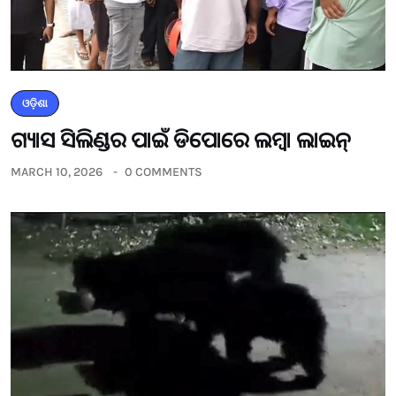
ଓଡ଼ିଶା
ଗ୍ୟାସ ସିଲିଣ୍ଡର ପାଇଁ ଡିପୋରେ ଲମ୍ବା ଲାଇନ୍
MARCH 10, 2026
0 COMMENTS