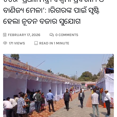
ବାଣିଜ୍ୟ ମେଳା’: କାରିଗରଙ୍କ ପାଇଁ ସୃଷ୍ଟି
ହେଲା ନୂତନ ବଜାର ସୁଯୋଗ
FEBRUARY 17, 2026
0 COMMENTS
171 VIEWS
READ IN 1 MINUTE