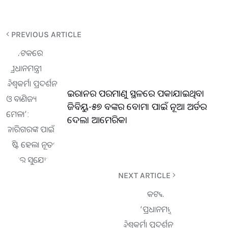
PREVIOUS ARTICLE
ଇରାନର ପରମାଣୁ ସ୍ଥଳରେ ପକାଯାଇଥିବା
ଜିବିୟୁ-୫୭ ବଙ୍କର ବୋମା ପାଇଁ ନୂଆ ଅର୍ଡର
ଦେଲା ଆମେରିକା
NEXT ARTICLE