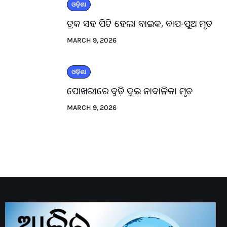
ଓଡ଼ିଶା
ଟ୍ରକ ସହ ପିଟି ହେଲା ବାଇକ, ବାପ-ପୁଅ ମୃତ
MARCH 9, 2026
ଓଡ଼ିଶା
ପୋଖରୀରେ ବୁଡ଼ି ଦୁଇ ନାବାଳିକା ମୃତ
MARCH 9, 2026