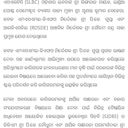
ଏସଏଲବିସି (SLBC) ଓଡ଼ିଶାର ଇନଚାର୍ଜ ଶ୍ରୀ ଲିଙ୍ଗରାଜ ନାୟକ, ଇଣ୍ଡିଆ
ପୋଷ୍ଟ ପେମେଣ୍ଟସ ବ୍ୟାଙ୍କର ରାଜ୍ୟ ମୁଖ୍ୟ ଶ୍ରୀ ସୁଶାନ୍ତ କୁମାର ବେହେରା,
କଟକ ଏମଏସଏମଇ-ଡିଏଫଓ ନିର୍ଦ୍ଦେଶକ ଶ୍ରୀ ପି.କେ. ଗୁପ୍ତା ଏବଂ
ଆରଡିଏସଡିଇ (RDSDE) ଆଞ୍ଚଳିକ ନିର୍ଦ୍ଦେଶକ ଶ୍ରୀ ଗୌତମ ଚନ୍ଦ୍ର ସାହା
ପ୍ରମୁଖ ଯୋଗ ଦେଇଥିଲେ।
କଟକ ଏମଏସଏମଇ-ଡିଏଫଓ ନିର୍ଦ୍ଦେଶକ ଶ୍ରୀ ପି.କେ. ଗୁପ୍ତା ସ୍ୱାଗତ ଭାଷଣ
ଦେବା ସହ କାର୍ଯ୍ୟକ୍ରମର ଆଭିମୁଖ୍ୟ ଉପରେ ଆଲୋକପାତ କରିଥିଲେ।
ଅତିଥିମାନେ କାରିଗରଙ୍କ ଜୀବନଧାରଣର ମାନ ବୃଦ୍ଧି ପାଇଁ ସରକାରଙ୍କ ବିଭିନ୍ନ
ଯୋଜନା ବିଷୟରେ ଆଲୋଚନା କରିବା ସହ ପ୍ରଦର୍ଶନୀରେ ଲାଗିଥିବା ବିଭିନ୍ନ
ଷ୍ଟଲ୍ ପରିଦର୍ଶନ କରି କାରିଗରମାନଙ୍କୁ ଉତ୍ସାହିତ କରିଥିଲେ।
ମେଳା ଅବସରରେ କାରିଗରମାନଙ୍କୁ ଆର୍ଥିକ ସାକ୍ଷରତା ଏବଂ ବଜାର
ସଂଯୋଗୀକରଣ ବିଷୟରେ ଶିକ୍ଷା ଦେବା ପାଇଁ ବିଭିନ୍ନ ବୈଷୟିକ
ଅଧିବେଶନ ଆୟୋଜିତ ହୋଇଥିଲା। ଭୁବନେଶ୍ୱର ସିଡବି (SIDBI) ର
ଡିଜିଏମ ଶ୍ରୀ ପି.କେ. ଚୌଧୁରୀ ଏବଂ ଆର୍ଥିକ ସାକ୍ଷରତା ପରାମର୍ଶଦାତା ଶ୍ରୀ