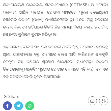
ସତ୍ୟନାରାୟଣ ରାଉତରାୟ ସିଜିଟିଏମଏସଇ (CGTMSE) ଓ ଅନ୍ୟାନ୍ୟ
ସରକାରୀ ଆର୍ଥିକ ସହାୟତା ଯୋଜନା ସମ୍ପର୍କରେ ସୂଚନା ଦେଇଥିଲେ।
ସେହିପରି ଜିଇଏମ (GeM) ଫ୍ୟାସିଲିଟେଟର ଶ୍ରୀ ଏ.କେ. ମିଶ୍ର ସରକାରୀ
ଇ-ମାର୍କେଟପ୍ଲେସ୍ ଜରିଆରେ କିଭଳି ନିଜ ସାମଗ୍ରୀ ବିକ୍ରୟ କରାଯାଇପାରିବ,
ସେ ନେଇ ପ୍ରଶିକ୍ଷଣ ପ୍ରଦାନ କରିଥିଲେ।
ଏହି ବାଣିଜ୍ୟ ମେଳାଟି ସାଧାରଣ ଜନତାଙ୍କ ପାଇଁ ସମ୍ପୂର୍ଣ୍ଣ ମାଗଣାରେ ଉପଲବ୍ଧ
ଥିଲା, ଯାହାଫଳରେ ବହୁ ସଂଖ୍ୟାରେ ଲୋକ ଆସି କାରିଗରଙ୍କ କଳାକୃତି
ଦେଖିବା ସହ କିଣିବାର ସୁଯୋଗ ପାଇଥିଲେ। ପ୍ରଧାନମନ୍ତ୍ରୀ ବିଶ୍ୱକର୍ମା
ହିତାଧିକାରୀଙ୍କୁ ମାର୍କେଟିଂ ସୁଯୋଗ ଯୋଗାଇ ଦେବାରେ ଏହି କାର୍ଯ୍ୟକ୍ରମ ଏକ
ବଡ଼ ସଫଳତା ବୋଲି ସୂଚନା ଦିଆଯାଇଛି।
Share: