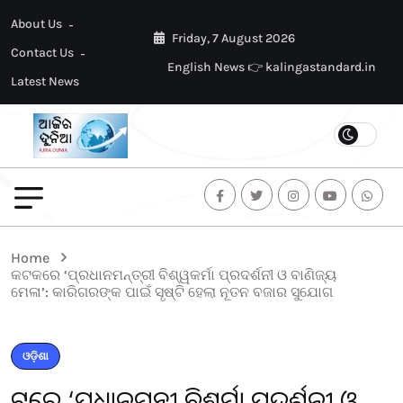
About Us
Friday, 7 August 2026
Contact Us
English News 👉 kalingastandard.in
Latest News
Home
କଟକରେ ‘ପ୍ରଧାନମନ୍ତ୍ରୀ ବିଶ୍ୱକର୍ମା ପ୍ରଦର୍ଶନୀ ଓ ବାଣିଜ୍ୟ
ମେଳା’: କାରିଗରଙ୍କ ପାଇଁ ସୃଷ୍ଟି ହେଲା ନୂତନ ବଜାର ସୁଯୋଗ
ଓଡ଼ିଶା
କଟକରେ ‘ପ୍ରଧାନମନ୍ତ୍ରୀ ବିଶ୍ୱକର୍ମା ପ୍ରଦର୍ଶନୀ ଓ