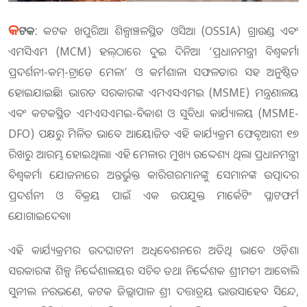
କ
ଟକ:
କଟକ ଖପୁରିଆ ଶିଳ୍ପାଞ୍ଚଳସ୍ଥିତ ଓସିଆ (OSSIA) ଗ୍ରାଉଣ୍ଡ ଏବଂ
ଏମସିଏମ (MCM) ହଲ୍‌ଠାରେ ଦୁଇ ଦିନିଆ ‘ପ୍ରଧାନମନ୍ତ୍ରୀ ବିଶ୍ୱକର୍ମା
ପ୍ରଦର୍ଶନୀ-କମ୍-ଟ୍ରାଡେ ମେଳା’ ଓ କର୍ମଶାଳା ସଫଳତାର ସହ ଅନୁଷ୍ଠିତ
ହୋଇଯାଇଛି। ଭାରତ ସରକାରଙ୍କ ଏମଏସଏମଇ (MSME) ମନ୍ତ୍ରଣାଳୟ
ଏବଂ କଟକସ୍ଥିତ ଏମଏସଏମଇ-ବିକାଶ ଓ ସୁବିଧା କାର୍ଯ୍ୟାଳୟ (MSME-
DFO) ପକ୍ଷରୁ ମିଳିତ ଭାବେ ଆୟୋଜିତ ଏହି କାର୍ଯ୍ୟକ୍ରମ ଫେବୃଆରୀ ୧୭
ରିଖରୁ ଆରମ୍ଭ ହୋଇଥିଲା। ଏହି ମେଳାର ମୁଖ୍ୟ ଉଦ୍ଦେଶ୍ୟ ଥିଲା ପ୍ରଧାନମନ୍ତ୍ରୀ
ବିଶ୍ୱକର୍ମା ଯୋଜନାରେ ଅନ୍ତର୍ଭୁକ୍ତ କାରିଗରମାନଙ୍କୁ ସେମାନଙ୍କ ଉତ୍ପାଦର
ପ୍ରଦର୍ଶନୀ ଓ ବିକ୍ରୟ ପାଇଁ ଏକ ଉପଯୁକ୍ତ ମାର୍କେଟିଂ ପ୍ଲାଟଫର୍ମ
ଯୋଗାଇଦେବା।
ଏହି କାର୍ଯ୍ୟକ୍ରମର ଉଦଘାଟନୀ ଅଧିବେଶନରେ ଅତିଥି ଭାବେ ଓଡ଼ିଶା
ସରକାରଙ୍କ ଶିଳ୍ପ ନିର୍ଦ୍ଦେଶାଳୟର ସଚିବ ତଥା ନିର୍ଦ୍ଦେଶକ ଶ୍ରୀମତୀ ଆବୋଲି
ସୁନୀଲ ନରଭଣେ, କଟକ ଜିଲ୍ଲାପାଳ ଶ୍ରୀ ଦତ୍ତାତ୍ରୟ ଭାଉସାହେବ ସିନ୍ଦେ,