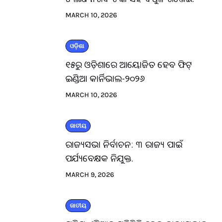
MARCH 10, 2026
ଓଡ଼ିଶା
୧୫ରୁ ଓଡ଼ିଶାରେ ଆୟୋଜିତ ହେବ ଫିଟ୍
ଇଣ୍ଡିଆ କାର୍ନିଭାଲ-୨୦୨୬
MARCH 10, 2026
ଜାତୀୟ
ରାଜ୍ୟସଭା ନିର୍ବାଚନ: ୩ ରାଜ୍ୟ ପାଇଁ
ପର୍ଯ୍ୟବେକ୍ଷକ ନିଯୁକ୍ତ.
MARCH 9, 2026
ଜାତୀୟ