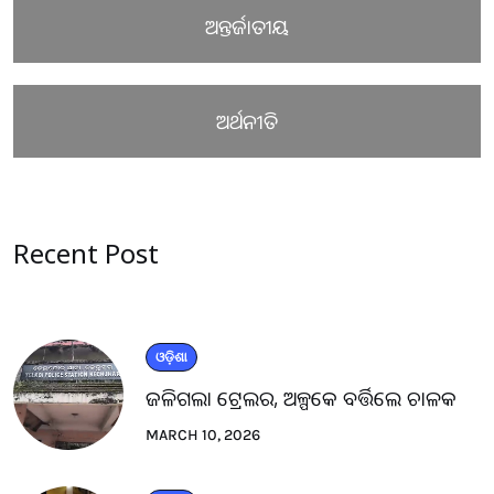
ଅନ୍ତର୍ଜାତୀୟ
ଅର୍ଥନୀତି
Recent Post
ଓଡ଼ିଶା
ଜଳିଗଲା ଟ୍ରେଲର, ଅଳ୍ପକେ ବର୍ତ୍ତିଲେ ଚାଳକ
MARCH 10, 2026