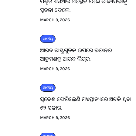
ପଶ୍ଚିମ ଏସିଆର ପରିସ୍ଥିତି ନେଇ ରାଜ୍ୟସଭାକୁ
ସୂଚନା ଦେଲେ.
MARCH 9, 2026
ଜାତୀୟ
ଆରବ ରାଷ୍ଟ୍ରଗୁଡିକ ଉପରେ ଇରାନର
ଆକ୍ରମଣକୁ ଆରବ ଲିଗ୍‌ର.
MARCH 9, 2026
ଜାତୀୟ
ସ୍ବଦେଶ ଫେରିଲେଣି ମଧ୍ୟପ୍ରାଚ୍ୟରେ ଅଟକି ଥିବା
୫୨ ହଜାର.
MARCH 9, 2026