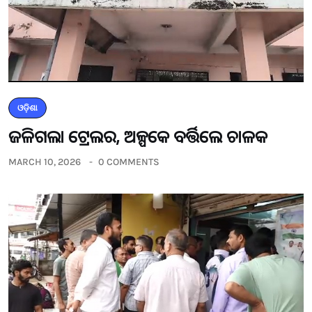
ଓଡ଼ିଶା
ଜଳିଗଲା ଟ୍ରେଲର, ଅଳ୍ପକେ ବର୍ତ୍ତିଲେ ଚାଳକ
MARCH 10, 2026
0 COMMENTS