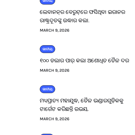
ଜାତୀୟ
ଲେବାନନ୍‌ର ବେରୁଟ୍‌ରେ ଫସିଥିବା ଇରାନର
ରାଷ୍ଟ୍ରଦୂତଙ୍କୁ ଉଦ୍ଧାର କଲା.
MARCH 9, 2026
ଜାତୀୟ
୧୦୦ ଡଲାର ପାର୍ କଲା ଅଶୋଧିତ ତୈଳ ଦର
MARCH 9, 2026
ଜାତୀୟ
ମଧ୍ୟପ୍ରାଚ୍ୟ ମହାଯୁଦ୍ଧ, ତୈଳ ଭଣ୍ଡାରଗୁଡ଼ିକକୁ
ଟାର୍ଗେଟ କରିଛନ୍ତି ଉଭୟ.
MARCH 9, 2026