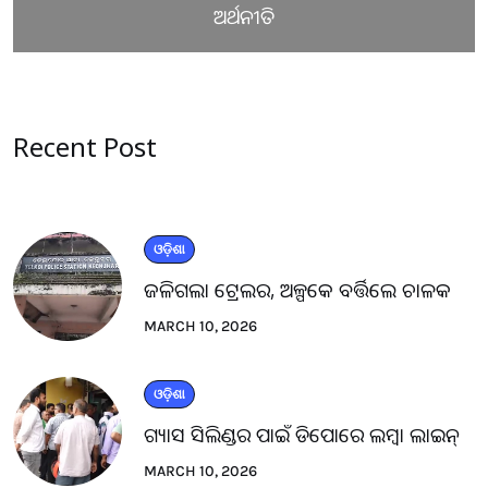
ଅର୍ଥନୀତି
Recent Post
ଓଡ଼ିଶା
ଜଳିଗଲା ଟ୍ରେଲର, ଅଳ୍ପକେ ବର୍ତ୍ତିଲେ ଚାଳକ
MARCH 10, 2026
ଓଡ଼ିଶା
ଗ୍ୟାସ ସିଲିଣ୍ଡର ପାଇଁ ଡିପୋରେ ଲମ୍ବା ଲାଇନ୍
MARCH 10, 2026