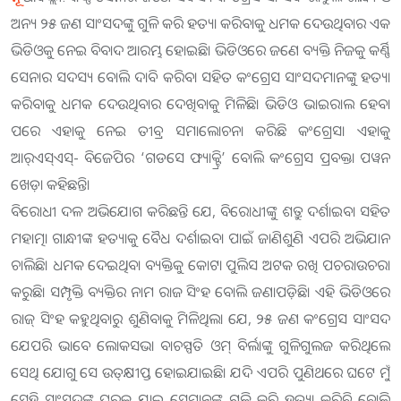
ଅନ୍ୟ ୨୫ ଜଣ ସାଂସଦଙ୍କୁ ଗୁଳି କରି ହତ୍ୟା କରିବାକୁ ଧମକ ଦେଉଥିବାର ଏକ
ଭିଡିଓକୁ ନେଇ ବିବାଦ ଆରମ୍ଭ ହୋଇଛି। ଭିଡିଓରେ ଜଣେ ବ୍ୟକ୍ତି ନିଜକୁ କର୍ଣ୍ଣି
ସେନାର ସଦସ୍ୟ ବୋଲି ଦାବି କରିବା ସହିତ କଂଗ୍ରେସ ସାଂସଦମାନଙ୍କୁ ହତ୍ୟା
କରିବାକୁ ଧମକ ଦେଉଥିବାର ଦେଖିବାକୁ ମିଳିଛି। ଭିଡିଓ ଭାଇରାଲ ହେବା
ପରେ ଏହାକୁ ନେଇ ତୀବ୍ର ସମାଲୋଚନା କରିଛି କଂଗ୍ରେସ। ଏହାକୁ
ଆର୍‌ଏସ୍‌ଏସ୍‌- ବିଜେପିର ‘ଗଡସେ ଫ୍ୟାକ୍ଟ୍ରି’ ବୋଲି କଂଗ୍ରେସ ପ୍ରବକ୍ତା ପୱନ
ଖେଡ଼ା କହିଛନ୍ତି।
ବିରୋଧୀ ଦଳ ଅଭିଯୋଗ କରିଛନ୍ତି ଯେ, ବିରୋଧୀଙ୍କୁ ଶତ୍ରୁ ଦର୍ଶାଇବା ସହିତ
ମହାତ୍ମା ଗାନ୍ଧୀଙ୍କ ହତ୍ୟାକୁ ବୈଧ ଦର୍ଶାଇବା ପାଇଁ ଜାଣିଶୁଣି ଏପରି ଅଭିଯାନ
ଚାଲିଛି। ଧମକ ଦେଇଥିବା ବ୍ୟକ୍ତିକୁ କୋଟା ପୁଲିସ ଅଟକ ରଖି ପଚରାଉଚରା
କରୁଛି। ସମ୍ପୃକ୍ତି ବ୍ୟକ୍ତିର ନାମ ରାଜ ସିଂହ ବୋଲି ଜଣାପଡ଼ିଛି। ଏହି ଭିଡିଓରେ
ରାଜ୍‌ ସିଂହ କହୁଥିବାରୁ ଶୁଣିବାକୁ ମିଳିଥିଲା ଯେ, ୨୫ ଜଣ କଂଗ୍ରେସ ସାଂସଦ
ଯେପରି ଭାବେ ଲୋକସଭା ବାଚସ୍ପତି ଓମ୍‌ ବିର୍ଲାଙ୍କୁ ଗୁଳିଗୁଲଜ କରିଥିଲେ
ସେଥି ଯୋଗୁ ସେ ଉତ୍‌କ୍ଷୀପ୍ତ ହୋଇଯାଇଛି। ଯଦି ଏପରି ପୁଣିଥରେ ଘଟେ ମୁଁ
ସେହି ସାଂସଦଙ୍କ ଘରକୁ ଯାଇ ସେମାନଙ୍କୁ ଗୁଳି କରି ହତ୍ୟା କରିବି ବୋଲି