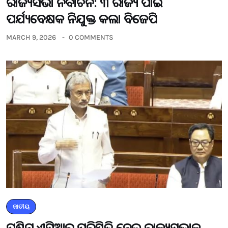
ରାଜ୍ୟସଭା ନିର୍ବାଚନ: ୩ ରାଜ୍ୟ ପାଇଁ
ପର୍ଯ୍ୟବେକ୍ଷକ ନିଯୁକ୍ତ କଲା ବିଜେପି
MARCH 9, 2026
0 COMMENTS
ଜାତୀୟ
ପଶ୍ଚିମ ଏସିଆର ପରିସ୍ଥିତି ନେଇ ରାଜ୍ୟସଭାକୁ