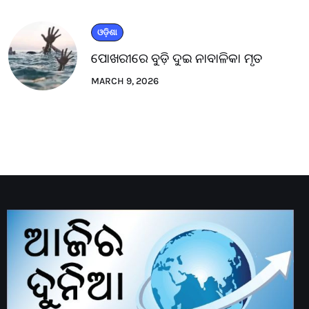
ଓଡ଼ିଶା
ପୋଖରୀରେ ବୁଡ଼ି ଦୁଇ ନାବାଳିକା ମୃତ
MARCH 9, 2026