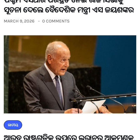
ସୂଚନା ଦେଲେ ବୈଦେଶିକ ମନ୍ତ୍ରୀ ଏସ ଜୟଶଙ୍କର
MARCH 9, 2026
0 COMMENTS
ଜାତୀୟ
ଆରବ ରାଷ୍ଟ୍ରଗୁଡିକ ଉପରେ ଇରାନର ଆକ୍ରମଣକୁ