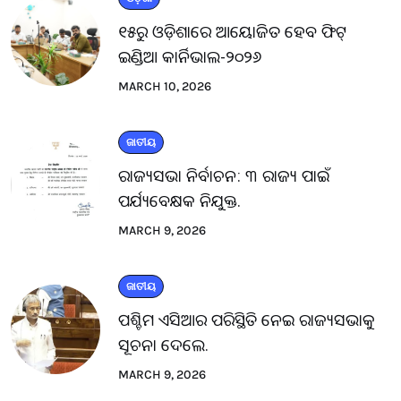
୧୫ରୁ ଓଡ଼ିଶାରେ ଆୟୋଜିତ ହେବ ଫିଟ୍
ଇଣ୍ଡିଆ କାର୍ନିଭାଲ-୨୦୨୬
MARCH 10, 2026
ଜାତୀୟ
ରାଜ୍ୟସଭା ନିର୍ବାଚନ: ୩ ରାଜ୍ୟ ପାଇଁ
ପର୍ଯ୍ୟବେକ୍ଷକ ନିଯୁକ୍ତ.
MARCH 9, 2026
ଜାତୀୟ
ପଶ୍ଚିମ ଏସିଆର ପରିସ୍ଥିତି ନେଇ ରାଜ୍ୟସଭାକୁ
ସୂଚନା ଦେଲେ.
MARCH 9, 2026