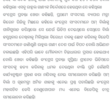
କହିଥିଲା। ଏସବୁ ରାହୁଲ ଗାନ୍ଧୀଙ୍କ ନିର୍ଦ୍ଦେଶରେ ହେଉଥିବା ସେ କହିଥିଲା।
କଂଗ୍ରେସ ପ୍ରବକ୍ତା ଖେଡା କହିଛନ୍ତି, ପ୍ରଥମେ ସଂସଦୀୟ ବ୍ୟାପାର ମନ୍ତ୍ରୀ
କିରେନ ରିଜିଜୁ ମିଛରେ କହିଲେ କଂଗ୍ରେସ ସାଂସଦମାନେ ଓମ୍‌ ବିର୍ଲାଙ୍କୁ
ଗାଳିଗୁଲଜ କରିଥିଲେ। ସେ ଯେଉଁ ଭିଡିଓ ଦେଇଥିଲେ ସେଥିରେ ବିର୍ଲା
ହସୁଥିବାର ଦେଖିବାକୁ ମିଳିଥିଲା। ବିରୋଧୀ ଦଳକୁ ଛୋଟ କରିବାକୁ ବିଜେପି
ସାଂସଦମାନେ ଜାଣିଶୁଣି ରାହୁଲ ଗାନ୍ଧୀ ଦେଶ ପାଇଁ ବିପଦ ବୋଲି ଅଭିଯାନ
ଚଳାଇଛନ୍ତି। ଏହିପରି ଭାବେ ମୌଳବାଦୀ ଚିନ୍ତାଧାରାର ପ୍ରସାର ହୋଇଥାଏ
ବୋଲି ଖେଡା କହିଛନ୍ତି। କଂଗ୍ରେସ ପ୍ରବକ୍ତା ସୁପ୍ରିୟା ଶ୍ରୀନେତ ଭିଡିଓରେ
ସାଂସଦଙ୍କୁ ହତ୍ୟା କରିବାକୁ ଧମକ ଦେଉଥିବା ବ୍ୟକ୍ତି ପ୍ରତି କୌଣସି
କାର୍ଯ୍ୟାନୁଷ୍ଠାନ ଗ୍ରହଣ କରା ନଯିବାକୁ ନେଇ ସମାଲୋଚନା କରିଛନ୍ତି। ଓମ୍‌
ବିର୍ଲା ଓ ଗୃହମନ୍ତ୍ରୀ ଅମିତ ଶାହାଙ୍କୁ ଏନେଇ ପ୍ରଶ୍ନ ପଚାରିଛନ୍ତି। କଂଗ୍ରେସ
ମହାସଚିବ କେସି ବେଣୁଗୋପାଳ ମଧ୍ୟ ଏନେଇ ବିଜେପିକୁ ତୀବ୍ର
ସମାଲୋଚନା କରିଛନ୍ତି।