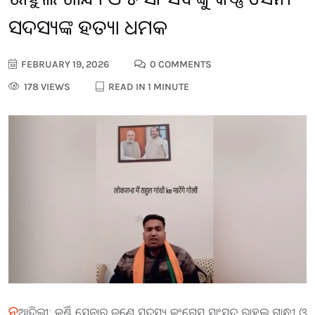
ସଦସ୍ୟଙ୍କ ହତ୍ୟା ଧମକ
FEBRUARY 19, 2026
0 COMMENTS
178 VIEWS
READ IN 1 MINUTE
ନୂ
ଆଦିଲ୍ଲୀ: କର୍ଣ୍ଣି ସେନାର ଜଣେ ସଦସ୍ୟ କଂଗ୍ରେସ ସାଂସଦ ରାହୁଲ ଗାନ୍ଧୀ ଓ