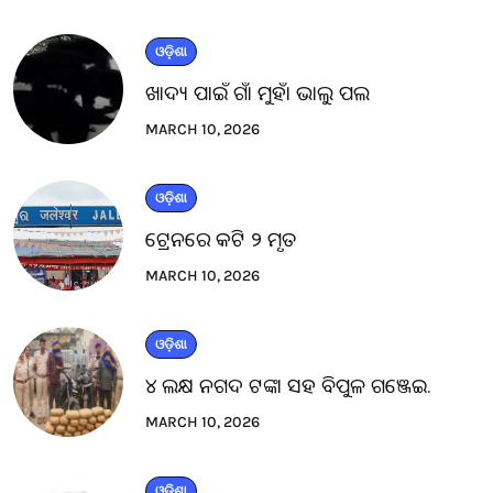
ଓଡ଼ିଶା
ଖାଦ୍ୟ ପାଇଁ ଗାଁ ମୁହାଁ ଭାଲୁ ପଲ
MARCH 10, 2026
ଓଡ଼ିଶା
ଟ୍ରେନରେ କଟି ୨ ମୃତ
MARCH 10, 2026
ଓଡ଼ିଶା
୪ ଲକ୍ଷ ନଗଦ ଟଙ୍କା ସହ ବିପୁଳ ଗଞ୍ଜେଇ.
MARCH 10, 2026
ଓଡ଼ିଶା