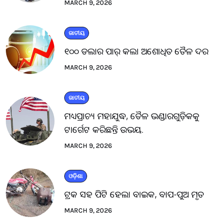
MARCH 9, 2026
ଜାତୀୟ
୧୦୦ ଡଲାର ପାର୍ କଲା ଅଶୋଧିତ ତୈଳ ଦର
MARCH 9, 2026
ଜାତୀୟ
ମଧ୍ୟପ୍ରାଚ୍ୟ ମହାଯୁଦ୍ଧ, ତୈଳ ଭଣ୍ଡାରଗୁଡ଼ିକକୁ
ଟାର୍ଗେଟ କରିଛନ୍ତି ଉଭୟ.
MARCH 9, 2026
ଓଡ଼ିଶା
ଟ୍ରକ ସହ ପିଟି ହେଲା ବାଇକ, ବାପ-ପୁଅ ମୃତ
MARCH 9, 2026