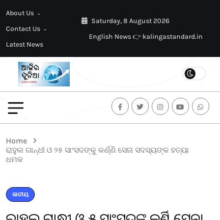
About Us
Saturday, 8 August 2026
Contact Us
English News 👉 kalingastandard.in
Latest News
Home
ରାହୁଲ ଗାନ୍ଧୀ ଓ ୨୫ ସାଂସଦଙ୍କୁ କର୍ଣ୍ଣି ସେନା ସଦସ୍ୟଙ୍କ ହତ୍ୟା
ଧମକ
ଜାତୀୟ
ରାହୁଲ ଗାନ୍ଧୀ ଓ ୨୫ ସାଂସଦଙ୍କୁ କର୍ଣ୍ଣି ସେନା