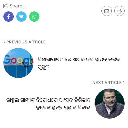
Share:
PREVIOUS ARTICLE
ବିଶାଖାପାଟଣାରେ ଏଆଇ ହବ୍‌ ସ୍ଥାପନ କରିବ
ଗୁଗୁଲ
NEXT ARTICLE
ରାହୁଲ ଗାନ୍ଧୀଙ୍କ ବିରୋଧରେ ସାଂସଦ ନିଶିକାନ୍ତ
ଦୁବେଙ୍କ ସ୍ବତନ୍ତ୍ର ପ୍ରସ୍ତାବ ବିବାଦ