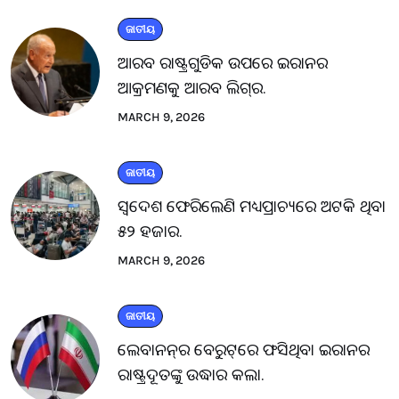
ଜାତୀୟ
ଆରବ ରାଷ୍ଟ୍ରଗୁଡିକ ଉପରେ ଇରାନର
ଆକ୍ରମଣକୁ ଆରବ ଲିଗ୍‌ର.
MARCH 9, 2026
ଜାତୀୟ
ସ୍ବଦେଶ ଫେରିଲେଣି ମଧ୍ୟପ୍ରାଚ୍ୟରେ ଅଟକି ଥିବା
୫୨ ହଜାର.
MARCH 9, 2026
ଜାତୀୟ
ଲେବାନନ୍‌ର ବେରୁଟ୍‌ରେ ଫସିଥିବା ଇରାନର
ରାଷ୍ଟ୍ରଦୂତଙ୍କୁ ଉଦ୍ଧାର କଲା.