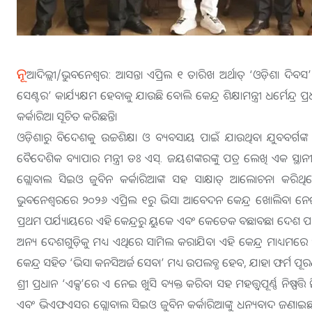
ନୂ
ଆଦିଲ୍ଲୀ/ଭୁବନେଶ୍ୱର: ଆସନ୍ତା ଏପ୍ରିଲ ୧ ତାରିଖ ଅର୍ଥାତ୍ ‘ଓଡ଼ିଶ
ସେଣ୍ଟର’ କାର୍ଯ୍ୟକ୍ଷମ ହେବାକୁ ଯାଉଛି ବୋଲି କେନ୍ଦ୍ର ଶିକ୍ଷାମନ୍ତ୍ରୀ ଧର୍ମେନ୍ଦ୍
କର୍କାରିଆ ସୂଚିତ କରିଛନ୍ତି।
ଓଡ଼ିଶାରୁ ବିଦେଶକୁ ଉଚ୍ଚଶିକ୍ଷା ଓ ବ୍ୟବସାୟ ପାଇଁ ଯାଉଥିବା ଯୁବବର୍ଗଙ୍କ ସ
ବୈଦେଶିକ ବ୍ୟାପାର ମନ୍ତ୍ରୀ ଡଃ ଏସ୍. ଜୟଶଙ୍କରଙ୍କୁ ପତ୍ର ଲେଖି ଏକ ସ୍ଥ
ଗ୍ଲୋବାଲ ସିଇଓ ଜୁବିନ କର୍କାରିଆଙ୍କ ସହ ସାକ୍ଷାତ୍ ଆଲୋଚନା କରିଥ
ଭୁବନେଶ୍ୱରରେ ୨୦୨୬ ଏପ୍ରିଲ ୧ରୁ ଭିସା ଆବେଦନ କେନ୍ଦ୍ର ଖୋଲିବା ନେଇ କେନ୍ଦ
ପ୍ରଥମ ପର୍ଯ୍ୟାୟରେ ଏହି କେନ୍ଦ୍ରରୁ ୟୁକେ ଏବଂ କେତେକ ବଛାବଛା ଦେଶ 
ଅନ୍ୟ ଦେଶଗୁଡ଼ିକୁ ମଧ୍ୟ ଏଥିରେ ସାମିଲ କରାଯିବ। ଏହି କେନ୍ଦ୍ର ମାଧ୍ୟମରେ ସ
କେନ୍ଦ୍ର ସହିତ ‘ଭିସା କନସିଅର୍ଜ ସେବା’ ମଧ୍ୟ ଉପଲବ୍ଧ ହେବ, ଯାହା ଫର୍ମ ପୂର
ଶ୍ରୀ ପ୍ରଧାନ ‘ଏକ୍ସ’ରେ ଏ ନେଇ ଖୁସି ବ୍ୟକ୍ତ କରିବା ସହ ମହତ୍ତ୍ୱପୂର୍ଣ୍ଣ ନିଷ୍ପତ୍ତି
ଏବଂ ଭିଏଫଏସର ଗ୍ଲୋବାଲ ସିଇଓ ଜୁବିନ କର୍କାରିଆଙ୍କୁ ଧନ୍ୟବାଦ ଜଣାଇଛନ୍ତି