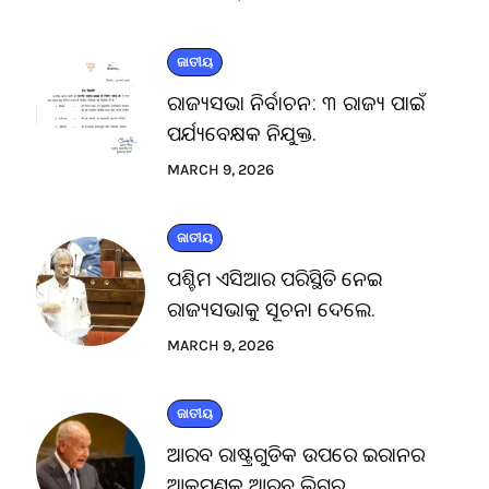
ଜାତୀୟ
ରାଜ୍ୟସଭା ନିର୍ବାଚନ: ୩ ରାଜ୍ୟ ପାଇଁ
ପର୍ଯ୍ୟବେକ୍ଷକ ନିଯୁକ୍ତ.
MARCH 9, 2026
ଜାତୀୟ
ପଶ୍ଚିମ ଏସିଆର ପରିସ୍ଥିତି ନେଇ
ରାଜ୍ୟସଭାକୁ ସୂଚନା ଦେଲେ.
MARCH 9, 2026
ଜାତୀୟ
ଆରବ ରାଷ୍ଟ୍ରଗୁଡିକ ଉପରେ ଇରାନର
ଆକ୍ରମଣକୁ ଆରବ ଲିଗ୍‌ର.