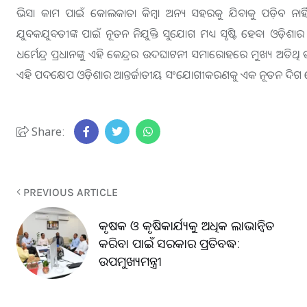
ଭିସା କାମ ପାଇଁ କୋଲକାତା କିମ୍ବା ଅନ୍ୟ ସହରକୁ ଯିବାକୁ ପଡ଼ିବ ନାହିଁ
ଯୁବକଯୁବତୀଙ୍କ ପାଇଁ ନୂତନ ନିଯୁକ୍ତି ସୁଯୋଗ ମଧ୍ୟ ସୃଷ୍ଟି ହେବ। ଓଡ଼ି
ଧର୍ମେନ୍ଦ୍ର ପ୍ରଧାନଙ୍କୁ ଏହି କେନ୍ଦ୍ରର ଉଦଘାଟନୀ ସମାରୋହରେ ମୁଖ୍ୟ ଅତ
ଏହି ପଦକ୍ଷେପ ଓଡ଼ିଶାର ଆନ୍ତର୍ଜାତୀୟ ସଂଯୋଗୀକରଣକୁ ଏକ ନୂତନ ଦିଗ
Share:
PREVIOUS ARTICLE
କୃଷକ ଓ କୃଷିକାର୍ଯ୍ୟକୁ ଅଧିକ ଲାଭାନ୍ୱିତ
କରିବା ପାଇଁ ସରକାର ପ୍ରତିବଦ୍ଧ:
ଉପମୁଖ୍ୟମନ୍ତ୍ରୀ