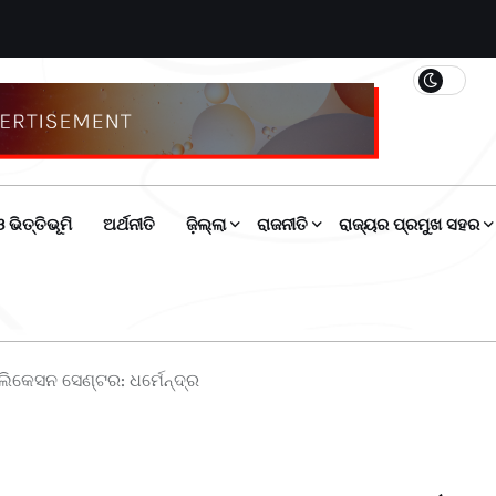
 ଭିତ୍ତିଭୂମି
ଅର୍ଥନୀତି
ଜ଼ିଲ୍ଲା
ରାଜନୀତି
ରାଜ୍ୟର ପ୍ରମୁଖ ସହର
କେସନ ସେଣ୍ଟର: ଧର୍ମେନ୍ଦ୍ର