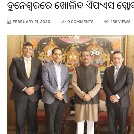
ଭୁବନେଶ୍ୱରରେ ଖୋଲିବ ଭିଏଫଏସ ଗ୍ଲୋବାଲ
FEBRUARY 21, 2026
0 COMMENTS
159 VIEWS