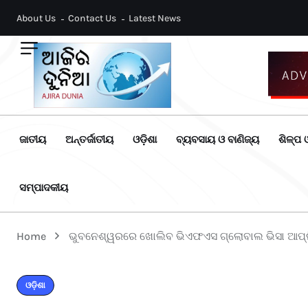
About Us
Contact Us
Latest News
ଜାତୀୟ
ଅନ୍ତର୍ଜାତୀୟ
ଓଡ଼ିଶା
ବ୍ୟବସାୟ ଓ ବାଣିଜ୍ୟ
ଶିଳ୍ପ ଓ
ସମ୍ପାଦକୀୟ
Home
ଭୁବନେଶ୍ୱରରେ ଖୋଲିବ ଭିଏଫଏସ ଗ୍ଲୋବାଲ ଭିସା ଆପ୍ଲି
ଓଡ଼ିଶା