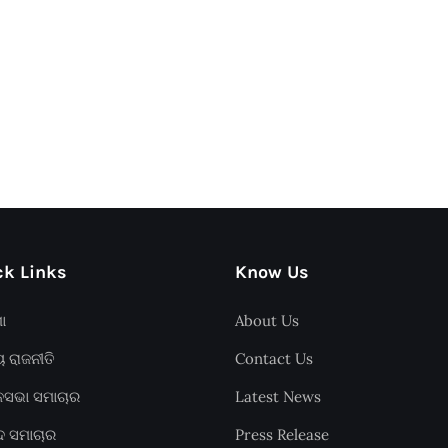
k Links
Know Us
ଶା
About Us
ୟ ରାଜନୀତି
Contact Us
ାନସଭା ସମାଚାର
Latest News
ଦ ସମାଚାର
Press Release