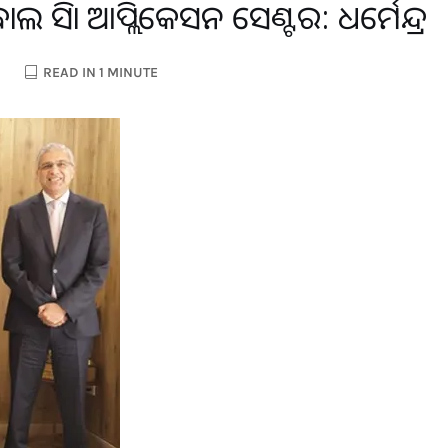
 ଭିସା ଆପ୍ଲିକେସନ ସେଣ୍ଟର: ଧର୍ମେନ୍ଦ୍ର
READ IN 1 MINUTE