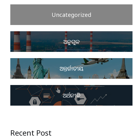
Uncategorized
ଅନୁଗୁଳ
ଅନ୍ତର୍ଜାତୀୟ
ଅର୍ଥନୀତି
Recent Post