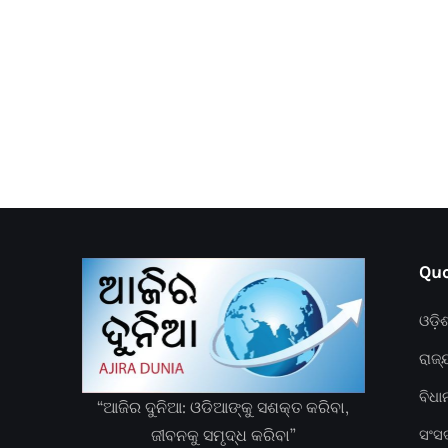
Quc
ଓଡ଼ି
ରାଜ୍
ବିଧ
“ଆଜିର ଦୁନିଆ: ଓଡିଆଙ୍କୁ ସଶକ୍ତ କରିବା,
ଜୀବନକୁ ସମୃଦ୍ଧ କରିବା”
ସଂସ