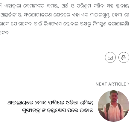
। ଏହାଦ୍ୱାରା ସେମାନଙ୍କର ସମୟ, ଅର୍ଥ ଓ ପରିଶ୍ରମ ବଞ୍ଚିବା ସହ ସ୍ଥାନୀୟ
ଶାର ଆନ୍ତର୍ଜାତୀୟ ସଂଯୋଗୀକରଣ କ୍ଷେତ୍ରରେ ଏହା ଏକ ମାଇଲଖୁଣ୍ଟ ହେବ। ଶ୍ରୀ
ିଥି ଭାବେ ଯୋଗଦେବା ପାଇଁ ଭିଏଫଏସ ଗ୍ଲୋବାଲ ପକ୍ଷରୁ ନିମନ୍ତ୍ରଣ କରାଯାଇଛି।
 ଦେବ।
NEXT ARTICLE
ଥାଇଲାଣ୍ଡରେ ୬ମାସ ଫସିଲେ ଓଡ଼ିଆ ଶ୍ରମିକ;
ମୁଖ୍ୟମନ୍ତ୍ରୀଙ୍କ ହସ୍ତକ୍ଷେପ ପରେ ଉଦ୍ଧାର