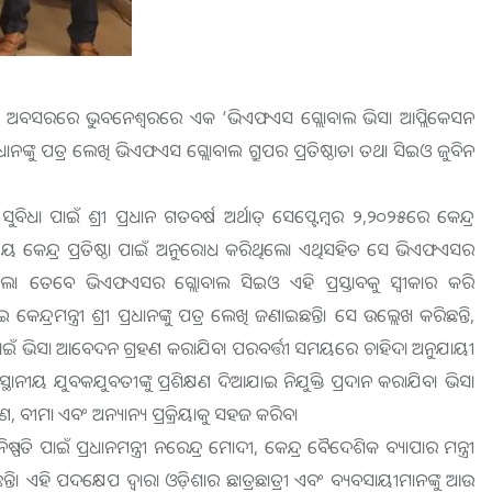
ା ଦିବସ’ ଅବସରରେ ଭୁବନେଶ୍ୱରରେ ଏକ ‘ଭିଏଫଏସ ଗ୍ଲୋବାଲ ଭିସା ଆପ୍ଲିକେସନ
ର ପ୍ରଧାନଙ୍କୁ ପତ୍ର ଲେଖି ଭିଏଫଏସ ଗ୍ଲୋବାଲ ଗ୍ରୁପର ପ୍ରତିଷ୍ଠାତା ତଥା ସିଇଓ ଜୁବିନ
ୁବିଧା ପାଇଁ ଶ୍ରୀ ପ୍ରଧାନ ଗତବର୍ଷ ଅର୍ଥାତ୍ ସେପ୍ଟେମ୍ବର ୨,୨୦୨୫ରେ କେନ୍ଦ୍ର
ାନୀୟ କେନ୍ଦ୍ର ପ୍ରତିଷ୍ଠା ପାଇଁ ଅନୁରୋଧ କରିଥିଲେ। ଏଥିସହିତ ସେ ଭିଏଫଏସର
ିଲେ। ତେବେ ଭିଏଫଏସର ଗ୍ଲୋବାଲ ସିଇଓ ଏହି ପ୍ରସ୍ତାବକୁ ସ୍ୱୀକାର କରି
୍ରମନ୍ତ୍ରୀ ଶ୍ରୀ ପ୍ରଧାନଙ୍କୁ ପତ୍ର ଲେଖି ଜଣାଇଛନ୍ତି। ସେ ଉଲ୍ଲେଖ କରିଛନ୍ତି,
ପାଇଁ ଭିସା ଆବେଦନ ଗ୍ରହଣ କରାଯିବ। ପରବର୍ତ୍ତୀ ସମୟରେ ଚାହିଦା ଅନୁଯାୟୀ
୍ଥାନୀୟ ଯୁବକଯୁବତୀଙ୍କୁ ପ୍ରଶିକ୍ଷଣ ଦିଆଯାଇ ନିଯୁକ୍ତି ପ୍ରଦାନ କରାଯିବ। ଭିସା
ଣ, ବୀମା ଏବଂ ଅନ୍ୟାନ୍ୟ ପ୍ରକ୍ରିୟାକୁ ସହଜ କରିବ।
 ନିଷ୍ପତି ପାଇଁ ପ୍ରଧାନମନ୍ତ୍ରୀ ନରେନ୍ଦ୍ର ମୋଦୀ, କେନ୍ଦ୍ର ବୈଦେଶିକ ବ୍ୟାପାର ମନ୍ତ୍ରୀ
। ଏହି ପଦକ୍ଷେପ ଦ୍ୱାରା ଓଡ଼ିଶାର ଛାତ୍ରଛାତ୍ରୀ ଏବଂ ବ୍ୟବସାୟୀମାନଙ୍କୁ ଆଉ