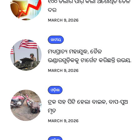
୧୦୦ ଡଲାର ପାର୍ କଲା ଅଶୋଧିତ ତୈଳ
ଦର
MARCH 9, 2026
ଜାତୀୟ
ମଧ୍ୟପ୍ରାଚ୍ୟ ମହାଯୁଦ୍ଧ, ତୈଳ
ଭଣ୍ଡାରଗୁଡ଼ିକକୁ ଟାର୍ଗେଟ କରିଛନ୍ତି ଉଭୟ.
MARCH 9, 2026
ଓଡ଼ିଶା
ଟ୍ରକ ସହ ପିଟି ହେଲା ବାଇକ, ବାପ-ପୁଅ
ମୃତ
MARCH 9, 2026