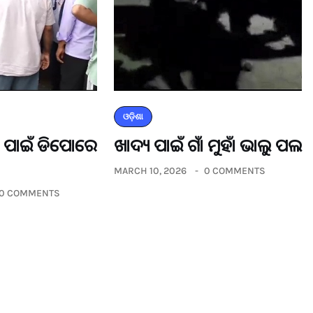
ଓଡ଼ିଶା
ଡର ପାଇଁ ଡିପୋରେ
ଖାଦ୍ୟ ପାଇଁ ଗାଁ ମୁହାଁ ଭାଲୁ ପଲ
MARCH 10, 2026
0 COMMENTS
0 COMMENTS