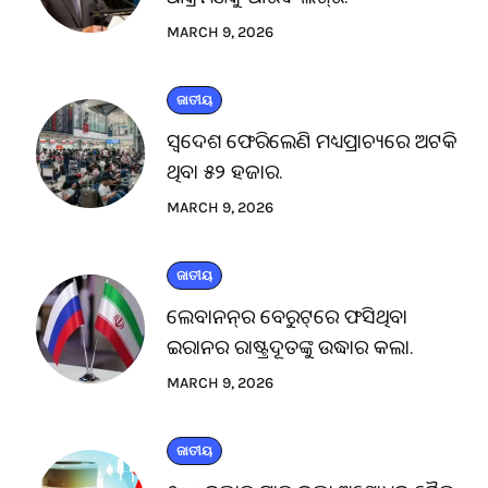
MARCH 9, 2026
ଜାତୀୟ
ସ୍ବଦେଶ ଫେରିଲେଣି ମଧ୍ୟପ୍ରାଚ୍ୟରେ ଅଟକି
ଥିବା ୫୨ ହଜାର.
MARCH 9, 2026
ଜାତୀୟ
ଲେବାନନ୍‌ର ବେରୁଟ୍‌ରେ ଫସିଥିବା
ଇରାନର ରାଷ୍ଟ୍ରଦୂତଙ୍କୁ ଉଦ୍ଧାର କଲା.
MARCH 9, 2026
ଜାତୀୟ