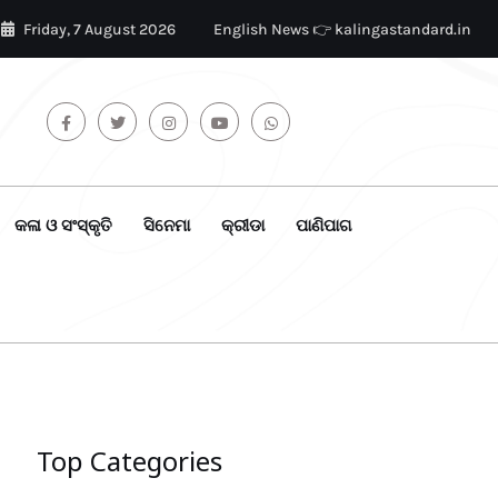
Friday, 7 August 2026
English News 👉 kalingastandard.in
କଳା ଓ ସଂସ୍କୃତି
ସିନେମା
କ୍ରୀଡା
ପାଣିପାଗ
Top Categories