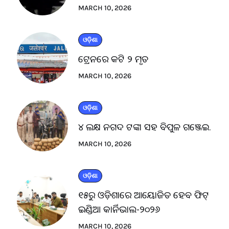
MARCH 10, 2026
ଓଡ଼ିଶା
ଟ୍ରେନରେ କଟି ୨ ମୃତ
MARCH 10, 2026
ଓଡ଼ିଶା
୪ ଲକ୍ଷ ନଗଦ ଟଙ୍କା ସହ ବିପୁଳ ଗଞ୍ଜେଇ.
MARCH 10, 2026
ଓଡ଼ିଶା
୧୫ରୁ ଓଡ଼ିଶାରେ ଆୟୋଜିତ ହେବ ଫିଟ୍
ଇଣ୍ଡିଆ କାର୍ନିଭାଲ-୨୦୨୬
MARCH 10, 2026