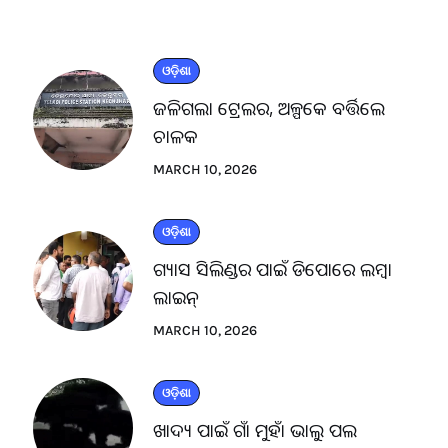
ଓଡ଼ିଶା
ଜଳିଗଲା ଟ୍ରେଲର, ଅଳ୍ପକେ ବର୍ତ୍ତିଲେ
ଚାଳକ
MARCH 10, 2026
ଓଡ଼ିଶା
ଗ୍ୟାସ ସିଲିଣ୍ଡର ପାଇଁ ଡିପୋରେ ଲମ୍ବା
ଲାଇନ୍
MARCH 10, 2026
ଓଡ଼ିଶା
ଖାଦ୍ୟ ପାଇଁ ଗାଁ ମୁହାଁ ଭାଲୁ ପଲ