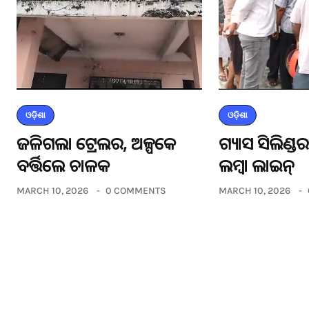
ଓଡ଼ିଶା
ଓଡ଼ିଶା
ଜଳିଗଲା ଟ୍ରେଲର, ଅଳ୍ପକେ
ଗ୍ୟାସ ସିଲିଣ୍
ବର୍ତ୍ତିଲେ ଚାଳକ
ଲମ୍ବା ଲାଇନ୍
MARCH 10, 2026
0 COMMENTS
MARCH 10, 2026