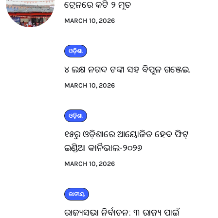
ଟ୍ରେନରେ କଟି ୨ ମୃତ
MARCH 10, 2026
ଓଡ଼ିଶା
୪ ଲକ୍ଷ ନଗଦ ଟଙ୍କା ସହ ବିପୁଳ ଗଞ୍ଜେଇ.
MARCH 10, 2026
ଓଡ଼ିଶା
୧୫ରୁ ଓଡ଼ିଶାରେ ଆୟୋଜିତ ହେବ ଫିଟ୍
ଇଣ୍ଡିଆ କାର୍ନିଭାଲ-୨୦୨୬
MARCH 10, 2026
ଜାତୀୟ
ରାଜ୍ୟସଭା ନିର୍ବାଚନ: ୩ ରାଜ୍ୟ ପାଇଁ