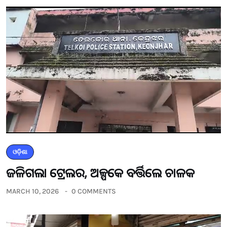
ଓଡ଼ିଶା
ଜଳିଗଲା ଟ୍ରେଲର, ଅଳ୍ପକେ ବର୍ତ୍ତିଲେ ଚାଳକ
MARCH 10, 2026
0 COMMENTS