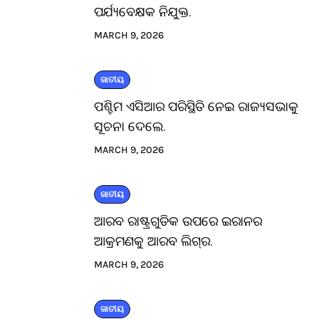
ପର୍ଯ୍ୟବେକ୍ଷକ ନିଯୁକ୍ତ.
MARCH 9, 2026
ଜାତୀୟ
ପଶ୍ଚିମ ଏସିଆର ପରିସ୍ଥିତି ନେଇ ରାଜ୍ୟସଭାକୁ
ସୂଚନା ଦେଲେ.
MARCH 9, 2026
ଜାତୀୟ
ଆରବ ରାଷ୍ଟ୍ରଗୁଡିକ ଉପରେ ଇରାନର
ଆକ୍ରମଣକୁ ଆରବ ଲିଗ୍‌ର.
MARCH 9, 2026
ଜାତୀୟ