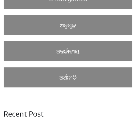
ଅନୁଗୁଳ
ଅନ୍ତର୍ଜାତୀୟ
ଅର୍ଥନୀତି
Recent Post