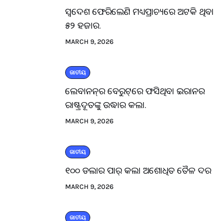
ସ୍ବଦେଶ ଫେରିଲେଣି ମଧ୍ୟପ୍ରାଚ୍ୟରେ ଅଟକି ଥିବା
୫୨ ହଜାର.
MARCH 9, 2026
ଜାତୀୟ
ଲେବାନନ୍‌ର ବେରୁଟ୍‌ରେ ଫସିଥିବା ଇରାନର
ରାଷ୍ଟ୍ରଦୂତଙ୍କୁ ଉଦ୍ଧାର କଲା.
MARCH 9, 2026
ଜାତୀୟ
୧୦୦ ଡଲାର ପାର୍ କଲା ଅଶୋଧିତ ତୈଳ ଦର
MARCH 9, 2026
ଜାତୀୟ