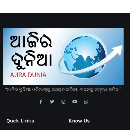
“ଆଜିର ଦୁନିଆ: ଓଡିଆଙ୍କୁ ସଶକ୍ତ କରିବା, ଜୀବନକୁ ସମୃଦ୍ଧ କରିବା”
Quck Links
Know Us