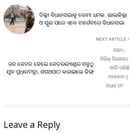
ଦିଲ୍ଲୀ ବିଧାନସଭାକୁ ବୋମା ଧମକ: ଲାଲକିଲ୍ଲା
ଓ ସ୍କୁଲ ପରେ ଏବେ ଟାର୍ଗେଟରେ ବିଧାନସଭା
NEXT ARTICLE
ରବ ଜେଟନ ହେଲେ ନେଦରଲ୍ୟାଣ୍ଡର ସବୁଠୁ
ଯୁବ ପ୍ରଧାନମନ୍ତ୍ରୀ, ଶପଥପାଠ କରାଇଲେ କିଙ୍ଗ୍
Leave a Reply