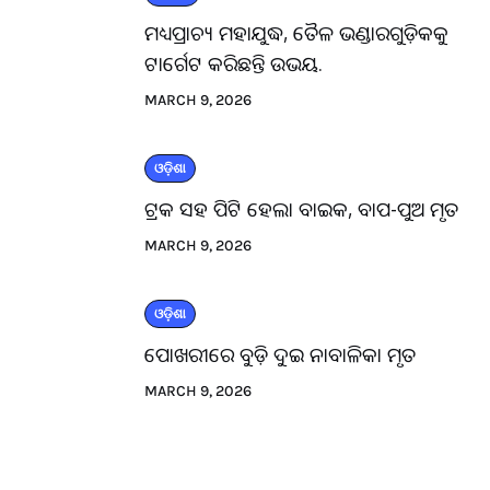
ମଧ୍ୟପ୍ରାଚ୍ୟ ମହାଯୁଦ୍ଧ, ତୈଳ ଭଣ୍ଡାରଗୁଡ଼ିକକୁ
ଟାର୍ଗେଟ କରିଛନ୍ତି ଉଭୟ.
MARCH 9, 2026
ଓଡ଼ିଶା
ଟ୍ରକ ସହ ପିଟି ହେଲା ବାଇକ, ବାପ-ପୁଅ ମୃତ
MARCH 9, 2026
ଓଡ଼ିଶା
ପୋଖରୀରେ ବୁଡ଼ି ଦୁଇ ନାବାଳିକା ମୃତ
MARCH 9, 2026