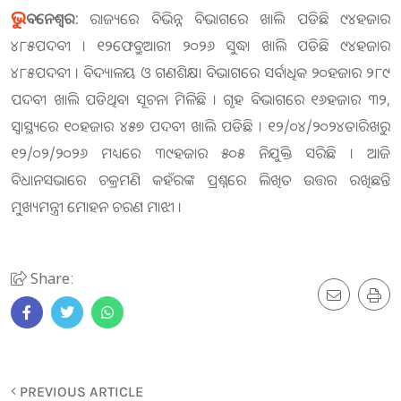
ଭୁ
ବନେଶ୍ବର:
ରାଜ୍ୟରେ ବିଭିନ୍ନ ବିଭାଗରେ ଖାଲି ପଡିଛି ୯୪ହଜାର
୪୮୫ପଦବୀ । ୧୨ଫେବ୍ରୁଆରୀ ୨୦୨୬ ସୁଦ୍ଧା ଖାଲି ପଡିଛି ୯୪ହଜାର
୪୮୫ପଦବୀ । ବିଦ୍ୟାଳୟ ଓ ଗଣଶିକ୍ଷା ବିଭାଗରେ ସର୍ବାଧିକ ୨୦ହଜାର ୨୮୯
ପଦବୀ ଖାଲି ପଡିଥିବା ସୂଚନା ମିଳିଛି । ଗୃହ ବିଭାଗରେ ୧୬ହଜାର ୩୨,
ସ୍ୱାସ୍ଥ୍ୟରେ ୧୦ହଜାର ୪୫୭ ପଦବୀ ଖାଲି ପଡିଛି । ୧୨/୦୪/୨୦୨୪ତାରିଖରୁ
୧୨/୦୨/୨୦୨୬ ମଧ୍ୟରେ ୩୯ହଜାର ୫୦୫ ନିଯୁକ୍ତି ସରିଛି । ଆଜି
ବିଧାନସଭାରେ ଚକ୍ରମଣି କହଁରଙ୍କ ପ୍ରଶ୍ନରେ ଲିଖିତ ଉତ୍ତର ରଖିଛନ୍ତି
ମୁ୍‌ଖ୍ୟମନ୍ତ୍ରୀ ମୋହନ ଚରଣ ମାଝୀ ।
Share:
PREVIOUS ARTICLE