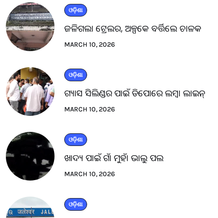
ଓଡ଼ିଶା
ଜଳିଗଲା ଟ୍ରେଲର, ଅଳ୍ପକେ ବର୍ତ୍ତିଲେ ଚାଳକ
MARCH 10, 2026
ଓଡ଼ିଶା
ଗ୍ୟାସ ସିଲିଣ୍ଡର ପାଇଁ ଡିପୋରେ ଲମ୍ବା ଲାଇନ୍
MARCH 10, 2026
ଓଡ଼ିଶା
ଖାଦ୍ୟ ପାଇଁ ଗାଁ ମୁହାଁ ଭାଲୁ ପଲ
MARCH 10, 2026
ଓଡ଼ିଶା