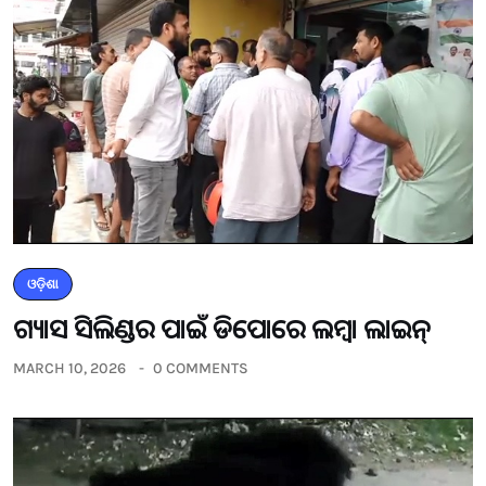
ଓଡ଼ିଶା
ଗ୍ୟାସ ସିଲିଣ୍ଡର ପାଇଁ ଡିପୋରେ ଲମ୍ବା ଲାଇନ୍
MARCH 10, 2026
0 COMMENTS