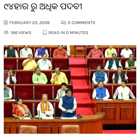
୯୪ହଜାର ରୁ ଅଧିକ ପଦବୀ
FEBRUARY 23, 2026
0 COMMENTS
186 VIEWS
READ IN 0 MINUTES