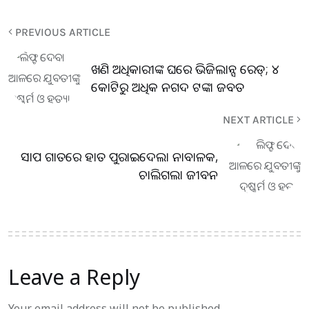
PREVIOUS ARTICLE
ଖଣି ଅଧିକାରୀଙ୍କ ଘରେ ଭିଜିଲାନ୍ସ ରେଡ୍; ୪
କୋଟିରୁ ଅଧିକ ନଗଦ ଟଙ୍କା ଜବତ
NEXT ARTICLE
ସାପ ଗାତରେ ହାତ ପୁରାଇଦେଲା ନାବାଳକ,
ଚାଲିଗଲା ଜୀବନ
Leave a Reply
Your email address will not be published.