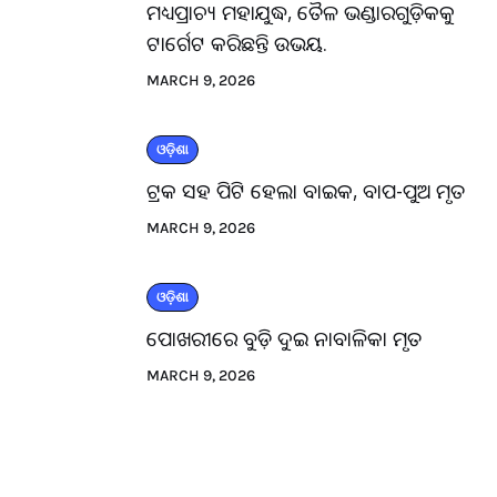
ମଧ୍ୟପ୍ରାଚ୍ୟ ମହାଯୁଦ୍ଧ, ତୈଳ ଭଣ୍ଡାରଗୁଡ଼ିକକୁ
ଟାର୍ଗେଟ କରିଛନ୍ତି ଉଭୟ.
MARCH 9, 2026
ଓଡ଼ିଶା
ଟ୍ରକ ସହ ପିଟି ହେଲା ବାଇକ, ବାପ-ପୁଅ ମୃତ
MARCH 9, 2026
ଓଡ଼ିଶା
ପୋଖରୀରେ ବୁଡ଼ି ଦୁଇ ନାବାଳିକା ମୃତ
MARCH 9, 2026