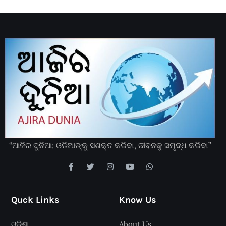
“ଆଜିର ଦୁନିଆ: ଓଡିଆଙ୍କୁ ସଶକ୍ତ କରିବା, ଜୀବନକୁ ସମୃଦ୍ଧ କରିବା”
Quck Links
Know Us
ଓଡ଼ିଶା
About Us