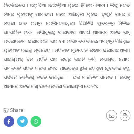
ତିର୍ତ୍ତୋଲରେ । ଭଡ଼ାଟିଆ ଅଣଓଡ଼ିଆ ଯୁବକ ହିଁ ହତ୍ୟାକାରୀ । ଲିଫ୍ଟ ଦେବା
ନାଁରେ ଯୁବତୀଙ୍କୁ ପାରାଦୀପ ନେଇ ଆସିଥିଲା ଯୁବକ। ଦୁଷ୍କର୍ମ ପରେ ୪
ମହଳା ଛାତ ଉପରୁ ଠେଲିଦେଇଥିଲା। ସିସିଟିଭି ଫୁଟେଜରୁ ମିଳିଲା
ସାଂଘାତିକ ତଥ୍ୟ। ଅଭିଯୁକ୍ତକୁ ପାରାଦୀପ ଆଦର୍ଶ ଥାନାରେ ଅଟକ ରଖି
ପଚରାଉଚରା କରାଯାଉଛି। ଗତ ୨୩ ତାରିଖରେ ତାରେଣୀଗଡ଼ାରୁ ମିଳିଥିଲା
ଯୁବତୀଙ୍କ ଉଲଗ୍ନ ମୃତଦେହ । ମହିଳାଙ୍କ ମୃତଦେହ ଉଦ୍ଧାର କରାଯାଇଥିଲା ।
ସାଇଣ୍ଟିଫିକ୍ ଟିମ ପହଁଚି ଛାତ ଉପରୁ ଖଇନି ଜରି, ମଶାଧୂପ, ପୋଡା
ସିଗାରେଟ ସହିତ ଘରର ଗ୍ୟାସ ପାଇପରେ ଝୁଲି ରହିଥିବା ଯୁବତୀଙ୍କ ବସ୍ତ୍ର,
ସିସିଟିଭି ହାର୍ଡଡିସ୍କ ଜବତ କରିଥିଲା । । ଘର ମାଲିକଙ୍କ ସମେତ ୮ ଜଣଙ୍କୁ
ଥାନାରେ ଅଟକ ରଖି ପଚରାଉଚରା ଚଳାଇଥିଲା ପୋଲିସ ।
Share: