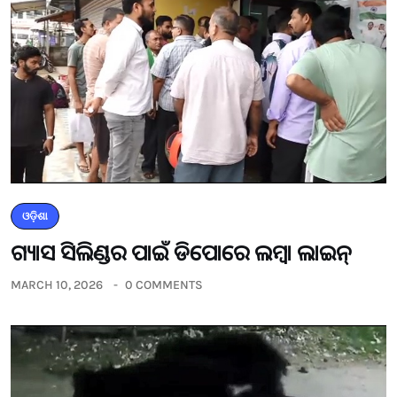
ଓଡ଼ିଶା
ଗ୍ୟାସ ସିଲିଣ୍ଡର ପାଇଁ ଡିପୋରେ ଲମ୍ବା ଲାଇନ୍
MARCH 10, 2026
0 COMMENTS