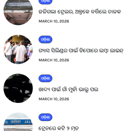
ଓଡ଼ିଶା
ଜଳିଗଲା ଟ୍ରେଲର, ଅଳ୍ପକେ ବର୍ତ୍ତିଲେ ଚାଳକ
MARCH 10, 2026
ଓଡ଼ିଶା
ଗ୍ୟାସ ସିଲିଣ୍ଡର ପାଇଁ ଡିପୋରେ ଲମ୍ବା ଲାଇନ୍
MARCH 10, 2026
ଓଡ଼ିଶା
ଖାଦ୍ୟ ପାଇଁ ଗାଁ ମୁହାଁ ଭାଲୁ ପଲ
MARCH 10, 2026
ଓଡ଼ିଶା
ଟ୍ରେନରେ କଟି ୨ ମୃତ