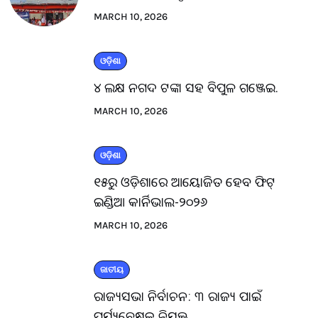
MARCH 10, 2026
ଓଡ଼ିଶା
୪ ଲକ୍ଷ ନଗଦ ଟଙ୍କା ସହ ବିପୁଳ ଗଞ୍ଜେଇ.
MARCH 10, 2026
ଓଡ଼ିଶା
୧୫ରୁ ଓଡ଼ିଶାରେ ଆୟୋଜିତ ହେବ ଫିଟ୍
ଇଣ୍ଡିଆ କାର୍ନିଭାଲ-୨୦୨୬
MARCH 10, 2026
ଜାତୀୟ
ରାଜ୍ୟସଭା ନିର୍ବାଚନ: ୩ ରାଜ୍ୟ ପାଇଁ
ପର୍ଯ୍ୟବେକ୍ଷକ ନିଯୁକ୍ତ.