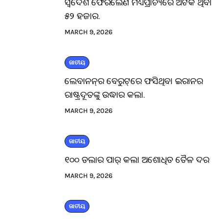
ସ୍ବଦେଶ ଫେରିଲେଣି ମଧ୍ୟପ୍ରାଚ୍ୟରେ ଅଟକି ଥିବା
୫୨ ହଜାର.
MARCH 9, 2026
ଜାତୀୟ
ଲେବାନନ୍‌ର ବେରୁଟ୍‌ରେ ଫସିଥିବା ଇରାନର
ରାଷ୍ଟ୍ରଦୂତଙ୍କୁ ଉଦ୍ଧାର କଲା.
MARCH 9, 2026
ଜାତୀୟ
୧୦୦ ଡଲାର ପାର୍ କଲା ଅଶୋଧିତ ତୈଳ ଦର
MARCH 9, 2026
ଜାତୀୟ