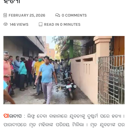
ହତ୍ୟା
FEBRUARY 25, 2026
0 COMMENTS
146 VIEWS
READ IN 0 MINUTES
ପା
ରାଦୀପ :
ଲିଫ୍ଟ ଦେବା ବାହାନାରେ ଯୁବତୀଙ୍କୁ ଦୁଷ୍କର୍ମ ପରେ ହତ୍ୟା ।
ପାରାଦୀପରେ ମୃତ ମହିଳାଙ୍କ ପରିଚୟ ମିଳିଲା । ମୃତ ଯୁବତୀଙ୍କ ଘର