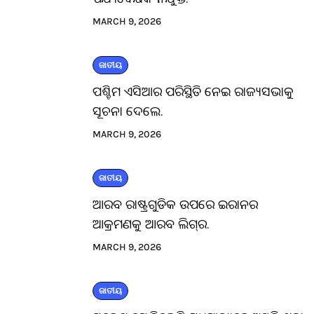
MARCH 9, 2026
ଜାତୀୟ
ପଶ୍ଚିମ ଏସିଆର ପରିସ୍ଥିତି ନେଇ ରାଜ୍ୟସଭାକୁ
ସୂଚନା ଦେଲେ.
MARCH 9, 2026
ଜାତୀୟ
ଆରବ ରାଷ୍ଟ୍ରଗୁଡିକ ଉପରେ ଇରାନର
ଆକ୍ରମଣକୁ ଆରବ ଲିଗ୍‌ର.
MARCH 9, 2026
ଜାତୀୟ