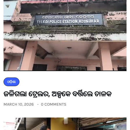
ଓଡ଼ିଶା
ଜଳିଗଲା ଟ୍ରେଲର, ଅଳ୍ପକେ ବର୍ତ୍ତିଲେ ଚାଳକ
MARCH 10, 2026
0 COMMENTS