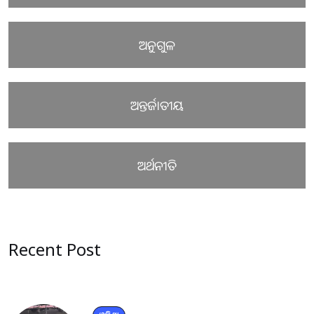
ଅନୁଗୁଳ
ଅନ୍ତର୍ଜାତୀୟ
ଅର୍ଥନୀତି
Recent Post