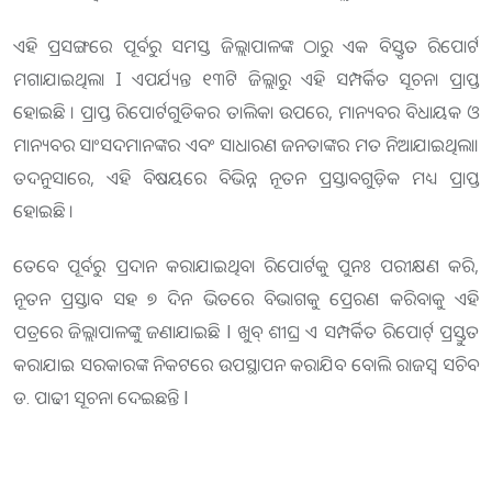
ଏହି ପ୍ରସଙ୍ଗରେ ପୂର୍ବରୁ ସମସ୍ତ ଜିଲ୍ଲାପାଳଙ୍କ ଠାରୁ ଏକ ବିସ୍ତୃତ ରିପୋର୍ଟ
ମଗାଯାଇଥିଲା I ଏପର୍ଯ୍ୟନ୍ତ ୧୩ଟି ଜିଲ୍ଲାରୁ ଏହି ସମ୍ପର୍କିତ ସୂଚନା ପ୍ରାପ୍ତ
ହୋଇଛି । ପ୍ରାପ୍ତ ରିପୋର୍ଟଗୁଡିକର ତାଲିକା ଉପରେ, ମାନ୍ୟବର ବିଧାୟକ ଓ
ମାନ୍ୟବର ସାଂସଦମାନଙ୍କର ଏବଂ ସାଧାରଣ ଜନତାଙ୍କର ମତ ନିଆଯାଇଥିଲା।
ତଦନୁସାରେ, ଏହି ବିଷୟରେ ବିଭିନ୍ନ ନୂତନ ପ୍ରସ୍ତାବଗୁଡ଼ିକ ମଧ୍ୟ ପ୍ରାପ୍ତ
ହୋଇଛି ।
ତେବେ ପୂର୍ବରୁ ପ୍ରଦାନ କରାଯାଇଥିବା ରିପୋର୍ଟକୁ ପୁନଃ ପରୀକ୍ଷଣ କରି,
ନୂତନ ପ୍ରସ୍ତାବ ସହ ୭ ଦିନ ଭିତରେ ବିଭାଗକୁ ପ୍ରେରଣ କରିବାକୁ ଏହି
ପତ୍ରରେ ଜିଲ୍ଲାପାଳଙ୍କୁ ଜଣାଯାଇଛି l ଖୁବ୍ ଶୀଘ୍ର ଏ ସମ୍ପର୍କିତ ରିପୋର୍ଟ୍ ପ୍ରସ୍ତୁତ
କରାଯାଇ ସରକାରଙ୍କ ନିକଟରେ ଉପସ୍ଥାପନ କରାଯିବ ବୋଲି ରାଜସ୍ୱ ସଚିବ
ଡ. ପାଢୀ ସୂଚନା ଦେଇଛନ୍ତି l