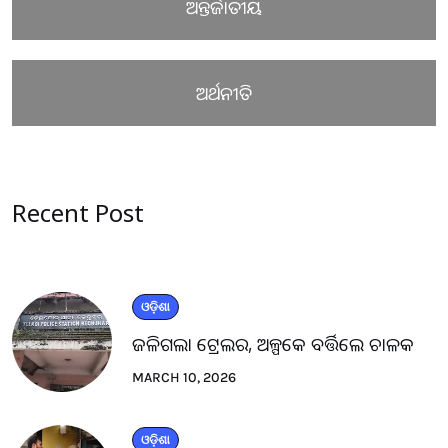
ଅନ୍ତର୍ଜାତୀୟ
ଅର୍ଥନୀତି
Recent Post
ଓଡ଼ିଶା
ଜଳିଗଲା ଟ୍ରେଲର, ଅଳ୍ପକେ ବର୍ତ୍ତିଲେ ଚାଳକ
MARCH 10, 2026
ଓଡ଼ିଶା