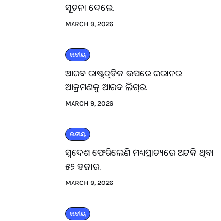
ସୂଚନା ଦେଲେ.
MARCH 9, 2026
ଜାତୀୟ
ଆରବ ରାଷ୍ଟ୍ରଗୁଡିକ ଉପରେ ଇରାନର
ଆକ୍ରମଣକୁ ଆରବ ଲିଗ୍‌ର.
MARCH 9, 2026
ଜାତୀୟ
ସ୍ବଦେଶ ଫେରିଲେଣି ମଧ୍ୟପ୍ରାଚ୍ୟରେ ଅଟକି ଥିବା
୫୨ ହଜାର.
MARCH 9, 2026
ଜାତୀୟ