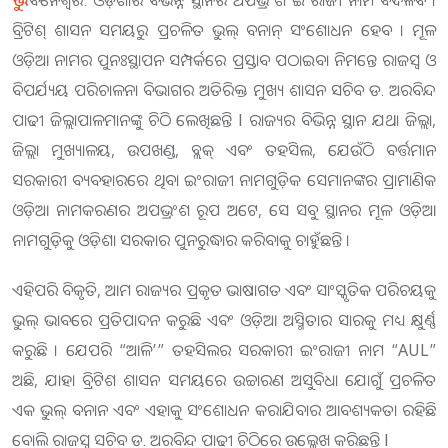
ବନେଶ୍ବର: ଓଡ଼ିଶାର ବିଭିନ୍ନ ସ୍ଥାନର ଅପଭ୍ରଂଶ ଇଂରାଜୀ ନାମ ବଦଳିବ ।
ବ୍ରିଟିଶ୍ ଶାସନ ସମୟରୁ ପ୍ରଚଳିତ ଭୁଲ୍ ବନାନ୍ ସଂଶୋଧନ ହେବ । ମୂଳ
ଓଡ଼ିଆ ନାମର ପୁନଃସ୍ଥାପନ ସମ୍ପର୍କରେ ପ୍ରସ୍ତାବ ପଠାଇବା ନିମନ୍ତେ ରାଜସ୍ୱ ଓ
ବିପର୍ଯ୍ୟୟ ପରିଚାଳନା ବିଭାଗର ଅତିରିକ୍ତ ମୁଖ୍ୟ ଶାସନ ସଚିବ ଡ. ଅରବିନ୍ଦ
ପାଢୀ ଜିଲ୍ଲାପାଳମାନଙ୍କୁ ଚିଠି ଲେଖିଛନ୍ତି l ରାଜ୍ୟର ବିଭିନ୍ନ ସ୍ଥାନ ଯଥା ଜିଲ୍ଲା,
ଜିଲ୍ଲା ମୁଖ୍ୟାଳୟ, ଉପଖଣ୍ଡ, ବ୍ଲକ୍ ଏବଂ ତହସିଲ, ଯେଉଁଠି ବର୍ତ୍ତମାନ
ସରକାରୀ ବ୍ୟବହାରରେ ଥିବା ଇଂରାଜୀ ନାମଗୁଡ଼ିକ ସେମାନଙ୍କର ପ୍ରାମାଣିକ
ଓଡ଼ିଆ ନାମକରଣର ଅପଭ୍ରଂଶ ରୂପ ଅଟେ, ସେ ସବୁ ସ୍ଥାନର ମୂଳ ଓଡ଼ିଆ
ନାମଗୁଡ଼ିକୁ ଓଡ଼ିଶା ସରକାର ପୁନରୁଦ୍ଧାର କରିବାକୁ ଚାହୁଁଛନ୍ତି ।
ଏହିପରି ବିକୃତି, ଆମ ରାଜ୍ୟର ପ୍ରକୃତ ଭାଷାଗତ ଏବଂ ସାଂସ୍କୃତିକ ପରିଚୟକୁ
ଭୁଲ୍ ଭାବରେ ପ୍ରତିପାଦନ କରୁଛି ଏବଂ ଓଡ଼ିଆ ଅସ୍ମିତାର ସାରକୁ ମଧ୍ୟ କ୍ଷୁର୍ଣ୍ଣ
କରୁଛି । ଯେପରି “ଆଳି’” ତହସିଲର ସରକାରୀ ଇଂରାଜୀ ନାମ “AUL”
ଅଛି, ଯାହା ବ୍ରିଟିଶ ଶାସନ ସମୟରେ ଉଚ୍ଚାରଣ ଅସୁବିଧା ଯୋଗୁଁ ପ୍ରଚଳିତ
ଏକ ଭୁଲ୍ ବନାନ ଏବଂ ଏହାକୁ ସଂଶୋଧନ କରାଯିବାର ଆବଶ୍ୟକ‌ତା ରହିଛି
ବୋଲି ରାଜସ୍ୱ ସଚିବ ଡ. ଅରବିନ୍ଦ ପାଢୀ ଚିଠିରେ ଉଲ୍ଲେଖ କରିଛନ୍ତି l