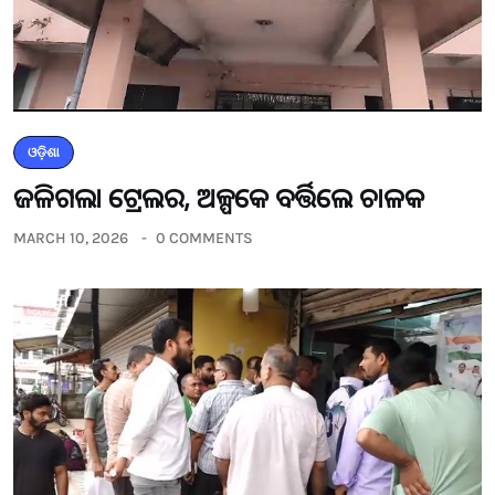
ଓଡ଼ିଶା
ଜଳିଗଲା ଟ୍ରେଲର, ଅଳ୍ପକେ ବର୍ତ୍ତିଲେ ଚାଳକ
MARCH 10, 2026
0 COMMENTS