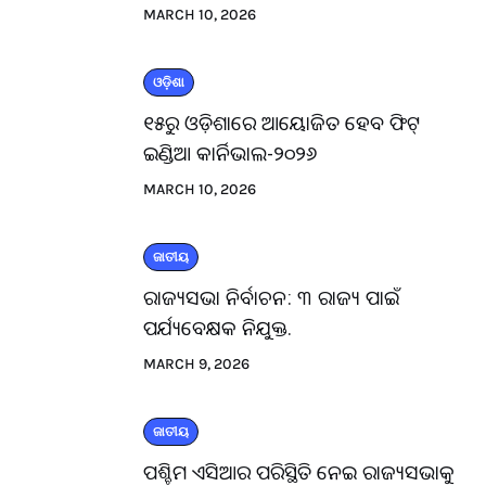
MARCH 10, 2026
ଓଡ଼ିଶା
୧୫ରୁ ଓଡ଼ିଶାରେ ଆୟୋଜିତ ହେବ ଫିଟ୍
ଇଣ୍ଡିଆ କାର୍ନିଭାଲ-୨୦୨୬
MARCH 10, 2026
ଜାତୀୟ
ରାଜ୍ୟସଭା ନିର୍ବାଚନ: ୩ ରାଜ୍ୟ ପାଇଁ
ପର୍ଯ୍ୟବେକ୍ଷକ ନିଯୁକ୍ତ.
MARCH 9, 2026
ଜାତୀୟ
ପଶ୍ଚିମ ଏସିଆର ପରିସ୍ଥିତି ନେଇ ରାଜ୍ୟସଭାକୁ