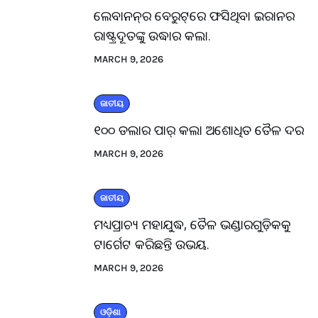
ଲେବାନନ୍‌ର ବେରୁଟ୍‌ରେ ଫସିଥିବା ଇରାନର
ରାଷ୍ଟ୍ରଦୂତଙ୍କୁ ଉଦ୍ଧାର କଲା.
MARCH 9, 2026
ଜାତୀୟ
୧୦୦ ଡଲାର ପାର୍ କଲା ଅଶୋଧିତ ତୈଳ ଦର
MARCH 9, 2026
ଜାତୀୟ
ମଧ୍ୟପ୍ରାଚ୍ୟ ମହାଯୁଦ୍ଧ, ତୈଳ ଭଣ୍ଡାରଗୁଡ଼ିକକୁ
ଟାର୍ଗେଟ କରିଛନ୍ତି ଉଭୟ.
MARCH 9, 2026
ଓଡ଼ିଶା