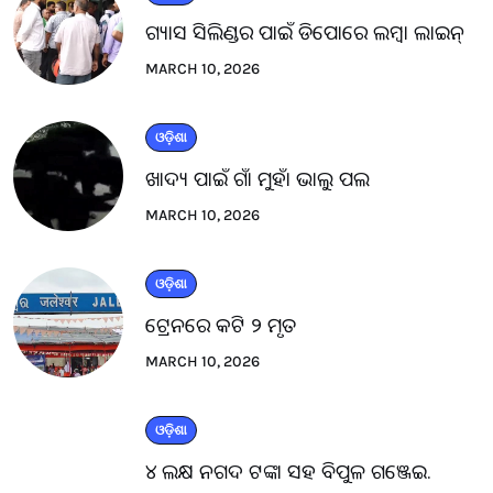
ଗ୍ୟାସ ସିଲିଣ୍ଡର ପାଇଁ ଡିପୋରେ ଲମ୍ବା ଲାଇନ୍
MARCH 10, 2026
ଓଡ଼ିଶା
ଖାଦ୍ୟ ପାଇଁ ଗାଁ ମୁହାଁ ଭାଲୁ ପଲ
MARCH 10, 2026
ଓଡ଼ିଶା
ଟ୍ରେନରେ କଟି ୨ ମୃତ
MARCH 10, 2026
ଓଡ଼ିଶା
୪ ଲକ୍ଷ ନଗଦ ଟଙ୍କା ସହ ବିପୁଳ ଗଞ୍ଜେଇ.