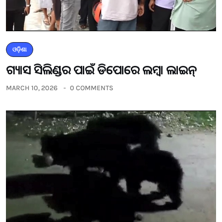
ଓଡ଼ିଶା
ଗ୍ୟାସ ସିଲିଣ୍ଡର ପାଇଁ ଡିପୋରେ ଲମ୍ବା ଲାଇନ୍
MARCH 10, 2026
0 COMMENTS