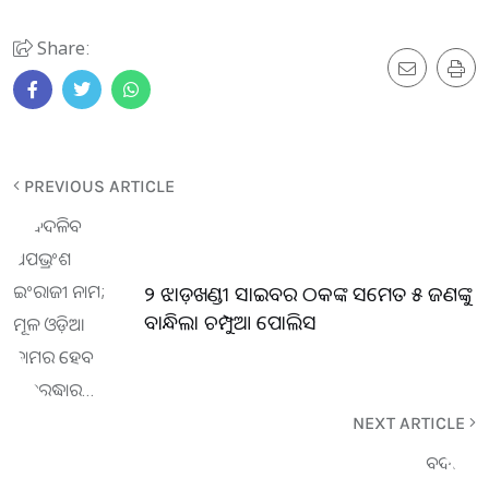
Share:
PREVIOUS ARTICLE
୨ ଝାଡ଼ଖଣ୍ଡୀ ସାଇବର ଠକଙ୍କ ସମେତ ୫ ଜଣଙ୍କୁ
ବାନ୍ଧିଲା ଚମ୍ପୁଆ ପୋଲିସ
NEXT ARTICLE