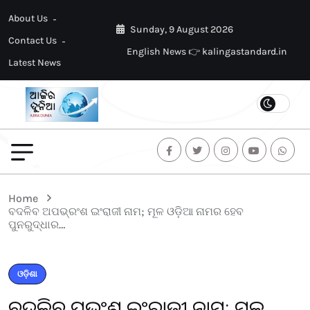
About Us
Sunday, 9 August 2026
Contact Us
English News 👉 kalingastandard.in
Latest News
Home
ବଦଳିବ ଅପଭ୍ରଂଶ ଇଂରାଜୀ ନାମ; ମୂଳ ଓଡ଼ିଆ ନାମର ହେବ
ପୁନରୁଦ୍ଧାର…
ଓଡ଼ିଶା
ବଦଳିବ ଅପଭ୍ରଂଶ ଇଂରାଜୀ ନାମ; ମୂଳ