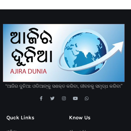
“ଆଜିର ଦୁନିଆ: ଓଡିଆଙ୍କୁ ସଶକ୍ତ କରିବା, ଜୀବନକୁ ସମୃଦ୍ଧ କରିବା”
Quck Links
Know Us