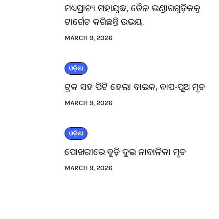
ମଧ୍ୟପ୍ରାଚ୍ୟ ମହାଯୁଦ୍ଧ, ତୈଳ ଭଣ୍ଡାରଗୁଡ଼ିକକୁ
ଟାର୍ଗେଟ କରିଛନ୍ତି ଉଭୟ.
MARCH 9, 2026
ଓଡ଼ିଶା
ଟ୍ରକ ସହ ପିଟି ହେଲା ବାଇକ, ବାପ-ପୁଅ ମୃତ
MARCH 9, 2026
ଓଡ଼ିଶା
ପୋଖରୀରେ ବୁଡ଼ି ଦୁଇ ନାବାଳିକା ମୃତ
MARCH 9, 2026