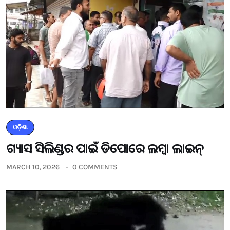
ଓଡ଼ିଶା
ଗ୍ୟାସ ସିଲିଣ୍ଡର ପାଇଁ ଡିପୋରେ ଲମ୍ବା ଲାଇନ୍
MARCH 10, 2026
0 COMMENTS