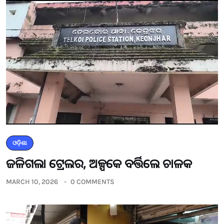
ଓଡ଼ିଶା
ଜଳିଗଲା ଟ୍ରେଲର, ଅଳ୍ପକେ ବର୍ତ୍ତିଲେ ଚାଳକ
MARCH 10, 2026
0 COMMENTS