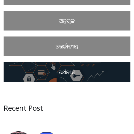
ଅନୁଗୁଳ
ଅନ୍ତର୍ଜାତୀୟ
ଅର୍ଥନୀତି
Recent Post