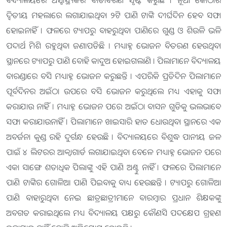
ଦ୍ଵିତୀୟ ମହଲାରେ ଲଗାଯାଇଥିବା ୨ଟି ପାଣି ଟାଙ୍କି ଦୀର୍ଘଦିନ ହେବ ସଫା
ହୋଇନାହିଁ । ଫଳରେ ଟ୍ୟାପରୁ ବାହରୁଥିବା ପାଣିରେ ଗୁଣ୍ଡ ଓ ଶିଉଳି ଭଳି
ପଦାର୍ଥ ମିଶି ରହୁଥିବା ଜଣାପଡିଛି । ମଧ୍ୟାହ୍ନ ଭୋଜନ ବିତରଣ ହେଉଥିବା
ସ୍ଥାନରେ ଟ୍ୟାପରୁ ପାଣି ବୋହି କାଦୁଅ ହୋଇଗଲାଣି । ପିଲାମାନେ ବିଦ୍ୟାଳୟ
ବାରଣ୍ଡାରେ ବସି ମଧ୍ୟାହ୍ନ ଭୋଜନ କରୁଛନ୍ତି । ଏପରିକି ପ୍ରତିଦିନ ପିଲାମାନେ
ପୂର୍ବଦିନର ଅଇଁଠା ଉପରେ ବସି ଭୋଜନ କରୁଥିଲେ ମଧ୍ୟ ଏହାକୁ ସଫା
କରାଯାଉ ନାହିଁ । ମଧ୍ୟାହ୍ନ ଭୋଜନ ପରେ ଅଇଁଠା ବାସନ ଗୁଡିକୁ ଭଲଭାବେ
ସଫା କରାଯାଉନାହିଁ । ପିଲାମାନେ ଖାଇସାରି ହାତ ଧୋଉଥିବା ସ୍ଥାନରେ ଏକ
ଅବର୍ଜନା କୁଣ୍ଡ ରହି ଦୁର୍ଗନ୍ଧ ହେଉଛି । ବିଦ୍ୟାଳୟରେ ବିଶୁଦ୍ଧ ପାନୀୟ ଜଳ
ପାଇଁ ୪ ଲିଟରର ଆକ୍ବାଗାର୍ଡ ଲଗାଯାଇଥିବା ବେଳେ ମଧ୍ୟାହ୍ନ ଭୋଜନ ପରେ
ଏକା ସାଙ୍ଗେ ଶତାଧିକ ପିଲାଙ୍କୁ ଏହି ପାଣି ଅଣ୍ଟୁ ନାହିଁ । ଫଳରେ ପିଲାମାନେ
ପାଣି ଟାଙ୍କିର ଗୋଳିଆ ପାଣି ପିଇବାକୁ ବାଧ୍ୟ ହେଉଛନ୍ତି । ଟ୍ୟାପରୁ ଗୋଳିଆ
ପାଣି ବାହାରୁଥିବା ନେଇ ଛାତ୍ରଛାତ୍ରୀମାନେ ବାରମ୍ୱାର ପ୍ରଧାନ ଶିକ୍ଷକଙ୍କୁ
ଅବଗତ କରାଇଥିଲେ ମଧ୍ୟ ବିଦ୍ୟାଳୟ ପକ୍ଷରୁ କୌଣସି ପଦକ୍ଷେପ ଗ୍ରହଣ