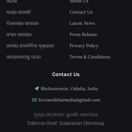
ଓଡ଼ିଶା
About Us
ରାଜ୍ୟ ରାଜନୀତି
Contact Us
ବିଧାନସଭା ସମାଚାର
Latest News
ସଂସଦ ସମାଚାର
Press Release
ଜାତୀୟ ରାଜନୈତିକ ଦୃଶ୍ୟପଟ
Privacy Policy
ସମ୍ପାଦକଙ୍କୁ ପତ୍ର
Terms & Conditions
Contact Us
Bhubaneswar, Odisha, India
focusodishamedia@gmail.com
ମୁଖ୍ୟ ସମ୍ପାଦକ: ସୁଦର୍ଶନ ଛୋଟରାୟ
Editor-in-Chief: Sudarshan Chhotoray