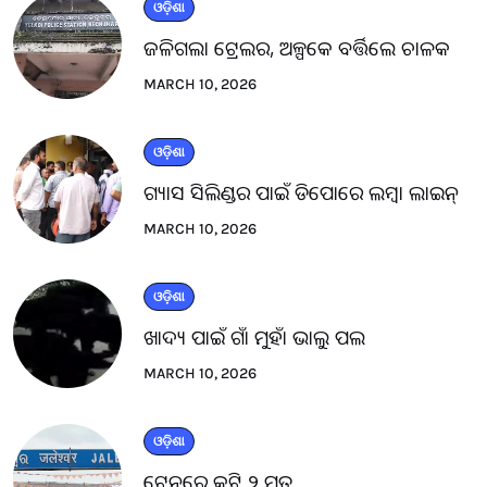
ଓଡ଼ିଶା
ଜଳିଗଲା ଟ୍ରେଲର, ଅଳ୍ପକେ ବର୍ତ୍ତିଲେ ଚାଳକ
MARCH 10, 2026
ଓଡ଼ିଶା
ଗ୍ୟାସ ସିଲିଣ୍ଡର ପାଇଁ ଡିପୋରେ ଲମ୍ବା ଲାଇନ୍
MARCH 10, 2026
ଓଡ଼ିଶା
ଖାଦ୍ୟ ପାଇଁ ଗାଁ ମୁହାଁ ଭାଲୁ ପଲ
MARCH 10, 2026
ଓଡ଼ିଶା
ଟ୍ରେନରେ କଟି ୨ ମୃତ