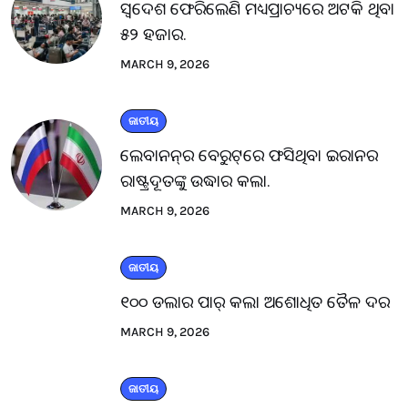
ସ୍ବଦେଶ ଫେରିଲେଣି ମଧ୍ୟପ୍ରାଚ୍ୟରେ ଅଟକି ଥିବା
୫୨ ହଜାର.
MARCH 9, 2026
ଜାତୀୟ
ଲେବାନନ୍‌ର ବେରୁଟ୍‌ରେ ଫସିଥିବା ଇରାନର
ରାଷ୍ଟ୍ରଦୂତଙ୍କୁ ଉଦ୍ଧାର କଲା.
MARCH 9, 2026
ଜାତୀୟ
୧୦୦ ଡଲାର ପାର୍ କଲା ଅଶୋଧିତ ତୈଳ ଦର
MARCH 9, 2026
ଜାତୀୟ