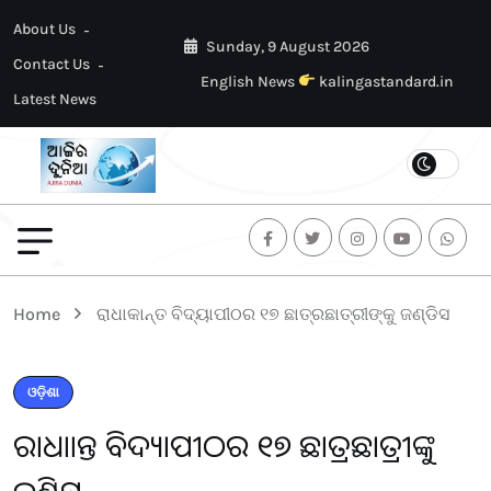
About Us
Sunday, 9 August 2026
Contact Us
English News
kalingastandard.in
Latest News
Home
ରାଧାକାନ୍ତ ବିଦ୍ୟାପୀଠର ୧୭ ଛାତ୍ରଛାତ୍ରୀଙ୍କୁ ଜଣ୍ଡିସ
ଓଡ଼ିଶା
ରାଧାକାନ୍ତ ବିଦ୍ୟାପୀଠର ୧୭ ଛାତ୍ରଛାତ୍ରୀଙ୍କୁ