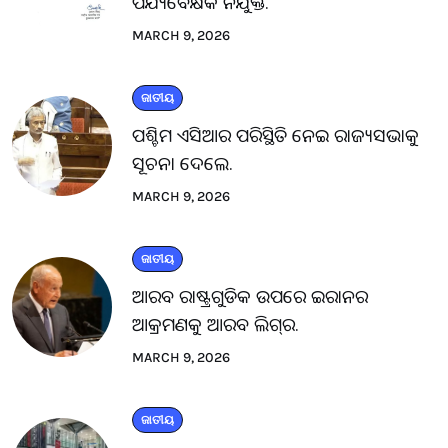
ପର୍ଯ୍ୟବେକ୍ଷକ ନିଯୁକ୍ତ.
MARCH 9, 2026
ଜାତୀୟ
ପଶ୍ଚିମ ଏସିଆର ପରିସ୍ଥିତି ନେଇ ରାଜ୍ୟସଭାକୁ
ସୂଚନା ଦେଲେ.
MARCH 9, 2026
ଜାତୀୟ
ଆରବ ରାଷ୍ଟ୍ରଗୁଡିକ ଉପରେ ଇରାନର
ଆକ୍ରମଣକୁ ଆରବ ଲିଗ୍‌ର.
MARCH 9, 2026
ଜାତୀୟ