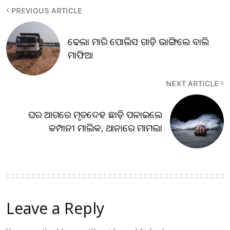
PREVIOUS ARTICLE
ଢେଲା ମାରି ପୋଲିସ ଗାଡ଼ି ଭାଙ୍ଗିଲେ ବାଲି
ମାଫିଆ
NEXT ARTICLE
ଘର ଆଗରେ ମୃତଦେହ ଛାଡ଼ି ପଳାଇଲେ
କମ୍ପାନୀ ମାଲିକ, ଥାନାରେ ମାମଲା
Leave a Reply