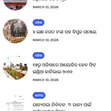
MARCH 10, 2026
ଓଡ଼ିଶା
୪ ଲକ୍ଷ ନଗଦ ଟଙ୍କା ସହ ବିପୁଳ ଗଞ୍ଜେଇ.
MARCH 10, 2026
ଓଡ଼ିଶା
୧୫ରୁ ଓଡ଼ିଶାରେ ଆୟୋଜିତ ହେବ ଫିଟ୍
ଇଣ୍ଡିଆ କାର୍ନିଭାଲ-୨୦୨୬
MARCH 10, 2026
ଜାତୀୟ
ରାଜ୍ୟସଭା ନିର୍ବାଚନ: ୩ ରାଜ୍ୟ ପାଇଁ