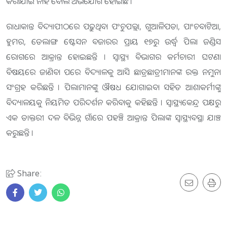
କରାଯାଇ ନାହିଁ ବୋଲି ଅଭିଯୋଗ ହୋଇଛି ।
ରାଧାକାନ୍ତ ବିଦ୍ୟାପୀଠରେ ପଢ଼ୁଥିବା ପଂଚୁପଲ୍ଲା, ଗୁଆଳିପଡା, ପାଂଚବାଟିଆ,
ହୁମର, ଡେଲାଙ୍ଗ ଷ୍ଟେସନ ବଜାରର ପ୍ରାୟ ୧୭ରୁ ଉର୍ଦ୍ଧ୍ବ ପିଲା ଜଣ୍ଡିସ
ରୋଗରେ ଆକ୍ରାନ୍ତ ହୋଇଛନ୍ତି । ସ୍ବାସ୍ଥ୍ୟ ବିଭାଗର କର୍ମଚାରୀ ଘଟଣା
ବିଷୟରେ ଜାଣିବା ପରେ ବିଦ୍ୟାଳକୁ ଆସି ଛାତ୍ରଛାତ୍ରୀମାନଙ୍କ ରକ୍ତ ନମୁନା
ସଂଗ୍ରହ କରିଛନ୍ତି । ପିଲାମାନଙ୍କୁ ଔଷଧ ଯୋଗାଇବା ସହିତ ଆଶାକର୍ମୀଙ୍କୁ
ବିଦ୍ୟାଳୟକୁ ନିୟମିତ ପରିଦର୍ଶନ କରିବାକୁ କହିଛନ୍ତି । ସ୍ବାସ୍ଥ୍ୟକେନ୍ଦ୍ର ପକ୍ଷରୁ
ଏକ ଡାକ୍ତରୀ ଦଳ ବିଭିନ୍ନ ଗାଁରେ ପହଞ୍ଚି ଆକ୍ରାନ୍ତ ପିଲାଙ୍କ ସ୍ବାସ୍ଥ୍ୟବସ୍ଥା ଯାଞ୍ଚ
କରୁଛନ୍ତି ।
Share: