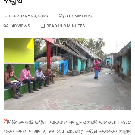
ଜଣ୍ଡିସ
FEBRUARY 28, 2026
0 COMMENTS
149 VIEWS
READ IN 0 MINUTES
ପି
ପିଲି: ଡରାଉଛି ଜଣ୍ଡିସ । ଭୟଭୀତ ଅବସ୍ଥାରେ ଅଛନ୍ତି ଗ୍ରାମବାସୀ । ଜଣକ
ପରେ ଜଣେ ପାଖାପାଖି ୧୭ ଜଣ ଛାତ୍ରଛାତ୍ରୀ ଜଣ୍ଡିସ ରୋଗରେ ଆକ୍ରାନ୍ତ