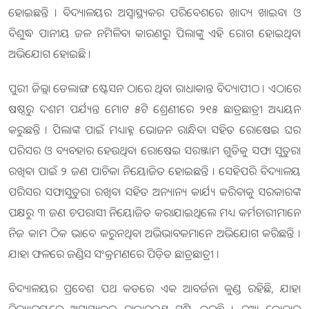
ହୋଇଛନ୍ତି । ବିଦ୍ୟାଳୟର ଅସ୍ବାସ୍ଥ୍ୟକର ପରିବେଶରେ ଖାଦ୍ୟ ଖାଇବା ଓ
ବିଶୁଦ୍ଧ ପାନୀୟ ଜଳ ନମିଳିବା କାରଣରୁ ପିଲାଙ୍କୁ ଏହି ରୋଗ ହୋଇଥିବା
ଅଭିଯୋଗ ହୋଇଛି ।
ପୁରୀ ଜିଲ୍ଲା ଡେଲାଙ୍ଗ ଷ୍ଟେସନ ଠାରେ ଥିବା ରାଧାକାନ୍ତ ବିଦ୍ୟାପୀଠ । ଏଠାରେ
ଷଷ୍ଠରୁ ଦଶମ ପର୍ଯ୍ୟନ୍ତ ମୋଟ ୫ଟି ଶ୍ରେଣୀରେ ୨୧୫ ଛାତ୍ରଛାତ୍ରୀ ଅଧ୍ୟୟନ
କରୁଛନ୍ତି । ପିଲାଙ୍କ ପାଇଁ ମଧ୍ୟାହ୍ନ ଭୋଜନ ରାନ୍ଧିବା ସହିତ ରୋଷେଇ ଘର
ପରିସର ଓ ବ୍ୟବହାର ହେଉଥିବା ରୋଷେଇ ସରଞ୍ଜାମ ଗୁଡିକୁ ସଫା ସୁତୁରା
ରଖିବା ପାଇଁ ୨ ଜଣ ପାଚିକା ନିୟୋଜିତ ହୋଇଛନ୍ତି । ସେହିପରି ବିଦ୍ୟାଳୟ
ପରିସର ସଫାସୁତୁରା ରଖିବା ସହିତ ଅନ୍ୟାନ୍ୟ କାର୍ଯ୍ୟ କରିବାକୁ ସରକାରଙ୍କ
ପକ୍ଷରୁ ୩ ଜଣ ଚପରାସୀ ନିୟୋଜିତ କରାଯାଇଥିଲେ ମଧ୍ୟ କର୍ମଚାରୀମାନେ
ନିଜ କାମ ଠିକ ଭାବେ କରୁନଥିବା ଅଭିଭାବକମାନେ ଅଭିଯୋଗ କରିଛନ୍ତି ।
ଯାହା ଫଳରେ ଜଣ୍ଡିସ ସଂକ୍ରମଣରେ ପିଡ଼ିତ ଛାତ୍ରଛାତ୍ରୀ ।
ବିଦ୍ୟାଳୟର ପ୍ରବେଶ ପଥ କଡରେ ଏକ ଆବର୍ଜନା କୁଣ୍ଡ ରହିଛି, ଯାହା
ବିଦ୍ୟାଳୟରେ ଅସ୍ବାସ୍ଥ୍ୟକର ବାତାବରଣ ସୃଷ୍ଟି କରୁଛି । ନୂଆ କୋଠାର