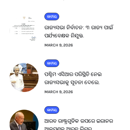
ଜାତୀୟ
ରାଜ୍ୟସଭା ନିର୍ବାଚନ: ୩ ରାଜ୍ୟ ପାଇଁ
ପର୍ଯ୍ୟବେକ୍ଷକ ନିଯୁକ୍ତ.
MARCH 9, 2026
ଜାତୀୟ
ପଶ୍ଚିମ ଏସିଆର ପରିସ୍ଥିତି ନେଇ
ରାଜ୍ୟସଭାକୁ ସୂଚନା ଦେଲେ.
MARCH 9, 2026
ଜାତୀୟ
ଆରବ ରାଷ୍ଟ୍ରଗୁଡିକ ଉପରେ ଇରାନର
ଆକ୍ରମଣକୁ ଆରବ ଲିଗ୍‌ର.