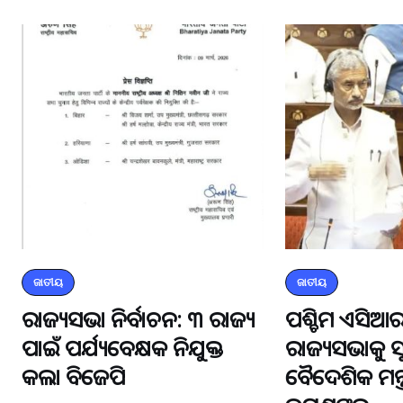
ଜାତୀୟ
ଜାତୀୟ
ରାଜ୍ୟସଭା ନିର୍ବାଚନ: ୩ ରାଜ୍ୟ
ପଶ୍ଚିମ ଏସିଆର
ପାଇଁ ପର୍ଯ୍ୟବେକ୍ଷକ ନିଯୁକ୍ତ
ରାଜ୍ୟସଭାକୁ 
କଲା ବିଜେପି
ବୈଦେଶିକ ମନ୍ତ