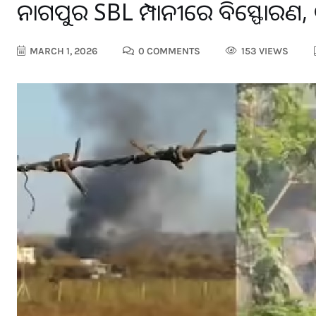
ନାଗପୁର SBL କମ୍ପାନୀରେ ବିସ୍ଫୋରଣ,
MARCH 1, 2026
0 COMMENTS
153 VIEWS