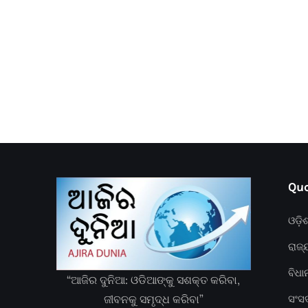
Quc
ଓଡ଼ି
ରାଜ୍
ବିଧ
“ଆଜିର ଦୁନିଆ: ଓଡିଆଙ୍କୁ ସଶକ୍ତ କରିବା,
ଜୀବନକୁ ସମୃଦ୍ଧ କରିବା”
ସଂସ