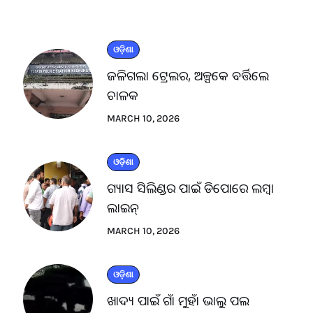
ଓଡ଼ିଶା
ଜଳିଗଲା ଟ୍ରେଲର, ଅଳ୍ପକେ ବର୍ତ୍ତିଲେ
ଚାଳକ
MARCH 10, 2026
ଓଡ଼ିଶା
ଗ୍ୟାସ ସିଲିଣ୍ଡର ପାଇଁ ଡିପୋରେ ଲମ୍ବା
ଲାଇନ୍
MARCH 10, 2026
ଓଡ଼ିଶା
ଖାଦ୍ୟ ପାଇଁ ଗାଁ ମୁହାଁ ଭାଲୁ ପଲ