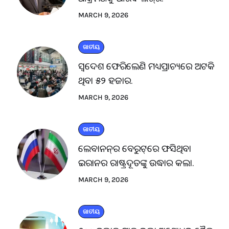
MARCH 9, 2026
ଜାତୀୟ
ସ୍ବଦେଶ ଫେରିଲେଣି ମଧ୍ୟପ୍ରାଚ୍ୟରେ ଅଟକି
ଥିବା ୫୨ ହଜାର.
MARCH 9, 2026
ଜାତୀୟ
ଲେବାନନ୍‌ର ବେରୁଟ୍‌ରେ ଫସିଥିବା
ଇରାନର ରାଷ୍ଟ୍ରଦୂତଙ୍କୁ ଉଦ୍ଧାର କଲା.
MARCH 9, 2026
ଜାତୀୟ