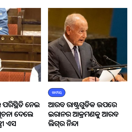
ଜାତୀୟ
 ପରିସ୍ଥିତି ନେଇ
ଆରବ ରାଷ୍ଟ୍ରଗୁଡିକ ଉପରେ
ସୂଚନା ଦେଲେ
ଇରାନର ଆକ୍ରମଣକୁ ଆରବ
୍ରୀ ଏସ
ଲିଗ୍‌ର ନିନ୍ଦା