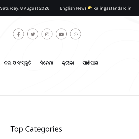
Saturday, 8 August 2026
English News
kalingastandard.in
କଳା ଓ ସଂସ୍କୃତି
ସିନେମା
କ୍ରୀଡା
ପାଣିପାଗ
Top Categories