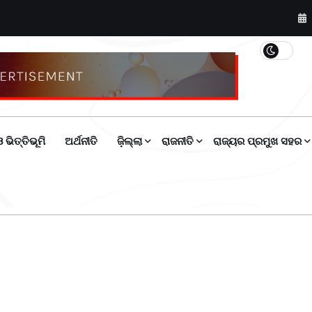
 ଭିତ୍ତିଭୂମି
ଅର୍ଥନୀତି
ଜ଼ିଲ୍ଲା
ରାଜନୀତି
ରାଜ୍ୟର ପ୍ରମୁଖ ସହର