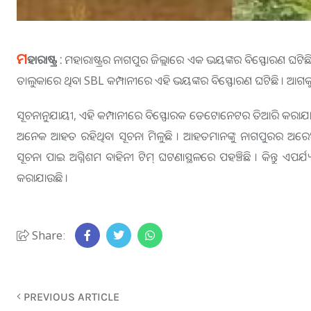
ମ
ହାରାଷ୍ଟ୍ର :
ମହାରାଷ୍ଟ୍ରର ନାଗପୁର ଜିଲ୍ଲାରେ ଏକ ଭୟଙ୍କର ବିସ୍ଫୋରଣ ଘଟି
ତାଲୁକାରେ ଥିବା SBL କମ୍ପାନୀରେ ଏହି ଭୟଙ୍କର ବିସ୍ଫୋରଣ ଘଟିଛି । ଆଗକୁ
ସୂଚନାନୁଯାୟୀ, ଏହି କମ୍ପାନୀରେ ବିସ୍ଫୋରକ ଡେଟୋନେଟର ତିଆରି କରାଯା
ଅନେକ ଆହତ ରହିଥିବା ସୂଚନା ମିଳୁଛି । ଆହତମାନଙ୍କୁ ନାଗପୁରର ଅରେଞ୍ଜ ସ
ସୂଚନା ପାଇ ଅଗ୍ନିଶମ ବାହିନୀ ଟିମ୍ ଘଟଣାସ୍ଥଳରେ ପହଞ୍ଚିଛି । କିନ୍ତୁ ଏପର
କରାଯାଉଛି ।
Share:
PREVIOUS ARTICLE