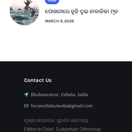
ଓଡ଼ିଶା
ପୋଖରୀରେ ବୁଡ଼ି ଦୁଇ ନାବାଳିକା ମୃତ
MARCH 9, 2026
Contact Us
Bhubaneswar, Odisha, India
focusodishamedia@gmail.com
ମୁଖ୍ୟ ସମ୍ପାଦକ: ସୁଦର୍ଶନ ଛୋଟରାୟ
Editor-in-Chief: Sudarshan Chhotoray