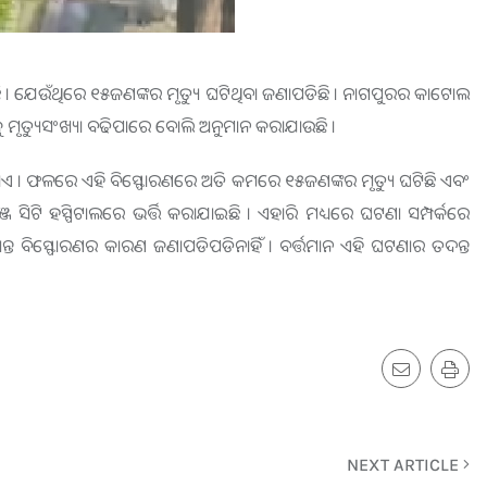
ଛି । ଯେଉଁଥିରେ ୧୫ଜଣଙ୍କର ମୃତ୍ୟୁ ଘଟିଥିବା ଜଣାପଡିଛି । ନାଗପୁରର କାଟୋଲ
 ମୃତ୍ୟୁସଂଖ୍ୟା ବଢିପାରେ ବୋଲି ଅନୁମାନ କରାଯାଉଛି ।
ଏ । ଫଳରେ ଏହି ବିସ୍ଫୋରଣରେ ଅତି କମରେ ୧୫ଜଣଙ୍କର ମୃତ୍ୟୁ ଘଟିଛି ଏବଂ
ିଟି ହସ୍ପିଟାଲରେ ଭର୍ତ୍ତି କରାଯାଇଛି । ଏହାରି ମଧ୍ୟରେ ଘଟଣା ସମ୍ପର୍କରେ
୍ଯ୍ୟନ୍ତ ବିସ୍ଫୋରଣର କାରଣ ଜଣାପଡିପଡିନାହିଁ । ବର୍ତ୍ତମାନ ଏହି ଘଟଣାର ତଦନ୍ତ
NEXT ARTICLE