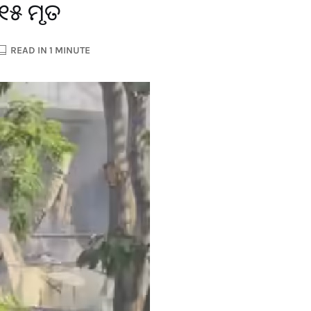
 ୧୫ ମୃତ
READ IN 1 MINUTE