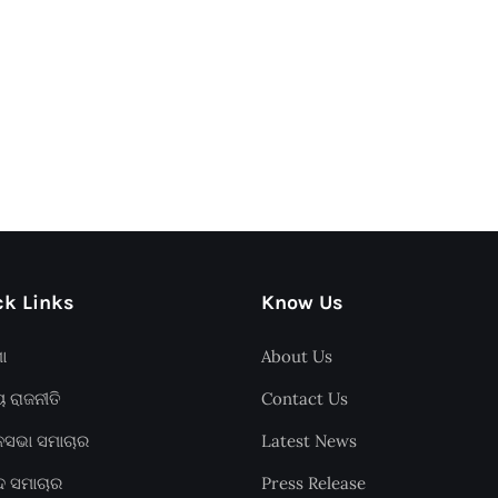
k Links
Know Us
ଶା
About Us
ୟ ରାଜନୀତି
Contact Us
ାନସଭା ସମାଚାର
Latest News
ଦ ସମାଚାର
Press Release