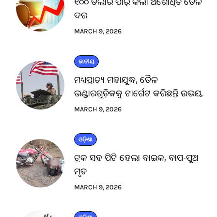
୧୦୦ ଡଲାର ପାର୍ କଲା ଅଶୋଧିତ ତୈଳ
ଦର
MARCH 9, 2026
ଜାତୀୟ
ମଧ୍ୟପ୍ରାଚ୍ୟ ମହାଯୁଦ୍ଧ, ତୈଳ
ଭଣ୍ଡାରଗୁଡ଼ିକକୁ ଟାର୍ଗେଟ କରିଛନ୍ତି ଉଭୟ.
MARCH 9, 2026
ଓଡ଼ିଶା
ଟ୍ରକ ସହ ପିଟି ହେଲା ବାଇକ, ବାପ-ପୁଅ
ମୃତ
MARCH 9, 2026