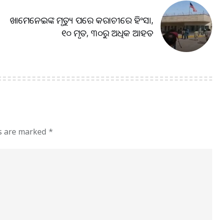
ଖାମେନେଇଙ୍କ ମୃତ୍ୟୁ ପରେ କରାଚୀରେ ହିଂସା,
୧୦ ମୃତ, ୩୦ରୁ ଅଧିକ ଆହତ
ds are marked
*