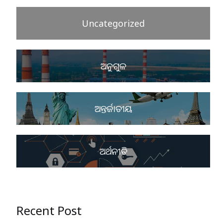
Uncategorized
ଅନୁଗୁଳ
ଅନ୍ତର୍ଜାତୀୟ
ଅର୍ଥନୀତି
Recent Post