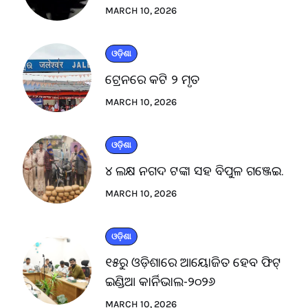
MARCH 10, 2026
ଓଡ଼ିଶା
ଟ୍ରେନରେ କଟି ୨ ମୃତ
MARCH 10, 2026
ଓଡ଼ିଶା
୪ ଲକ୍ଷ ନଗଦ ଟଙ୍କା ସହ ବିପୁଳ ଗଞ୍ଜେଇ.
MARCH 10, 2026
ଓଡ଼ିଶା
୧୫ରୁ ଓଡ଼ିଶାରେ ଆୟୋଜିତ ହେବ ଫିଟ୍
ଇଣ୍ଡିଆ କାର୍ନିଭାଲ-୨୦୨୬
MARCH 10, 2026