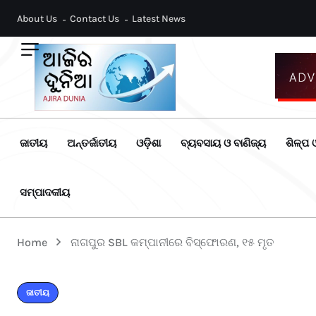
About Us
Contact Us
Latest News
ଜାତୀୟ
ଅନ୍ତର୍ଜାତୀୟ
ଓଡ଼ିଶା
ବ୍ୟବସାୟ ଓ ବାଣିଜ୍ୟ
ଶିଳ୍ପ ଓ
ସମ୍ପାଦକୀୟ
Home
ନାଗପୁର SBL କମ୍ପାନୀରେ ବିସ୍ଫୋରଣ, ୧୫ ମୃତ
ଜାତୀୟ