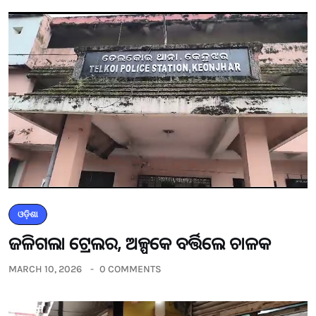
ଓଡ଼ିଶା
ଜଳିଗଲା ଟ୍ରେଲର, ଅଳ୍ପକେ ବର୍ତ୍ତିଲେ ଚାଳକ
MARCH 10, 2026
0 COMMENTS