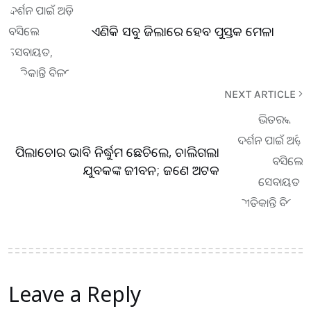
ଏଣିକି ସବୁ ଜିଲାରେ ହେବ ପୁସ୍ତକ ମେଳା
NEXT ARTICLE
ପିଲାଚୋର ଭାବି ନିର୍ଦ୍ଧୁମ ଛେଚିଲେ, ଚାଲିଗଲା
ଯୁବକଙ୍କ ଜୀବନ; ଜଣେ ଅଟକ
Leave a Reply