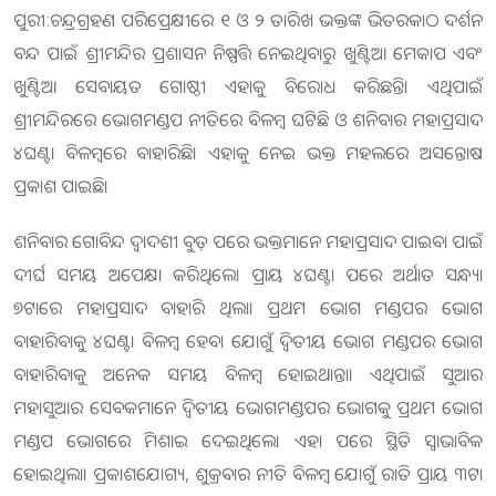
ପୁରୀ:ଚନ୍ଦ୍ରଗ୍ରହଣ ପରିପ୍ରେକ୍ଷୀରେ ୧ ଓ ୨ ତାରିଖ ଭକ୍ତଙ୍କ ଭିତରକାଠ ଦର୍ଶନ
ବନ୍ଦ ପାଇଁ ଶ୍ରୀମନ୍ଦିର ପ୍ରଶାସନ ନିଷ୍ପତ୍ତି ନେଇଥିବାରୁ ଖୁଣ୍ଟିଆ ମେକାପ ଏବଂ
ଖୁଣ୍ଟିଆ ସେବାୟତ ଗୋଷ୍ଠୀ ଏହାକୁ ବିରୋଧ କରିଛନ୍ତି। ଏଥିପାଇଁ
ଶ୍ରୀମନ୍ଦିରରେ ଭୋଗମଣ୍ଡପ ନୀତିରେ ବିଳମ୍ବ ଘଟିଛି ଓ ଶନିବାର ମହାପ୍ରସାଦ
୪ଘଣ୍ଟା ବିଳମ୍ବରେ ବାହାରିଛି। ଏହାକୁ ନେଇ ଭକ୍ତ ମହଲରେ ଅସନ୍ତୋଷ
ପ୍ରକାଶ ପାଇଛି।
ଶନିବାର ଗୋବିନ୍ଦ ଦ୍ବାଦଶୀ ବୁଡ଼ ପରେ ଭକ୍ତମାନେ ମହାପ୍ରସାଦ ପାଇବା ପାଇଁ
ଦୀର୍ଘ ସମୟ ଅପେକ୍ଷା କରିଥିଲେ। ପ୍ରାୟ ୪ଘଣ୍ଟା ପରେ ଅର୍ଥାତ ସନ୍ଧ୍ୟା
୭ଟାରେ ମହାପ୍ରସାଦ ବାହାରି ଥିଲା। ପ୍ରଥମ ଭୋଗ ମଣ୍ଡପର ଭୋଗ
ବାହାରିବାକୁ ୪ଘଣ୍ଟା ବିଳମ୍ବ ହେବା ଯୋଗୁଁ ଦ୍ବିତୀୟ ଭୋଗ ମଣ୍ଡପର ଭୋଗ
ବାହାରିବାକୁ ଅନେକ ସମୟ ବିଳମ୍ବ ହୋଇଥାନ୍ତା। ଏଥିପାଇଁ ସୁଆର
ମହାସୁଆର ସେବକମାନେ ଦ୍ବିତୀୟ ଭୋଗମଣ୍ଡପର ଭୋଗକୁ ପ୍ରଥମ ଭୋଗ
ମଣ୍ଡପ ଭୋଗରେ ମିଶାଇ ଦେଇଥିଲେ। ଏହା ପରେ ସ୍ଥିତି ସ୍ବାଭାବିକ
ହୋଇଥିଲା। ପ୍ରକାଶଯୋଗ୍ୟ, ଶୁକ୍ରବାର ନୀତି ବିଳମ୍ବ ଯୋଗୁଁ ରାତି ପ୍ରାୟ ୩ଟା