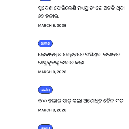
ସ୍ବଦେଶ ଫେରିଲେଣି ମଧ୍ୟପ୍ରାଚ୍ୟରେ ଅଟକି ଥିବା
୫୨ ହଜାର.
MARCH 9, 2026
ଜାତୀୟ
ଲେବାନନ୍‌ର ବେରୁଟ୍‌ରେ ଫସିଥିବା ଇରାନର
ରାଷ୍ଟ୍ରଦୂତଙ୍କୁ ଉଦ୍ଧାର କଲା.
MARCH 9, 2026
ଜାତୀୟ
୧୦୦ ଡଲାର ପାର୍ କଲା ଅଶୋଧିତ ତୈଳ ଦର
MARCH 9, 2026
ଜାତୀୟ