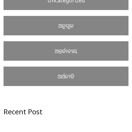
Uncategorized
ଅନୁଗୁଳ
ଅନ୍ତର୍ଜାତୀୟ
ଅର୍ଥନୀତି
Recent Post