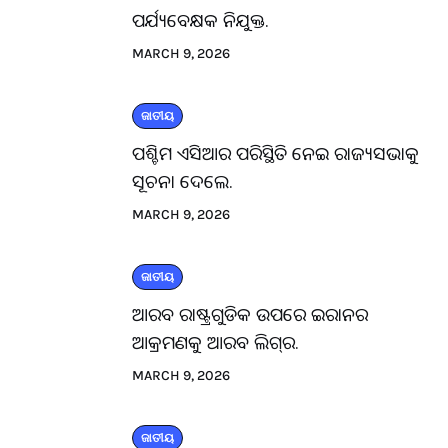
ପର୍ଯ୍ୟବେକ୍ଷକ ନିଯୁକ୍ତ.
MARCH 9, 2026
ଜାତୀୟ
ପଶ୍ଚିମ ଏସିଆର ପରିସ୍ଥିତି ନେଇ ରାଜ୍ୟସଭାକୁ
ସୂଚନା ଦେଲେ.
MARCH 9, 2026
ଜାତୀୟ
ଆରବ ରାଷ୍ଟ୍ରଗୁଡିକ ଉପରେ ଇରାନର
ଆକ୍ରମଣକୁ ଆରବ ଲିଗ୍‌ର.
MARCH 9, 2026
ଜାତୀୟ