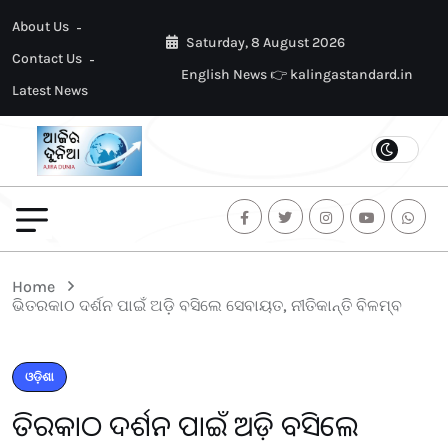
About Us
Saturday, 8 August 2026
Contact Us
English News 👉 kalingastandard.in
Latest News
Home
ଭିତରକାଠ ଦର୍ଶନ ପାଇଁ ଅଡ଼ି ବସିଲେ ସେବାୟତ, ନୀତିକାନ୍ତି ବିଳମ୍ବ
ଓଡ଼ିଶା
ଭିତରକାଠ ଦର୍ଶନ ପାଇଁ ଅଡ଼ି ବସିଲେ