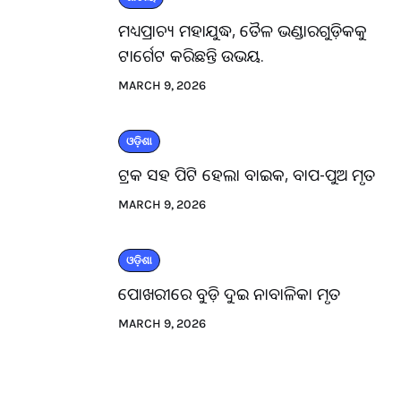
ମଧ୍ୟପ୍ରାଚ୍ୟ ମହାଯୁଦ୍ଧ, ତୈଳ ଭଣ୍ଡାରଗୁଡ଼ିକକୁ
ଟାର୍ଗେଟ କରିଛନ୍ତି ଉଭୟ.
MARCH 9, 2026
ଓଡ଼ିଶା
ଟ୍ରକ ସହ ପିଟି ହେଲା ବାଇକ, ବାପ-ପୁଅ ମୃତ
MARCH 9, 2026
ଓଡ଼ିଶା
ପୋଖରୀରେ ବୁଡ଼ି ଦୁଇ ନାବାଳିକା ମୃତ
MARCH 9, 2026