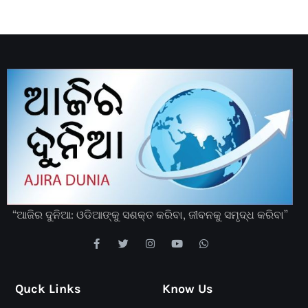
“ଆଜିର ଦୁନିଆ: ଓଡିଆଙ୍କୁ ସଶକ୍ତ କରିବା, ଜୀବନକୁ ସମୃଦ୍ଧ କରିବା”
Quck Links
Know Us