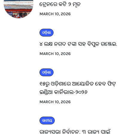
ଟ୍ରେନରେ କଟି ୨ ମୃତ
MARCH 10, 2026
ଓଡ଼ିଶା
୪ ଲକ୍ଷ ନଗଦ ଟଙ୍କା ସହ ବିପୁଳ ଗଞ୍ଜେଇ.
MARCH 10, 2026
ଓଡ଼ିଶା
୧୫ରୁ ଓଡ଼ିଶାରେ ଆୟୋଜିତ ହେବ ଫିଟ୍
ଇଣ୍ଡିଆ କାର୍ନିଭାଲ-୨୦୨୬
MARCH 10, 2026
ଜାତୀୟ
ରାଜ୍ୟସଭା ନିର୍ବାଚନ: ୩ ରାଜ୍ୟ ପାଇଁ