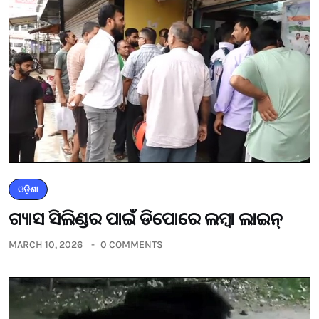
ଓଡ଼ିଶା
ଗ୍ୟାସ ସିଲିଣ୍ଡର ପାଇଁ ଡିପୋରେ ଲମ୍ବା ଲାଇନ୍
MARCH 10, 2026
0 COMMENTS