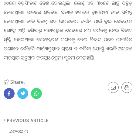
୨୦ରେ ବଡ଼ସିଂହାର ବେଶ ହୋଇଥିଲା। ଭୋର୍ ୪ଟା ୩୦ରେ ରାତ୍ର ପହୁଡ଼
ହୋଇଥିଲା। ଫଳରେ ଶନିବାର ସକାଳ ୭ଟାରେ ଦ୍ବାରଫିଟା ନୀତି ସମ୍ପନ୍ନ
ହୋଇଥିଲା। ନୀତି ବିଳମ୍ବ ସହ ଭିତରକାଠ ଦର୍ଶନ ପାଇଁ ଦୁଇ ସେବାୟତ
ଗୋଷ୍ଠୀ ଅଡ଼ି ବସିବାରୁ ମହାପ୍ରଭୁଙ୍କ ସେବାରେ ମଧ୍ୟ ଦର୍ଶନକୁ ନେଇ ବିବାଦ
ସୃଷ୍ଟି ହୋଇଥିଲା। ସେବାୟତଙ୍କ ଦର୍ଶନକୁ ନେଇ ବିବାଦ ପରେ ଶ୍ରୀମନ୍ଦିର
ପ୍ରଶାସନ କୌଣସି କାର୍ଯ୍ୟାନୁଷ୍ଠାନ ଗ୍ରହଣ ନ କରିବା ଯୋଗୁଁ ଏଭଳି ଅଘଟଣ
ବାରମ୍ବାର ଘଟୁଥିବା ଜଗନ୍ନାଥପ୍ରେମୀ ସୂଚନା ଦେଇଛନ୍ତି।
Share:
PREVIOUS ARTICLE