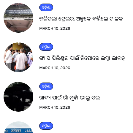
ଓଡ଼ିଶା
ଜଳିଗଲା ଟ୍ରେଲର, ଅଳ୍ପକେ ବର୍ତ୍ତିଲେ ଚାଳକ
MARCH 10, 2026
ଓଡ଼ିଶା
ଗ୍ୟାସ ସିଲିଣ୍ଡର ପାଇଁ ଡିପୋରେ ଲମ୍ବା ଲାଇନ୍
MARCH 10, 2026
ଓଡ଼ିଶା
ଖାଦ୍ୟ ପାଇଁ ଗାଁ ମୁହାଁ ଭାଲୁ ପଲ
MARCH 10, 2026
ଓଡ଼ିଶା