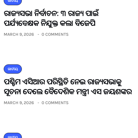
ଜାତୀୟ
ରାଜ୍ୟସଭା ନିର୍ବାଚନ: ୩ ରାଜ୍ୟ ପାଇଁ
ପର୍ଯ୍ୟବେକ୍ଷକ ନିଯୁକ୍ତ କଲା ବିଜେପି
MARCH 9, 2026
0 COMMENTS
ଜାତୀୟ
ପଶ୍ଚିମ ଏସିଆର ପରିସ୍ଥିତି ନେଇ ରାଜ୍ୟସଭାକୁ
ସୂଚନା ଦେଲେ ବୈଦେଶିକ ମନ୍ତ୍ରୀ ଏସ ଜୟଶଙ୍କର
MARCH 9, 2026
0 COMMENTS
ଜାତୀୟ