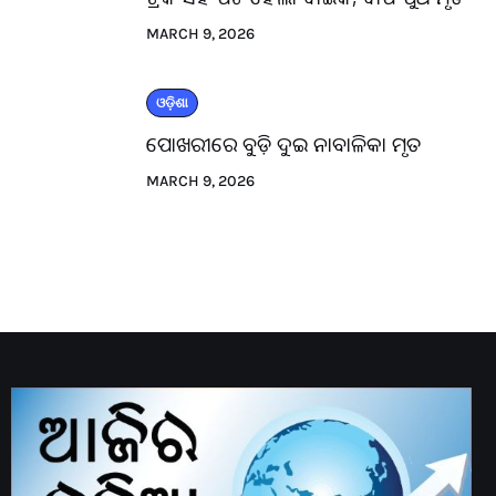
MARCH 9, 2026
ଓଡ଼ିଶା
ପୋଖରୀରେ ବୁଡ଼ି ଦୁଇ ନାବାଳିକା ମୃତ
MARCH 9, 2026