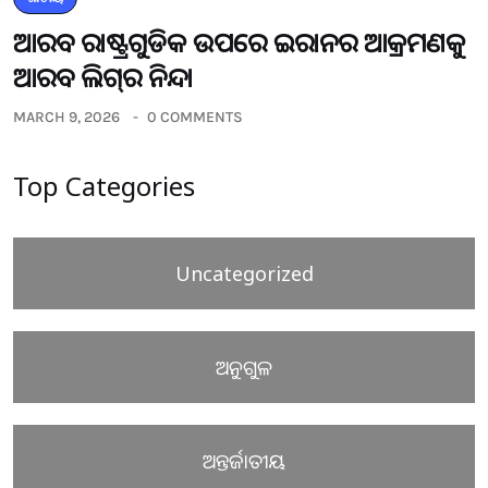
ଆରବ ରାଷ୍ଟ୍ରଗୁଡିକ ଉପରେ ଇରାନର ଆକ୍ରମଣକୁ
ଆରବ ଲିଗ୍‌ର ନିନ୍ଦା
MARCH 9, 2026
0 COMMENTS
Top Categories
Uncategorized
ଅନୁଗୁଳ
ଅନ୍ତର୍ଜାତୀୟ