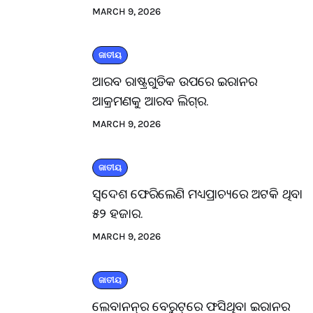
MARCH 9, 2026
ଜାତୀୟ
ଆରବ ରାଷ୍ଟ୍ରଗୁଡିକ ଉପରେ ଇରାନର
ଆକ୍ରମଣକୁ ଆରବ ଲିଗ୍‌ର.
MARCH 9, 2026
ଜାତୀୟ
ସ୍ବଦେଶ ଫେରିଲେଣି ମଧ୍ୟପ୍ରାଚ୍ୟରେ ଅଟକି ଥିବା
୫୨ ହଜାର.
MARCH 9, 2026
ଜାତୀୟ
ଲେବାନନ୍‌ର ବେରୁଟ୍‌ରେ ଫସିଥିବା ଇରାନର