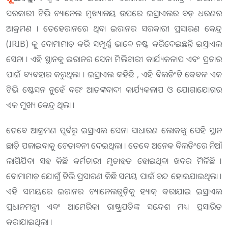
ସରକାରୀ ଟିଭି ଚ୍ୟାନେଲ ମୁଖ୍ୟାଳୟ ଉପରେ ଇସ୍ରାଏଲର ବଡ଼ ଧରଣର
ଆକ୍ରମଣ । ତେହେରାନରେ ଥିବା ଇରାନର ସରକାରୀ ପ୍ରସାରଣ କେନ୍ଦ୍ର
(IRIB) କୁ ବୋମାମାଡ଼ କରି ସମ୍ପୂର୍ଣ୍ଣ ଭାବେ ନଷ୍ଟ କରିଦେଇଛନ୍ତି ଇସ୍ରାଏଲ
ସେନା । ଏହି ସ୍ଥାନକୁ ଇରାନର ସେନା ମିଲିଟାରୀ କାର୍ଯ୍ୟକଳାପ ଏବଂ ପ୍ରଚାର
ପାଇଁ ବ୍ୟବହାର କରୁଥିଲା । ଇସ୍ରାଏଲ କହିଛି , ଏହି ବିଲଡିଂଟି କେବଳ ଏକ
ଟିଭି ଷ୍ଟେସନ ନୁହେଁ ବରଂ ଆତଙ୍କବାଦୀ କାର୍ଯ୍ୟକଳାପ ଓ ଯୋଗାଯୋଗର
ଏକ ମୁଖ୍ୟ କେନ୍ଦ୍ର ଥିଲା ।
ତେବେ ଆକ୍ରମଣ ପୂର୍ବରୁ ଇସ୍ରାଏଲ ସେନା ସାଧାରଣ ଲୋକଙ୍କୁ ସେହି ସ୍ଥାନ
ଛାଡ଼ି ପଳାଇବାକୁ ଚେତାବନୀ ଦେଇଥିଲା । ତେବେ ଅନେକ ବିଲଡିଂରେ ନିଆଁ
ଲାଗିଯିବା ସହ କିଛି କର୍ମଚାରୀ ମୃତାହତ ହୋଇଥିବା ଖବର ମିଳିଛି ।
ବୋମାମାଡ଼ ଯୋଗୁଁ ଟିଭି ପ୍ରସାରଣ କିଛି ସମୟ ପାଇଁ ବନ୍ଦ ହୋଇଯାଇଥିଲା ।
ଏହି ସମୟରେ ଇରାନର ଚ୍ୟାନେଲଗୁଡ଼ିକୁ ହ୍ୟାକ୍ କରାଯାଇ ଇସ୍ରାଏଲ
ପ୍ରଧାନମନ୍ତ୍ରୀ ଏବଂ ଆମେରିକା ରାଷ୍ଟ୍ରପତିଙ୍କ ସନ୍ଦେଶ ମଧ୍ୟ ପ୍ରସାରିତ
କରାଯାଇଥିଲା ।