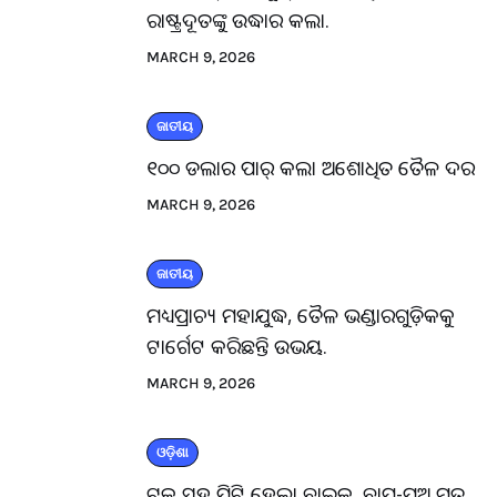
ରାଷ୍ଟ୍ରଦୂତଙ୍କୁ ଉଦ୍ଧାର କଲା.
MARCH 9, 2026
ଜାତୀୟ
୧୦୦ ଡଲାର ପାର୍ କଲା ଅଶୋଧିତ ତୈଳ ଦର
MARCH 9, 2026
ଜାତୀୟ
ମଧ୍ୟପ୍ରାଚ୍ୟ ମହାଯୁଦ୍ଧ, ତୈଳ ଭଣ୍ଡାରଗୁଡ଼ିକକୁ
ଟାର୍ଗେଟ କରିଛନ୍ତି ଉଭୟ.
MARCH 9, 2026
ଓଡ଼ିଶା
ଟ୍ରକ ସହ ପିଟି ହେଲା ବାଇକ, ବାପ-ପୁଅ ମୃତ