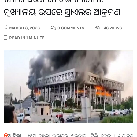
ମୁଖ୍ୟାଳୟ ଉପରେ ଇସ୍ରାଏଲର ଆକ୍ରମଣ
MARCH 3, 2026
0 COMMENTS
146 VIEWS
READ IN 1 MINUTE
ନୂ
ଆଦିଲ୍ଲୀ :
ଧ୍ୱଂସ ହେଲା ଇରାନର ସରକାରୀ ଟିଭି କେନ୍ଦ୍ର । ଇରାନର