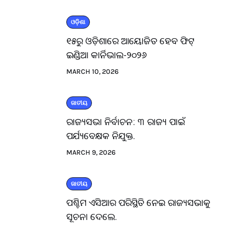
ଓଡ଼ିଶା
୧୫ରୁ ଓଡ଼ିଶାରେ ଆୟୋଜିତ ହେବ ଫିଟ୍
ଇଣ୍ଡିଆ କାର୍ନିଭାଲ-୨୦୨୬
MARCH 10, 2026
ଜାତୀୟ
ରାଜ୍ୟସଭା ନିର୍ବାଚନ: ୩ ରାଜ୍ୟ ପାଇଁ
ପର୍ଯ୍ୟବେକ୍ଷକ ନିଯୁକ୍ତ.
MARCH 9, 2026
ଜାତୀୟ
ପଶ୍ଚିମ ଏସିଆର ପରିସ୍ଥିତି ନେଇ ରାଜ୍ୟସଭାକୁ
ସୂଚନା ଦେଲେ.