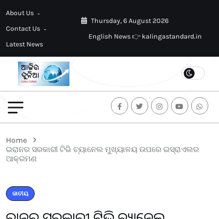
About Us
Thursday, 6 August 2026
Contact Us
English News 👉 kalingastandard.in
Latest News
Home
ଇରାନର ସରକାରୀ ଟିଭି ଚ୍ୟାନେଲ ମୁଖ୍ୟାଳୟ ଉପରେ ଇସ୍ରାଏଲର
ଆକ୍ରମଣ
ଜାତୀୟ
ଇରାନର ସରକାରୀ ଟିଭି ଚ୍ୟାନେଲ