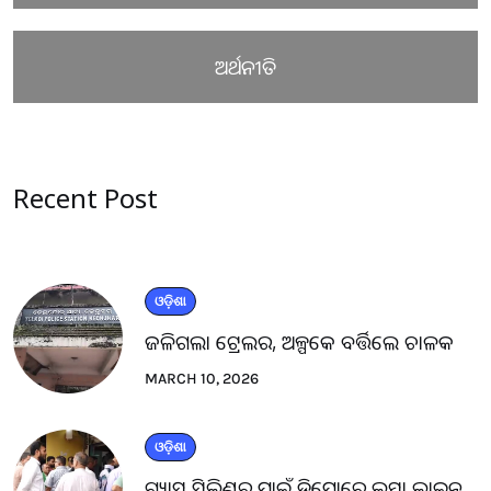
ଅର୍ଥନୀତି
Recent Post
ଓଡ଼ିଶା
ଜଳିଗଲା ଟ୍ରେଲର, ଅଳ୍ପକେ ବର୍ତ୍ତିଲେ ଚାଳକ
MARCH 10, 2026
ଓଡ଼ିଶା
ଗ୍ୟାସ ସିଲିଣ୍ଡର ପାଇଁ ଡିପୋରେ ଲମ୍ବା ଲାଇନ୍