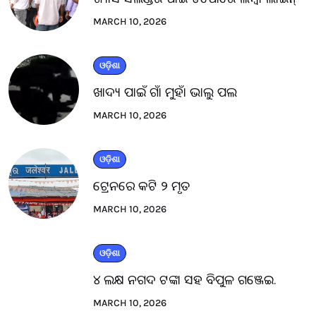
MARCH 10, 2026
ଓଡ଼ିଶା
ଖାଦ୍ୟ ପାଇଁ ଗାଁ ମୁହାଁ ଭାଲୁ ପଲ
MARCH 10, 2026
ଓଡ଼ିଶା
ଟ୍ରେନରେ କଟି ୨ ମୃତ
MARCH 10, 2026
ଓଡ଼ିଶା
୪ ଲକ୍ଷ ନଗଦ ଟଙ୍କା ସହ ବିପୁଳ ଗଞ୍ଜେଇ.
MARCH 10, 2026