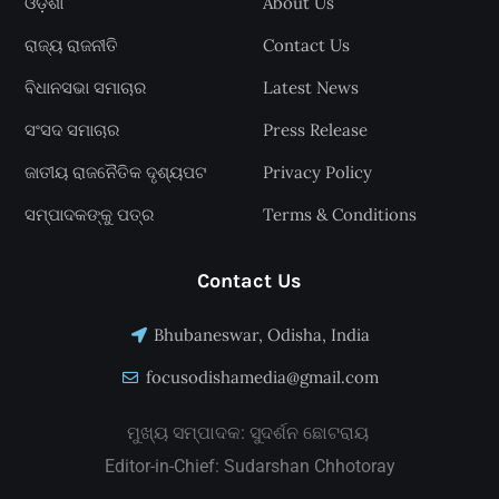
ଓଡ଼ିଶା
About Us
ରାଜ୍ୟ ରାଜନୀତି
Contact Us
ବିଧାନସଭା ସମାଚାର
Latest News
ସଂସଦ ସମାଚାର
Press Release
ଜାତୀୟ ରାଜନୈତିକ ଦୃଶ୍ୟପଟ
Privacy Policy
ସମ୍ପାଦକଙ୍କୁ ପତ୍ର
Terms & Conditions
Contact Us
Bhubaneswar, Odisha, India
focusodishamedia@gmail.com
ମୁଖ୍ୟ ସମ୍ପାଦକ: ସୁଦର୍ଶନ ଛୋଟରାୟ
Editor-in-Chief: Sudarshan Chhotoray