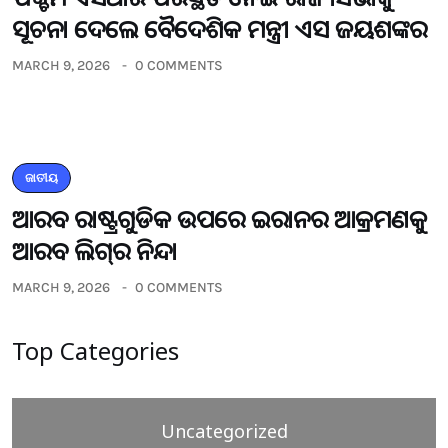
ସୂଚନା ଦେଲେ ବୈଦେଶିକ ମନ୍ତ୍ରୀ ଏସ ଜୟଶଙ୍କର
MARCH 9, 2026
0 COMMENTS
ଜାତୀୟ
ଆରବ ରାଷ୍ଟ୍ରଗୁଡିକ ଉପରେ ଇରାନର ଆକ୍ରମଣକୁ
ଆରବ ଲିଗ୍‌ର ନିନ୍ଦା
MARCH 9, 2026
0 COMMENTS
Top Categories
Uncategorized