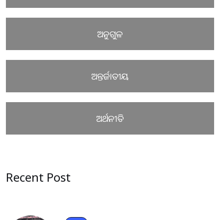
ଅନୁଗୁଳ
ଅନ୍ତର୍ଜାତୀୟ
ଅର୍ଥନୀତି
Recent Post