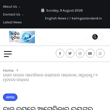
About Us
Sunday, 9 August 2026
Contact Us
English News 👉 kalingastandard.in
Latest News
Home
ଇରାନ ଉପରେ ଆମେରିକାର ଭୟଙ୍କର ଆକ୍ରମଣ, ସମୁଦ୍ରରୁ ୮୭
ମୃତଦେହ ଉଦ୍ଧାର
ଜାତୀୟ
ଇରାନ ଉପରେ ଆମେରିକାର ଭୟଙ୍କର