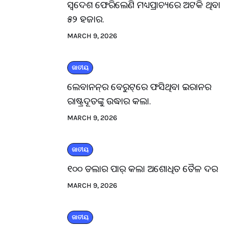
ସ୍ବଦେଶ ଫେରିଲେଣି ମଧ୍ୟପ୍ରାଚ୍ୟରେ ଅଟକି ଥିବା
୫୨ ହଜାର.
MARCH 9, 2026
ଜାତୀୟ
ଲେବାନନ୍‌ର ବେରୁଟ୍‌ରେ ଫସିଥିବା ଇରାନର
ରାଷ୍ଟ୍ରଦୂତଙ୍କୁ ଉଦ୍ଧାର କଲା.
MARCH 9, 2026
ଜାତୀୟ
୧୦୦ ଡଲାର ପାର୍ କଲା ଅଶୋଧିତ ତୈଳ ଦର
MARCH 9, 2026
ଜାତୀୟ