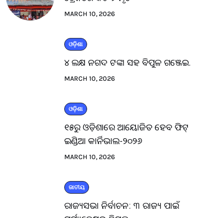
MARCH 10, 2026
ଓଡ଼ିଶା
୪ ଲକ୍ଷ ନଗଦ ଟଙ୍କା ସହ ବିପୁଳ ଗଞ୍ଜେଇ.
MARCH 10, 2026
ଓଡ଼ିଶା
୧୫ରୁ ଓଡ଼ିଶାରେ ଆୟୋଜିତ ହେବ ଫିଟ୍
ଇଣ୍ଡିଆ କାର୍ନିଭାଲ-୨୦୨୬
MARCH 10, 2026
ଜାତୀୟ
ରାଜ୍ୟସଭା ନିର୍ବାଚନ: ୩ ରାଜ୍ୟ ପାଇଁ