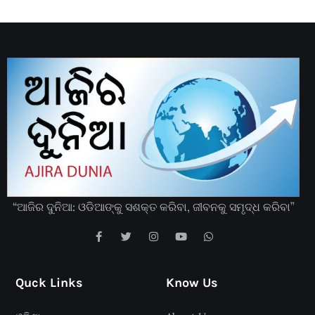
“ଆଜିର ଦୁନିଆ: ଓଡିଆଙ୍କୁ ସଶକ୍ତ କରିବା, ଜୀବନକୁ ସମୃଦ୍ଧ କରିବା”
Quck Links
Know Us