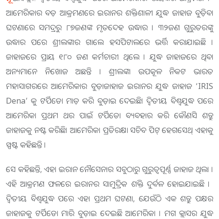
ଆମେରିକାର ବଡ଼ ଆକ୍ରମଣରେ ଇରାନର ଶକ୍ତିଶାଳୀ ଯୁଦ୍ଧ ଜାହାଜ ବୁଡ଼ିବା
ଘଟଣାରେ ସମଦ୍ରରୁ ୮୭ଜଣଙ୍କ ମୃତଦେହ ଉଦ୍ଧାର । ୩୨ଜଣ ଗୁରୁତରଙ୍କୁ
ଉଦ୍ଧାର ପରେ ଶ୍ରୀଲଙ୍କାର ଗାଲେ ହସପିଟାଲରେ ଭର୍ତ୍ତି କରାଯାଇଛି ।
ଜାହାଜରେ ପ୍ରାୟ ୧୮୦ ଜଣ କର୍ମଚାରୀ ଥିଲେ । ଯୁଦ୍ଧ ଜାହାଜରେ ଥିବା
ଅନ୍ୟମାନେ ନିଖୋଜ ଅଛନ୍ତି । ଶ୍ରୀଲଙ୍କା ଉପକୂଳ ନିକଟ ଭାରତ
ମହାସାଗରରେ ଆମେରିକାର ବୁଡ଼ାଜାହାଜ ଇରାନର ଯୁଦ୍ଧ ଜାହାଜ ‘IRIS
Dena’ କୁ ଟର୍ପିଡୋ ମାଡ଼ କରି ବୁଡ଼ାଇ ଦେଇଛି। ଦ୍ୱିତୀୟ ବିଶ୍ୱଯୁଦ୍ଧ ପରେ
ଆମେରିକା ପ୍ରଥମ ଥର ପାଇଁ ଟର୍ପିଡୋ ବ୍ୟବହାର କରି କୌଣସି ଶତ୍ରୁ
ଜାହାଜକୁ ନଷ୍ଟ କରିଛି। ​ଆମେରିକା ପ୍ରତିରକ୍ଷା ସଚିବ ପିଟ୍ ହେଗସେଥ୍ ଏହାକୁ
ସ୍ପଷ୍ଟ କହିଛନ୍ତି ।
ସେ କହିଛନ୍ତି, ଏହା ଇରାନ ନୌସେନାର ସବୁଠାରୁ ଗୁରୁତ୍ୱପୂର୍ଣ୍ଣ ଜାହାଜ ଥିଲା ।
ଏହି ଆକ୍ରମଣ ଫଳରେ ଇରାନର ସାମୁଦ୍ରିକ ଶକ୍ତି ଦୁର୍ବଳ ହୋଇଯାଇଛି । ​
ଦ୍ୱିତୀୟ ବିଶ୍ୱଯୁଦ୍ଧ ପରେ ଏହା ପ୍ରଥମ ଘଟଣା, ଯେଉଁଠି ଏକ ଶତ୍ରୁ ପକ୍ଷର
ଜାହାଜକୁ ଟର୍ପିଡୋ ମାରି ବୁଡ଼ାଇ ଦେଇଛି ଆମେରିକା । ମଗ କ୍ଲାସର ଯୁଦ୍ଧ