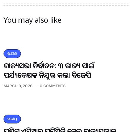
You may also like
ଜାତୀୟ
ରାଜ୍ୟସଭା ନିର୍ବାଚନ: ୩ ରାଜ୍ୟ ପାଇଁ
ପର୍ଯ୍ୟବେକ୍ଷକ ନିଯୁକ୍ତ କଲା ବିଜେପି
MARCH 9, 2026
0 COMMENTS
ଜାତୀୟ
ପଶ୍ଚିମ ଏସିଆର ପରିସ୍ଥିତି ନେଇ ରାଜ୍ୟସଭାକୁ