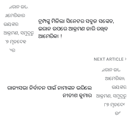
ଟ୍ରମ୍ପଙ୍କୁ ମିଳିଲା ସିନେଟର ସବୁଜ ସଙ୍କେତ,
ଇରାନ ଉପରେ ଆକ୍ରମଣ ଜାରି ରଖିବ
ଆମେରିକା !
NEXT ARTICLE
ରାଜ୍ୟସଭା ନିର୍ବାଚନ ପାଇଁ ନାମାଙ୍କନ ଭରିଲେ
ନୀତୀଶ କୁମାର