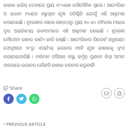
ଜାହାଜ ଇରିସ୍ ଦେନାରେ ପ୍ରାୟ ୧୮୦ଜଣ ନୌସୈନିକ ଥିଲେ । ଆମେରିକା
ଓ ଇରାନ ମଧ୍ୟରେ ବଢୁଥିବା ଯୁଦ୍ଧ ପରିସ୍ଥିତି ଯୋଗୁଁ ଏହି ଆକ୍ରମଣ
କରାଯାଇଛି । ଶ୍ରୀଲଙ୍କାର ଗାଲେ ସହରଠାରୁ ପ୍ରାୟ ୨୦-୪୦ ନଟିକାଲ ମାଇଲ
ଦୂର ଅନ୍ତର୍ଜାତୀୟ ଜଳସୀମାରେ ଏହି ଆକ୍ରମଣ ହୋଇଛି । ଶ୍ରୀଲଙ୍କା
ନୌସେନା ଉଦ୍ଧାର କାର୍ଯ୍ୟ ଜାରି ରଖିଛି । ​ଆମେରିକାର ରିପୋର୍ଟ ଅନୁଯାୟୀ
ଫେବୃଆରୀ ୨୮ରୁ ଏପର୍ଯ୍ୟନ୍ତ ଇରାନର ୧୭ଟି ଯୁଦ୍ଧ ଜାହାଜକୁ ଧ୍ୱଂସ
କରାଯାଇସାରିଛି । ବର୍ତ୍ତମାନ ପର୍ସିଆନ୍ ଗଲ୍ଫ, ହର୍ମୁଜ୍ ପ୍ରଣାଳୀ କିମ୍ବା ଓମାନ
ସାଗରରେ ଇରାନର କୌଣସି ଜାହାଜ ଚଳାଚଳ କରୁନାହିଁ।
Share:
PREVIOUS ARTICLE