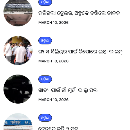
ଓଡ଼ିଶା
ଜଳିଗଲା ଟ୍ରେଲର, ଅଳ୍ପକେ ବର୍ତ୍ତିଲେ ଚାଳକ
MARCH 10, 2026
ଓଡ଼ିଶା
ଗ୍ୟାସ ସିଲିଣ୍ଡର ପାଇଁ ଡିପୋରେ ଲମ୍ବା ଲାଇନ୍
MARCH 10, 2026
ଓଡ଼ିଶା
ଖାଦ୍ୟ ପାଇଁ ଗାଁ ମୁହାଁ ଭାଲୁ ପଲ
MARCH 10, 2026
ଓଡ଼ିଶା
ଟ୍ରେନରେ କଟି ୨ ମୃତ