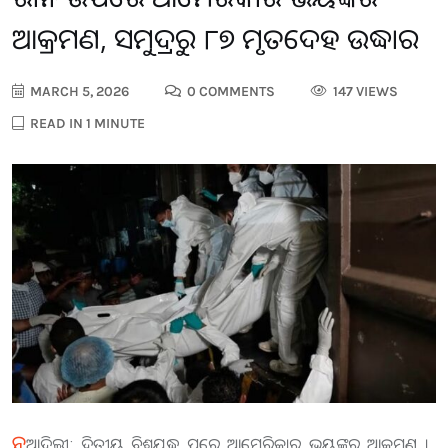
ଆକ୍ରମଣ, ସମୁଦ୍ରରୁ ୮୭ ମୃତଦେହ ଉଦ୍ଧାର
MARCH 5, 2026
0 COMMENTS
147 VIEWS
READ IN 1 MINUTE
ନୂ
ଆଦିଲ୍ଲୀ: ଦ୍ବିତୀୟ ବିଶ୍ବଯୁଦ୍ଧ ପରେ ଆମେରିକାର ଭୟଙ୍କର ଆକ୍ରମଣ । ​