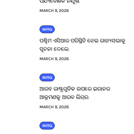
ପର୍ଯ୍ୟବେକ୍ଷକ ନିଯୁକ୍ତ.
MARCH 9, 2026
ଜାତୀୟ
ପଶ୍ଚିମ ଏସିଆର ପରିସ୍ଥିତି ନେଇ ରାଜ୍ୟସଭାକୁ
ସୂଚନା ଦେଲେ.
MARCH 9, 2026
ଜାତୀୟ
ଆରବ ରାଷ୍ଟ୍ରଗୁଡିକ ଉପରେ ଇରାନର
ଆକ୍ରମଣକୁ ଆରବ ଲିଗ୍‌ର.
MARCH 9, 2026
ଜାତୀୟ