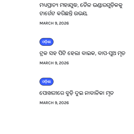
ମଧ୍ୟପ୍ରାଚ୍ୟ ମହାଯୁଦ୍ଧ, ତୈଳ ଭଣ୍ଡାରଗୁଡ଼ିକକୁ
ଟାର୍ଗେଟ କରିଛନ୍ତି ଉଭୟ.
MARCH 9, 2026
ଓଡ଼ିଶା
ଟ୍ରକ ସହ ପିଟି ହେଲା ବାଇକ, ବାପ-ପୁଅ ମୃତ
MARCH 9, 2026
ଓଡ଼ିଶା
ପୋଖରୀରେ ବୁଡ଼ି ଦୁଇ ନାବାଳିକା ମୃତ
MARCH 9, 2026