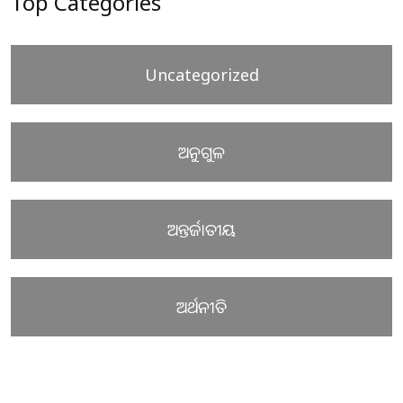
Top Categories
Uncategorized
ଅନୁଗୁଳ
ଅନ୍ତର୍ଜାତୀୟ
ଅର୍ଥନୀତି