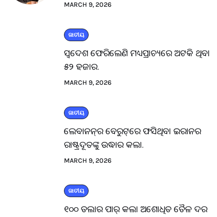
MARCH 9, 2026
ଜାତୀୟ
ସ୍ବଦେଶ ଫେରିଲେଣି ମଧ୍ୟପ୍ରାଚ୍ୟରେ ଅଟକି ଥିବା
୫୨ ହଜାର.
MARCH 9, 2026
ଜାତୀୟ
ଲେବାନନ୍‌ର ବେରୁଟ୍‌ରେ ଫସିଥିବା ଇରାନର
ରାଷ୍ଟ୍ରଦୂତଙ୍କୁ ଉଦ୍ଧାର କଲା.
MARCH 9, 2026
ଜାତୀୟ
୧୦୦ ଡଲାର ପାର୍ କଲା ଅଶୋଧିତ ତୈଳ ଦର