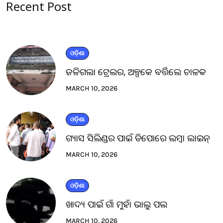
Recent Post
ଓଡ଼ିଶା
ଜଳିଗଲା ଟ୍ରେଲର, ଅଳ୍ପକେ ବର୍ତ୍ତିଲେ ଚାଳକ
MARCH 10, 2026
ଓଡ଼ିଶା
ଗ୍ୟାସ ସିଲିଣ୍ଡର ପାଇଁ ଡିପୋରେ ଲମ୍ବା ଲାଇନ୍
MARCH 10, 2026
ଓଡ଼ିଶା
ଖାଦ୍ୟ ପାଇଁ ଗାଁ ମୁହାଁ ଭାଲୁ ପଲ
MARCH 10, 2026