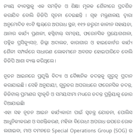
ନ୍ୟାୟ ବ୍ୟବସ୍ଥାକୁ ଏକ ସମନ୍ୱିତ ଓ ଶିକ୍ଷା ମୂଳକ ଶୈଳୀରେ ପ୍ରଦର୍ଶିତ
କରାଯିବ ବୋଲି ଡିଜିପି ସୂଚନା ଦେଇଛନ୍ତି । ଗୃହ ମନ୍ତ୍ରଣାଳୟ ଦ୍ଵାରା
ଅନୁମୋଦିତ ୧୦ଟି ଷ୍ଟଲ୍‌ରେ ଅପରାଧ ସ୍ଥଳ, ୧୧୨ ଜରୁରୀ କାଳୀନ ସହାୟତା,
ଥାନାର କାର୍ଯ୍ୟ ପ୍ରଣାଳୀ, ହସ୍ପିଟାଲ୍ ସମନ୍ୱୟ, ଫରେନସିକ ପ୍ରୟୋଗଶାଳା,
ପବ୍ଲିକ ପ୍ରସିକ୍ୟୁସନ୍, ଜିଲ୍ଲା ଅଦାଲତ, କାରାଗାର ଓ ହାଇକୋର୍ଟର କାର୍ଯ୍ୟ
ଶୈଳୀ ସମ୍ପର୍କରେ ସାଧାରଣ ଲୋକମାନେ ଅବଗତ ହୋଇପାରିବେ ବୋଲି
ଡିଜିପି ଆଶା ବ୍ୟକ୍ତ କରିଥିଲେ ।
ନୂତନ ଆଇନରେ ପ୍ରଯୁକ୍ତି ବିଦ୍ୟା ଓ ବୈଜ୍ଞାନିକ ତଦନ୍ତକୁ ଗୁରୁତ୍ବ ପ୍ରଦାନ
କରାଯାଇଛି । ସେହି ଅନୁଯାୟୀ, ଗୁରୁତର ଅପରାଧରେ ଫରେନସିକ ତଦନ୍ତ,
ଡିଜିଟାଲ୍ ପ୍ରମାଣର ସ୍ୱୀକୃତି ଓ ସମୟସୀମା ମଧ୍ୟରେ ତଦନ୍ତ ପ୍ରକ୍ରିୟାକୁ ଜୋର
ଦିଆଯାଇଛି।
ଏହା ସହ ନୂତନ ଆଇନ କାର୍ଯ୍ୟକାରୀ ପାଇଁ ସ୍ବତନ୍ତ୍ର ଯୋଜନା, ପୋଲିସ
ଆଧୁନିକୀକରଣ ଓ ସଶକ୍ତିକରଣ, ମହିଳା ବିରୋଧୀ ଅପରାଧ ଉପରେ ରୋକ
ଲଗାଇବା, ମାଓ ଦମନରେ Special Operations Group (SOG) ର