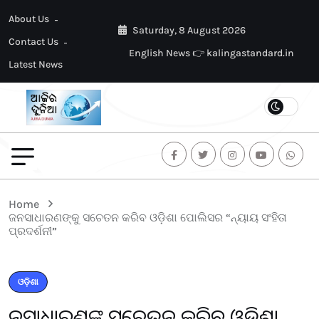
About Us
Saturday, 8 August 2026
Contact Us
English News 👉 kalingastandard.in
Latest News
Home
ଜନସାଧାରଣଙ୍କୁ ସଚେତନ କରିବ ଓଡ଼ିଶା ପୋଲିସର “ନ୍ୟାୟ ସଂହିତା
ପ୍ରଦର୍ଶନୀ”
ଓଡ଼ିଶା
ଜନସାଧାରଣଙ୍କୁ ସଚେତନ କରିବ ଓଡ଼ିଶା