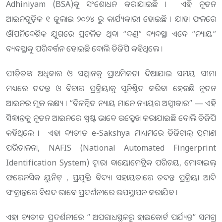
Adhiniyam (BSA)କୁ ସଂଶୋଧନ କରାଯାଇଛି । ଏହି ନୂତନ
ଆଇନଗୁଡ଼ିକ ୧ ଜୁଲାଇ ୨୦୨୪ ରୁ କାର୍ଯ୍ୟକାରୀ ହୋଇଛି । ଯାହା ଫଳରେ
ଔପନିବେଶିକ ଯୁଗରେ ପ୍ରଚଳିତ ଥିବା “ଦଣ୍ଡ” ବ୍ୟବସ୍ଥା ଏବେ “ନ୍ୟାୟ”
ବ୍ୟବସ୍ଥାକୁ ପରିବର୍ତ୍ତନ ହୋଇଛି ବୋଲି ଡିଜିପି କହିଥିଲେ ।
ପୀଡ଼ିତଙ୍କ ଅଧିକାର ଓ ସମ୍ମାନକୁ ପ୍ରାଥମିକତା ଦିଆଯାଇ ସମୟ ସୀମା
ମଧ୍ୟରେ ତଦନ୍ତ ଓ ବିଚାର ପ୍ରକ୍ରିୟାକୁ ସୁନିଶ୍ଚିତ କରିବା ହେଉଛି ନୂତନ
ଆଇନର ମୂଳ ଲକ୍ଷ୍ୟ । “ବିଳମ୍ବିତ ନ୍ୟାୟ ମାନେ ନ୍ୟାୟର ଅସ୍ୱୀକାର” — ଏହି
ସିଦ୍ଧାନ୍ତକୁ ନୂତନ ଆଇନରେ ସ୍ପଷ୍ଟ ଭାବେ ଉଲ୍ଲେଖ କରାଯାଇଛି ବୋଲି ଡିଜିପି
କହିଥିଲେ । ଏହା ବ୍ୟତୀତ e-Sakshya ମାଧ୍ୟମରେ ଡିଜିଟାଲ୍ ପ୍ରମାଣ
ପରିଚାଳନା, NAFIS (National Automated Fingerprint
Identification System) ଦ୍ୱାରା ବାୟୋମେଟ୍ରିକ ପରିଚୟ, ମୋବାଇଲ୍
ଫରେନସିକ ୟୁନିଟ୍ , ପ୍ରଯୁକ୍ତି ବିଦ୍ୟା ସହାୟତାରେ ତଦନ୍ତ ପ୍ରକ୍ରିୟା ଆଦି
ସଂକ୍ରାନ୍ତରେ ବିଶଦ ଭାବେ ପ୍ରଦର୍ଶନୀରେ ଉପସ୍ଥାପନ କରାଯିବ ।
ଏହା ବ୍ୟତୀତ ପ୍ରଦର୍ଶନୀରେ “ ଅପରାଧସ୍ଥଳରୁ ହାଇକୋର୍ଟ ପର୍ଯ୍ୟନ୍ତ” ସମଗ୍ର