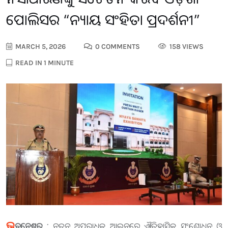
ପୋଲିସର “ନ୍ୟାୟ ସଂହିତା ପ୍ରଦର୍ଶନୀ”
MARCH 5, 2026
0 COMMENTS
158 VIEWS
READ IN 1 MINUTE
ଭୁ
ବନେଶ୍ୱର :
ନୂତନ ଅପରାଧିକ ଆଇନରେ ଐତିହାସିକ ସଂଶୋଧନ ଓ