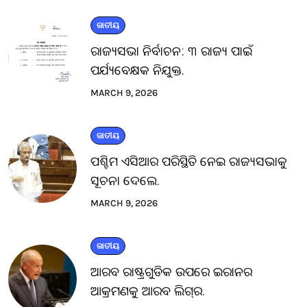
ଜାତୀୟ
ରାଜ୍ୟସଭା ନିର୍ବାଚନ: ୩ ରାଜ୍ୟ ପାଇଁ
ପର୍ଯ୍ୟବେକ୍ଷକ ନିଯୁକ୍ତ.
MARCH 9, 2026
ଜାତୀୟ
ପଶ୍ଚିମ ଏସିଆର ପରିସ୍ଥିତି ନେଇ ରାଜ୍ୟସଭାକୁ
ସୂଚନା ଦେଲେ.
MARCH 9, 2026
ଜାତୀୟ
ଆରବ ରାଷ୍ଟ୍ରଗୁଡିକ ଉପରେ ଇରାନର
ଆକ୍ରମଣକୁ ଆରବ ଲିଗ୍‌ର.