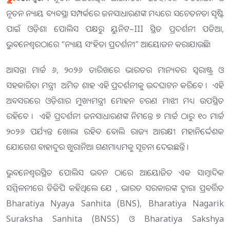
ନୂତନ ନ୍ୟାୟ ବ୍ୟବସ୍ଥା ସମ୍ପର୍କରେ ଜନସାଧାରଣଙ୍କ ମଧ୍ୟରେ ସଚେତନତା ସୃଷ୍ଟି
ପାଇଁ ଓଡ଼ିଶା ପୋଲିସ ପକ୍ଷରୁ ୟୁନିଟ–III ସ୍ଥିତ ପ୍ରଦର୍ଶନୀ ପଡିଆ,
ଭୁବନେଶ୍ୱରଠାରେ “ନ୍ୟାୟ ସଂହିତା ପ୍ରଦର୍ଶନୀ” ଆୟୋଜନ କରାଯାଉଛି।
ଆସନ୍ତା ମାର୍ଚ୍ଚ ୬, ୨୦୨୬ ତାରିଖରେ ଭାରତର ମାନ୍ୟବର ସ୍ଵରାଷ୍ଟ୍ର ଓ
ସହକାରିତା ମନ୍ତ୍ରୀ ଅମିତ ଶାହ ଏହି ପ୍ରଦର୍ଶନୀକୁ ଉଦଘାଟନ କରିବେ । ଏହି
ଅବସରରେ ଓଡ଼ିଶାର ମୁଖ୍ୟମନ୍ତ୍ରୀ ମୋହନ ଚରଣ ମାଝୀ ମଧ୍ୟ ଉପସ୍ଥିତ
ରହିବେ । ଏହି ପ୍ରଦର୍ଶନୀ ଜନସାଧାରଣଙ୍କ ନିମନ୍ତେ ୭ ମାର୍ଚ୍ଚ ଠାରୁ ୧୦ ମାର୍ଚ୍ଚ
୨୦୨୬ ପର୍ଯ୍ୟନ୍ତ ଖୋଲା ରହିବ ବୋଲି ରାଜ୍ୟ ଆରକ୍ଷୀ ମହାନିର୍ଦ୍ଦେଶକ
ଯୋଗେଶ ବାହାଦୁର ଖୁରାନିଆ ଗଣମାଧ୍ୟମକୁ ସୂଚନା ଦେଇଛନ୍ତି ।
ଭୁବନେଶ୍ଵରସ୍ଥିତ ପୋଲିସ ଭବନ ଠାରେ ଆୟୋଜିତ ଏକ ସାମ୍ବାଦିକ
ସମ୍ମିଳନୀରେ ଡିଜିପି କହିଥିଲେ ଯେ , ଭାରତ ସରକାରଙ୍କ ଦ୍ୱାରା ପ୍ରବର୍ତ୍ତିତ
Bharatiya Nyaya Sanhita (BNS), Bharatiya Nagarik
Suraksha Sanhita (BNSS) ଓ Bharatiya Sakshya