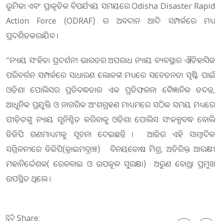
ଭୂମିକା ଏବଂ ପ୍ରାକୃତିକ ବିପର୍ଯ୍ୟୟ ସମୟରେ Odisha Disaster Rapid
Action Force (ODRAF) ର ଅବଦାନ ଆଦି ସମ୍ପର୍କରେ ମଧ୍ୟ
ପ୍ରଦର୍ଶିତକରାଯିବ ।
“ନ୍ୟାୟ ସଂହିତା ପ୍ରଦର୍ଶନୀ ଭାରତର ଅପରାଧ ନ୍ୟାୟ ବ୍ୟବସ୍ଥାର ଐତିହାସିକ
ପରିବର୍ତ୍ତନ ସମ୍ପର୍କରେ ସାଧାରଣ ଲୋକଙ୍କ ମଧ୍ୟରେ ସଚେତନତା ସୃଷ୍ଟି ପାଇଁ
ଓଡ଼ିଶା ପୋଲିସର ପ୍ରତିବଦ୍ଧତାର ଏକ ପ୍ରତିଫଳନ। ବୈଜ୍ଞାନିକ ତଦନ୍ତ,
ଆଧୁନିକ ପ୍ରଯୁକ୍ତି ଓ ନାଗରିକ ଅଂଶଗ୍ରହଣ ମାଧ୍ୟମରେ ସଠିକ ସମୟ ମଧ୍ୟରେ
ପୀଡ଼ିତଙ୍କୁ ନ୍ୟାୟ ସୁନିଶ୍ଚିତ କରିବାକୁ ଓଡ଼ିଶା ପୋଲିସ ସଂକଳ୍ପବଦ୍ଧ ବୋଲି
ଡିଜିପି ଗଣମାଧ୍ୟମକୁ ସୂଚନା ଦେଇଛନ୍ତି । ଆଜିର ଏହି ସାମ୍ବାଦିକ
ସମ୍ମିଳନୀରେ ଡିଜିପି(କ୍ରାଇମବ୍ରାଞ୍ଚ) ବିନୟତୋଷ ମିଶ୍ର, ଅତିରିକ୍ତ ଆରକ୍ଷୀ
ମହାନିର୍ଦ୍ଦେଶକ( ରେଳବାଇ ଓ ଉପକୂଳ ସୁରକ୍ଷା) ଅରୁଣ ବୋଥ୍ରା ପ୍ରମୁଖ
ଉପସ୍ଥିତ ଥିଲେ ।
Share: