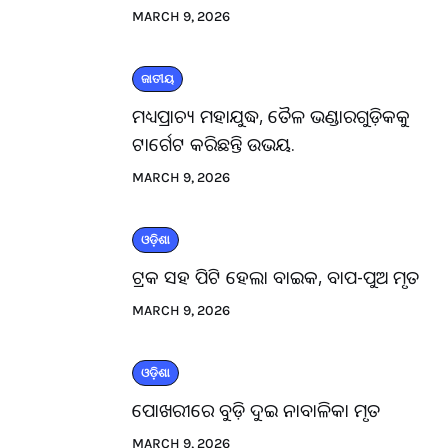
MARCH 9, 2026
ଜାତୀୟ
ମଧ୍ୟପ୍ରାଚ୍ୟ ମହାଯୁଦ୍ଧ, ତୈଳ ଭଣ୍ଡାରଗୁଡ଼ିକକୁ
ଟାର୍ଗେଟ କରିଛନ୍ତି ଉଭୟ.
MARCH 9, 2026
ଓଡ଼ିଶା
ଟ୍ରକ ସହ ପିଟି ହେଲା ବାଇକ, ବାପ-ପୁଅ ମୃତ
MARCH 9, 2026
ଓଡ଼ିଶା
ପୋଖରୀରେ ବୁଡ଼ି ଦୁଇ ନାବାଳିକା ମୃତ
MARCH 9, 2026