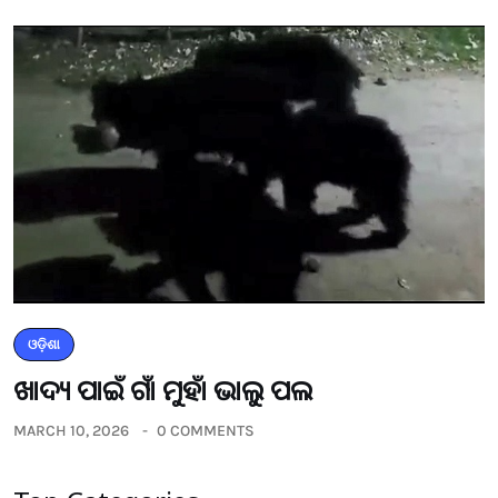
ଓଡ଼ିଶା
ଖାଦ୍ୟ ପାଇଁ ଗାଁ ମୁହାଁ ଭାଲୁ ପଲ
MARCH 10, 2026
0 COMMENTS