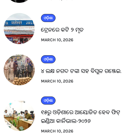
ଓଡ଼ିଶା
ଟ୍ରେନରେ କଟି ୨ ମୃତ
MARCH 10, 2026
ଓଡ଼ିଶା
୪ ଲକ୍ଷ ନଗଦ ଟଙ୍କା ସହ ବିପୁଳ ଗଞ୍ଜେଇ.
MARCH 10, 2026
ଓଡ଼ିଶା
୧୫ରୁ ଓଡ଼ିଶାରେ ଆୟୋଜିତ ହେବ ଫିଟ୍
ଇଣ୍ଡିଆ କାର୍ନିଭାଲ-୨୦୨୬
MARCH 10, 2026