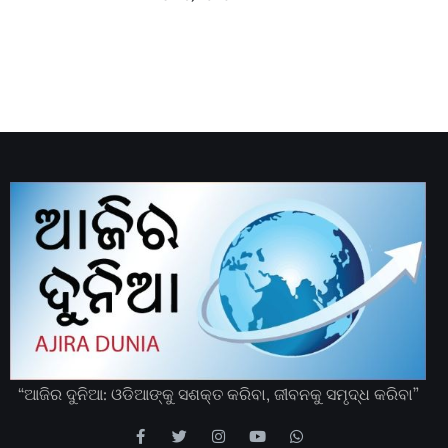
“ଆଜିର ଦୁନିଆ: ଓଡିଆଙ୍କୁ ସଶକ୍ତ କରିବା, ଜୀବନକୁ ସମୃଦ୍ଧ କରିବା”