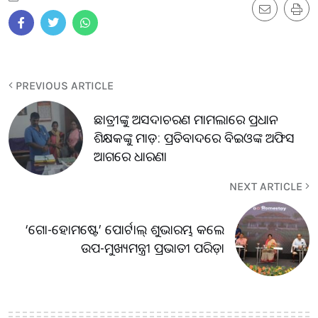
PREVIOUS ARTICLE
ଛାତ୍ରୀଙ୍କୁ ଅସଦାଚରଣ ମାମଲାରେ ପ୍ରଧାନ
ଶିକ୍ଷକଙ୍କୁ ମାଡ଼: ପ୍ରତିବାଦରେ ବିଇଓଙ୍କ ଅଫିସ
ଆଗରେ ଧାରଣା
NEXT ARTICLE
‘ଗୋ-ହୋମଷ୍ଟେ’ ପୋର୍ଟାଲ୍ ଶୁଭାରମ୍ଭ କଲେ
ଉପ-ମୁଖ୍ୟମନ୍ତ୍ରୀ ପ୍ରଭାତୀ ପରିଡ଼ା