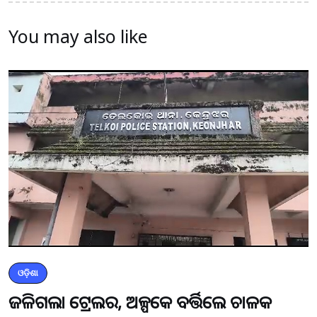
You may also like
ଓଡ଼ିଶା
ଜଳିଗଲା ଟ୍ରେଲର, ଅଳ୍ପକେ ବର୍ତ୍ତିଲେ ଚାଳକ