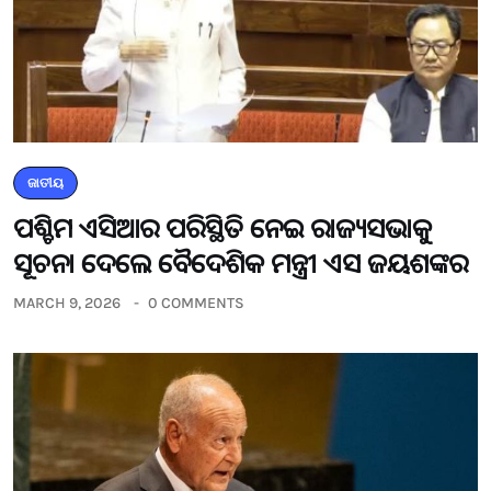
ଜାତୀୟ
ପଶ୍ଚିମ ଏସିଆର ପରିସ୍ଥିତି ନେଇ ରାଜ୍ୟସଭାକୁ
ସୂଚନା ଦେଲେ ବୈଦେଶିକ ମନ୍ତ୍ରୀ ଏସ ଜୟଶଙ୍କର
MARCH 9, 2026
0 COMMENTS