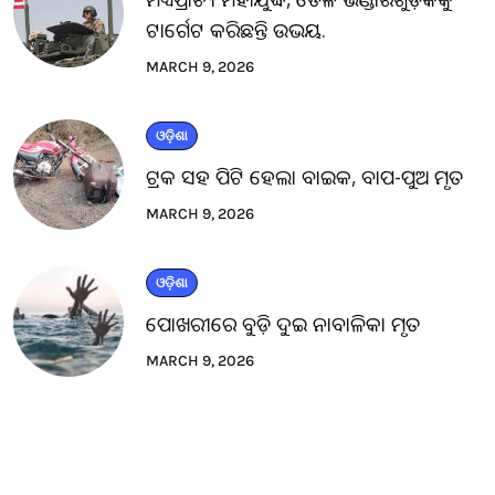
ଟାର୍ଗେଟ କରିଛନ୍ତି ଉଭୟ.
MARCH 9, 2026
ଓଡ଼ିଶା
ଟ୍ରକ ସହ ପିଟି ହେଲା ବାଇକ, ବାପ-ପୁଅ ମୃତ
MARCH 9, 2026
ଓଡ଼ିଶା
ପୋଖରୀରେ ବୁଡ଼ି ଦୁଇ ନାବାଳିକା ମୃତ
MARCH 9, 2026