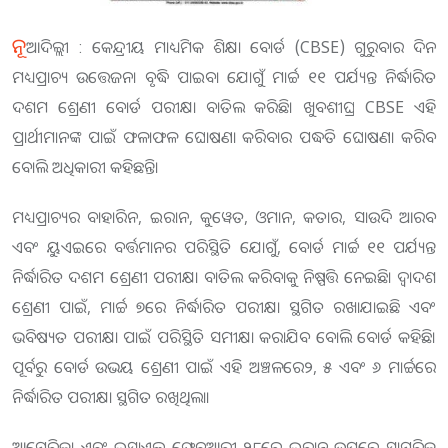
ନୂ
ଆଦିଲ୍ଲୀ : କେନ୍ଦ୍ରୀୟ ମାଧ୍ୟମିକ ଶିକ୍ଷା ବୋର୍ଡ (CBSE) ଗୁରୁବାର ଦିନ
ମଧ୍ୟପ୍ରାଚ୍ୟ ଉତ୍ତେଜନା ବୃଦ୍ଧି ପାଇବା ଯୋଗୁଁ ମାର୍ଚ୍ଚ ୧୧ ପର୍ଯ୍ୟନ୍ତ ନିର୍ଦ୍ଧାରିତ
ଦଶମ ଶ୍ରେଣୀ ବୋର୍ଡ ପରୀକ୍ଷା ବାତିଲ କରିଛି। ଖୁବଶୀଘ୍ର CBSE ଏହି
ପ୍ରାର୍ଥୀମାନଙ୍କ ପାଇଁ ଫଳାଫଳ ଘୋଷଣା କରିବାର ପଦ୍ଧତି ଘୋଷଣା କରିବ
ବୋଲି ଅଧିକାରୀ କହିଛନ୍ତି।
ମଧ୍ୟପ୍ରାଚ୍ୟର ବାହାରିନ, ଇରାନ, କୁୱେତ, ଓମାନ, କତାର, ସାଉଦି ଆରବ
ଏବଂ ୟୁଏଇରେ ବର୍ତ୍ତମାନର ପରିସ୍ଥିତି ଯୋଗୁଁ, ବୋର୍ଡ ମାର୍ଚ୍ଚ ୧୧ ପର୍ଯ୍ୟନ୍ତ
ନିର୍ଦ୍ଧାରିତ ଦଶମ ଶ୍ରେଣୀ ପରୀକ୍ଷା ବାତିଲ କରିବାକୁ ନିଷ୍ପତ୍ତି ନେଇଛି। ଦ୍ୱାଦଶ
ଶ୍ରେଣୀ ପାଇଁ, ମାର୍ଚ୍ଚ ୭ରେ ନିର୍ଦ୍ଧାରିତ ପରୀକ୍ଷା ସ୍ଥଗିତ ରଖାଯାଇଛି ଏବଂ
ଭବିଷ୍ୟତ ପରୀକ୍ଷା ପାଇଁ ପରିସ୍ଥିତି ସମୀକ୍ଷା କରାଯିବ ବୋଲି ବୋର୍ଡ କହିଛି।
ପୂର୍ବରୁ ବୋର୍ଡ ଉଭୟ ଶ୍ରେଣୀ ପାଇଁ ଏହି ଅଞ୍ଚଳରେ୨, ୫ ଏବଂ ୬ ମାର୍ଚ୍ଚରେ
ନିର୍ଦ୍ଧାରିତ ପରୀକ୍ଷା ସ୍ଥଗିତ ରଖିଥିଲା।
ଆମେରିକା ଏବଂ ଇସ୍ରାଏଲ ଫେବୃଆରୀ ୨୮ରେ ଇରାନ ଉପରେ ସାମରିକ