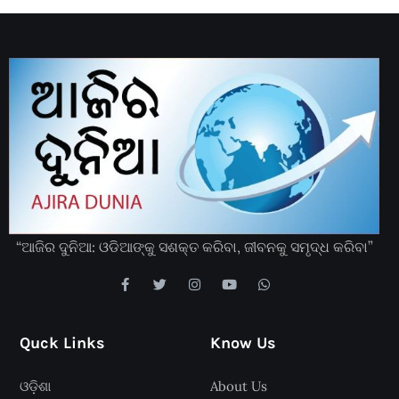
“ଆଜିର ଦୁନିଆ: ଓଡିଆଙ୍କୁ ସଶକ୍ତ କରିବା, ଜୀବନକୁ ସମୃଦ୍ଧ କରିବା”
Quck Links
Know Us
ଓଡ଼ିଶା
About Us