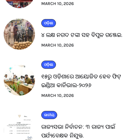
MARCH 10, 2026
ଓଡ଼ିଶା
୪ ଲକ୍ଷ ନଗଦ ଟଙ୍କା ସହ ବିପୁଳ ଗଞ୍ଜେଇ.
MARCH 10, 2026
ଓଡ଼ିଶା
୧୫ରୁ ଓଡ଼ିଶାରେ ଆୟୋଜିତ ହେବ ଫିଟ୍
ଇଣ୍ଡିଆ କାର୍ନିଭାଲ-୨୦୨୬
MARCH 10, 2026
ଜାତୀୟ
ରାଜ୍ୟସଭା ନିର୍ବାଚନ: ୩ ରାଜ୍ୟ ପାଇଁ
ପର୍ଯ୍ୟବେକ୍ଷକ ନିଯୁକ୍ତ.