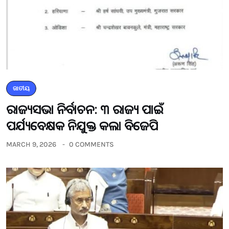
ଜାତୀୟ
ରାଜ୍ୟସଭା ନିର୍ବାଚନ: ୩ ରାଜ୍ୟ ପାଇଁ
ପର୍ଯ୍ୟବେକ୍ଷକ ନିଯୁକ୍ତ କଲା ବିଜେପି
MARCH 9, 2026
0 COMMENTS