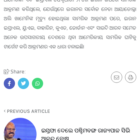
ଆକ୍ରମଣ କରିଥିଲେ, ଯେଉଁଥିରେ ଇରାନର ସର୍ବୋଚ୍ଚ ନେତା ଆୟାତୋଲ୍ଲା
ଅଲି ଖାମେନିଙ୍କ ମୃତ୍ୟୁ ହୋଇଥିଲା। ସାମରିକ ଆକ୍ରମଣ ପରେ, ଇରାନ
ଇସ୍ରାଏଲ, ୟୁଏଇ, ବାହାରିନ, କୁଏତ, ଜୋର୍ଡାନ ଏବଂ ସାଉଦି ଆରବ ସମେତ
ଅନେକ ଉପସାଗରୀୟ ଦେଶରେ ଥିବା ଆମେରିକୀୟ ସାମରିକ ଘାଟିକୁ
ଟାର୍ଗେଟ କରି ଆକ୍ରମଣର ଏକ ଧାରା ଚଳାଇଛି।
Share:
PREVIOUS ARTICLE
ଇସ୍ତଫା ଦେଲେ ପଶ୍ଚିମବଙ୍ଗ ରାଜ୍ୟପାଳ ସିଭି
ଆନନ୍ଦ ବୋଷ