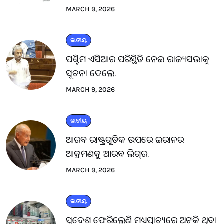
MARCH 9, 2026
ଜାତୀୟ
ପଶ୍ଚିମ ଏସିଆର ପରିସ୍ଥିତି ନେଇ ରାଜ୍ୟସଭାକୁ
ସୂଚନା ଦେଲେ.
MARCH 9, 2026
ଜାତୀୟ
ଆରବ ରାଷ୍ଟ୍ରଗୁଡିକ ଉପରେ ଇରାନର
ଆକ୍ରମଣକୁ ଆରବ ଲିଗ୍‌ର.
MARCH 9, 2026
ଜାତୀୟ
ସ୍ବଦେଶ ଫେରିଲେଣି ମଧ୍ୟପ୍ରାଚ୍ୟରେ ଅଟକି ଥିବା