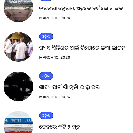
ଜଳିଗଲା ଟ୍ରେଲର, ଅଳ୍ପକେ ବର୍ତ୍ତିଲେ ଚାଳକ
MARCH 10, 2026
ଓଡ଼ିଶା
ଗ୍ୟାସ ସିଲିଣ୍ଡର ପାଇଁ ଡିପୋରେ ଲମ୍ବା ଲାଇନ୍
MARCH 10, 2026
ଓଡ଼ିଶା
ଖାଦ୍ୟ ପାଇଁ ଗାଁ ମୁହାଁ ଭାଲୁ ପଲ
MARCH 10, 2026
ଓଡ଼ିଶା
ଟ୍ରେନରେ କଟି ୨ ମୃତ