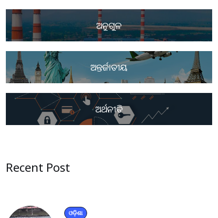
ଅନୁଗୁଳ
ଅନ୍ତର୍ଜାତୀୟ
ଅର୍ଥନୀତି
Recent Post
ଓଡ଼ିଶା