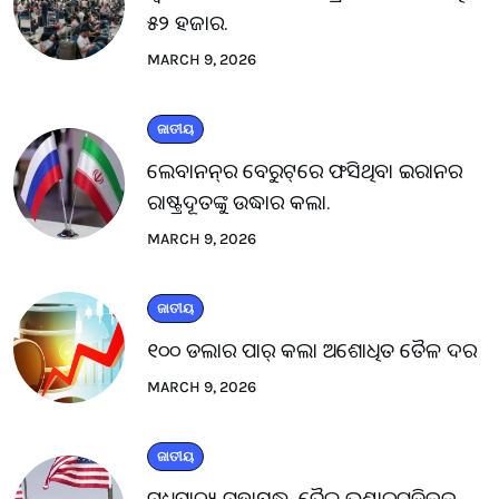
୫୨ ହଜାର.
MARCH 9, 2026
ଜାତୀୟ
ଲେବାନନ୍‌ର ବେରୁଟ୍‌ରେ ଫସିଥିବା ଇରାନର
ରାଷ୍ଟ୍ରଦୂତଙ୍କୁ ଉଦ୍ଧାର କଲା.
MARCH 9, 2026
ଜାତୀୟ
୧୦୦ ଡଲାର ପାର୍ କଲା ଅଶୋଧିତ ତୈଳ ଦର
MARCH 9, 2026
ଜାତୀୟ
ମଧ୍ୟପ୍ରାଚ୍ୟ ମହାଯୁଦ୍ଧ, ତୈଳ ଭଣ୍ଡାରଗୁଡ଼ିକକୁ