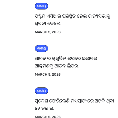
ଜାତୀୟ
ପଶ୍ଚିମ ଏସିଆର ପରିସ୍ଥିତି ନେଇ ରାଜ୍ୟସଭାକୁ
ସୂଚନା ଦେଲେ.
MARCH 9, 2026
ଜାତୀୟ
ଆରବ ରାଷ୍ଟ୍ରଗୁଡିକ ଉପରେ ଇରାନର
ଆକ୍ରମଣକୁ ଆରବ ଲିଗ୍‌ର.
MARCH 9, 2026
ଜାତୀୟ
ସ୍ବଦେଶ ଫେରିଲେଣି ମଧ୍ୟପ୍ରାଚ୍ୟରେ ଅଟକି ଥିବା
୫୨ ହଜାର.
MARCH 9, 2026