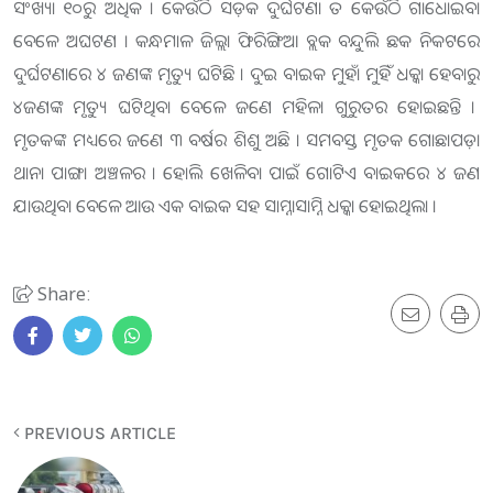
ସଂଖ୍ୟା ୧୦ରୁ ଅଧିକ । କେଉଁଠି ସଡ଼କ ଦୁର୍ଘଟଣା ତ କେଉଁଠି ଗାଧୋଇବା
ବେଳେ ଅଘଟଣ । କନ୍ଧମାଳ ଜିଲ୍ଲା ଫିରିଙ୍ଗିଆ ବ୍ଲକ ବନ୍ଦୁଲି ଛକ ନିକଟରେ
ଦୁର୍ଘଟଣାରେ ୪ ଜଣଙ୍କ ମୃତ୍ୟୁ ଘଟିଛି । ଦୁଇ ବାଇକ ମୁହାଁ ମୁହିଁ ଧକ୍କା ହେବାରୁ
୪ଜଣଙ୍କ ମୃତ୍ୟୁ ଘଟିଥିବା ବେଳେ ଜଣେ ମହିଳା ଗୁରୁତର ହୋଇଛନ୍ତି ।
ମୃତକଙ୍କ ମଧ୍ୟରେ ଜଣେ ୩ ବର୍ଷର ଶିଶୁ ଅଛି । ସମବସ୍ତ ମୃତକ ଗୋଛାପଡ଼ା
ଥାନା ପାଙ୍ଗା ଅଞ୍ଚଳର । ହୋଲି ଖେଳିବା ପାଇଁ ଗୋଟିଏ ବାଇକରେ ୪ ଜଣ
ଯାଉଥିବା ବେଳେ ଆଉ ଏକ ବାଇକ ସହ ସାମ୍ନାସାମ୍ନି ଧକ୍କା ହୋଇଥିଲା ।
Share:
PREVIOUS ARTICLE