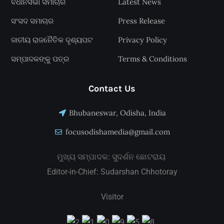
ବିଧାନସଭା ସମାଚାର
Latest News
ସଂସଦ ସମାଚାର
Press Release
ଜାତୀୟ ରାଜନୈତିକ ଦୃଶ୍ୟପଟ
Privacy Policy
ସମ୍ପାଦକଙ୍କୁ ପତ୍ର
Terms & Conditions
Contact Us
Bhubaneswar, Odisha, India
focusodishamedia@gmail.com
ମୁଖ୍ୟ ସମ୍ପାଦକ: ସୁଦର୍ଶନ ଛୋଟରାୟ
Editor-in-Chief: Sudarshan Chhotoray
Visitor