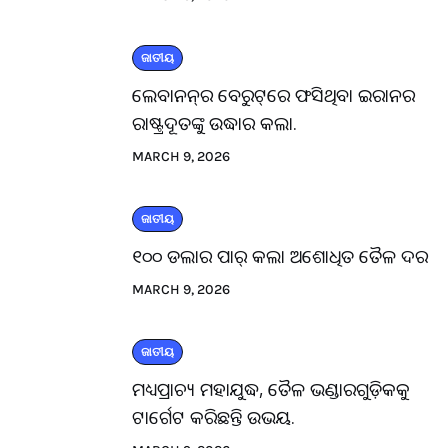
ଜାତୀୟ
ଲେବାନନ୍‌ର ବେରୁଟ୍‌ରେ ଫସିଥିବା ଇରାନର
ରାଷ୍ଟ୍ରଦୂତଙ୍କୁ ଉଦ୍ଧାର କଲା.
MARCH 9, 2026
ଜାତୀୟ
୧୦୦ ଡଲାର ପାର୍ କଲା ଅଶୋଧିତ ତୈଳ ଦର
MARCH 9, 2026
ଜାତୀୟ
ମଧ୍ୟପ୍ରାଚ୍ୟ ମହାଯୁଦ୍ଧ, ତୈଳ ଭଣ୍ଡାରଗୁଡ଼ିକକୁ
ଟାର୍ଗେଟ କରିଛନ୍ତି ଉଭୟ.