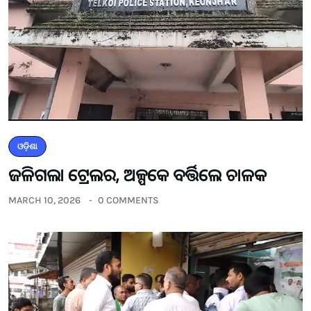
ଓଡ଼ିଶା
ଜଳିଗଲା ଟ୍ରେଲର, ଅଳ୍ପକେ ବର୍ତ୍ତିଲେ ଚାଳକ
MARCH 10, 2026
0 COMMENTS