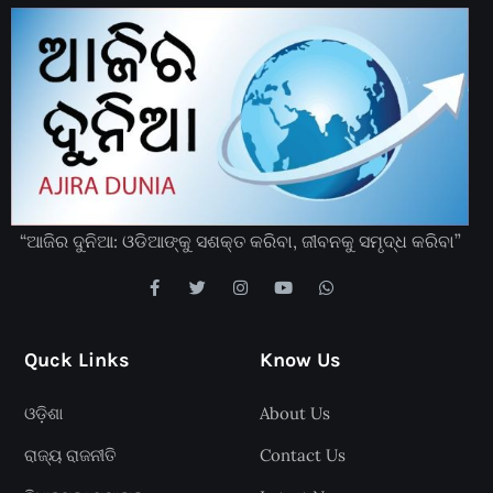
“ଆଜିର ଦୁନିଆ: ଓଡିଆଙ୍କୁ ସଶକ୍ତ କରିବା, ଜୀବନକୁ ସମୃଦ୍ଧ କରିବା”
Quck Links
Know Us
ଓଡ଼ିଶା
About Us
ରାଜ୍ୟ ରାଜନୀତି
Contact Us