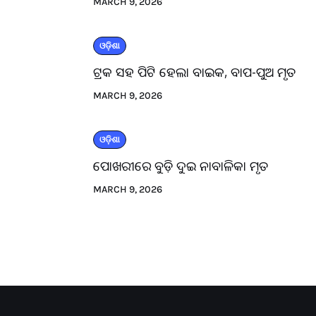
MARCH 9, 2026
ଓଡ଼ିଶା
ଟ୍ରକ ସହ ପିଟି ହେଲା ବାଇକ, ବାପ-ପୁଅ ମୃତ
MARCH 9, 2026
ଓଡ଼ିଶା
ପୋଖରୀରେ ବୁଡ଼ି ଦୁଇ ନାବାଳିକା ମୃତ
MARCH 9, 2026