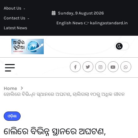
About Us
Sunday, 9 August 2026
Contact Us
English News 👉 kalingastandard.in
Latest News
Home
ହୋଲିରେ ବିଭିନ୍ନ ସ୍ଥାନରେ ଅଘଟଣ, ଚାଲିଗଲା ୧୦ରୁ ଅଧିକ ଜୀବନ
ଓଡ଼ିଶା
ହୋଲିରେ ବିଭିନ୍ନ ସ୍ଥାନରେ ଅଘଟଣ,