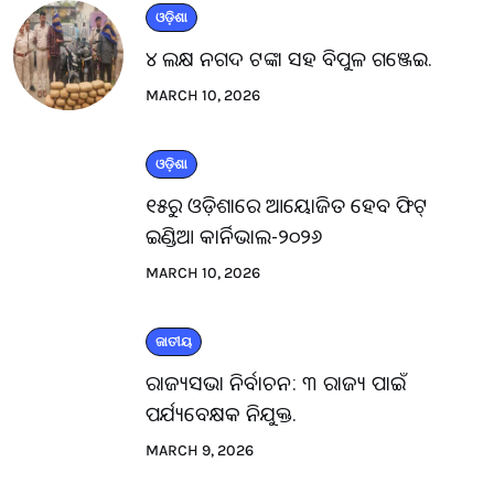
ଓଡ଼ିଶା
୪ ଲକ୍ଷ ନଗଦ ଟଙ୍କା ସହ ବିପୁଳ ଗଞ୍ଜେଇ.
MARCH 10, 2026
ଓଡ଼ିଶା
୧୫ରୁ ଓଡ଼ିଶାରେ ଆୟୋଜିତ ହେବ ଫିଟ୍
ଇଣ୍ଡିଆ କାର୍ନିଭାଲ-୨୦୨୬
MARCH 10, 2026
ଜାତୀୟ
ରାଜ୍ୟସଭା ନିର୍ବାଚନ: ୩ ରାଜ୍ୟ ପାଇଁ
ପର୍ଯ୍ୟବେକ୍ଷକ ନିଯୁକ୍ତ.
MARCH 9, 2026