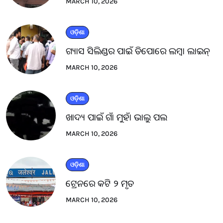
MARCH 10, 2026
ଓଡ଼ିଶା
ଗ୍ୟାସ ସିଲିଣ୍ଡର ପାଇଁ ଡିପୋରେ ଲମ୍ବା ଲାଇନ୍
MARCH 10, 2026
ଓଡ଼ିଶା
ଖାଦ୍ୟ ପାଇଁ ଗାଁ ମୁହାଁ ଭାଲୁ ପଲ
MARCH 10, 2026
ଓଡ଼ିଶା
ଟ୍ରେନରେ କଟି ୨ ମୃତ
MARCH 10, 2026