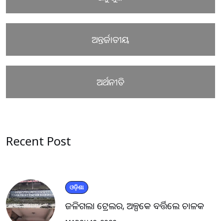
ଅନ୍ତର୍ଜାତୀୟ
ଅର୍ଥନୀତି
Recent Post
ଓଡ଼ିଶା
ଜଳିଗଲା ଟ୍ରେଲର, ଅଳ୍ପକେ ବର୍ତ୍ତିଲେ ଚାଳକ