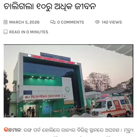
ଚାଲିଗଲା ୧୦ରୁ ଅଧିକ ଜୀବନ
MARCH 5, 2026
0 COMMENTS
142 VIEWS
READ IN 0 MINUTES
କ
ନ୍ଧମାଳ:
ରଙ୍ଗ ପର୍ବ ହୋଲିରେ ରାଜ୍ୟର ବିଭିନ୍ନ ସ୍ଥାନରେ ଅଘଟଣ । ମୃତ୍ୟୁ