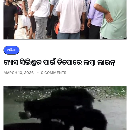
ଓଡ଼ିଶା
ଗ୍ୟାସ ସିଲିଣ୍ଡର ପାଇଁ ଡିପୋରେ ଲମ୍ବା ଲାଇନ୍
MARCH 10, 2026
0 COMMENTS