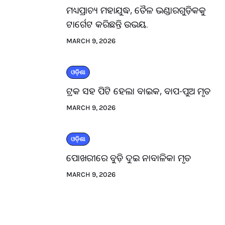
ମଧ୍ୟପ୍ରାଚ୍ୟ ମହାଯୁଦ୍ଧ, ତୈଳ ଭଣ୍ଡାରଗୁଡ଼ିକକୁ
ଟାର୍ଗେଟ କରିଛନ୍ତି ଉଭୟ.
MARCH 9, 2026
ଓଡ଼ିଶା
ଟ୍ରକ ସହ ପିଟି ହେଲା ବାଇକ, ବାପ-ପୁଅ ମୃତ
MARCH 9, 2026
ଓଡ଼ିଶା
ପୋଖରୀରେ ବୁଡ଼ି ଦୁଇ ନାବାଳିକା ମୃତ
MARCH 9, 2026