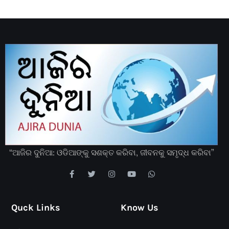
“ଆଜିର ଦୁନିଆ: ଓଡିଆଙ୍କୁ ସଶକ୍ତ କରିବା, ଜୀବନକୁ ସମୃଦ୍ଧ କରିବା”
Quck Links
Know Us