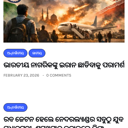
ଅନ୍ତର୍ଜାତୀୟ
ଜାତୀୟ
ଭାରତୀୟ ନାଗରିକଙ୍କୁ ଇରାନ ଛାଡିବାକୁ ପରାମର୍ଶ
FEBRUARY 23, 2026
0 COMMENTS
ଅନ୍ତର୍ଜାତୀୟ
ରବ ଜେଟନ ହେଲେ ନେଦରଲ୍ୟାଣ୍ଡର ସବୁଠୁ ଯୁବ