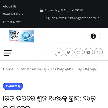
About Us
Thursday, 6 August 2026
Contact Us
English News 👉 kalingastandard.in
Latest News
Home
ଭାରତ ଉପରେ ଶୁଳ୍କ ୧୦%କୁ ହ୍ରାସ: ୨୪ରୁ ଲାଗୁ ହେବ
ଅନ୍ତର୍ଜାତୀୟ
ଭାରତ ଉପରେ ଶୁଳ୍କ ୧୦%କୁ ହ୍ରାସ: ୨୪ରୁ