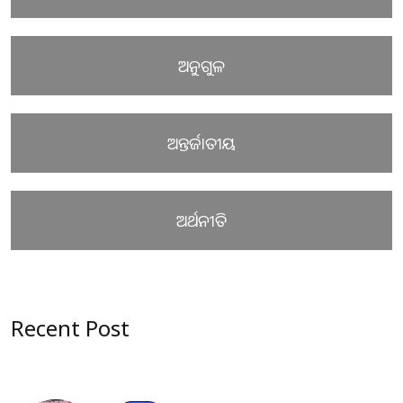
ଅନୁଗୁଳ
ଅନ୍ତର୍ଜାତୀୟ
ଅର୍ଥନୀତି
Recent Post