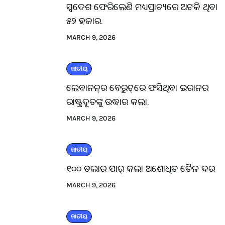
ସ୍ବଦେଶ ଫେରିଲେଣି ମଧ୍ୟପ୍ରାଚ୍ୟରେ ଅଟକି ଥିବା
୫୨ ହଜାର.
MARCH 9, 2026
ଜାତୀୟ
ଲେବାନନ୍‌ର ବେରୁଟ୍‌ରେ ଫସିଥିବା ଇରାନର
ରାଷ୍ଟ୍ରଦୂତଙ୍କୁ ଉଦ୍ଧାର କଲା.
MARCH 9, 2026
ଜାତୀୟ
୧୦୦ ଡଲାର ପାର୍ କଲା ଅଶୋଧିତ ତୈଳ ଦର
MARCH 9, 2026
ଜାତୀୟ