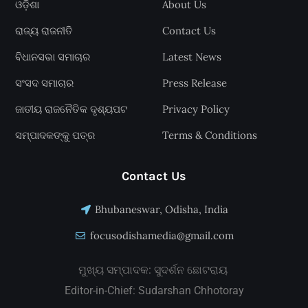
ଓଡ଼ିଶା
About Us
ରାଜ୍ୟ ରାଜନୀତି
Contact Us
ବିଧାନସଭା ସମାଚାର
Latest News
ସଂସଦ ସମାଚାର
Press Release
ଜାତୀୟ ରାଜନୈତିକ ଦୃଶ୍ୟପଟ
Privacy Policy
ସମ୍ପାଦକଙ୍କୁ ପତ୍ର
Terms & Conditions
Contact Us
Bhubaneswar, Odisha, India
focusodishamedia@gmail.com
ମୁଖ୍ୟ ସମ୍ପାଦକ: ସୁଦର୍ଶନ ଛୋଟରାୟ
Editor-in-Chief: Sudarshan Chhotoray