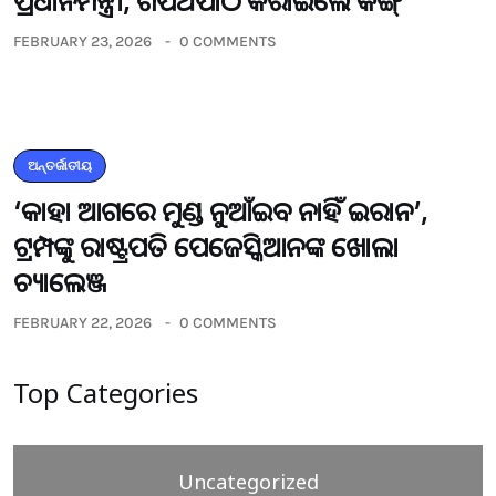
ପ୍ରଧାନମନ୍ତ୍ରୀ, ଶପଥପାଠ କରାଇଲେ କିଙ୍ଗ୍
FEBRUARY 23, 2026
0 COMMENTS
ଅନ୍ତର୍ଜାତୀୟ
‘କାହା ଆଗରେ ମୁଣ୍ଡ ନୁଆଁଇବ ନାହିଁ ଇରାନ’,
ଟ୍ରମ୍ପଙ୍କୁ ରାଷ୍ଟ୍ରପତି ପେଜେସ୍କିଆନଙ୍କ ଖୋଲା
ଚ୍ୟାଲେଞ୍ଜ
FEBRUARY 22, 2026
0 COMMENTS
Top Categories
Uncategorized