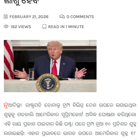
ଲାଗୁ ହେବ
FEBRUARY 21, 2026
0 COMMENTS
162 VIEWS
READ IN 1 MINUTE
ନୂ
ଆଦିଲ୍ଲୀ: ରାଷ୍ଟ୍ରପତି ଡୋନାଲ୍ଡ ଟ୍ରମ୍ପ ବିଭିନ୍ନ ଦେଶ ଉପରେ ଲଗାଇଥିବା
ଶୁଳ୍କକୁ ଗତକାଲି ଆମେରିକାର ସୁପ୍ରିମକୋର୍ଟ ଅସିଦ୍ଧ ଘୋଷଣା କରିଥିଲେ।
ଏହି ରାୟ ପ୍ରକାଶ ପାଇବାର କିଛି ଘଣ୍ଟା ପରେ ଟ୍ରମ୍ପ ନୂଆ ୧୦ ପ୍ରତିଶତ ଶୁଳ୍କ
ଲଗାଇଛନ୍ତି। ଏହାର ପ୍ରଭାବରେ ଭାରତ ଉପରେ ଆମେରିକାର ଶୁଳ୍କ ୧୮