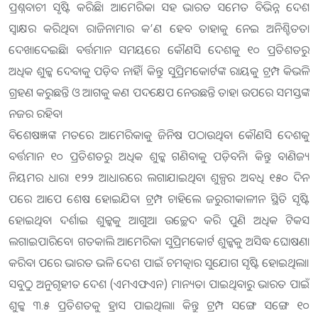
ପ୍ରଶ୍ନବାଚୀ ସୃଷ୍ଟି କରିଛି। ଆମେରିକା ସହ ଭାରତ ସମେତ ବିଭିନ୍ନ ଦେଶ
ସ୍ବାକ୍ଷର କରିଥିବା ରାଜିନାମାର କ’ଣ ହେବ ତାହାକୁ ନେଇ ଅନିଶ୍ଚିତତା
ଦେଖାଦେଇଛି। ବର୍ତ୍ତମାନ ସମୟରେ ‌କୌଣସି ଦେଶକୁ ୧୦ ପ୍ରତିଶତରୁ
ଅଧିକ ଶୁଳ୍କ ଦେବାକୁ ପଡ଼ିବ ନାହିଁ। କିନ୍ତୁ ସୁପ୍ରିମକୋର୍ଟଙ୍କ ରାୟକୁ ଟ୍ରମ୍ପ କିଭଳି
ଗ୍ରହଣ କରୁଛନ୍ତି ଓ ଆଗକୁ କଣ ପଦକ୍ଷେପ ନେଉଛନ୍ତି ତାହା ଉପରେ ସମସ୍ତଙ୍କ
ନଜର ରହିବ।
ବିଶେଷଜ୍ଞଙ୍କ ମତରେ ଆମେରିକାକୁ ଜିନିଷ ପଠାଉଥିବା କୌଣସି ଦେଶକୁ
ବର୍ତ୍ତମାନ ୧୦ ପ୍ରତିଶତରୁ ଅଧିକ ଶୁଳ୍କ ଗଣିବାକୁ ପଡ଼ିବନି। କିନ୍ତୁ ବାଣିଜ୍ୟ
ନିୟମର ଧାରା ୧୨୨ ଆଧାରରେ ଲଗାଯାଇଥିବା ଶୁଳ୍ପର ଅବଧି ୧୫୦ ଦିନ
ପରେ ଆପେ ଶେଷ ହୋଇଯିବ। ଟ୍ରମ୍ପ ଚାହିଲେ ଜରୁରୀକାଳୀନ ସ୍ଥିତି ସୃଷ୍ଟି
ହୋଇଥିବା ଦର୍ଶାଇ ଶୁଳ୍କକୁ ଆଗୁଆ ଉଚ୍ଛେଦ କରି ପୁଣି ଅଧିକ ଟିକସ
ଲଗାଇପାରିବେ। ଗତକାଲି ଆମେରିକା ସୁପ୍ରିମକୋର୍ଟ ଶୁଳ୍କକୁ ଅସିଦ୍ଧ ଘୋଷଣା
କରିବା ପରେ ଭାରତ ଭଳି ଦେଶ ପାଇଁ ଚମତ୍କାର ସୁଯୋଗ ସୃଷ୍ଟି ହୋଇଥିଲା।
ସବୁଠୁ ଅନୁଗୃହୀତ ଦେଶ (ଏମଏଫଏନ) ମାନ୍ୟତା ପାଇଥିବାରୁ ଭାରତ ପାଇଁ
ଶୁଳ୍କ ୩.୫ ପ୍ରତିଶତକୁ ହ୍ରାସ ପାଇଥିଲା। କିନ୍ତୁ ଟ୍ରମ୍ପ ସଙ୍ଗେ ସ‌ଙ୍ଗେ ୧୦