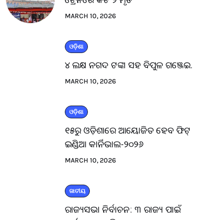
MARCH 10, 2026
ଓଡ଼ିଶା
୪ ଲକ୍ଷ ନଗଦ ଟଙ୍କା ସହ ବିପୁଳ ଗଞ୍ଜେଇ.
MARCH 10, 2026
ଓଡ଼ିଶା
୧୫ରୁ ଓଡ଼ିଶାରେ ଆୟୋଜିତ ହେବ ଫିଟ୍
ଇଣ୍ଡିଆ କାର୍ନିଭାଲ-୨୦୨୬
MARCH 10, 2026
ଜାତୀୟ
ରାଜ୍ୟସଭା ନିର୍ବାଚନ: ୩ ରାଜ୍ୟ ପାଇଁ