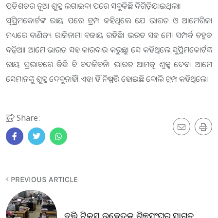
ପ୍ରତିଶତର ନୂଆ ଶୁଳ୍କ ଲଗାଇବା ପରେ ସବୁକିଛି ବିଗିଡ଼ିଯାଇଥିଲା।
ସୁପ୍ରିମକୋର୍ଟଙ୍କ ରାୟ ପରେ ଟ୍ରମ୍ପ କହିଥିଲେ ଯେ ଭାରତ ଓ ଆମେରିକା
ମଧ୍ୟରେ ବାଣିଜ୍ୟ ରାଜିନାମା ବଜାୟ ରହିଛି। ଭରତ ସହ ମୋ ସମ୍ପର୍କ ବହୁତ
ବଢ଼ିଆ। ଆମେ ଭାରତ ସହ କାରବାର କରୁଛୁ। ସେ କହିଥି‌ଲେ ସୁପ୍ରିମକୋର୍ଟଙ୍କ
ରାୟ ପ୍ରଭାବରେ କିଛି ବି ବଦଳିବନି। ଭାରତ ଆମକୁ ଶୁଳ୍କ ଦେବ। ଆମେ
ସେମାନଙ୍କୁ ଶୁଳ୍କ ଦେବୁନାହିଁ। ଏହା ହିଁ ନିଷ୍ପତ୍ତି ହୋଇଛି ବୋଲି ଟ୍ରମ୍ପ କହିଥିଲେ।
Share:
PREVIOUS ARTICLE
ବୃତ୍ତି ଟିକସ ଉଚ୍ଛେଦକୁ ଶିଳ୍ପସଂଘର ସ୍ବାଗତ