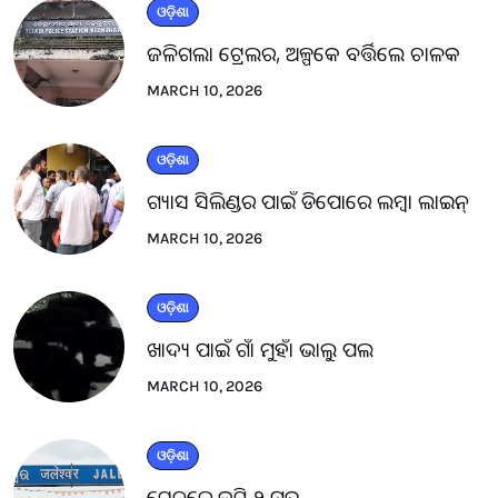
ଓଡ଼ିଶା
ଜଳିଗଲା ଟ୍ରେଲର, ଅଳ୍ପକେ ବର୍ତ୍ତିଲେ ଚାଳକ
MARCH 10, 2026
ଓଡ଼ିଶା
ଗ୍ୟାସ ସିଲିଣ୍ଡର ପାଇଁ ଡିପୋରେ ଲମ୍ବା ଲାଇନ୍
MARCH 10, 2026
ଓଡ଼ିଶା
ଖାଦ୍ୟ ପାଇଁ ଗାଁ ମୁହାଁ ଭାଲୁ ପଲ
MARCH 10, 2026
ଓଡ଼ିଶା
ଟ୍ରେନରେ କଟି ୨ ମୃତ