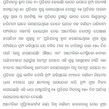
ପ୍ରତିଶତରୁ ହ୍ରାସ ପାଇ ୧୦ ପ୍ରତିଶତ ହୋଇଛି। ଭାରତ ଉପରେ ଟ୍ରମ୍ପ ଗତବର୍ଷ
ଅଗଷ୍ଟଠାରୁ ୫୦ ପ୍ରତିଶତ ଶୁଳ୍କ ଲଗାଇଥିଲେ। ସେଥିରୁ ୨୫ ପ୍ରତିଶତ ପାଲଟା
ଶୁଳ୍କ ଥିଲା ଓ ଅବଶିଷ୍ଟ ୨୫ ପ୍ରତିଶତ ରୁଷରୁ ଭାରତ ତେଲ କିଣୁଥିବାରୁ
ଜରିମାନା ଭାବେ ଲଗାଯାଇଥିଲା। ତେବେ ଭାରତ ସହ ବାଣିଜ୍ୟ ରାଜିନାମା
ସମ୍ପର୍କରେ ସହମତି ହୋଇଥିବା ନେଇ ଆମେରିକା ତରଫରୁ ଘୋଷଣା
କରାଯିବା ସହ ଶୁଳ୍କକୁ ୧୮ ପ୍ରତିଶତକୁ ହ୍ରାସ କରାଯାଇଥିଲା। ନୂଆ ଶୁଳ୍କ
ସମ୍ପର୍କରେ ଟ୍ରମ୍ପ କହିଥିଲେ ଯେ ଚଳିତ ମାସ ୨୪ ତାରିଖରୁ ତାହା ୧୫୦ ଦିନ
ପାଇଁ ଲାଗୁ କରାଯାଇଛି। ଔଷଧ ଏବଂ ଆମେରିକା-ମେକ୍ସିକୋ-କାନାଡା
ରାଜିନାମାରେ ଅନ୍ତର୍ଭୁକ୍ତ ସାମଗ୍ରୀ ଉପରେ ଏହି ଶୁଳ୍କ ଲାଗୁହେବ ନାହିଁ। ଏହା
ବ୍ୟତୀତ ଆମେରିକାକୁ ଆମଦାନୀ କରାଯାଉଥିବା ସବୁ ସାମଗ୍ରୀ ଉପ‌ରେ ୧୦
ପ୍ରତିଶତ ଶୁଳ୍କ ଲାଗିବ ବୋଲି ଟ୍ରମ୍ପ କହିଥିଲେ। ୧୯୭୪ର ବାଣିଜ୍ୟ ନିୟମର
ଧାରା ୧୨୨ରେ ଥିବା କ୍ଷମତାକୁ ଉପଯୋଗ କରି ଟ୍ରମ୍ପ ନୂଆ ଟିକସ
ଲଗାଇଛନ୍ତି। ଏହି ଧାରା ରାଷ୍ଟ୍ରପତିଙ୍କୁ ୧୫ ପ୍ରତିଶତ ଟିକସକୁ ୧୫୦ ଦିନ ପର୍ଯ୍ୟନ୍ତ
ଲଗାଇବାର କ୍ଷମତା ଦେଇଛି।
ଆମେରିକା ସୁପ୍ରିମକୋର୍ଟଙ୍କ ରାୟ ବିଶ୍ବ ବାଣିଜ୍ୟ କାରବାରକୁ ନେଇ ନୂଆ