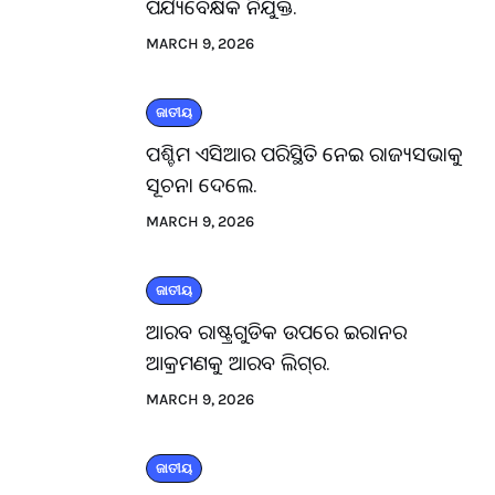
ପର୍ଯ୍ୟବେକ୍ଷକ ନିଯୁକ୍ତ.
MARCH 9, 2026
ଜାତୀୟ
ପଶ୍ଚିମ ଏସିଆର ପରିସ୍ଥିତି ନେଇ ରାଜ୍ୟସଭାକୁ
ସୂଚନା ଦେଲେ.
MARCH 9, 2026
ଜାତୀୟ
ଆରବ ରାଷ୍ଟ୍ରଗୁଡିକ ଉପରେ ଇରାନର
ଆକ୍ରମଣକୁ ଆରବ ଲିଗ୍‌ର.
MARCH 9, 2026
ଜାତୀୟ