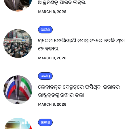
ଆକ୍ରମଣକୁ ଆରବ ଲିଗ୍‌ର.
MARCH 9, 2026
ଜାତୀୟ
ସ୍ବଦେଶ ଫେରିଲେଣି ମଧ୍ୟପ୍ରାଚ୍ୟରେ ଅଟକି ଥିବା
୫୨ ହଜାର.
MARCH 9, 2026
ଜାତୀୟ
ଲେବାନନ୍‌ର ବେରୁଟ୍‌ରେ ଫସିଥିବା ଇରାନର
ରାଷ୍ଟ୍ରଦୂତଙ୍କୁ ଉଦ୍ଧାର କଲା.
MARCH 9, 2026
ଜାତୀୟ