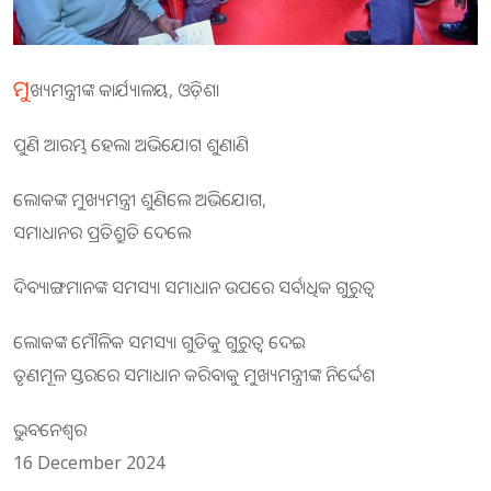
ମୁ
ଖ୍ୟମନ୍ତ୍ରୀଙ୍କ କାର୍ଯ୍ୟାଳୟ, ଓଡ଼ିଶା
ପୁଣି ଆରମ୍ଭ ହେଲା ଅଭିଯୋଗ ଶୁଣାଣି
ଲୋକଙ୍କ ମୁଖ୍ୟମନ୍ତ୍ରୀ ଶୁଣିଲେ ଅଭିଯୋଗ,
ସମାଧାନର ପ୍ରତିଶ୍ରୁତି ଦେଲେ
ଦିବ୍ୟାଙ୍ଗମାନଙ୍କ ସମସ୍ୟା ସମାଧାନ ଉପରେ ସର୍ବାଧିକ ଗୁରୁତ୍ୱ
ଲୋକଙ୍କ ମୌଳିକ ସମସ୍ୟା ଗୁଡିକୁ ଗୁରୁତ୍ୱ ଦେଇ
ତୃଣମୂଳ ସ୍ତରରେ ସମାଧାନ କରିବାକୁ ମୁଖ୍ୟମନ୍ତ୍ରୀଙ୍କ ନିର୍ଦ୍ଦେଶ
ଭୁବନେଶ୍ଵର
16 December 2024