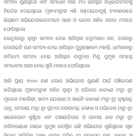
ସମସ୍ୟା ଶୁଣିଥିଲେ ଏବଂ ସମାଧାନ ପାଇଁ ମଧ୍ୟ ଉପସ୍ଥିତ ଅଧିକାରୀମାନଙ୍କୁ
ନିର୍ଦ୍ଦେଶ ଦେଇଥିଲେ। ମୁଖ୍ୟମନ୍ତ୍ରୀଙ୍କ ଏହି ସହୃଦୟତାପୂର୍ଣ୍ଣ ବ୍ୟବହାରରେ
ଭିନ୍ନକ୍ଷମ ଅଭିଯୋଗକାରୀମାନେ ଆଶା ଓ ଭରସା ସହିତ ଆନନ୍ଦ ମନରେ
ଫେରିଥିଲେ।
କେନ୍ଦୁଝରରୁ ସ୍ୱାସ୍ଥ୍ୟ ସମସ୍ୟା ନେଇ ଆସିଥିବା ପ୍ରେମଲତା ନନ୍ଦ, ସୋରରୁ
ସୋସାଇଟି ଋଣ ସମସ୍ୟା ନେଇ ଆସିଥିବା ପୁରୁଷୋତ୍ତମ ମହାନ୍ତି, ଧର୍ମଶାଳାରୁ
ଜମିଜମା ସମସ୍ୟା ନେଇ ଆସିଥିବା ରଘୁନାଥ ମିଶ୍ର ପ୍ରମୁଖ ସମସ୍ତେ
ସମାଧାନର ଆଶା ନେଇ ଖୁସି ମନରେ ଫେରିଥିଲେ।
ଆଜି ପ୍ରାୟ ୧୦୦୦ ଜଣ ଲୋକ ଅଭିଯୋଗ ଶୁଣାଣି ପାଇଁ ପଞ୍ଜିକରଣ
କରିଥିଲେ। ମୁଖ୍ୟମନ୍ତ୍ରୀଙ୍କ ସହିତ ସ୍ୱାସ୍ଥ୍ୟ ଓ ପରିବାର କଲ୍ୟାଣ ମନ୍ତ୍ରୀ ଶ୍ରୀ
ମୁକେଶ ମହାଲିଙ୍ଗ, ଖାଦ୍ୟ ଯୋଗାଣ ଓ ଖାଉଟି କଲ୍ୟାଣ ମନ୍ତ୍ରୀ ଶ୍ରୀ କୃଷ୍ଣଚନ୍ଦ୍ର
ପାତ୍ର, ସମବାୟ ମନ୍ତ୍ରୀ ଶ୍ରୀ ପ୍ରଦୀପ ବଳସାମନ୍ତ, ଜଙ୍ଗଲ ଓ ପରିବେଶ ମନ୍ତ୍ରୀ ଶ୍ରୀ
ଗଣେଶରାମ ଖୁଣ୍ଟିଆ ଏବଂ ପଞ୍ଚାୟତିରାଜ ଓ ପାନୀୟ ଜଳ ମନ୍ତ୍ରୀ ଶ୍ରୀ
ରବିନାରାୟଣ ନାୟକ ପ୍ରମୁଖ ଉପସ୍ଥିତ ରହି ଅଭିଯୋଗ ଶୁଣିଥିଲେ। ଗୃହ
ବିଭାଗ ଅତିରିକ୍ତ ମୁଖ୍ୟ ଶାସନ ସଚିବ ଶ୍ରୀ ସତ୍ୟବ୍ରତ ସାହୁ, ରାଜସ୍ୱ ଓ