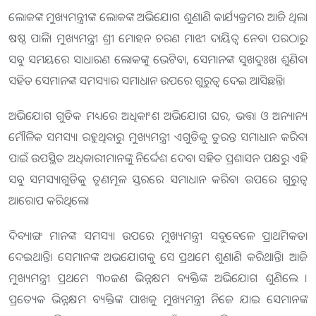
ଲୋକଙ୍କ ମୁଖ୍ୟମନ୍ତ୍ରୀଙ୍କ ଲୋକଙ୍କ ଅଭିଯୋଗ ଶୁଣାଣି କାର୍ଯ୍ୟକ୍ରମର ଆଜି ଥିଲା
ଷଷ୍ଠ ପାଳି। ମୁଖ୍ୟମନ୍ତ୍ରୀ ଶ୍ରୀ ମୋହନ ଚରଣ ମାଝୀ ଦାୟିତ୍ୱ ନେବା ପରଠାରୁ
ସବୁ ସମୟରେ ସାଧାରଣ ଲୋକଙ୍କୁ ଭେଟିବା, ସେମାନଙ୍କ ସୁଖଦୁଃଖ ଶୁଣିବା
ସହିତ ସେମାନଙ୍କ ସମସ୍ୟାର ସମାଧାନ ଉପରେ ଗୁରୁତ୍ୱ ଦେଇ ଆସିଛନ୍ତି।
ଅଭିଯୋଗ ଗୁଡିକ ମଧ୍ୟରେ ଅଧିକାଂଶ ଅଭିଯୋଗ ଘର, ଭତ୍ତା ଓ ଅନ୍ୟାନ୍ୟ
ମୌଳିକ ସମସ୍ୟା ରହୁଥିବାରୁ ମୁଖ୍ୟମନ୍ତ୍ରୀ ଏଗୁଡିକୁ ତୁରନ୍ତ ସମାଧାନ କରିବା
ପାଇଁ ଉପସ୍ଥିତ ଅଧିକାରୀମାନଙ୍କୁ ନିର୍ଦ୍ଦେଶ ଦେବା ସହିତ ପ୍ରଶାସନ ପକ୍ଷରୁ ଏହି
ସବୁ ସମସ୍ୟାଗୁଡିକୁ ତୃଣମୂଳ ସ୍ତରରେ ସମାଧାନ କରିବା ଉପରେ ଗୁରୁତ୍ୱ
ଆରୋପ କରିଥିଲେ।
ଦିବ୍ୟାଙ୍ଗ ମାନଙ୍କ ସମସ୍ୟା ଉପରେ ମୁଖ୍ୟମନ୍ତ୍ରୀ ସବୁବେଳେ ପ୍ରାଥମିକତା
ଦେଇଥାନ୍ତି। ସେମାନଙ୍କ ଅଭଯୋଗକୁ ସେ ପ୍ରଥମେ ଶୁଣାଣି କରିଥାନ୍ତି। ଆଜି
ମୁଖ୍ୟମନ୍ତ୍ରୀ ପ୍ରଥମେ ୩୦ଜଣ ଭିନ୍ନକ୍ଷମ ବ୍ୟକ୍ତିଙ୍କ ଅଭିଯୋଗ ଶୁଣିଲେ ।
ପ୍ରତ୍ୟେକ ଭିନ୍ନକ୍ଷମ ବ୍ୟକ୍ତିଙ୍କ ପାଖକୁ ମୁଖ୍ୟମନ୍ତ୍ରୀ ନିଜେ ଯାଇ ସେମାନଙ୍କ