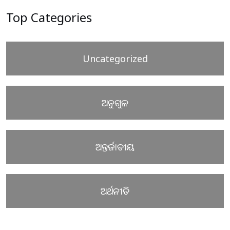
Top Categories
Uncategorized
ଅନୁଗୁଳ
ଅନ୍ତର୍ଜାତୀୟ
ଅର୍ଥନୀତି