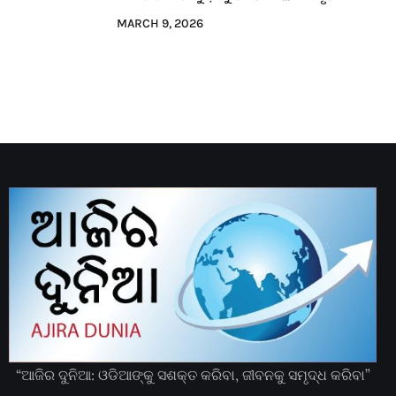
MARCH 9, 2026
“ଆଜିର ଦୁନିଆ: ଓଡିଆଙ୍କୁ ସଶକ୍ତ କରିବା, ଜୀବନକୁ ସମୃଦ୍ଧ କରିବା”