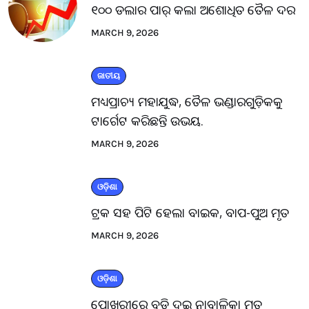
୧୦୦ ଡଲାର ପାର୍ କଲା ଅଶୋଧିତ ତୈଳ ଦର
MARCH 9, 2026
ଜାତୀୟ
ମଧ୍ୟପ୍ରାଚ୍ୟ ମହାଯୁଦ୍ଧ, ତୈଳ ଭଣ୍ଡାରଗୁଡ଼ିକକୁ
ଟାର୍ଗେଟ କରିଛନ୍ତି ଉଭୟ.
MARCH 9, 2026
ଓଡ଼ିଶା
ଟ୍ରକ ସହ ପିଟି ହେଲା ବାଇକ, ବାପ-ପୁଅ ମୃତ
MARCH 9, 2026
ଓଡ଼ିଶା
ପୋଖରୀରେ ବୁଡ଼ି ଦୁଇ ନାବାଳିକା ମୃତ