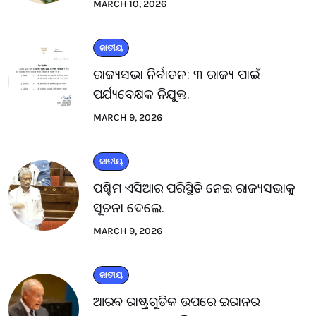
MARCH 10, 2026
ଜାତୀୟ
ରାଜ୍ୟସଭା ନିର୍ବାଚନ: ୩ ରାଜ୍ୟ ପାଇଁ
ପର୍ଯ୍ୟବେକ୍ଷକ ନିଯୁକ୍ତ.
MARCH 9, 2026
ଜାତୀୟ
ପଶ୍ଚିମ ଏସିଆର ପରିସ୍ଥିତି ନେଇ ରାଜ୍ୟସଭାକୁ
ସୂଚନା ଦେଲେ.
MARCH 9, 2026
ଜାତୀୟ
ଆରବ ରାଷ୍ଟ୍ରଗୁଡିକ ଉପରେ ଇରାନର