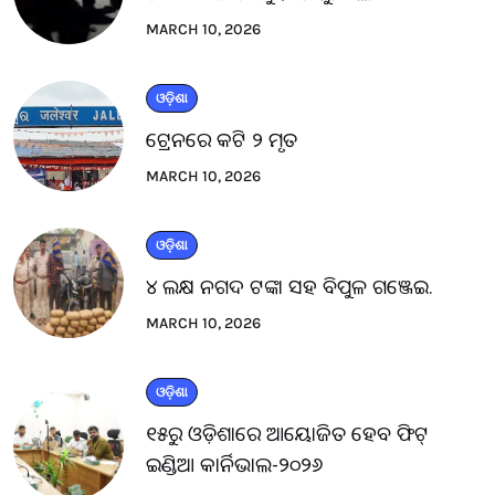
MARCH 10, 2026
ଓଡ଼ିଶା
ଟ୍ରେନରେ କଟି ୨ ମୃତ
MARCH 10, 2026
ଓଡ଼ିଶା
୪ ଲକ୍ଷ ନଗଦ ଟଙ୍କା ସହ ବିପୁଳ ଗଞ୍ଜେଇ.
MARCH 10, 2026
ଓଡ଼ିଶା
୧୫ରୁ ଓଡ଼ିଶାରେ ଆୟୋଜିତ ହେବ ଫିଟ୍
ଇଣ୍ଡିଆ କାର୍ନିଭାଲ-୨୦୨୬