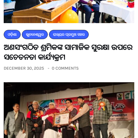
ଓଡ଼ିଶା
ଭୁବନେଶ୍ୱର
ରାଜ୍ୟର ପ୍ରମୁଖ ସହର
ଅଣସଂଗଠିତ ଶ୍ରମିକଙ୍କ ସାମାଜିକ ସୁରକ୍ଷା ଉପରେ
ସଚେତନତା କାର୍ଯ୍ୟକ୍ରମ
DECEMBER 30, 2025
0 COMMENTS