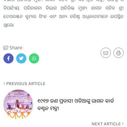
ବିପର୍ଯ୍ୟୟ ପରିଚାଳନା ବିଭାଗ ଅତିରିକ୍ତ ମୁଖ୍ୟ ଶାସନ ସଚିବ ଶ୍ରୀ
ଦେଓରଞ୍ଜନ କୁମାର ସିଂହ ଏବଂ ଅନ୍ୟ ବରିଷ୍ଠ ଅଧିକାରୀମାନେ ଉପସ୍ଥିତ
ଥିଲେ।
Share:
PREVIOUS ARTICLE
୧୯୧୭ ଜଣ ପ୍ରବାସୀ ଓଡିଆଙ୍କୁ ରାଶନ କାର୍ଡ
ବଣ୍ଟନ ମନ୍ତ୍ରୀ
NEXT ARTICLE