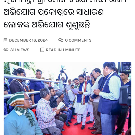
ଅଭିଯୋଗ ପ୍ରକୋଷ୍ଠରେ ସାଧାରଣ
ଲୋକଙ୍କ ଅଭିଯୋଗ ଶୁଣୁଛନ୍ତି
DECEMBER 16, 2024
0 COMMENTS
311 VIEWS
READ IN 1 MINUTE