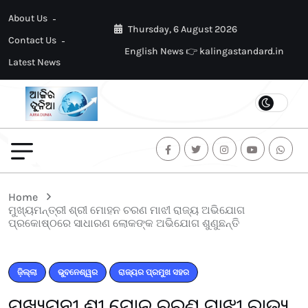
About Us
Thursday, 6 August 2026
Contact Us
English News 👉 kalingastandard.in
Latest News
Home
ମୁଖ୍ୟମନ୍ତ୍ରୀ ଶ୍ରୀ ମୋହନ ଚରଣ ମାଝୀ ରାଜ୍ୟ ଅଭିଯୋଗ
ପ୍ରକୋଷ୍ଠରେ ସାଧାରଣ ଲୋକଙ୍କ ଅଭିଯୋଗ ଶୁଣୁଛନ୍ତି
ଜ଼ିଲ୍ଲା
ଭୁବନେଶ୍ୱର
ରାଜ୍ୟର ପ୍ରମୁଖ ସହର
ମୁଖ୍ୟମନ୍ତ୍ରୀ ଶ୍ରୀ ମୋହନ ଚରଣ ମାଝୀ ରାଜ୍ୟ