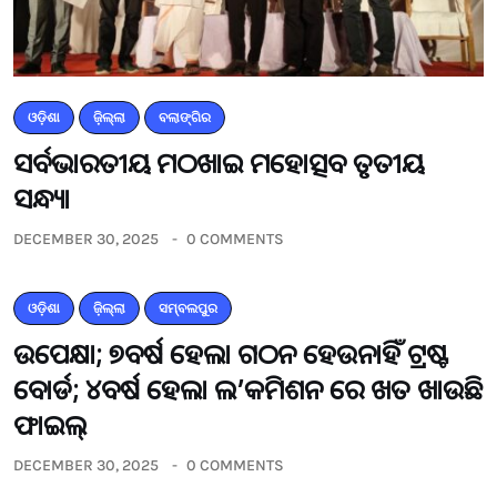
ଓଡ଼ିଶା
ଜ଼ିଲ୍ଲା
ବଲାଙ୍ଗିର
ସର୍ବଭାରତୀୟ ମଠଖାଇ ମହୋତ୍ସବ ତୃତୀୟ
ସନ୍ଧ୍ୟା
DECEMBER 30, 2025
0 COMMENTS
ଓଡ଼ିଶା
ଜ଼ିଲ୍ଲା
ସମ୍ବଲପୁର
ଉପେକ୍ଷା; ୭ବର୍ଷ ହେଲା ଗଠନ ହେଉନାହିଁ ଟ୍ରଷ୍ଟ
ବୋର୍ଡ; ୪ବର୍ଷ ହେଲା ଲ’କମିଶନ ରେ ଖତ ଖାଉଛି
ଫାଇଲ୍
DECEMBER 30, 2025
0 COMMENTS