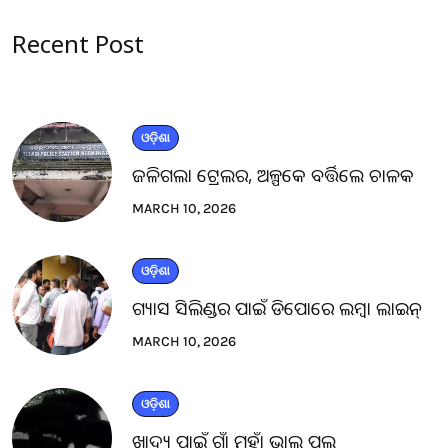
Recent Post
ଓଡ଼ିଶା
ଜଳିଗଲା ଟ୍ରେଲର, ଅଳ୍ପକେ ବର୍ତ୍ତିଲେ ଚାଳକ
MARCH 10, 2026
ଓଡ଼ିଶା
ଗ୍ୟାସ ସିଲିଣ୍ଡର ପାଇଁ ଡିପୋରେ ଲମ୍ବା ଲାଇନ୍
MARCH 10, 2026
ଓଡ଼ିଶା
ଖାଦ୍ୟ ପାଇଁ ଗାଁ ମୁହାଁ ଭାଲୁ ପଲ