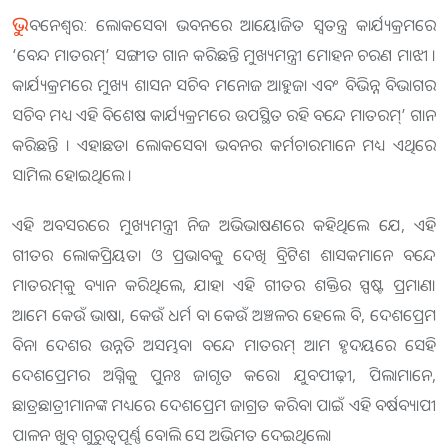
ଭୁ
ବନେଶ୍ୱର: ଲୋକସେବା ଭବନରେ ଆୟୋଜିତ ସ୍ୱତନ୍ତ୍ର କାର୍ଯ୍ୟକ୍ରମରେ
‘ବେନ୍ଦ ମାତରମ୍‌’ ସଙ୍ଗୀତ ଗାନ କରିଛନ୍ତି ମୁଖ୍ୟମନ୍ତ୍ରୀ ମୋହନ ଚରଣ ମାଝୀ ।
କାର୍ଯ୍ୟକ୍ରମରେ ମୁଖ୍ୟ ଶାସନ ସଚିବ ମନୋଜ ଆହୁଜା ଏବଂ ବିଭିନ୍ନ ବିଭାଗର
ସଚିବ ମଧ୍ୟ ଏହି ବିଶେଷ କାର୍ଯ୍ୟକ୍ରମରେ ଉପସ୍ଥିତ ରହି ବନ୍ଦେ ମାତରମ୍‌’ ଗାନ
କରିଛନ୍ତି । ଏହାଛଡା ଲୋକସେବା ଭବନର କର୍ମଚାରମାନେ ମଧ୍ୟ ଏଥିରେ
ସାମିଲ ହୋଇଥିଲେ ।
ଏହି ଅବସରରେ ମୁଖ୍ୟମନ୍ତ୍ରୀ ନିଜ ଅଭିଭାଷଣରେ କହିଥିଲେ ଯେ, ଏହି
ଗୀତର ଲୋକପ୍ରିୟତା ଓ ପ୍ରଭାବକୁ ଦେଖି ବ୍ରିଟିଶ ଶାସକମାନେ ବନ୍ଦେ
ମାତରମ୍‌କୁ ବ୍ୟାନ କରିଥିଲେ, ଯାହା ଏହି ଗୀତର ଶକ୍ତିର ସ୍ପଷ୍ଟ ପ୍ରମାଣ।
ଆମେ କେଉଁ ଭାଷା, କେଉଁ ଧର୍ମ ବା କେଉଁ ଅଞ୍ଚଳର ହେଲେ ବି, ଦେଶପ୍ରେମ
ବିନା ଦେଶର ଉନ୍ନତି ଅସମ୍ଭବ। ବନ୍ଦେ ମାତରମ୍ ଆମ ହୃଦୟରେ ସେହି
ଦେଶପ୍ରେମର ଅଗ୍ନିକୁ ପୁନଃ ଜାଗୃତ କରେ। ଯୁବପୀଢ଼ୀ, ପିଲାମାନେ,
ଛାତ୍ରଛାତ୍ରୀମାନଙ୍କ ମଧ୍ୟରେ ଦେଶପ୍ରେମ ଜାଗ୍ରତ କରିବା ପାଇଁ ଏହି ବର୍ଷବ୍ୟାପୀ
ପାଳନ ଖୁବ୍ ଗୁରୁତ୍ୱପୂର୍ଣ୍ଣ ବୋଲି ସେ ଅଭିମତ ଦେଇଥିଲେ।