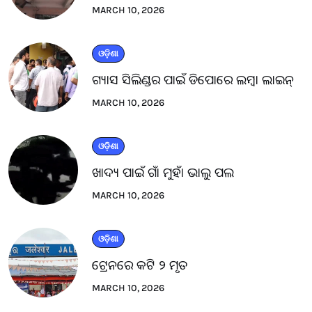
MARCH 10, 2026
ଓଡ଼ିଶା
ଗ୍ୟାସ ସିଲିଣ୍ଡର ପାଇଁ ଡିପୋରେ ଲମ୍ବା ଲାଇନ୍
MARCH 10, 2026
ଓଡ଼ିଶା
ଖାଦ୍ୟ ପାଇଁ ଗାଁ ମୁହାଁ ଭାଲୁ ପଲ
MARCH 10, 2026
ଓଡ଼ିଶା
ଟ୍ରେନରେ କଟି ୨ ମୃତ
MARCH 10, 2026