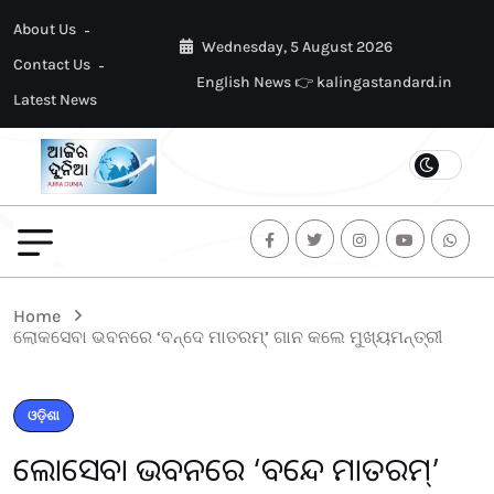
About Us
Wednesday, 5 August 2026
Contact Us
English News 👉 kalingastandard.in
Latest News
Home
ଲୋକସେବା ଭବନରେ ‘ବନ୍ଦେ ମାତରମ୍‌’ ଗାନ କଲେ ମୁଖ୍ୟମନ୍ତ୍ରୀ
ଓଡ଼ିଶା
ଲୋକସେବା ଭବନରେ ‘ବନ୍ଦେ ମାତରମ୍‌’