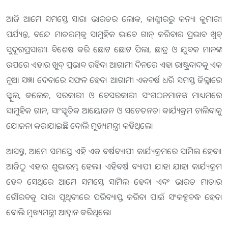
ଆଜି ଆମେ ସମସ୍ତେ ସାରା ଭାରତର ଲୋକ, କାଶ୍ମୀରରୁ କନ୍ୟା କୁମାରୀ
ପର୍ଯ୍ୟନ୍ତ, ବନ୍ଦେ ମାତରମ୍‌କୁ ସାମୁହିକ ଭାବେ ଗାନ୍ କରିବାର ପ୍ରଭାବ ଖୁବ୍
ସୁଦୂରପ୍ରସାରୀ। ବିଶେଷ କରି ଛୋଟ ଛୋଟ ପିଲା, ଛାତ୍ର ଓ ଯୁବକ ମାନଙ୍କ
ଉପରେ ଏହାର ଖୁବ୍ ପ୍ରଭାବ ରହିବ। ଆଗାମୀ ଦିନରେ ଏହା ରାଷ୍ଟ୍ରବାଦକୁ ଏକ
ନୂଆ ସଜ୍ଞା ଦେବାରେ ସଫଳ ହେବ। ଆଗାମୀ ଏକବର୍ଷ ଧରି ସମସ୍ତ ଜିଲ୍ଲାରେ
ସ୍କୁଲ, କଲେଜ, ସରକାରୀ ଓ ବେସରକାରୀ ସଂଗଠନମାନଙ୍କ ମାଧ୍ୟମରେ
ସାମୁହିକ ଗାନ, ସାଂସ୍କୃତିକ ଆୟୋଜନ ଓ ସଚେତନତା କାର୍ଯ୍ୟକ୍ରମ ଚାଲିବାକୁ
ଯୋଜନା କରାଯାଇଛି ବୋଲି ମୁଖ୍ୟମନ୍ତ୍ରୀ କହିଥିଲେ।
ଆସନ୍ତୁ, ଆମେ ସମସ୍ତେ ଏହି ଏକ ବର୍ଷବ୍ୟାପୀ କାର୍ଯ୍ୟକ୍ରମରେ ସାମିଲ ହେବା।
ଆଜିଠୁ ଏହାର ଶୁଭାରମ୍ଭ ହେଲା। ଏହିବର୍ଷ ବ୍ୟାପୀ ଯାହା ଯାହା କାର୍ଯ୍ୟକ୍ରମ
ହେବ ସେଥିରେ ଆମେ ସମସ୍ତେ ସାମିଲ ହେବା ଏବଂ ଭାରତ ମାତାର
ଗୌରବକୁ ସାରା ପୃଥିବୀରେ ପରିବ୍ୟାପ୍ତ କରିବା ପାଇଁ ସଂକଳ୍ପବଦ୍ଧ ହେବା
ବୋଲି ମୁଖ୍ୟମନ୍ତ୍ରୀ ଆହ୍ୱାନ କରିଥିଲେ।