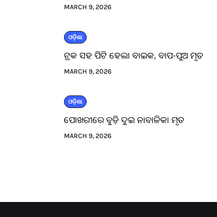
MARCH 9, 2026
ଓଡ଼ିଶା
ଟ୍ରକ ସହ ପିଟି ହେଲା ବାଇକ, ବାପ-ପୁଅ ମୃତ
MARCH 9, 2026
ଓଡ଼ିଶା
ପୋଖରୀରେ ବୁଡ଼ି ଦୁଇ ନାବାଳିକା ମୃତ
MARCH 9, 2026