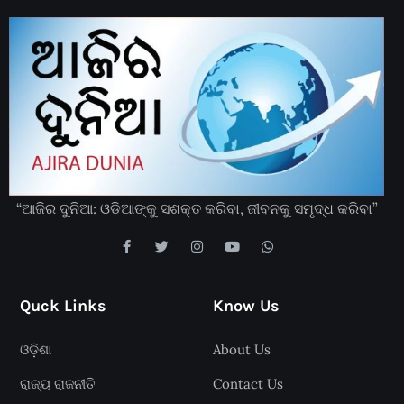
“ଆଜିର ଦୁନିଆ: ଓଡିଆଙ୍କୁ ସଶକ୍ତ କରିବା, ଜୀବନକୁ ସମୃଦ୍ଧ କରିବା”
Quck Links
Know Us
ଓଡ଼ିଶା
About Us
ରାଜ୍ୟ ରାଜନୀତି
Contact Us