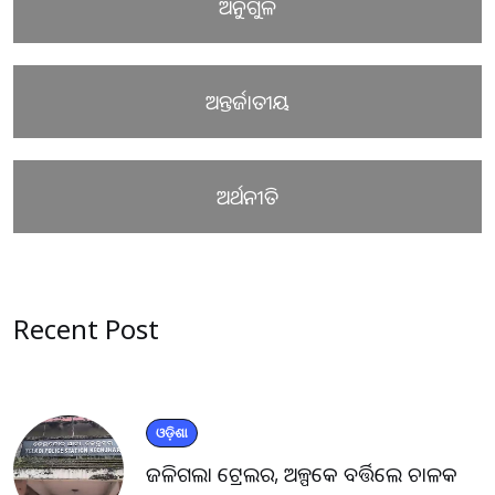
ଅନୁଗୁଳ
ଅନ୍ତର୍ଜାତୀୟ
ଅର୍ଥନୀତି
Recent Post
ଓଡ଼ିଶା
ଜଳିଗଲା ଟ୍ରେଲର, ଅଳ୍ପକେ ବର୍ତ୍ତିଲେ ଚାଳକ