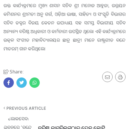
ଉକ୍ତ କାର୍ଯ୍ୟକ୍ରମରେ ମୁଖ୍ୟ ଶାସନ ସଚିବ ଶ୍ରୀ ମନୋଜ ଆହୁଜା, ଉନ୍ନୟନ
କମିଶନର ଶ୍ରୀମତୀ ଅନୁ ଗର୍ଗ, ଓଡ଼ିଆ ଭାଷା, ସାହିତ୍ୟ ଓ ସଂସ୍କୃତି ବିଭାଗର
ସଚିବ ଡକ୍ଟର ବିଜୟ କେତନ ଉପାଧ୍ୟାୟ ସହ ସମସ୍ତ ବିଭାଗୀୟ ସଚିବ
ଅନ୍ୟାନ୍ୟ ବରିଷ୍ଠ ଅଧିକାରୀ ଓ କର୍ମଚାରୀ ଉପସ୍ଥିତ ଥିଲେ। ଏହି କାର୍ଯ୍ୟକ୍ରମରେ
ଉତ୍କଳ ସଂଗୀତ ମହାବିଦ୍ୟାଳୟର ଛାତ୍ର ଛାତ୍ରୀ ମାନେ ରାଷ୍ଟ୍ରଗୀତ ବନ୍ଦେ
ମାତରମ୍‌ ଗାନ କରିଥିଲେ।
Share:
PREVIOUS ARTICLE
ବରିଷ୍ଠ ନାଗରିକଙ୍କଠାରୁ ଦେଢ କୋଟି