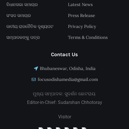
ବିଧାନସଭା ସମାଚାର
Latest News
ସଂସଦ ସମାଚାର
Press Release
ଜାତୀୟ ରାଜନୈତିକ ଦୃଶ୍ୟପଟ
Privacy Policy
ସମ୍ପାଦକଙ୍କୁ ପତ୍ର
Terms & Conditions
Contact Us
Bhubaneswar, Odisha, India
focusodishamedia@gmail.com
ମୁଖ୍ୟ ସମ୍ପାଦକ: ସୁଦର୍ଶନ ଛୋଟରାୟ
Editor-in-Chief: Sudarshan Chhotoray
Visitor