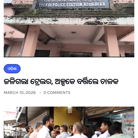
ଓଡ଼ିଶା
ଜଳିଗଲା ଟ୍ରେଲର, ଅଳ୍ପକେ ବର୍ତ୍ତିଲେ ଚାଳକ
MARCH 10, 2026
0 COMMENTS