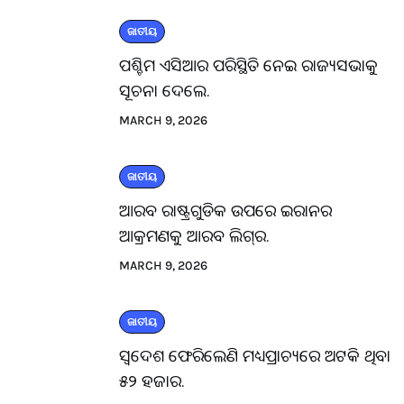
ଜାତୀୟ
ପଶ୍ଚିମ ଏସିଆର ପରିସ୍ଥିତି ନେଇ ରାଜ୍ୟସଭାକୁ
ସୂଚନା ଦେଲେ.
MARCH 9, 2026
ଜାତୀୟ
ଆରବ ରାଷ୍ଟ୍ରଗୁଡିକ ଉପରେ ଇରାନର
ଆକ୍ରମଣକୁ ଆରବ ଲିଗ୍‌ର.
MARCH 9, 2026
ଜାତୀୟ
ସ୍ବଦେଶ ଫେରିଲେଣି ମଧ୍ୟପ୍ରାଚ୍ୟରେ ଅଟକି ଥିବା
୫୨ ହଜାର.