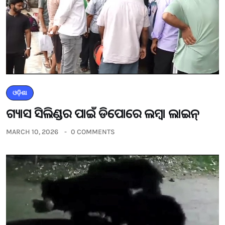
ଓଡ଼ିଶା
ଗ୍ୟାସ ସିଲିଣ୍ଡର ପାଇଁ ଡିପୋରେ ଲମ୍ବା ଲାଇନ୍
MARCH 10, 2026
0 COMMENTS