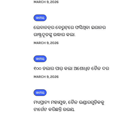
MARCH 9, 2026
ଜାତୀୟ
ଲେବାନନ୍‌ର ବେରୁଟ୍‌ରେ ଫସିଥିବା ଇରାନର
ରାଷ୍ଟ୍ରଦୂତଙ୍କୁ ଉଦ୍ଧାର କଲା.
MARCH 9, 2026
ଜାତୀୟ
୧୦୦ ଡଲାର ପାର୍ କଲା ଅଶୋଧିତ ତୈଳ ଦର
MARCH 9, 2026
ଜାତୀୟ
ମଧ୍ୟପ୍ରାଚ୍ୟ ମହାଯୁଦ୍ଧ, ତୈଳ ଭଣ୍ଡାରଗୁଡ଼ିକକୁ
ଟାର୍ଗେଟ କରିଛନ୍ତି ଉଭୟ.