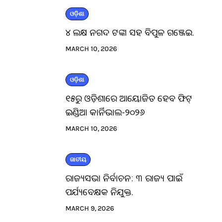
ଓଡ଼ିଶା
୪ ଲକ୍ଷ ନଗଦ ଟଙ୍କା ସହ ବିପୁଳ ଗଞ୍ଜେଇ.
MARCH 10, 2026
ଓଡ଼ିଶା
୧୫ରୁ ଓଡ଼ିଶାରେ ଆୟୋଜିତ ହେବ ଫିଟ୍
ଇଣ୍ଡିଆ କାର୍ନିଭାଲ-୨୦୨୬
MARCH 10, 2026
ଜାତୀୟ
ରାଜ୍ୟସଭା ନିର୍ବାଚନ: ୩ ରାଜ୍ୟ ପାଇଁ
ପର୍ଯ୍ୟବେକ୍ଷକ ନିଯୁକ୍ତ.
MARCH 9, 2026