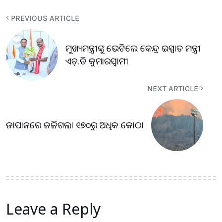
PREVIOUS ARTICLE
ମୁଖ୍ୟମନ୍ତ୍ରୀଙ୍କୁ ଭେଟିଲେ କେନ୍ଦ୍ର ଇସ୍ପାତ ମନ୍ତ୍ରୀ
ଏଚ୍‌.ଡି କୁମାରସ୍ବାମୀ
NEXT ARTICLE
ଜାପାନରେ ଜଳିଗଲା ୧୭୦ରୁ ଅଧିକ କୋଠା
Leave a Reply