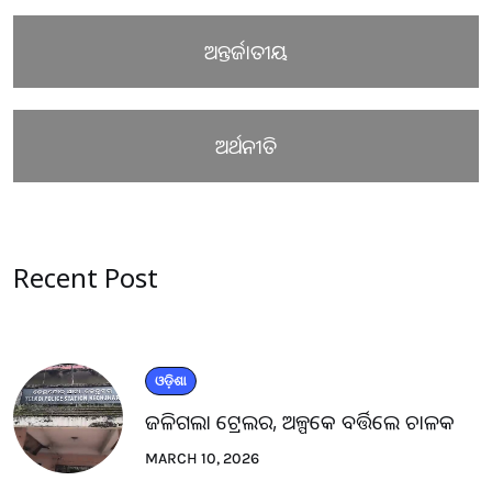
ଅନ୍ତର୍ଜାତୀୟ
ଅର୍ଥନୀତି
Recent Post
ଓଡ଼ିଶା
ଜଳିଗଲା ଟ୍ରେଲର, ଅଳ୍ପକେ ବର୍ତ୍ତିଲେ ଚାଳକ
MARCH 10, 2026