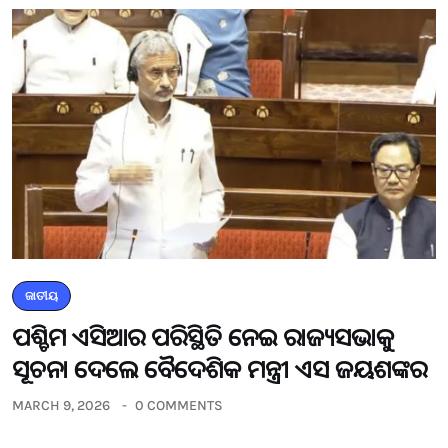
ଜାତୀୟ
ପଶ୍ଚିମ ଏସିଆର ପରିସ୍ଥିତି ନେଇ ରାଜ୍ୟସଭାକୁ
ସୂଚନା ଦେଲେ ବୈଦେଶିକ ମନ୍ତ୍ରୀ ଏସ ଜୟଶଙ୍କର
MARCH 9, 2026
0 COMMENTS