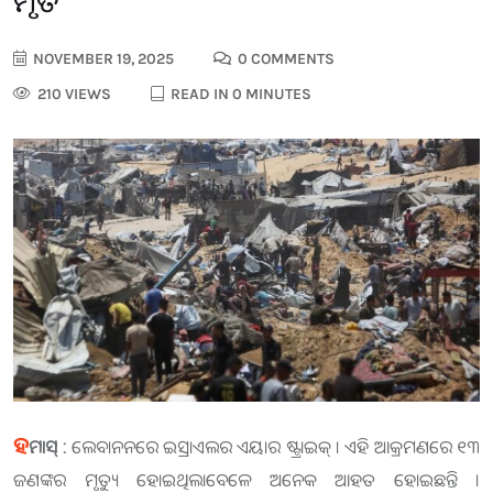
ମୃତ
NOVEMBER 19, 2025
0 COMMENTS
210 VIEWS
READ IN 0 MINUTES
ହ
ମାସ୍ :
ଲେବାନନରେ ଇସ୍ରାଏଲର ଏୟାର ଷ୍ଟ୍ରାଇକ୍ । ଏହି ଆକ୍ରମଣରେ ୧୩
ଜଣଙ୍କର ମୃତ୍ୟୁ ହୋଇଥିଲାବେଳେ ଅନେକ ଆହତ ହୋଇଛନ୍ତି ।