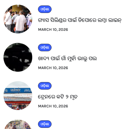
ଓଡ଼ିଶା
ଗ୍ୟାସ ସିଲିଣ୍ଡର ପାଇଁ ଡିପୋରେ ଲମ୍ବା ଲାଇନ୍
MARCH 10, 2026
ଓଡ଼ିଶା
ଖାଦ୍ୟ ପାଇଁ ଗାଁ ମୁହାଁ ଭାଲୁ ପଲ
MARCH 10, 2026
ଓଡ଼ିଶା
ଟ୍ରେନରେ କଟି ୨ ମୃତ
MARCH 10, 2026
ଓଡ଼ିଶା