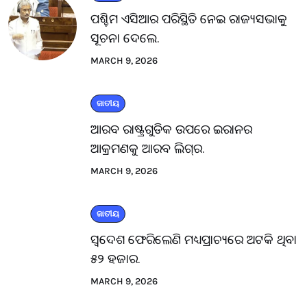
ପଶ୍ଚିମ ଏସିଆର ପରିସ୍ଥିତି ନେଇ ରାଜ୍ୟସଭାକୁ
ସୂଚନା ଦେଲେ.
MARCH 9, 2026
ଜାତୀୟ
ଆରବ ରାଷ୍ଟ୍ରଗୁଡିକ ଉପରେ ଇରାନର
ଆକ୍ରମଣକୁ ଆରବ ଲିଗ୍‌ର.
MARCH 9, 2026
ଜାତୀୟ
ସ୍ବଦେଶ ଫେରିଲେଣି ମଧ୍ୟପ୍ରାଚ୍ୟରେ ଅଟକି ଥିବା
୫୨ ହଜାର.
MARCH 9, 2026