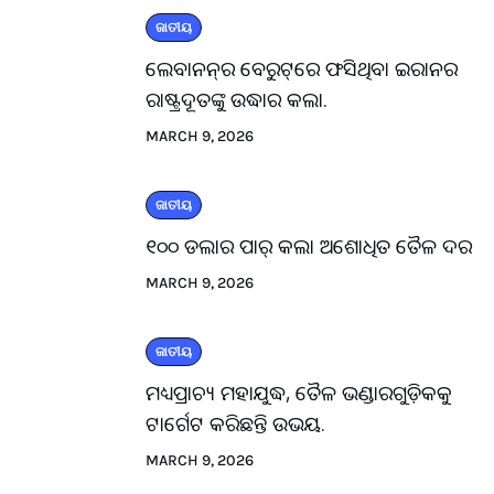
ଜାତୀୟ
ଲେବାନନ୍‌ର ବେରୁଟ୍‌ରେ ଫସିଥିବା ଇରାନର
ରାଷ୍ଟ୍ରଦୂତଙ୍କୁ ଉଦ୍ଧାର କଲା.
MARCH 9, 2026
ଜାତୀୟ
୧୦୦ ଡଲାର ପାର୍ କଲା ଅଶୋଧିତ ତୈଳ ଦର
MARCH 9, 2026
ଜାତୀୟ
ମଧ୍ୟପ୍ରାଚ୍ୟ ମହାଯୁଦ୍ଧ, ତୈଳ ଭଣ୍ଡାରଗୁଡ଼ିକକୁ
ଟାର୍ଗେଟ କରିଛନ୍ତି ଉଭୟ.
MARCH 9, 2026