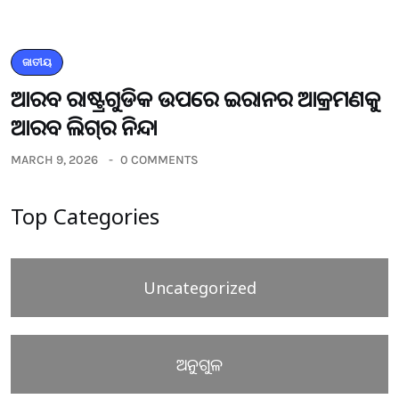
ଜାତୀୟ
ଆରବ ରାଷ୍ଟ୍ରଗୁଡିକ ଉପରେ ଇରାନର ଆକ୍ରମଣକୁ
ଆରବ ଲିଗ୍‌ର ନିନ୍ଦା
MARCH 9, 2026
0 COMMENTS
Top Categories
Uncategorized
ଅନୁଗୁଳ