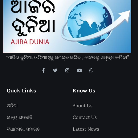
“ଆଜିର ଦୁନିଆ: ଓଡିଆଙ୍କୁ ସଶକ୍ତ କରିବା, ଜୀବନକୁ ସମୃଦ୍ଧ କରିବା”
Quck Links
Know Us
ଓଡ଼ିଶା
About Us
ରାଜ୍ୟ ରାଜନୀତି
Contact Us
ବିଧାନସଭା ସମାଚାର
Latest News