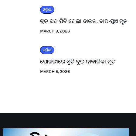
ଓଡ଼ିଶା
ଟ୍ରକ ସହ ପିଟି ହେଲା ବାଇକ, ବାପ-ପୁଅ ମୃତ
MARCH 9, 2026
ଓଡ଼ିଶା
ପୋଖରୀରେ ବୁଡ଼ି ଦୁଇ ନାବାଳିକା ମୃତ
MARCH 9, 2026