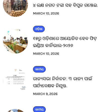
୪ ଲକ୍ଷ ନଗଦ ଟଙ୍କା ସହ ବିପୁଳ ଗଞ୍ଜେଇ.
MARCH 10, 2026
ଓଡ଼ିଶା
୧୫ରୁ ଓଡ଼ିଶାରେ ଆୟୋଜିତ ହେବ ଫିଟ୍
ଇଣ୍ଡିଆ କାର୍ନିଭାଲ-୨୦୨୬
MARCH 10, 2026
ଜାତୀୟ
ରାଜ୍ୟସଭା ନିର୍ବାଚନ: ୩ ରାଜ୍ୟ ପାଇଁ
ପର୍ଯ୍ୟବେକ୍ଷକ ନିଯୁକ୍ତ.
MARCH 9, 2026
ଜାତୀୟ