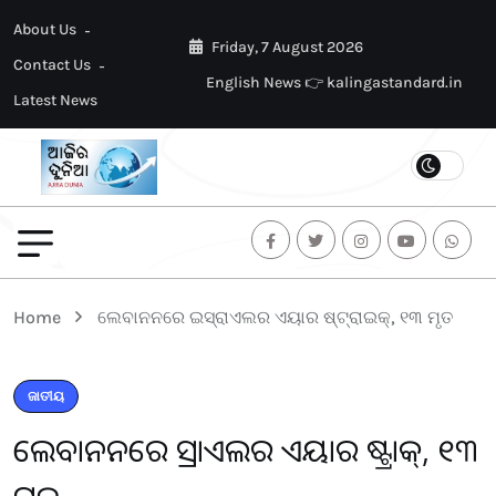
About Us
Friday, 7 August 2026
Contact Us
English News 👉 kalingastandard.in
Latest News
Home
ଲେବାନନରେ ଇସ୍ରାଏଲର ଏୟାର ଷ୍ଟ୍ରାଇକ୍, ୧୩ ମୃତ
ଜାତୀୟ
ଲେବାନନରେ ଇସ୍ରାଏଲର ଏୟାର ଷ୍ଟ୍ରାଇକ୍, ୧୩