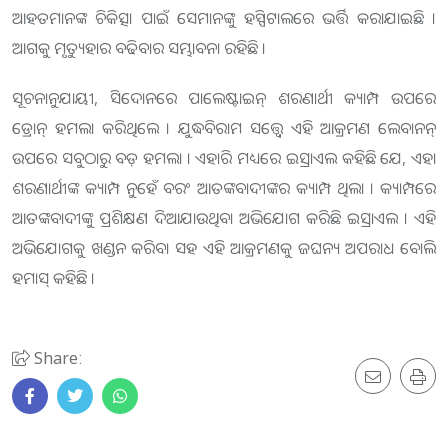
ଆହତମାନଙ୍କ ଚିକିତ୍ସା ପାଇଁ ସେମାନଙ୍କୁ ହସ୍ପିଟାଲରେ ଭର୍ତ୍ତି କରାଯାଇଛି ।
ଆଗକୁ ମୃତ୍ୟୁହାର ବଢିବାର ସମ୍ଭାବନା ରହିଛି ।
ସୂଚନାନୁଯାୟୀ, ସିଦୋନରେ ପାଲେଷ୍ଟାଇନ୍ ଶରଣାର୍ଥୀ କ୍ୟାମ୍ପ ଉପରେ
ଡ୍ରୋନ୍ ହମଲା କରିଥିଲେ । ଯୁଦ୍ଧବିରାମ ସତ୍ତ୍ବେ ଏହି ଆକ୍ରମଣ ଲେବାନନ୍
ଉପରେ ସବୁଠାରୁ ବଡ଼ ହମଲା । ଏହାରି ମଧ୍ୟରେ ଇସ୍ରାଏଲ କହିଛି ଯେ, ଏହା
ଶରଣାର୍ଥୀଙ୍କ କ୍ୟାମ୍ପ ନୁହେଁ ବରଂ ଆତଙ୍କବାଦୀଙ୍କର କ୍ୟାମ୍ପ ଥିଲା । କ୍ୟାମ୍ପରେ
ଆତଙ୍କବାଦୀଙ୍କୁ ପ୍ରଶିକ୍ଷଣ ଦିଆଯାଉଥିବା ଅଭିଯୋଗ କରିଛି ଇସ୍ରାଏଲ । ଏହି
ଅଭିଯୋଗକୁ ଖଣ୍ଡନ କରିବା ସହ ଏହି ଆକ୍ରମଣକୁ ଜଘନ୍ୟ ଅପରାଧ ବୋଲି
ହମାସ୍ କହିଛି ।
Share: