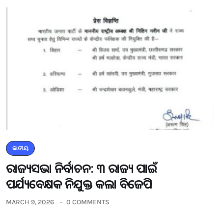
ଜାତୀୟ
ରାଜ୍ୟସଭା ନିର୍ବାଚନ: ୩ ରାଜ୍ୟ ପାଇଁ
ପର୍ଯ୍ୟବେକ୍ଷକ ନିଯୁକ୍ତ କଲା ବିଜେପି
MARCH 9, 2026
0 COMMENTS