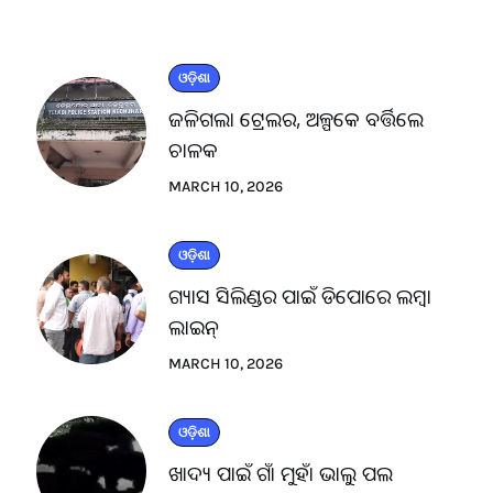
ଓଡ଼ିଶା
ଜଳିଗଲା ଟ୍ରେଲର, ଅଳ୍ପକେ ବର୍ତ୍ତିଲେ
ଚାଳକ
MARCH 10, 2026
ଓଡ଼ିଶା
ଗ୍ୟାସ ସିଲିଣ୍ଡର ପାଇଁ ଡିପୋରେ ଲମ୍ବା
ଲାଇନ୍
MARCH 10, 2026
ଓଡ଼ିଶା
ଖାଦ୍ୟ ପାଇଁ ଗାଁ ମୁହାଁ ଭାଲୁ ପଲ