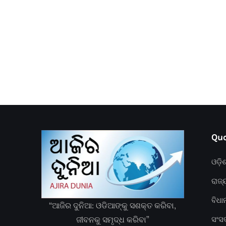
Quc
ଓଡ଼ି
ରାଜ୍
ବିଧ
“ଆଜିର ଦୁନିଆ: ଓଡିଆଙ୍କୁ ସଶକ୍ତ କରିବା,
ଜୀବନକୁ ସମୃଦ୍ଧ କରିବା”
ସଂସ