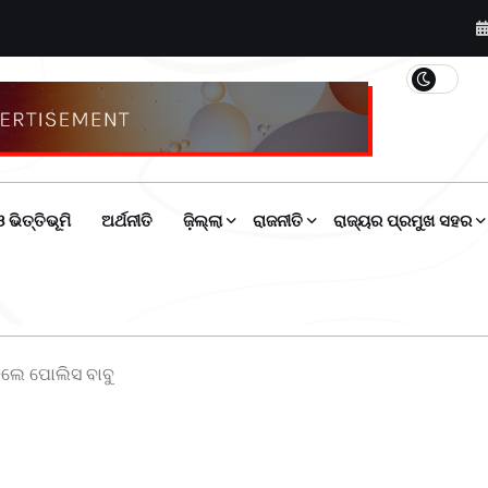
 ଭିତ୍ତିଭୂମି
ଅର୍ଥନୀତି
ଜ଼ିଲ୍ଲା
ରାଜନୀତି
ରାଜ୍ୟର ପ୍ରମୁଖ ସହର
ଡିଲେ ପୋଲିସ ବାବୁ