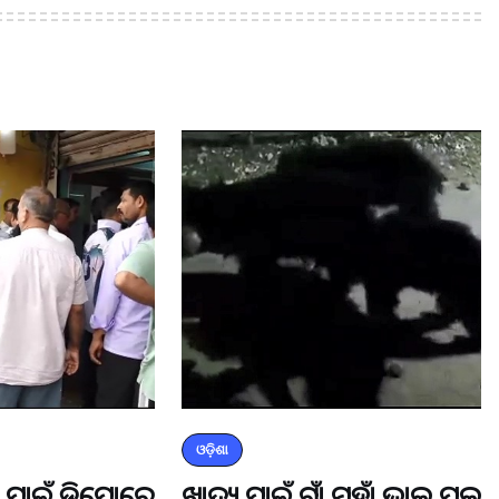
ଓଡ଼ିଶା
ଡର ପାଇଁ ଡିପୋରେ
ଖାଦ୍ୟ ପାଇଁ ଗାଁ ମୁହାଁ ଭାଲୁ ପଲ