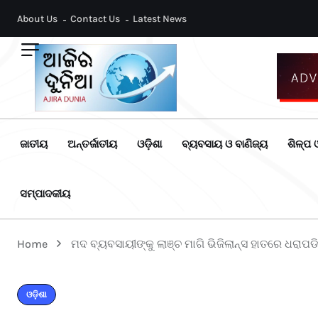
About Us
Contact Us
Latest News
ଜାତୀୟ
ଅନ୍ତର୍ଜାତୀୟ
ଓଡ଼ିଶା
ବ୍ୟବସାୟ ଓ ବାଣିଜ୍ୟ
ଶିଳ୍ପ ଓ
ସମ୍ପାଦକୀୟ
Home
ମଦ ବ୍ୟବସାୟୀଙ୍କୁ ଲାଞ୍ଚ ମାଗି ଭିଜିଲାନ୍ସ ହାତରେ ଧରାପ
ଓଡ଼ିଶା