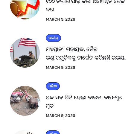
୧୦୦ ଡଲାର ପାର୍ କଲା ଅଶୋଧିତ ତୈଳ
ଦର
MARCH 9, 2026
ଜାତୀୟ
ମଧ୍ୟପ୍ରାଚ୍ୟ ମହାଯୁଦ୍ଧ, ତୈଳ
ଭଣ୍ଡାରଗୁଡ଼ିକକୁ ଟାର୍ଗେଟ କରିଛନ୍ତି ଉଭୟ.
MARCH 9, 2026
ଓଡ଼ିଶା
ଟ୍ରକ ସହ ପିଟି ହେଲା ବାଇକ, ବାପ-ପୁଅ
ମୃତ
MARCH 9, 2026