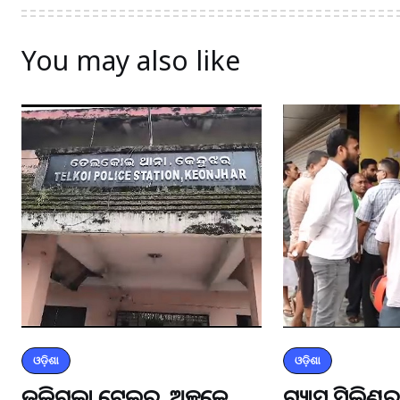
You may also like
ଓଡ଼ିଶା
ଓଡ଼ିଶା
ଜଳିଗଲା ଟ୍ରେଲର, ଅଳ୍ପକେ
ଗ୍ୟାସ ସିଲିଣ୍