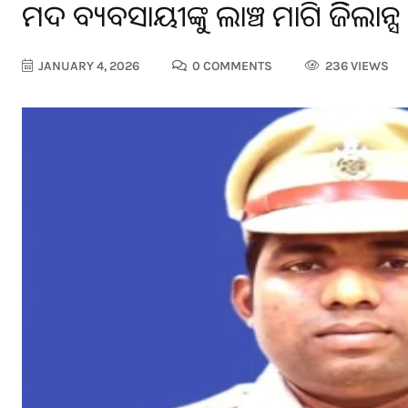
ମଦ ବ୍ୟବସାୟୀଙ୍କୁ ଲାଞ୍ଚ ମାଗି ଭିଜି
JANUARY 4, 2026
0 COMMENTS
236 VIEWS