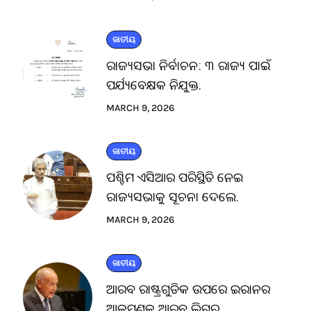
ଜାତୀୟ
ରାଜ୍ୟସଭା ନିର୍ବାଚନ: ୩ ରାଜ୍ୟ ପାଇଁ
ପର୍ଯ୍ୟବେକ୍ଷକ ନିଯୁକ୍ତ.
MARCH 9, 2026
ଜାତୀୟ
ପଶ୍ଚିମ ଏସିଆର ପରିସ୍ଥିତି ନେଇ
ରାଜ୍ୟସଭାକୁ ସୂଚନା ଦେଲେ.
MARCH 9, 2026
ଜାତୀୟ
ଆରବ ରାଷ୍ଟ୍ରଗୁଡିକ ଉପରେ ଇରାନର
ଆକ୍ରମଣକୁ ଆରବ ଲିଗ୍‌ର.