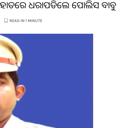
ଲାନ୍ସ ହାତରେ ଧରାପଡିଲେ ପୋଲିସ ବାବୁ
READ IN 1 MINUTE