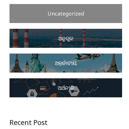
Uncategorized
ଅନୁଗୁଳ
ଅନ୍ତର୍ଜାତୀୟ
ଅର୍ଥନୀତି
Recent Post