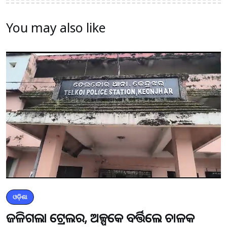
You may also like
ଓଡ଼ିଶା
ଜଳିଗଲା ଟ୍ରେଲର, ଅଳ୍ପକେ ବର୍ତ୍ତିଲେ ଚାଳକ