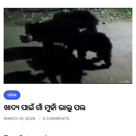
ଓଡ଼ିଶା
ଖାଦ୍ୟ ପାଇଁ ଗାଁ ମୁହାଁ ଭାଲୁ ପଲ
MARCH 10, 2026
0 COMMENTS