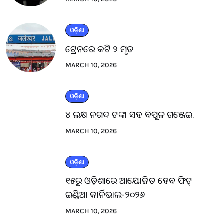
ଓଡ଼ିଶା
ଟ୍ରେନରେ କଟି ୨ ମୃତ
MARCH 10, 2026
ଓଡ଼ିଶା
୪ ଲକ୍ଷ ନଗଦ ଟଙ୍କା ସହ ବିପୁଳ ଗଞ୍ଜେଇ.
MARCH 10, 2026
ଓଡ଼ିଶା
୧୫ରୁ ଓଡ଼ିଶାରେ ଆୟୋଜିତ ହେବ ଫିଟ୍
ଇଣ୍ଡିଆ କାର୍ନିଭାଲ-୨୦୨୬
MARCH 10, 2026