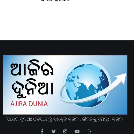
“ଆଜିର ଦୁନିଆ: ଓଡିଆଙ୍କୁ ସଶକ୍ତ କରିବା, ଜୀବନକୁ ସମୃଦ୍ଧ କରିବା”