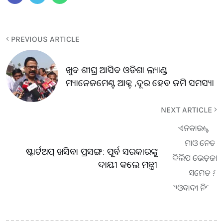
PREVIOUS ARTICLE
ଖୁବ ଶୀଘ୍ର ଆସିବ ଓଡିଶା ଲ୍ୟାଣ୍ଡ
ମ୍ୟାନେଜମେଣ୍ଟ ଆକ୍ଟ ,ଦୂର ହେବ ଜମି ସମସ୍ୟା
NEXT ARTICLE
ଷ୍ଟାର୍ଟଅପ୍‌ ଖସିବା ପ୍ରସଙ୍ଗ: ପୂର୍ବ ସରକାରଙ୍କୁ
ଦାୟୀ କଲେ ମନ୍ତ୍ରୀ