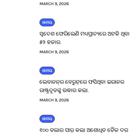
MARCH 9, 2026
ଜାତୀୟ
ସ୍ବଦେଶ ଫେରିଲେଣି ମଧ୍ୟପ୍ରାଚ୍ୟରେ ଅଟକି ଥିବା
୫୨ ହଜାର.
MARCH 9, 2026
ଜାତୀୟ
ଲେବାନନ୍‌ର ବେରୁଟ୍‌ରେ ଫସିଥିବା ଇରାନର
ରାଷ୍ଟ୍ରଦୂତଙ୍କୁ ଉଦ୍ଧାର କଲା.
MARCH 9, 2026
ଜାତୀୟ
୧୦୦ ଡଲାର ପାର୍ କଲା ଅଶୋଧିତ ତୈଳ ଦର