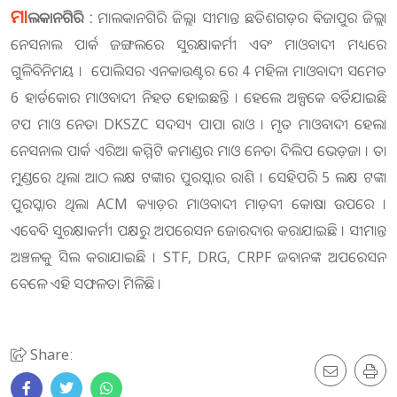
ମା
ଲକାନଗିରି :
ମାଲକାନଗିରି ଜିଲ୍ଲା ସୀମାନ୍ତ ଛତିଶଗଡ଼ର ଵିଜାପୁର ଜିଲ୍ଲା
ନେସନାଲ ପାର୍କ ଜଙ୍ଗଲରେ ସୁରକ୍ଷାକର୍ମୀ ଏବଂ ମାଓବାଦୀ ମଧ୍ୟରେ
ଗୁଳିବିନିମୟ । ପୋଲିସର ଏନକାଉଣ୍ଟର ରେ 4 ମହିଳା ମାଓବାଦୀ ସମେତ
6 ହାର୍ଡକୋର ମାଓବାଦୀ ନିହତ ହୋଇଛନ୍ତି । ହେଲେ ଅଳ୍ପକେ ବର୍ତିଯାଇଛି
ଟପ ମାଓ ନେତା DKSZC ସଦସ୍ୟ ପାପା ରାଓ । ମୃତ ମାଓବାଦୀ ହେଲା
ନେସନାଲ ପାର୍କ ଏରିଆ କମ୍ମିଟି କମାଣ୍ଡର ମାଓ ନେତା ଦିଲିପ ଭେଡ଼ଜା । ତା
ମୁଣ୍ଡରେ ଥିଲା ଆଠ ଲକ୍ଷ ଟଙ୍କାର ପୁରସ୍କାର ରାଶି । ସେହିପରି 5 ଲକ୍ଷ ଟଙ୍କା
ପୁରସ୍କାର ଥିଲା ACM କ୍ୟାଡ଼ର ମାଓବାଦୀ ମାଡ଼ବୀ କୋଷା ଉପରେ ।
ଏବେବି ସୁରକ୍ଷାକର୍ମୀ ପକ୍ଷରୁ ଅପରେସନ ଜୋରଦାର କରାଯାଇଛି । ସୀମାନ୍ତ
ଅଞ୍ଚଳକୁ ସିଲ କରାଯାଇଛି । STF, DRG, CRPF ଜବାନଙ୍କ ଅପରେସନ
ବେଳେ ଏହି ସଫଳତା ମିଳିଛି ।
Share: