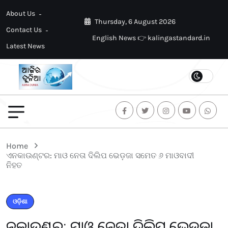
About Us
Thursday, 6 August 2026
Contact Us
English News 👉 kalingastandard.in
Latest News
Home
ଏନକାଉଣ୍ଟର: ମାଓ ନେତା ଦିଲିପ ଭେଡ଼ଜା ସମେତ ୬ ମାଓବାଦୀ
ନିହତ
ଓଡ଼ିଶା
ଏନକାଉଣ୍ଟର: ମାଓ ନେତା ଦିଲିପ ଭେଡ଼ଜା