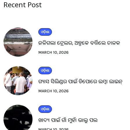
Recent Post
ଓଡ଼ିଶା
ଜଳିଗଲା ଟ୍ରେଲର, ଅଳ୍ପକେ ବର୍ତ୍ତିଲେ ଚାଳକ
MARCH 10, 2026
ଓଡ଼ିଶା
ଗ୍ୟାସ ସିଲିଣ୍ଡର ପାଇଁ ଡିପୋରେ ଲମ୍ବା ଲାଇନ୍
MARCH 10, 2026
ଓଡ଼ିଶା
ଖାଦ୍ୟ ପାଇଁ ଗାଁ ମୁହାଁ ଭାଲୁ ପଲ
MARCH 10, 2026