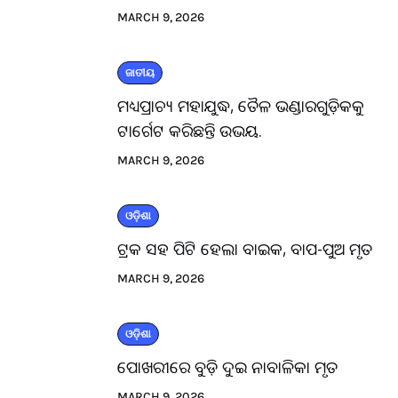
MARCH 9, 2026
ଜାତୀୟ
ମଧ୍ୟପ୍ରାଚ୍ୟ ମହାଯୁଦ୍ଧ, ତୈଳ ଭଣ୍ଡାରଗୁଡ଼ିକକୁ
ଟାର୍ଗେଟ କରିଛନ୍ତି ଉଭୟ.
MARCH 9, 2026
ଓଡ଼ିଶା
ଟ୍ରକ ସହ ପିଟି ହେଲା ବାଇକ, ବାପ-ପୁଅ ମୃତ
MARCH 9, 2026
ଓଡ଼ିଶା
ପୋଖରୀରେ ବୁଡ଼ି ଦୁଇ ନାବାଳିକା ମୃତ
MARCH 9, 2026