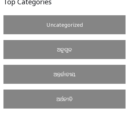
Top Categories
Uncategorized
ଅନୁଗୁଳ
ଅନ୍ତର୍ଜାତୀୟ
ଅର୍ଥନୀତି