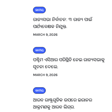
ଜାତୀୟ
ରାଜ୍ୟସଭା ନିର୍ବାଚନ: ୩ ରାଜ୍ୟ ପାଇଁ
ପର୍ଯ୍ୟବେକ୍ଷକ ନିଯୁକ୍ତ.
MARCH 9, 2026
ଜାତୀୟ
ପଶ୍ଚିମ ଏସିଆର ପରିସ୍ଥିତି ନେଇ ରାଜ୍ୟସଭାକୁ
ସୂଚନା ଦେଲେ.
MARCH 9, 2026
ଜାତୀୟ
ଆରବ ରାଷ୍ଟ୍ରଗୁଡିକ ଉପରେ ଇରାନର
ଆକ୍ରମଣକୁ ଆରବ ଲିଗ୍‌ର.