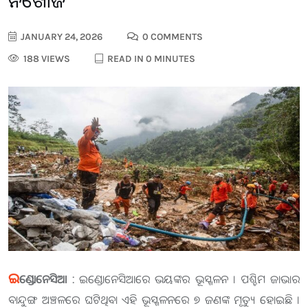
ନିଖୋଜ
JANUARY 24, 2026
0 COMMENTS
188 VIEWS
READ IN 0 MINUTES
ଇ
ଣ୍ଡୋନେସିଆ :
ଇଣ୍ଡୋନେସିଆରେ ଭୟଙ୍କର ଭୂସ୍ଖଳନ । ପଶ୍ଚିମ ଜାଭାର
ବାନ୍ଦୁଙ୍ଗ ଅଞ୍ଚଳରେ ଘଟିଥିବା ଏହି ଭୂସ୍ଖଳନରେ ୭ ଜଣଙ୍କ ମୃତ୍ୟୁ ହୋଇଛି ।