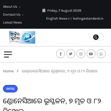
About Us
Friday, 7 August 2026
Contact Us
English News 👉 kalingastandard.in
Latest News
Home
ଇଣ୍ଡୋନେସିଆରେ ଭୂସ୍ଖଳନ, ୭ ମୃତ ଓ ୮୨ ନିଖୋଜ
ଜାତୀୟ
ଇଣ୍ଡୋନେସିଆରେ ଭୂସ୍ଖଳନ, ୭ ମୃତ ଓ ୮୨