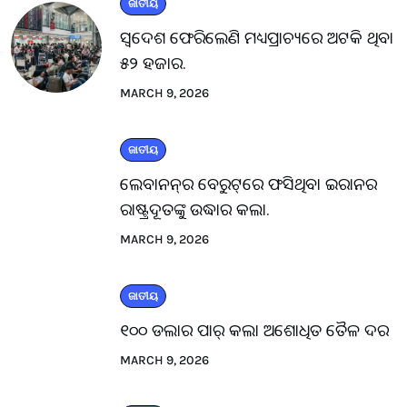
ଜାତୀୟ
ସ୍ବଦେଶ ଫେରିଲେଣି ମଧ୍ୟପ୍ରାଚ୍ୟରେ ଅଟକି ଥିବା
୫୨ ହଜାର.
MARCH 9, 2026
ଜାତୀୟ
ଲେବାନନ୍‌ର ବେରୁଟ୍‌ରେ ଫସିଥିବା ଇରାନର
ରାଷ୍ଟ୍ରଦୂତଙ୍କୁ ଉଦ୍ଧାର କଲା.
MARCH 9, 2026
ଜାତୀୟ
୧୦୦ ଡଲାର ପାର୍ କଲା ଅଶୋଧିତ ତୈଳ ଦର
MARCH 9, 2026