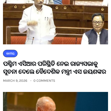
ଜାତୀୟ
ପଶ୍ଚିମ ଏସିଆର ପରିସ୍ଥିତି ନେଇ ରାଜ୍ୟସଭାକୁ
ସୂଚନା ଦେଲେ ବୈଦେଶିକ ମନ୍ତ୍ରୀ ଏସ ଜୟଶଙ୍କର
MARCH 9, 2026
0 COMMENTS