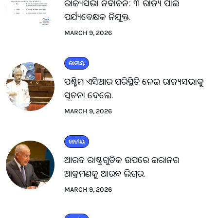
ରାଜ୍ୟସଭା ନିର୍ବାଚନ: ୩ ରାଜ୍ୟ ପାଇଁ
ପର୍ଯ୍ୟବେକ୍ଷକ ନିଯୁକ୍ତ.
MARCH 9, 2026
ଜାତୀୟ
ପଶ୍ଚିମ ଏସିଆର ପରିସ୍ଥିତି ନେଇ ରାଜ୍ୟସଭାକୁ
ସୂଚନା ଦେଲେ.
MARCH 9, 2026
ଜାତୀୟ
ଆରବ ରାଷ୍ଟ୍ରଗୁଡିକ ଉପରେ ଇରାନର
ଆକ୍ରମଣକୁ ଆରବ ଲିଗ୍‌ର.
MARCH 9, 2026