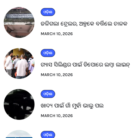
ଓଡ଼ିଶା
ଜଳିଗଲା ଟ୍ରେଲର, ଅଳ୍ପକେ ବର୍ତ୍ତିଲେ ଚାଳକ
MARCH 10, 2026
ଓଡ଼ିଶା
ଗ୍ୟାସ ସିଲିଣ୍ଡର ପାଇଁ ଡିପୋରେ ଲମ୍ବା ଲାଇନ୍
MARCH 10, 2026
ଓଡ଼ିଶା
ଖାଦ୍ୟ ପାଇଁ ଗାଁ ମୁହାଁ ଭାଲୁ ପଲ
MARCH 10, 2026
ଓଡ଼ିଶା