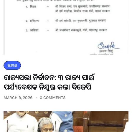
ଜାତୀୟ
ରାଜ୍ୟସଭା ନିର୍ବାଚନ: ୩ ରାଜ୍ୟ ପାଇଁ
ପର୍ଯ୍ୟବେକ୍ଷକ ନିଯୁକ୍ତ କଲା ବିଜେପି
MARCH 9, 2026
0 COMMENTS