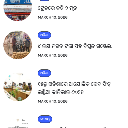
ଟ୍ରେନରେ କଟି ୨ ମୃତ
MARCH 10, 2026
ଓଡ଼ିଶା
୪ ଲକ୍ଷ ନଗଦ ଟଙ୍କା ସହ ବିପୁଳ ଗଞ୍ଜେଇ.
MARCH 10, 2026
ଓଡ଼ିଶା
୧୫ରୁ ଓଡ଼ିଶାରେ ଆୟୋଜିତ ହେବ ଫିଟ୍
ଇଣ୍ଡିଆ କାର୍ନିଭାଲ-୨୦୨୬
MARCH 10, 2026
ଜାତୀୟ