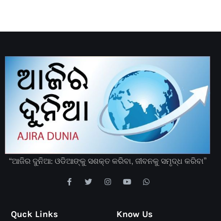
“ଆଜିର ଦୁନିଆ: ଓଡିଆଙ୍କୁ ସଶକ୍ତ କରିବା, ଜୀବନକୁ ସମୃଦ୍ଧ କରିବା”
Quck Links
Know Us