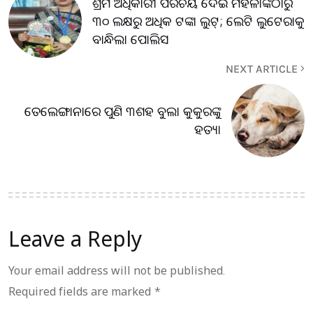
ଶ୍ରମ ଅଧିକାରୀ ପରିଚୟ ଦେଇ ମହିଳାଙ୍କଠାରୁ
୩୦ ଲକ୍ଷରୁ ଅଧିକ ଟଙ୍କା ଲୁଟ୍; ଲେଟି ଲୁଟେରାକୁ
ବାନ୍ଧିଲା ପୋଲିସ
NEXT ARTICLE
ତେଲେଙ୍ଗାନାରେ ପୁଣି ୩ଶହ ବୁଲା କୁକୁରଙ୍କୁ
ହତ୍ୟା
Leave a Reply
Your email address will not be published.
Required fields are marked
*