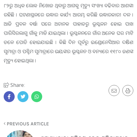
୮୨ରୁ ଅଧିକ ଲୋକ ନିଖୋଜ ଥିବାରୁ ଆଗକୁ ମୃତ୍ୟୁ ସଂଖ୍ୟା ବଢିବାର ଆଶଙ୍କା
ରହିଛି । ଘଟଣାସ୍ଥଳରେ ଉଦ୍ଧାର କାର୍ଯ୍ୟ ଆରମ୍ଭ କରିଛି ଉଦ୍ଧାରକାରୀ ଦଳ ।
ଆଜି ପ୍ରବଳ ବର୍ଷା ପରେ ଅଚାନକ ପାହାଡରୁ ଭୂସ୍ଖଳନ ହୋଇ ପାଖ
ପାରିସିରଲାଗୁ ଗାଁକୁ ମାଡି ଯାଇଥିଲା । ଭୂସ୍ଖଳନରେ ଗାଁର ଅନେକ ଘର ମାଟି
ତଳେ ପୋତି ହୋଇଯାଇଛି । କିଛି ଦିନ ପୂର୍ବରୁ ଇଣ୍ଡୋନେସିଆର ଦକ୍ଷିଣ
ସୁମାତ୍ରା ଓ ପଶ୍ଚିମ ସୁମାତ୍ରାରେ ଭୟଙ୍କର ଭୂସ୍ଖଳନ ଓ ବନ୍ୟାରେ ୧୧୮୦ ଜଣଙ୍କ
ମୃତ୍ୟୁ ହୋଇଥିଲା ।
Share:
PREVIOUS ARTICLE