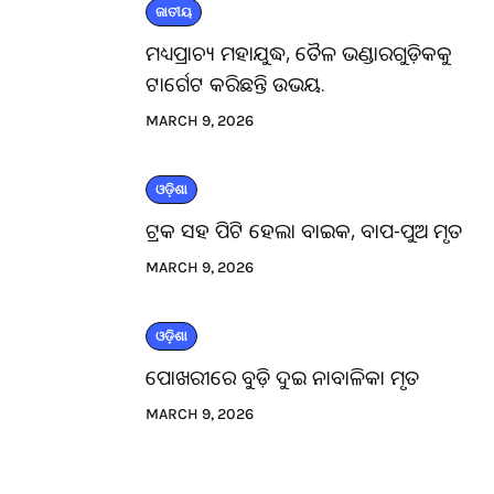
ଜାତୀୟ
ମଧ୍ୟପ୍ରାଚ୍ୟ ମହାଯୁଦ୍ଧ, ତୈଳ ଭଣ୍ଡାରଗୁଡ଼ିକକୁ
ଟାର୍ଗେଟ କରିଛନ୍ତି ଉଭୟ.
MARCH 9, 2026
ଓଡ଼ିଶା
ଟ୍ରକ ସହ ପିଟି ହେଲା ବାଇକ, ବାପ-ପୁଅ ମୃତ
MARCH 9, 2026
ଓଡ଼ିଶା
ପୋଖରୀରେ ବୁଡ଼ି ଦୁଇ ନାବାଳିକା ମୃତ
MARCH 9, 2026