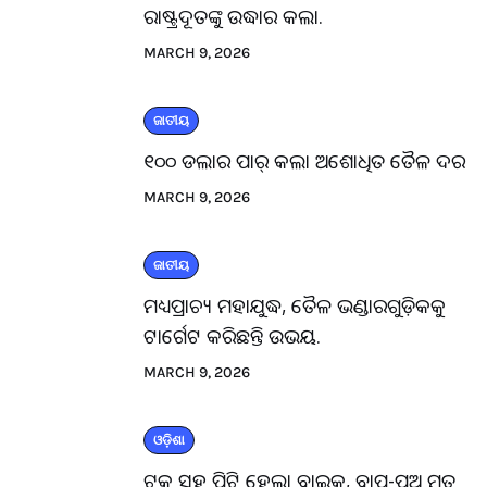
ରାଷ୍ଟ୍ରଦୂତଙ୍କୁ ଉଦ୍ଧାର କଲା.
MARCH 9, 2026
ଜାତୀୟ
୧୦୦ ଡଲାର ପାର୍ କଲା ଅଶୋଧିତ ତୈଳ ଦର
MARCH 9, 2026
ଜାତୀୟ
ମଧ୍ୟପ୍ରାଚ୍ୟ ମହାଯୁଦ୍ଧ, ତୈଳ ଭଣ୍ଡାରଗୁଡ଼ିକକୁ
ଟାର୍ଗେଟ କରିଛନ୍ତି ଉଭୟ.
MARCH 9, 2026
ଓଡ଼ିଶା
ଟ୍ରକ ସହ ପିଟି ହେଲା ବାଇକ, ବାପ-ପୁଅ ମୃତ