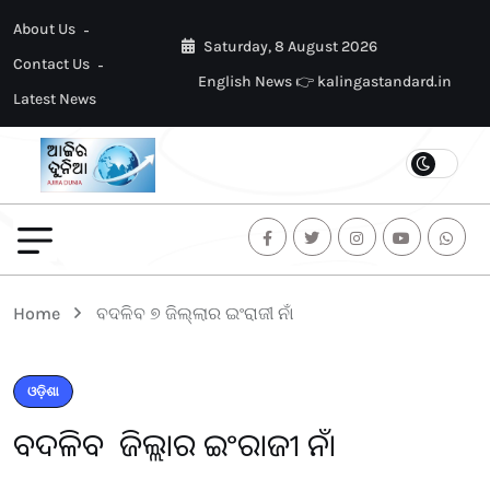
About Us
Saturday, 8 August 2026
Contact Us
English News 👉 kalingastandard.in
Latest News
Home
ବଦଳିବ ୭ ଜିଲ୍ଲାର ଇଂରାଜୀ ନାଁ
ଓଡ଼ିଶା
ବଦଳିବ ୭ ଜିଲ୍ଲାର ଇଂରାଜୀ ନାଁ