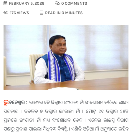
FEBRUARY 5, 2026
0 COMMENTS
176 VIEWS
READ IN 0 MINUTES
ଭୁ
ବନେଶ୍ୱର :
ରାଜ୍ୟର ୭ଟି ଜିଲ୍ଲାର ଇଂରାଜୀ ନାଁ ସଂଶୋଧନ କରିବେ ରାଜ୍ୟ
ସରକାର । ବଦଳିବ ୭ ଜିଲ୍ଲାର ଇଂରାଜୀ ନାଁ । ମୋଟ୍ ୧୧ ଜିଲ୍ଲାର ୨୫ଟି
ସ୍ଥାନରେ ଇଂରାଜୀ ନାଁ ମଧ୍ୟ ସଂଶୋଧନ ହେବ । ଏନେଇ ରାଜସ୍ବ ବିଭାଗ
ପକ୍ଷରୁ ପ୍ରକାଶ ପାଇଲା ବିଧିବଦ୍ଧ ବିଜ୍ଞପ୍ତି । ଏଣିକି ଓଡ଼ିଆ ନାଁ ଅନୁସାରେ ରହିବ