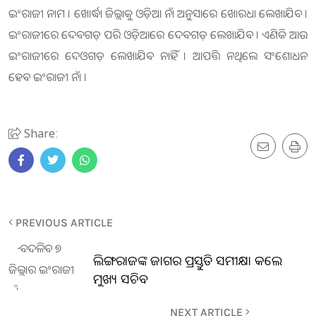
ଇଂରାଜୀ ନାମ । ଖୋର୍ଦ୍ଧା ଜିଲ୍ଲାକୁ ଓଡ଼ିଆ ନାଁ ଅନୁସାରେ ଖୋରଧା ଲେଖାଯିବ ।
ଇଂରାଜୀରେ ଦେବଗଡ଼ ପରି ଓଡ଼ିଆରେ ଦେବଗଡ଼ ଲେଖାଯିବ । ଏଣିକି ଆଉ
ଇଂରାଜୀରେ ଦେଓଗଡ଼ ଲେଖାଯିବ ନାହିଁ । ଆପତ୍ତି ନଥିଲେ ସଂଶୋଧନ
ହେବ ଇଂରାଜୀ ନାଁ ।
Share:
PREVIOUS ARTICLE
ଲିଙ୍ଗରାଜଙ୍କ ଜାଗର ପ୍ରସ୍ତୁତି ସମୀକ୍ଷା କଲେ
ମୁଖ୍ୟ ସଚିବ
NEXT ARTICLE