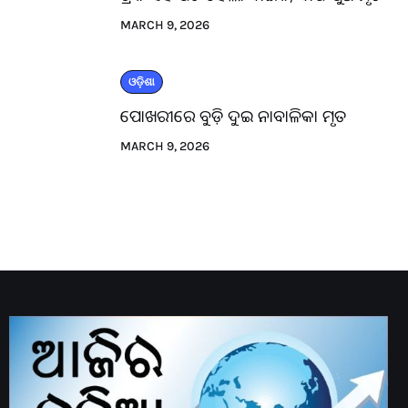
MARCH 9, 2026
ଓଡ଼ିଶା
ପୋଖରୀରେ ବୁଡ଼ି ଦୁଇ ନାବାଳିକା ମୃତ
MARCH 9, 2026