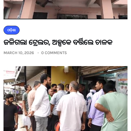
ଓଡ଼ିଶା
ଜଳିଗଲା ଟ୍ରେଲର, ଅଳ୍ପକେ ବର୍ତ୍ତିଲେ ଚାଳକ
MARCH 10, 2026
0 COMMENTS