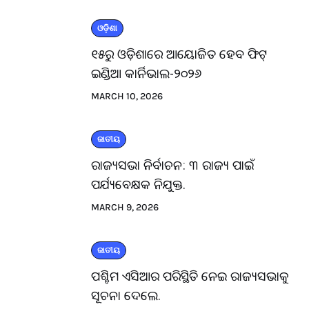
ଓଡ଼ିଶା
୧୫ରୁ ଓଡ଼ିଶାରେ ଆୟୋଜିତ ହେବ ଫିଟ୍
ଇଣ୍ଡିଆ କାର୍ନିଭାଲ-୨୦୨୬
MARCH 10, 2026
ଜାତୀୟ
ରାଜ୍ୟସଭା ନିର୍ବାଚନ: ୩ ରାଜ୍ୟ ପାଇଁ
ପର୍ଯ୍ୟବେକ୍ଷକ ନିଯୁକ୍ତ.
MARCH 9, 2026
ଜାତୀୟ
ପଶ୍ଚିମ ଏସିଆର ପରିସ୍ଥିତି ନେଇ ରାଜ୍ୟସଭାକୁ
ସୂଚନା ଦେଲେ.