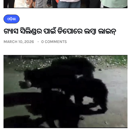
ଓଡ଼ିଶା
ଗ୍ୟାସ ସିଲିଣ୍ଡର ପାଇଁ ଡିପୋରେ ଲମ୍ବା ଲାଇନ୍
MARCH 10, 2026
0 COMMENTS