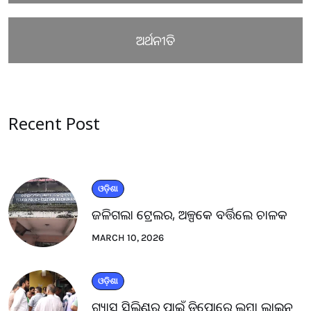
ଅର୍ଥନୀତି
Recent Post
ଓଡ଼ିଶା
ଜଳିଗଲା ଟ୍ରେଲର, ଅଳ୍ପକେ ବର୍ତ୍ତିଲେ ଚାଳକ
MARCH 10, 2026
ଓଡ଼ିଶା
ଗ୍ୟାସ ସିଲିଣ୍ଡର ପାଇଁ ଡିପୋରେ ଲମ୍ବା ଲାଇନ୍