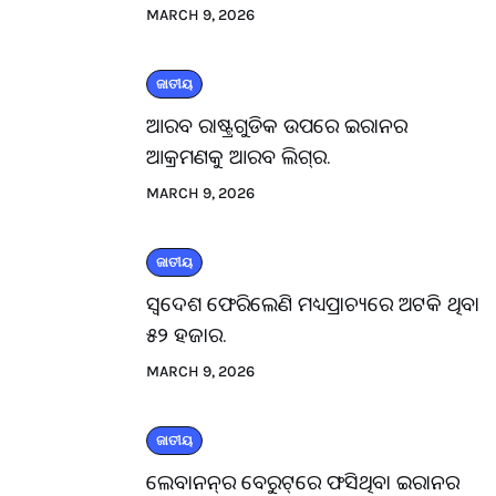
MARCH 9, 2026
ଜାତୀୟ
ଆରବ ରାଷ୍ଟ୍ରଗୁଡିକ ଉପରେ ଇରାନର
ଆକ୍ରମଣକୁ ଆରବ ଲିଗ୍‌ର.
MARCH 9, 2026
ଜାତୀୟ
ସ୍ବଦେଶ ଫେରିଲେଣି ମଧ୍ୟପ୍ରାଚ୍ୟରେ ଅଟକି ଥିବା
୫୨ ହଜାର.
MARCH 9, 2026
ଜାତୀୟ
ଲେବାନନ୍‌ର ବେରୁଟ୍‌ରେ ଫସିଥିବା ଇରାନର