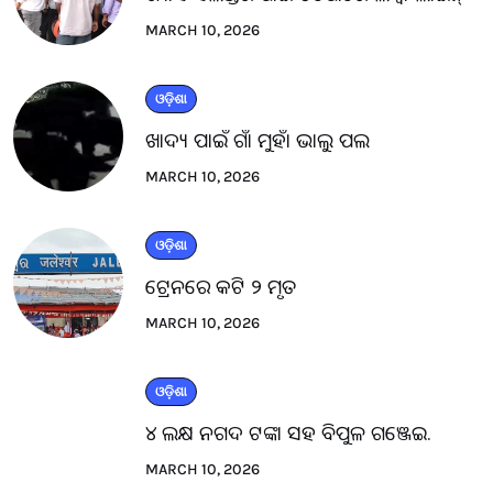
MARCH 10, 2026
ଓଡ଼ିଶା
ଖାଦ୍ୟ ପାଇଁ ଗାଁ ମୁହାଁ ଭାଲୁ ପଲ
MARCH 10, 2026
ଓଡ଼ିଶା
ଟ୍ରେନରେ କଟି ୨ ମୃତ
MARCH 10, 2026
ଓଡ଼ିଶା
୪ ଲକ୍ଷ ନଗଦ ଟଙ୍କା ସହ ବିପୁଳ ଗଞ୍ଜେଇ.
MARCH 10, 2026