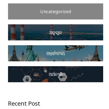
Uncategorized
ଅନୁଗୁଳ
ଅନ୍ତର୍ଜାତୀୟ
ଅର୍ଥନୀତି
Recent Post