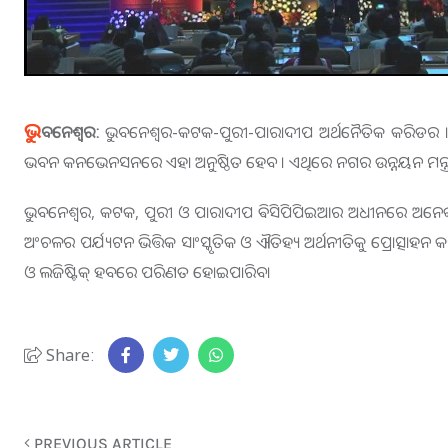
ଭୁ
ବନେଶ୍ବର:
ଭୁବନେଶ୍ୱର-କଟକ-ପୁରୀ-ପାରାଦୀପ ଅର୍ଥନୈତିକ କରିଡର । ଏ
ଭବନ କନଭେନସନରେ ଏହା ଅନୁଷ୍ଠିତ ହେବ । ଏଥିରେ ନଗର ଉନ୍ନୟନ ମନ୍ତ୍ରୀ କୃଷ
ଭୁବନେଶ୍ୱର, କଟକ, ପୁରୀ ଓ ପାରାଦୀପ ଵିସିପିପିଇଆର ଅଧୀନରେ ଅନେକ ଗୁଡିଏ 
ଅଂଚଳର ପର୍ଯ୍ୟଟନ ଭିତ୍ତିକ ସାଂସ୍କୃତିକ ଓ ଐତିହ୍ୟ ଅର୍ଥନୀତିକୁ ପ୍ରୋତ୍ସାହନ କର
ଓ ଲଜିଷ୍ଟିକ୍ ହବରେ ପରିଣତ ହୋଇପାରିବ।
Share:
PREVIOUS ARTICLE