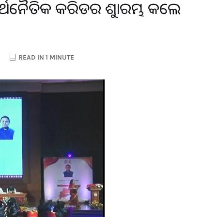
୍ଥନୈତିକ କରିଡର ଶୁଭାରମ୍ଭ କଲେ
READ IN 1 MINUTE