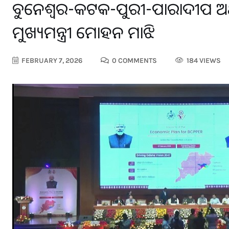
ଭୁବନେଶ୍ୱର-କଟକ-ପୁରୀ-ପାରାଦୀପ ଅର
ମୁଖ୍ୟମନ୍ତ୍ରୀ ମୋହନ ମାଝି
FEBRUARY 7, 2026
0 COMMENTS
184 VIEWS