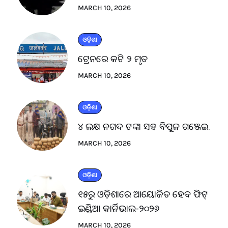
MARCH 10, 2026
ଓଡ଼ିଶା
ଟ୍ରେନରେ କଟି ୨ ମୃତ
MARCH 10, 2026
ଓଡ଼ିଶା
୪ ଲକ୍ଷ ନଗଦ ଟଙ୍କା ସହ ବିପୁଳ ଗଞ୍ଜେଇ.
MARCH 10, 2026
ଓଡ଼ିଶା
୧୫ରୁ ଓଡ଼ିଶାରେ ଆୟୋଜିତ ହେବ ଫିଟ୍
ଇଣ୍ଡିଆ କାର୍ନିଭାଲ-୨୦୨୬
MARCH 10, 2026