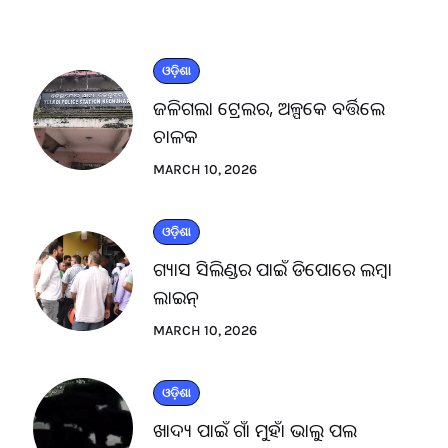
ଓଡ଼ିଶା
ଜଳିଗଲା ଟ୍ରେଲର, ଅଳ୍ପକେ ବର୍ତ୍ତିଲେ
ଚାଳକ
MARCH 10, 2026
ଓଡ଼ିଶା
ଗ୍ୟାସ ସିଲିଣ୍ଡର ପାଇଁ ଡିପୋରେ ଲମ୍ବା
ଲାଇନ୍
MARCH 10, 2026
ଓଡ଼ିଶା
ଖାଦ୍ୟ ପାଇଁ ଗାଁ ମୁହାଁ ଭାଲୁ ପଲ