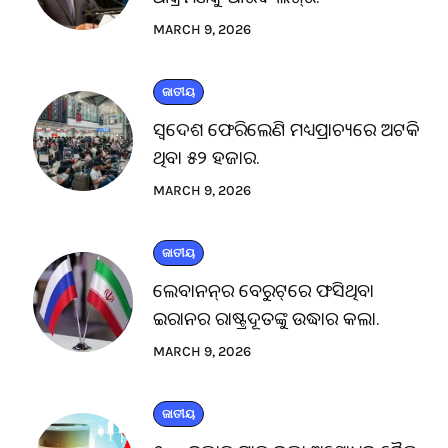
MARCH 9, 2026
ଜାତୀୟ
ସ୍ବଦେଶ ଫେରିଲେଣି ମଧ୍ୟପ୍ରାଚ୍ୟରେ ଅଟକି
ଥିବା ୫୨ ହଜାର.
MARCH 9, 2026
ଜାତୀୟ
ଲେବାନନ୍‌ର ବେରୁଟ୍‌ରେ ଫସିଥିବା
ଇରାନର ରାଷ୍ଟ୍ରଦୂତଙ୍କୁ ଉଦ୍ଧାର କଲା.
MARCH 9, 2026
ଜାତୀୟ