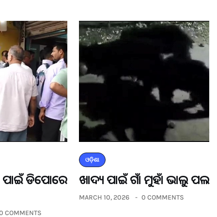
ଓଡ଼ିଶା
ଡର ପାଇଁ ଡିପୋରେ
ଖାଦ୍ୟ ପାଇଁ ଗାଁ ମୁହାଁ ଭାଲୁ ପଲ
MARCH 10, 2026
0 COMMENTS
0 COMMENTS