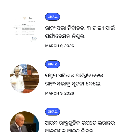
ଜାତୀୟ
ରାଜ୍ୟସଭା ନିର୍ବାଚନ: ୩ ରାଜ୍ୟ ପାଇଁ
ପର୍ଯ୍ୟବେକ୍ଷକ ନିଯୁକ୍ତ.
MARCH 9, 2026
ଜାତୀୟ
ପଶ୍ଚିମ ଏସିଆର ପରିସ୍ଥିତି ନେଇ
ରାଜ୍ୟସଭାକୁ ସୂଚନା ଦେଲେ.
MARCH 9, 2026
ଜାତୀୟ
ଆରବ ରାଷ୍ଟ୍ରଗୁଡିକ ଉପରେ ଇରାନର
ଆକ୍ରମଣକୁ ଆରବ ଲିଗ୍‌ର.