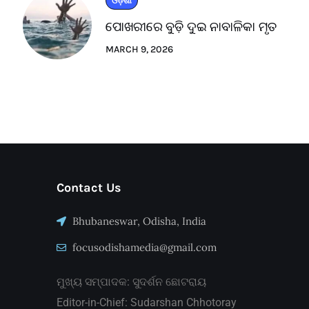
ଓଡ଼ିଶା
ପୋଖରୀରେ ବୁଡ଼ି ଦୁଇ ନାବାଳିକା ମୃତ
MARCH 9, 2026
Contact Us
Bhubaneswar, Odisha, India
focusodishamedia@gmail.com
ମୁଖ୍ୟ ସମ୍ପାଦକ: ସୁଦର୍ଶନ ଛୋଟରାୟ
Editor-in-Chief: Sudarshan Chhotoray