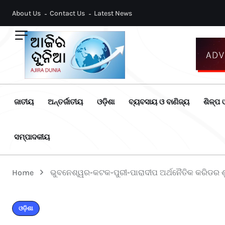
About Us
Contact Us
Latest News
ଜାତୀୟ
ଅନ୍ତର୍ଜାତୀୟ
ଓଡ଼ିଶା
ବ୍ୟବସାୟ ଓ ବାଣିଜ୍ୟ
ଶିଳ୍ପ ଓ
ସମ୍ପାଦକୀୟ
Home
ଭୁବନେଶ୍ୱର-କଟକ-ପୁରୀ-ପାରାଦୀପ ଅର୍ଥନୈତିକ କରିଡର ଶ
ଓଡ଼ିଶା