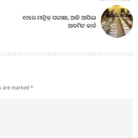
୧୯ରେ ମାଟ୍ରିକ୍ ପରୀକ୍ଷା, ଆଜି ଆସିଲା
ଆଡମିଟ କାର୍ଡ
ds are marked
*