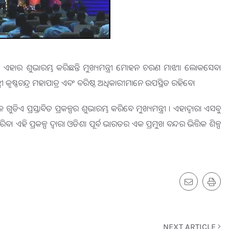
ହାର ଶୁଭାରମ୍ଭ କରିଛନ୍ତି ମୁଖ୍ୟମନ୍ତ୍ରୀ ମୋହନ ଚରଣ ମାଝୀ। ଲୋକସେବା
୍ଣଚନ୍ଦ୍ର ମହାପାତ୍ର ଏବଂ ବରିଷ୍ଠ ଅଧିକାରୀମାନେ ଉପସ୍ଥିତ ରହିବେ।
ପ୍ରସ୍ତାବିତ ପ୍ରକଳ୍ପର ଶୁଭାରମ୍ଭ କରିବେ ମୁଖ୍ୟମନ୍ତ୍ରୀ । ଏହାଦ୍ୱାରା ଏସବୁ
ିବ। ଏହି ପ୍ରକଳ୍ପ ଦ୍ଵାରା ଓଡିଶା ପୂର୍ବ ଭାରତର ଏକ ପ୍ରମୁଖ ବନ୍ଦର ଭିତ୍ତିକ ଶିଳ୍ପ
NEXT ARTICLE