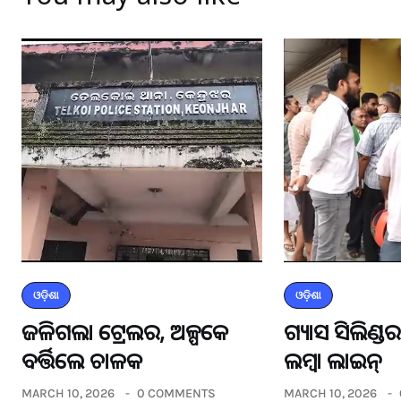
ଓଡ଼ିଶା
ଓଡ଼ିଶା
ଜଳିଗଲା ଟ୍ରେଲର, ଅଳ୍ପକେ
ଗ୍ୟାସ ସିଲିଣ୍
ବର୍ତ୍ତିଲେ ଚାଳକ
ଲମ୍ବା ଲାଇନ୍
MARCH 10, 2026
0 COMMENTS
MARCH 10, 2026