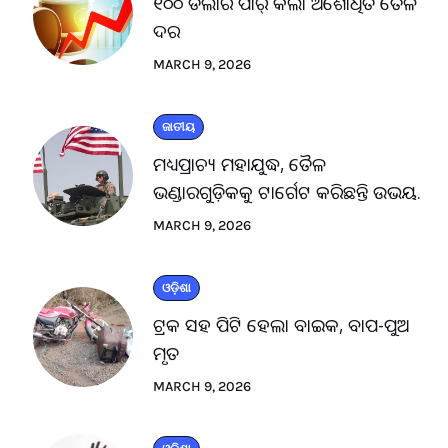
୧୦୦ ଡଲାର ପାର୍ କଲା ଅଶୋଧିତ ତୈଳ
ଦର
MARCH 9, 2026
ଜାତୀୟ
ମଧ୍ୟପ୍ରାଚ୍ୟ ମହାଯୁଦ୍ଧ, ତୈଳ
ଭଣ୍ଡାରଗୁଡ଼ିକକୁ ଟାର୍ଗେଟ କରିଛନ୍ତି ଉଭୟ.
MARCH 9, 2026
ଓଡ଼ିଶା
ଟ୍ରକ ସହ ପିଟି ହେଲା ବାଇକ, ବାପ-ପୁଅ
ମୃତ
MARCH 9, 2026