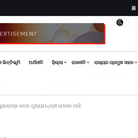
 ଭିତ୍ତିଭୂମି
ଅର୍ଥନୀତି
ଜ଼ିଲ୍ଲା
ରାଜନୀତି
ରାଜ୍ୟର ପ୍ରମୁଖ ସହର
ୁଭାରମ୍ଭ କଲେ ମୁଖ୍ୟମନ୍ତ୍ରୀ ମୋହନ ମାଝି