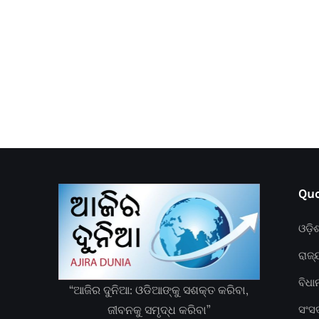
Quc
ଓଡ଼ି
ରାଜ୍
ବିଧ
“ଆଜିର ଦୁନିଆ: ଓଡିଆଙ୍କୁ ସଶକ୍ତ କରିବା,
ଜୀବନକୁ ସମୃଦ୍ଧ କରିବା”
ସଂସ