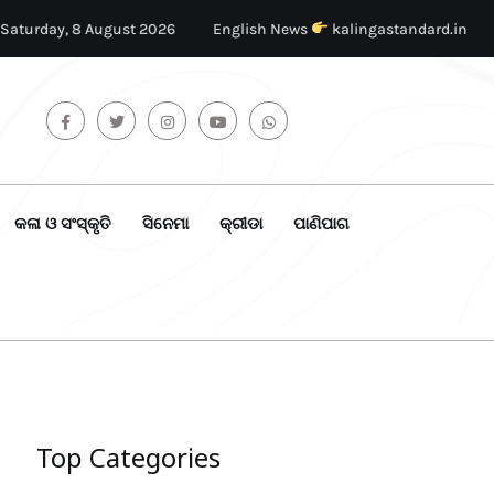
Saturday, 8 August 2026
English News
kalingastandard.in
କଳା ଓ ସଂସ୍କୃତି
ସିନେମା
କ୍ରୀଡା
ପାଣିପାଗ
Top Categories