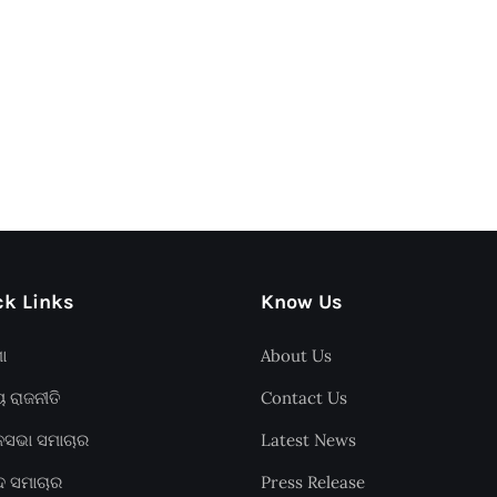
k Links
Know Us
ଶା
About Us
ୟ ରାଜନୀତି
Contact Us
ାନସଭା ସମାଚାର
Latest News
ଦ ସମାଚାର
Press Release