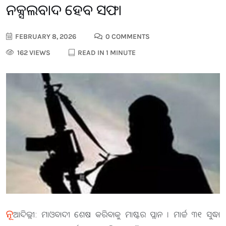
ନକ୍ସଲବାଦ ହେବ ସଫା
FEBRUARY 8, 2026
0 COMMENTS
162 VIEWS
READ IN 1 MINUTE
ନୂ
ଆଦିଲ୍ଲୀ: ମାଓବାଦୀ ଶେଷ କରିବାକୁ ମାଷ୍ଟର ପ୍ଲାନ । ମାର୍ଚ୍ଚ ୩୧ ସୁଦ୍ଧା