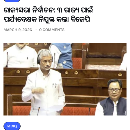
ରାଜ୍ୟସଭା ନିର୍ବାଚନ: ୩ ରାଜ୍ୟ ପାଇଁ
ପର୍ଯ୍ୟବେକ୍ଷକ ନିଯୁକ୍ତ କଲା ବିଜେପି
MARCH 9, 2026
0 COMMENTS
ଜାତୀୟ