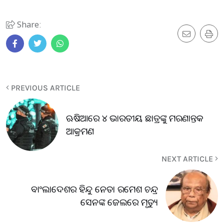
Share:
PREVIOUS ARTICLE
ଋଷିଆରେ ୪ ଭାରତୀୟ ଛାତ୍ରଙ୍କୁ ମରଣାନ୍ତକ
ଆକ୍ରମଣ
NEXT ARTICLE
ବାଂଲାଦେଶର ହିନ୍ଦୁ ନେତା ରମେଶ ଚନ୍ଦ୍ର
ସେନଙ୍କ ଜେଲରେ ମୃତ୍ୟୁ