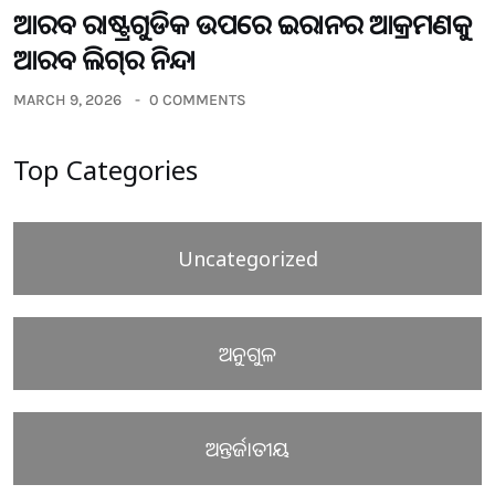
ଆରବ ରାଷ୍ଟ୍ରଗୁଡିକ ଉପରେ ଇରାନର ଆକ୍ରମଣକୁ
ଆରବ ଲିଗ୍‌ର ନିନ୍ଦା
MARCH 9, 2026
0 COMMENTS
Top Categories
Uncategorized
ଅନୁଗୁଳ
ଅନ୍ତର୍ଜାତୀୟ