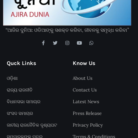
“ଆଜିର ଦୁନିଆ: ଓଡିଆଙ୍କୁ ସଶକ୍ତ କରିବା, ଜୀବନକୁ ସମୃଦ୍ଧ କରିବା”
Quck Links
Know Us
ଓଡ଼ିଶା
About Us
ରାଜ୍ୟ ରାଜନୀତି
Contact Us
ବିଧାନସଭା ସମାଚାର
Latest News
ସଂସଦ ସମାଚାର
Press Release
ଜାତୀୟ ରାଜନୈତିକ ଦୃଶ୍ୟପଟ
Privacy Policy
ସମ୍ପାଦକଙ୍କୁ ପତ୍ର
Terms & Conditions