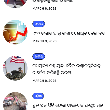
ରାଷ୍ଟ୍ରଦୂତଙ୍କୁ ଉଦ୍ଧାର କଲା.
MARCH 9, 2026
ଜାତୀୟ
୧୦୦ ଡଲାର ପାର୍ କଲା ଅଶୋଧିତ ତୈଳ ଦର
MARCH 9, 2026
ଜାତୀୟ
ମଧ୍ୟପ୍ରାଚ୍ୟ ମହାଯୁଦ୍ଧ, ତୈଳ ଭଣ୍ଡାରଗୁଡ଼ିକକୁ
ଟାର୍ଗେଟ କରିଛନ୍ତି ଉଭୟ.
MARCH 9, 2026
ଓଡ଼ିଶା
ଟ୍ରକ ସହ ପିଟି ହେଲା ବାଇକ, ବାପ-ପୁଅ ମୃତ