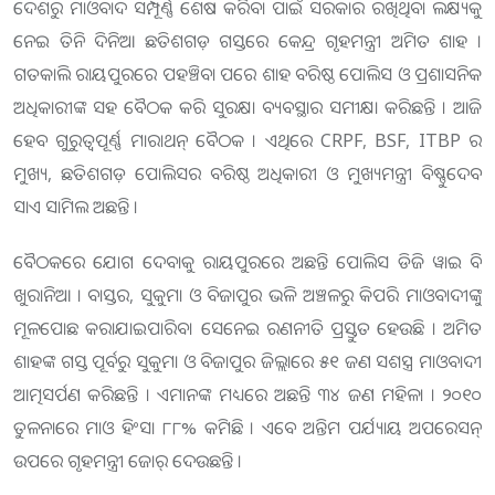
ଦେଶରୁ ମାଓବାଦ ସମ୍ପୂର୍ଣ୍ଣ ଶେଷ କରିବା ପାଇଁ ସରକାର ରଖିଥିବା ଲକ୍ଷ୍ୟକୁ
ନେଇ ତିନି ଦିନିଆ ଛତିଶଗଡ଼ ଗସ୍ତରେ କେନ୍ଦ୍ର ଗୃହମନ୍ତ୍ରୀ ଅମିତ ଶାହ ।
ଗତକାଲି ରାୟପୁରରେ ପହଞ୍ଚିବା ପରେ ଶାହ ବରିଷ୍ଠ ପୋଲିସ ଓ ପ୍ରଶାସନିକ
ଅଧିକାରୀଙ୍କ ସହ ବୈଠକ କରି ସୁରକ୍ଷା ବ୍ୟବସ୍ଥାର ସମୀକ୍ଷା କରିଛନ୍ତି । ଆଜି
ହେବ ଗୁରୁତ୍ୱପୂର୍ଣ୍ଣ ମାରାଥନ୍ ବୈଠକ । ଏଥିରେ CRPF, BSF, ITBP ର
ମୁଖ୍ୟ, ଛତିଶଗଡ଼ ପୋଲିସର ବରିଷ୍ଠ ଅଧିକାରୀ ଓ ମୁଖ୍ୟମନ୍ତ୍ରୀ ବିଷ୍ଣୁଦେବ
ସାଏ ସାମିଲ ଅଛନ୍ତି ।
ବୈଠକରେ ଯୋଗ ଦେବାକୁ ରାୟପୁରରେ ଅଛନ୍ତି ପୋଲିସ ଡିଜି ୱାଇ ବି
ଖୁରାନିଆ । ବାସ୍ତର, ସୁକୁମା ଓ ବିଜାପୁର ଭଳି ଅଞ୍ଚଳରୁ କିପରି ମାଓବାଦୀଙ୍କୁ
ମୂଳପୋଛ କରାଯାଇପାରିବ। ସେନେଇ ରଣନୀତି ପ୍ରସ୍ତୁତ ହେଉଛି । ଅମିତ
ଶାହଙ୍କ ଗସ୍ତ ପୂର୍ବରୁ ସୁକୁମା ଓ ବିଜାପୁର ଜିଲ୍ଲାରେ ୫୧ ଜଣ ସଶସ୍ତ୍ର ମାଓବାଦୀ
ଆତ୍ମସର୍ପଣ କରିଛନ୍ତି । ଏମାନଙ୍କ ମଧ୍ୟରେ ଅଛନ୍ତି ୩୪ ଜଣ ମହିଳା । ୨୦୧୦
ତୁଳନାରେ ମାଓ ହିଂସା ୮୮% କମିଛି । ଏବେ ଅନ୍ତିମ ପର୍ଯ୍ୟାୟ ଅପରେସନ୍
ଉପରେ ଗୃହମନ୍ତ୍ରୀ ଜୋର୍ ଦେଉଛନ୍ତି ।