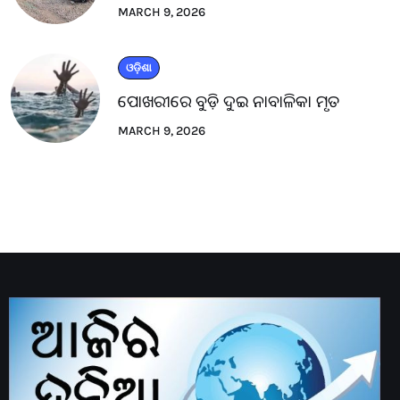
MARCH 9, 2026
ଓଡ଼ିଶା
ପୋଖରୀରେ ବୁଡ଼ି ଦୁଇ ନାବାଳିକା ମୃତ
MARCH 9, 2026