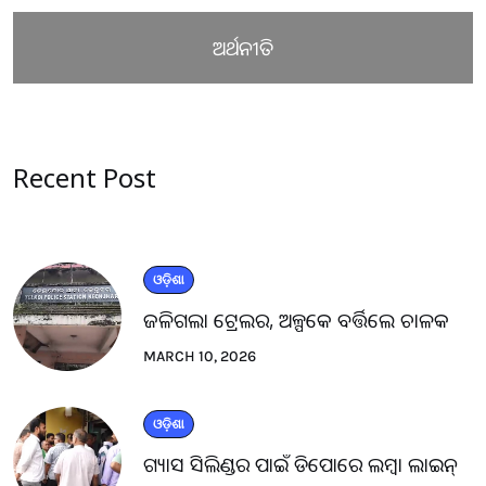
ଅର୍ଥନୀତି
Recent Post
ଓଡ଼ିଶା
ଜଳିଗଲା ଟ୍ରେଲର, ଅଳ୍ପକେ ବର୍ତ୍ତିଲେ ଚାଳକ
MARCH 10, 2026
ଓଡ଼ିଶା
ଗ୍ୟାସ ସିଲିଣ୍ଡର ପାଇଁ ଡିପୋରେ ଲମ୍ବା ଲାଇନ୍