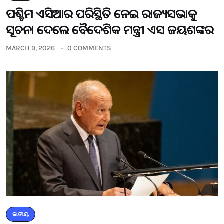
ପଶ୍ଚିମ ଏସିଆର ପରିସ୍ଥିତି ନେଇ ରାଜ୍ୟସଭାକୁ
ସୂଚନା ଦେଲେ ବୈଦେଶିକ ମନ୍ତ୍ରୀ ଏସ ଜୟଶଙ୍କର
MARCH 9, 2026
0 COMMENTS
ଜାତୀୟ