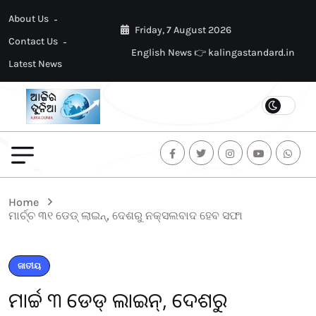
About Us
Friday, 7 August 2026
Contact Us
English News 👉 kalingastandard.in
Latest News
Home
ମାର୍ଚ୍ଚ ୩୧ ଡେଡ୍ ଲାଇନ୍, ଦେଶରୁ ନକ୍ସଲବାଦ ହେବ ସଫା
ଜାତୀୟ
ମାର୍ଚ୍ଚ ୩୧ ଡେଡ୍ ଲାଇନ୍, ଦେଶରୁ