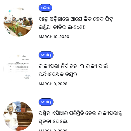
ଓଡ଼ିଶା
୧୫ରୁ ଓଡ଼ିଶାରେ ଆୟୋଜିତ ହେବ ଫିଟ୍
ଇଣ୍ଡିଆ କାର୍ନିଭାଲ-୨୦୨୬
MARCH 10, 2026
ଜାତୀୟ
ରାଜ୍ୟସଭା ନିର୍ବାଚନ: ୩ ରାଜ୍ୟ ପାଇଁ
ପର୍ଯ୍ୟବେକ୍ଷକ ନିଯୁକ୍ତ.
MARCH 9, 2026
ଜାତୀୟ
ପଶ୍ଚିମ ଏସିଆର ପରିସ୍ଥିତି ନେଇ ରାଜ୍ୟସଭାକୁ
ସୂଚନା ଦେଲେ.
MARCH 9, 2026