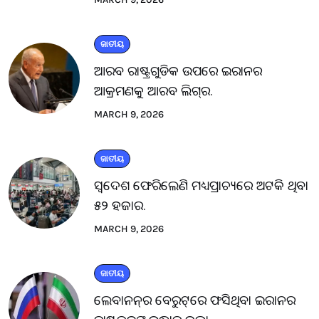
ଜାତୀୟ
ଆରବ ରାଷ୍ଟ୍ରଗୁଡିକ ଉପରେ ଇରାନର
ଆକ୍ରମଣକୁ ଆରବ ଲିଗ୍‌ର.
MARCH 9, 2026
ଜାତୀୟ
ସ୍ବଦେଶ ଫେରିଲେଣି ମଧ୍ୟପ୍ରାଚ୍ୟରେ ଅଟକି ଥିବା
୫୨ ହଜାର.
MARCH 9, 2026
ଜାତୀୟ
ଲେବାନନ୍‌ର ବେରୁଟ୍‌ରେ ଫସିଥିବା ଇରାନର