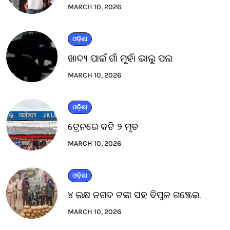
MARCH 10, 2026
ଓଡ଼ିଶା
ଖାଦ୍ୟ ପାଇଁ ଗାଁ ମୁହାଁ ଭାଲୁ ପଲ
MARCH 10, 2026
ଓଡ଼ିଶା
ଟ୍ରେନରେ କଟି ୨ ମୃତ
MARCH 10, 2026
ଓଡ଼ିଶା
୪ ଲକ୍ଷ ନଗଦ ଟଙ୍କା ସହ ବିପୁଳ ଗଞ୍ଜେଇ.
MARCH 10, 2026