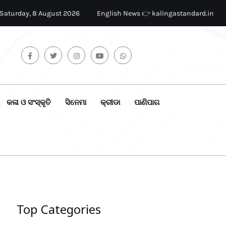
Saturday, 8 August 2026
English News 👉 kalingastandard.in
କଳା ଓ ସଂସ୍କୃତି
ସିନେମା
କ୍ରୀଡା
ପାଣିପାଗ
Top Categories