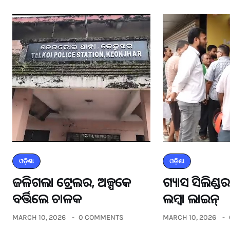
ଓଡ଼ିଶା
ଓଡ଼ିଶା
ଜଳିଗଲା ଟ୍ରେଲର, ଅଳ୍ପକେ
ଗ୍ୟାସ ସିଲିଣ୍
ବର୍ତ୍ତିଲେ ଚାଳକ
ଲମ୍ବା ଲାଇନ୍
MARCH 10, 2026
0 COMMENTS
MARCH 10, 2026