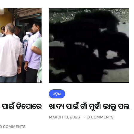
ଓଡ଼ିଶା
ଡର ପାଇଁ ଡିପୋରେ
ଖାଦ୍ୟ ପାଇଁ ଗାଁ ମୁହାଁ ଭାଲୁ ପଲ
MARCH 10, 2026
0 COMMENTS
0 COMMENTS