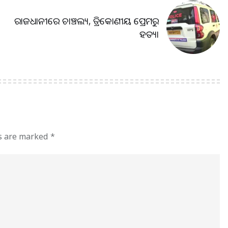
ରାଜଧାନୀରେ ଚାଞ୍ଚଲ୍ୟ, ତ୍ରିକୋଣୀୟ ପ୍ରେମରୁ
ହତ୍ୟା
ds are marked
*