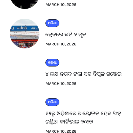
MARCH 10, 2026
ଓଡ଼ିଶା
ଟ୍ରେନରେ କଟି ୨ ମୃତ
MARCH 10, 2026
ଓଡ଼ିଶା
୪ ଲକ୍ଷ ନଗଦ ଟଙ୍କା ସହ ବିପୁଳ ଗଞ୍ଜେଇ.
MARCH 10, 2026
ଓଡ଼ିଶା
୧୫ରୁ ଓଡ଼ିଶାରେ ଆୟୋଜିତ ହେବ ଫିଟ୍
ଇଣ୍ଡିଆ କାର୍ନିଭାଲ-୨୦୨୬
MARCH 10, 2026