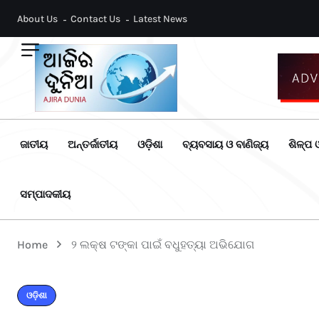
About Us
Contact Us
Latest News
ଜାତୀୟ
ଅନ୍ତର୍ଜାତୀୟ
ଓଡ଼ିଶା
ବ୍ୟବସାୟ ଓ ବାଣିଜ୍ୟ
ଶିଳ୍ପ ଓ
ସମ୍ପାଦକୀୟ
Home
୨ ଲକ୍ଷ ଟଙ୍କା ପାଇଁ ବଧୁହତ୍ୟା ଅଭିଯୋଗ
ଓଡ଼ିଶା