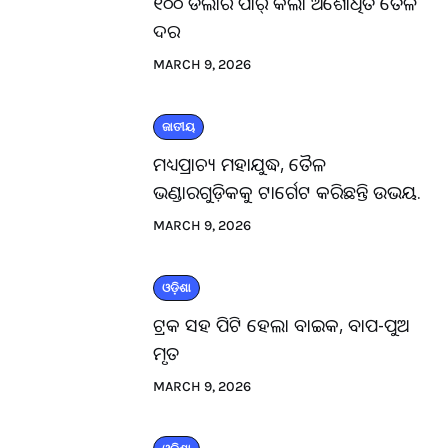
୧୦୦ ଡଲାର ପାର୍ କଲା ଅଶୋଧିତ ତୈଳ
ଦର
MARCH 9, 2026
ଜାତୀୟ
ମଧ୍ୟପ୍ରାଚ୍ୟ ମହାଯୁଦ୍ଧ, ତୈଳ
ଭଣ୍ଡାରଗୁଡ଼ିକକୁ ଟାର୍ଗେଟ କରିଛନ୍ତି ଉଭୟ.
MARCH 9, 2026
ଓଡ଼ିଶା
ଟ୍ରକ ସହ ପିଟି ହେଲା ବାଇକ, ବାପ-ପୁଅ
ମୃତ
MARCH 9, 2026