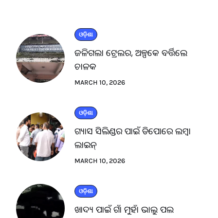
ଓଡ଼ିଶା
ଜଳିଗଲା ଟ୍ରେଲର, ଅଳ୍ପକେ ବର୍ତ୍ତିଲେ
ଚାଳକ
MARCH 10, 2026
ଓଡ଼ିଶା
ଗ୍ୟାସ ସିଲିଣ୍ଡର ପାଇଁ ଡିପୋରେ ଲମ୍ବା
ଲାଇନ୍
MARCH 10, 2026
ଓଡ଼ିଶା
ଖାଦ୍ୟ ପାଇଁ ଗାଁ ମୁହାଁ ଭାଲୁ ପଲ