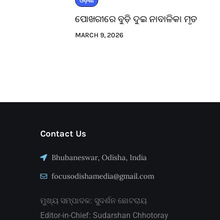
ଓଡ଼ିଶା
ପୋଖରୀରେ ବୁଡ଼ି ଦୁଇ ନାବାଳିକା ମୃତ
MARCH 9, 2026
Contact Us
Bhubaneswar, Odisha, India
focusodishamedia@gmail.com
ମୁଖ୍ୟ ସମ୍ପାଦକ: ସୁଦର୍ଶନ ଛୋଟରାୟ
Editor-in-Chief: Sudarshan Chhotoray