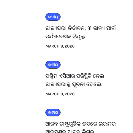
ଜାତୀୟ
ରାଜ୍ୟସଭା ନିର୍ବାଚନ: ୩ ରାଜ୍ୟ ପାଇଁ
ପର୍ଯ୍ୟବେକ୍ଷକ ନିଯୁକ୍ତ.
MARCH 9, 2026
ଜାତୀୟ
ପଶ୍ଚିମ ଏସିଆର ପରିସ୍ଥିତି ନେଇ
ରାଜ୍ୟସଭାକୁ ସୂଚନା ଦେଲେ.
MARCH 9, 2026
ଜାତୀୟ
ଆରବ ରାଷ୍ଟ୍ରଗୁଡିକ ଉପରେ ଇରାନର
ଆକ୍ରମଣକୁ ଆରବ ଲିଗ୍‌ର.