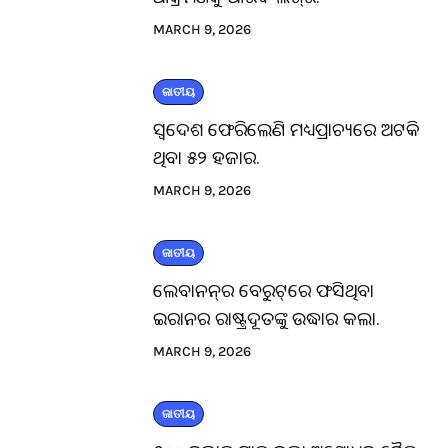
MARCH 9, 2026
ଜାତୀୟ
ସ୍ବଦେଶ ଫେରିଲେଣି ମଧ୍ୟପ୍ରାଚ୍ୟରେ ଅଟକି
ଥିବା ୫୨ ହଜାର.
MARCH 9, 2026
ଜାତୀୟ
ଲେବାନନ୍‌ର ବେରୁଟ୍‌ରେ ଫସିଥିବା
ଇରାନର ରାଷ୍ଟ୍ରଦୂତଙ୍କୁ ଉଦ୍ଧାର କଲା.
MARCH 9, 2026
ଜାତୀୟ