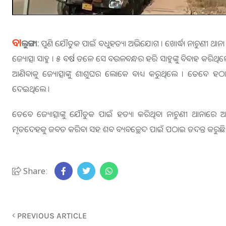
ବା
ଲୁଙ୍ଗା:
ପୁଣି ଯୌତୁକ ପାଇଁ ବଧୁହତ୍ୟା ଅଭିଯୋଗ । ଖୋର୍ଦ୍ଧା ନାଚୁଣୀ 
ଜ୍ୟୋତ୍ସା ସାହୁ । ୫ ବର୍ଷ ତଳେ ସେ ବଉଳବନ୍ଧର ହରି ସାହୁଙ୍କୁ ବିବାହ କରିଥି
ଆଣିବାକୁ ଜ୍ୟୋତ୍ସାଙ୍କୁ ଶାଶୁଘର ଲୋକେ ବାଧ୍ୟ କରୁଥିଲେ । ତେବେ 
ଦେଇଥିଲେ ।
ତେବେ ଜ୍ୟୋତ୍ସାଙ୍କୁ ଯୌତୁକ ପାଇଁ ହତ୍ୟା କରିଥିବା ନାଚୁଣୀ ଥାନା
ମୃତଦେହକୁ ଜବତ କରିବା ସହ ଶବ ବ୍ୟବଚ୍ଛେଦ ପାଇଁ ପଠାଇ ତଦନ୍ତ କରୁଛି । 
Share:
PREVIOUS ARTICLE