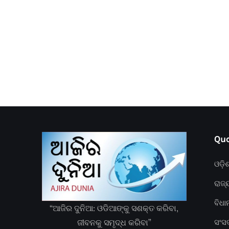
Quc
ଓଡ଼ି
ରାଜ୍
ବିଧ
“ଆଜିର ଦୁନିଆ: ଓଡିଆଙ୍କୁ ସଶକ୍ତ କରିବା,
ଜୀବନକୁ ସମୃଦ୍ଧ କରିବା”
ସଂସ