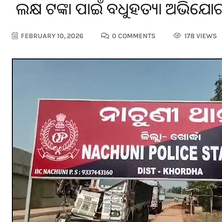
୨ ଲକ୍ଷ ଟଙ୍କା ପାଇଁ ବଧୁହତ୍ୟା ଅଭିଯୋ
FEBRUARY 10, 2026
0 COMMENTS
178 VIEWS