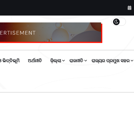
 ଭିତ୍ତିଭୂମି
ଅର୍ଥନୀତି
ଜ଼ିଲ୍ଲା
ରାଜନୀତି
ରାଜ୍ୟର ପ୍ରମୁଖ ସହର