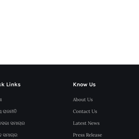
k Links
Know Us
ଶା
About Us
ୟ ରାଜନୀତି
Contact Us
ାନସଭା ସମାଚାର
Latest News
ଦ ସମାଚାର
Press Release