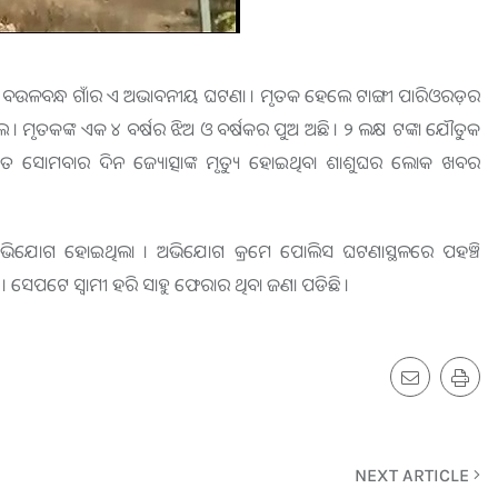
ଥାନା ବଉଳବନ୍ଧ ଗାଁର ଏ ଅଭାବନୀୟ ଘଟଣା । ମୃତକ ହେଲେ ଟାଙ୍ଗୀ ପାରିଓରଡ଼ର
ଲେ । ମୃତକଙ୍କ ଏକ ୪ ବର୍ଷର ଝିଅ ଓ ବର୍ଷକର ପୁଅ ଅଛି । ୨ ଲକ୍ଷ ଟଙ୍କା ଯୌତୁକ
ହଠାତ ସୋମବାର ଦିନ ଜ୍ୟୋତ୍ସାଙ୍କ ମୃତ୍ୟୁ ହୋଇଥିବା ଶାଶୁଘର ଲୋକ ଖବର
ରେ ଅଭିଯୋଗ ହୋଇଥିଲା । ଅଭିଯୋଗ କ୍ରମେ ପୋଲିସ ଘଟଣାସ୍ଥଳରେ ପହଞ୍ଚି
ସେପଟେ ସ୍ୱାମୀ ହରି ସାହୁ ଫେରାର ଥିବା ଜଣା ପଡିଛି ।
NEXT ARTICLE