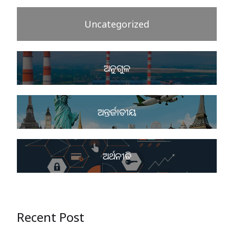
Uncategorized
ଅନୁଗୁଳ
ଅନ୍ତର୍ଜାତୀୟ
ଅର୍ଥନୀତି
Recent Post