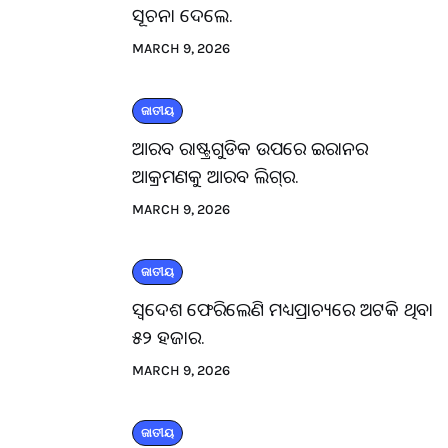
ସୂଚନା ଦେଲେ.
MARCH 9, 2026
ଜାତୀୟ
ଆରବ ରାଷ୍ଟ୍ରଗୁଡିକ ଉପରେ ଇରାନର
ଆକ୍ରମଣକୁ ଆରବ ଲିଗ୍‌ର.
MARCH 9, 2026
ଜାତୀୟ
ସ୍ବଦେଶ ଫେରିଲେଣି ମଧ୍ୟପ୍ରାଚ୍ୟରେ ଅଟକି ଥିବା
୫୨ ହଜାର.
MARCH 9, 2026
ଜାତୀୟ