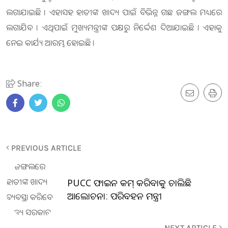
ଲଗାଯାଇଛି । ଏହାସହ ହାତୀଙ୍କ ଖାଦ୍ୟ ପାଇଁ ବିଭିନ୍ନ ଗଛ ଜଙ୍ଗଲ ମଧ୍ୟରେ
ଲଗାଯିବ । ଏଥିପାଇଁ ମୁଖ୍ୟମନ୍ତ୍ରୀଙ୍କ ପକ୍ଷରୁ ନିର୍ଦ୍ଦେଶ ଦିଆଯାଇଛି । ଏହାକୁ
ନେଇ କାର୍ଯ୍ୟ ଆରମ୍ଭ ହୋଇଛି ।
Share:
PREVIOUS ARTICLE
PUCC ଫାଇନ କମ୍ କରିବାକୁ ଚାଲିଛି
ଆଲୋଚନା: ପରିବହନ ମନ୍ତ୍ରୀ
NEXT ARTICLE