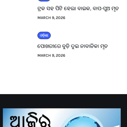
ଟ୍ରକ ସହ ପିଟି ହେଲା ବାଇକ, ବାପ-ପୁଅ ମୃତ
MARCH 9, 2026
ଓଡ଼ିଶା
ପୋଖରୀରେ ବୁଡ଼ି ଦୁଇ ନାବାଳିକା ମୃତ
MARCH 9, 2026