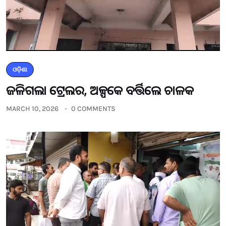
ଓଡ଼ିଶା
ଜଳିଗଲା ଟ୍ରେଲର, ଅଳ୍ପକେ ବର୍ତ୍ତିଲେ ଚାଳକ
MARCH 10, 2026
0 COMMENTS