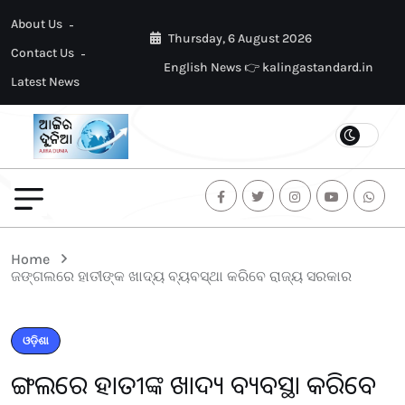
About Us
Thursday, 6 August 2026
Contact Us
English News 👉 kalingastandard.in
Latest News
Home
ଜଙ୍ଗଲରେ ହାତୀଙ୍କ ଖାଦ୍ୟ ବ୍ୟବସ୍ଥା କରିବେ ରାଜ୍ୟ ସରକାର
ଓଡ଼ିଶା
ଜଙ୍ଗଲରେ ହାତୀଙ୍କ ଖାଦ୍ୟ ବ୍ୟବସ୍ଥା କରିବେ