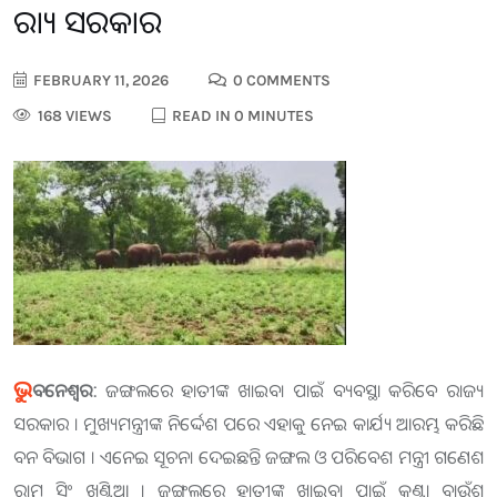
ରାଜ୍ୟ ସରକାର
FEBRUARY 11, 2026
0 COMMENTS
168 VIEWS
READ IN 0 MINUTES
ଭୁ
ବନେଶ୍ବର:
ଜଙ୍ଗଲରେ ହାତୀଙ୍କ ଖାଇବା ପାଇଁ ବ୍ୟବସ୍ଥା କରିବେ ରାଜ୍ୟ
ସରକାର । ମୁଖ୍ୟମନ୍ତ୍ରୀଙ୍କ ନିର୍ଦ୍ଦେଶ ପରେ ଏହାକୁ ନେଇ କାର୍ଯ୍ୟ ଆରମ୍ଭ କରିଛି
ବନ ବିଭାଗ । ଏନେଇ ସୂଚନା ଦେଇଛନ୍ତି ଜଙ୍ଗଲ ଓ ପରିବେଶ ମନ୍ତ୍ରୀ ଗଣେଶ
ରାମ ସିଂ ଖୁଣ୍ଟିଆ । ଜଙ୍ଗଲରେ ହାତୀଙ୍କ ଖାଇବା ପାଇଁ କଣ୍ଟା ବାଉଁଶ