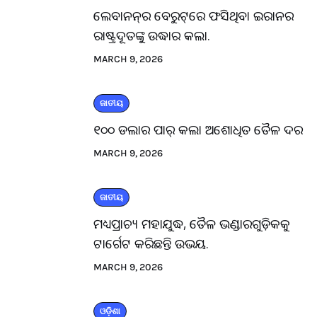
ଲେବାନନ୍‌ର ବେରୁଟ୍‌ରେ ଫସିଥିବା ଇରାନର
ରାଷ୍ଟ୍ରଦୂତଙ୍କୁ ଉଦ୍ଧାର କଲା.
MARCH 9, 2026
ଜାତୀୟ
୧୦୦ ଡଲାର ପାର୍ କଲା ଅଶୋଧିତ ତୈଳ ଦର
MARCH 9, 2026
ଜାତୀୟ
ମଧ୍ୟପ୍ରାଚ୍ୟ ମହାଯୁଦ୍ଧ, ତୈଳ ଭଣ୍ଡାରଗୁଡ଼ିକକୁ
ଟାର୍ଗେଟ କରିଛନ୍ତି ଉଭୟ.
MARCH 9, 2026
ଓଡ଼ିଶା