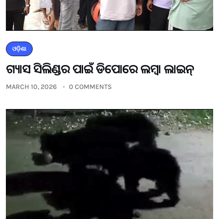
ଓଡ଼ିଶା
ଗ୍ୟାସ ସିଲିଣ୍ଡର ପାଇଁ ଡିପୋରେ ଲମ୍ବା ଲାଇନ୍
MARCH 10, 2026
0 COMMENTS