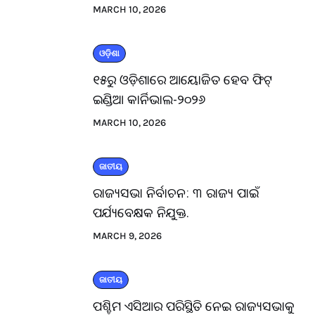
MARCH 10, 2026
ଓଡ଼ିଶା
୧୫ରୁ ଓଡ଼ିଶାରେ ଆୟୋଜିତ ହେବ ଫିଟ୍
ଇଣ୍ଡିଆ କାର୍ନିଭାଲ-୨୦୨୬
MARCH 10, 2026
ଜାତୀୟ
ରାଜ୍ୟସଭା ନିର୍ବାଚନ: ୩ ରାଜ୍ୟ ପାଇଁ
ପର୍ଯ୍ୟବେକ୍ଷକ ନିଯୁକ୍ତ.
MARCH 9, 2026
ଜାତୀୟ
ପଶ୍ଚିମ ଏସିଆର ପରିସ୍ଥିତି ନେଇ ରାଜ୍ୟସଭାକୁ