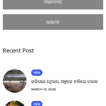
ଅନ୍ତର୍ଜାତୀୟ
ଅର୍ଥନୀତି
Recent Post
ଓଡ଼ିଶା
ଜଳିଗଲା ଟ୍ରେଲର, ଅଳ୍ପକେ ବର୍ତ୍ତିଲେ ଚାଳକ
MARCH 10, 2026
ଓଡ଼ିଶା