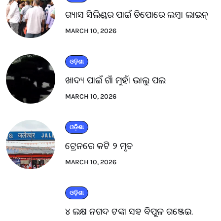
ଗ୍ୟାସ ସିଲିଣ୍ଡର ପାଇଁ ଡିପୋରେ ଲମ୍ବା ଲାଇନ୍
MARCH 10, 2026
ଓଡ଼ିଶା
ଖାଦ୍ୟ ପାଇଁ ଗାଁ ମୁହାଁ ଭାଲୁ ପଲ
MARCH 10, 2026
ଓଡ଼ିଶା
ଟ୍ରେନରେ କଟି ୨ ମୃତ
MARCH 10, 2026
ଓଡ଼ିଶା
୪ ଲକ୍ଷ ନଗଦ ଟଙ୍କା ସହ ବିପୁଳ ଗଞ୍ଜେଇ.