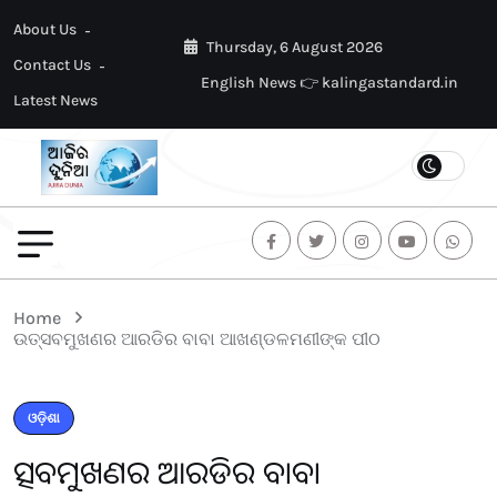
About Us
Thursday, 6 August 2026
Contact Us
English News 👉 kalingastandard.in
Latest News
Home
ଉତ୍ସବମୁଖଣର ଆରଡିର ବାବା ଆଖଣ୍ଡଳମଣୀଙ୍କ ପୀଠ
ଓଡ଼ିଶା
ଉତ୍ସବମୁଖଣର ଆରଡିର ବାବା