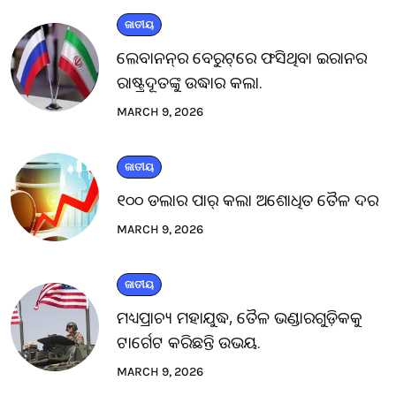
ଜାତୀୟ
ଲେବାନନ୍‌ର ବେରୁଟ୍‌ରେ ଫସିଥିବା ଇରାନର
ରାଷ୍ଟ୍ରଦୂତଙ୍କୁ ଉଦ୍ଧାର କଲା.
MARCH 9, 2026
ଜାତୀୟ
୧୦୦ ଡଲାର ପାର୍ କଲା ଅଶୋଧିତ ତୈଳ ଦର
MARCH 9, 2026
ଜାତୀୟ
ମଧ୍ୟପ୍ରାଚ୍ୟ ମହାଯୁଦ୍ଧ, ତୈଳ ଭଣ୍ଡାରଗୁଡ଼ିକକୁ
ଟାର୍ଗେଟ କରିଛନ୍ତି ଉଭୟ.
MARCH 9, 2026