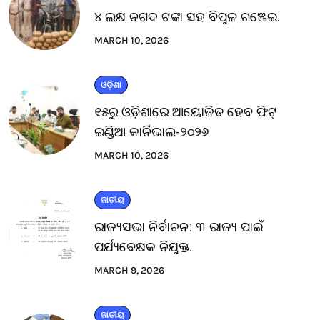
୪ ଲକ୍ଷ ନଗଦ ଟଙ୍କା ସହ ବିପୁଳ ଗଞ୍ଜେଇ.
MARCH 10, 2026
ଓଡ଼ିଶା
୧୫ରୁ ଓଡ଼ିଶାରେ ଆୟୋଜିତ ହେବ ଫିଟ୍
ଇଣ୍ଡିଆ କାର୍ନିଭାଲ-୨୦୨୬
MARCH 10, 2026
ଜାତୀୟ
ରାଜ୍ୟସଭା ନିର୍ବାଚନ: ୩ ରାଜ୍ୟ ପାଇଁ
ପର୍ଯ୍ୟବେକ୍ଷକ ନିଯୁକ୍ତ.
MARCH 9, 2026
ଜାତୀୟ