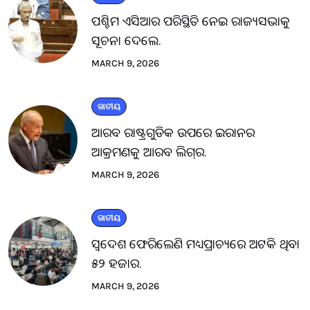
ପଶ୍ଚିମ ଏସିଆର ପରିସ୍ଥିତି ନେଇ ରାଜ୍ୟସଭାକୁ
ସୂଚନା ଦେଲେ.
MARCH 9, 2026
ଜାତୀୟ
ଆରବ ରାଷ୍ଟ୍ରଗୁଡିକ ଉପରେ ଇରାନର
ଆକ୍ରମଣକୁ ଆରବ ଲିଗ୍‌ର.
MARCH 9, 2026
ଜାତୀୟ
ସ୍ବଦେଶ ଫେରିଲେଣି ମଧ୍ୟପ୍ରାଚ୍ୟରେ ଅଟକି ଥିବା
୫୨ ହଜାର.
MARCH 9, 2026