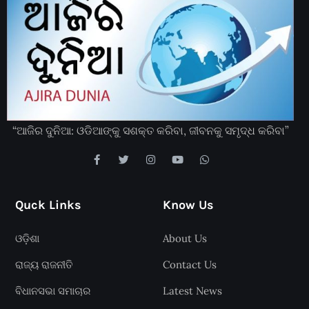
“ଆଜିର ଦୁନିଆ: ଓଡିଆଙ୍କୁ ସଶକ୍ତ କରିବା, ଜୀବନକୁ ସମୃଦ୍ଧ କରିବା”
Quck Links
Know Us
ଓଡ଼ିଶା
About Us
ରାଜ୍ୟ ରାଜନୀତି
Contact Us
ବିଧାନସଭା ସମାଚାର
Latest News