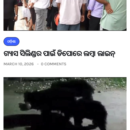
ଓଡ଼ିଶା
ଗ୍ୟାସ ସିଲିଣ୍ଡର ପାଇଁ ଡିପୋରେ ଲମ୍ବା ଲାଇନ୍
MARCH 10, 2026
0 COMMENTS