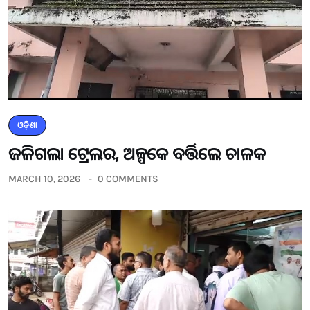
ଓଡ଼ିଶା
ଜଳିଗଲା ଟ୍ରେଲର, ଅଳ୍ପକେ ବର୍ତ୍ତିଲେ ଚାଳକ
MARCH 10, 2026
0 COMMENTS