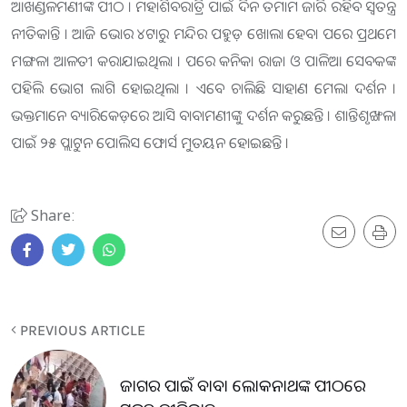
ଆଖଣ୍ଡଳମଣୀଙ୍କ ପୀଠ । ମହାଶିବରାତ୍ରି ପାଇଁ ଦିନ ତମାମ ଜାରି ରହିବ ସ୍ୱତନ୍ତ୍ର
ନୀତିକାନ୍ତି । ଆଜି ଭୋର ୪ଟାରୁ ମନ୍ଦିର ପହୁଡ଼ ଖୋଲା ହେବା ପରେ ପ୍ରଥମେ
ମଙ୍ଗଳା ଆଳତୀ କରାଯାଇଥିଲା । ପରେ କନିକା ରାଜା ଓ ପାଳିଆ ସେବକଙ୍କ
ପହିଲି ଭୋଗ ଲାଗି ହୋଇଥିଲା । ଏବେ ଚାଲିଛି ସାହାଣ ମେଲା ଦର୍ଶନ ।
ଭକ୍ତମାନେ ବ୍ୟାରିକେଡ଼ରେ ଆସି ବାବାମଣୀଙ୍କୁ ଦର୍ଶନ କରୁଛନ୍ତି । ଶାନ୍ତିଶୃଙ୍ଖଳା
ପାଇଁ ୨୫ ପ୍ଲାଟୁନ ପୋଲିସ ଫୋର୍ସ ମୁତୟନ ହୋଇଛନ୍ତି ।
Share:
PREVIOUS ARTICLE
ଜାଗର ପାଇଁ ବାବା ଲୋକନାଥଙ୍କ ପୀଠରେ