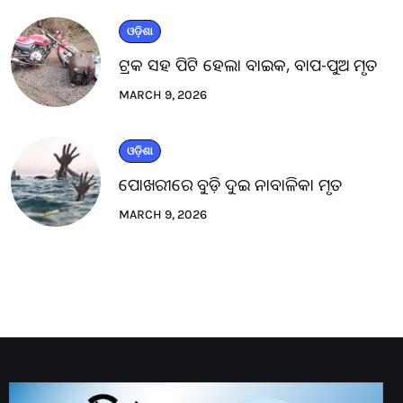
ଓଡ଼ିଶା
ଟ୍ରକ ସହ ପିଟି ହେଲା ବାଇକ, ବାପ-ପୁଅ ମୃତ
MARCH 9, 2026
ଓଡ଼ିଶା
ପୋଖରୀରେ ବୁଡ଼ି ଦୁଇ ନାବାଳିକା ମୃତ
MARCH 9, 2026