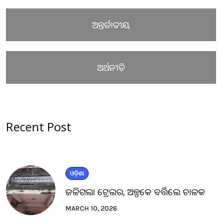
ଅନ୍ତର୍ଜାତୀୟ
ଅର୍ଥନୀତି
Recent Post
ଓଡ଼ିଶା
ଜଳିଗଲା ଟ୍ରେଲର, ଅଳ୍ପକେ ବର୍ତ୍ତିଲେ ଚାଳକ
MARCH 10, 2026