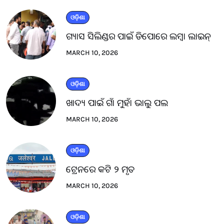
ଓଡ଼ିଶା
ଗ୍ୟାସ ସିଲିଣ୍ଡର ପାଇଁ ଡିପୋରେ ଲମ୍ବା ଲାଇନ୍
MARCH 10, 2026
ଓଡ଼ିଶା
ଖାଦ୍ୟ ପାଇଁ ଗାଁ ମୁହାଁ ଭାଲୁ ପଲ
MARCH 10, 2026
ଓଡ଼ିଶା
ଟ୍ରେନରେ କଟି ୨ ମୃତ
MARCH 10, 2026
ଓଡ଼ିଶା