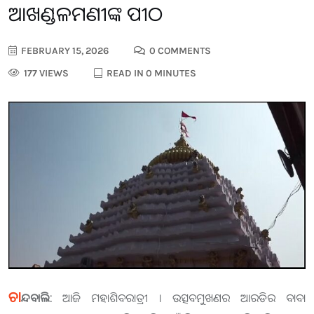
ଆଖଣ୍ଡଳମଣୀଙ୍କ ପୀଠ
FEBRUARY 15, 2026
0 COMMENTS
177 VIEWS
READ IN 0 MINUTES
ଚା
ନ୍ଦବାଲି:
ଆଜି ମହାଶିବରାତ୍ରୀ । ଉତ୍ସବମୁଖଣର ଆରଡିର ବାବା