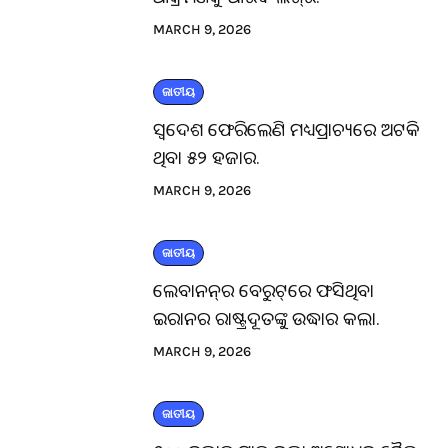
MARCH 9, 2026
ଜାତୀୟ
ସ୍ବଦେଶ ଫେରିଲେଣି ମଧ୍ୟପ୍ରାଚ୍ୟରେ ଅଟକି
ଥିବା ୫୨ ହଜାର.
MARCH 9, 2026
ଜାତୀୟ
ଲେବାନନ୍‌ର ବେରୁଟ୍‌ରେ ଫସିଥିବା
ଇରାନର ରାଷ୍ଟ୍ରଦୂତଙ୍କୁ ଉଦ୍ଧାର କଲା.
MARCH 9, 2026
ଜାତୀୟ