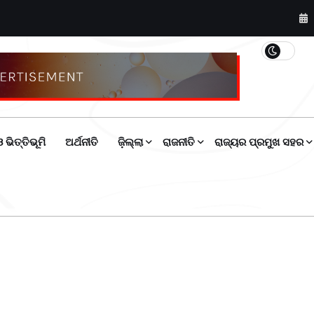
 ଭିତ୍ତିଭୂମି
ଅର୍ଥନୀତି
ଜ଼ିଲ୍ଲା
ରାଜନୀତି
ରାଜ୍ୟର ପ୍ରମୁଖ ସହର