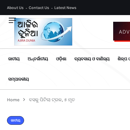
About Us
Contact Us
Latest News
ଜାତୀୟ
ଅନ୍ତର୍ଜାତୀୟ
ଓଡ଼ିଶା
ବ୍ୟବସାୟ ଓ ବାଣିଜ୍ୟ
ଶିଳ୍ପ ଓ
ସମ୍ପାଦକୀୟ
Home
ବସକୁ ପିଟିଲା ଟ୍ରକ, ୫ ମୃତ
ଜାତୀୟ