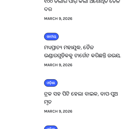
୧୦୦ ଡଲାର ପାର୍ କଲା ଅଶୋଧିତ ତୈଳ
ଦର
MARCH 9, 2026
ଜାତୀୟ
ମଧ୍ୟପ୍ରାଚ୍ୟ ମହାଯୁଦ୍ଧ, ତୈଳ
ଭଣ୍ଡାରଗୁଡ଼ିକକୁ ଟାର୍ଗେଟ କରିଛନ୍ତି ଉଭୟ.
MARCH 9, 2026
ଓଡ଼ିଶା
ଟ୍ରକ ସହ ପିଟି ହେଲା ବାଇକ, ବାପ-ପୁଅ
ମୃତ
MARCH 9, 2026