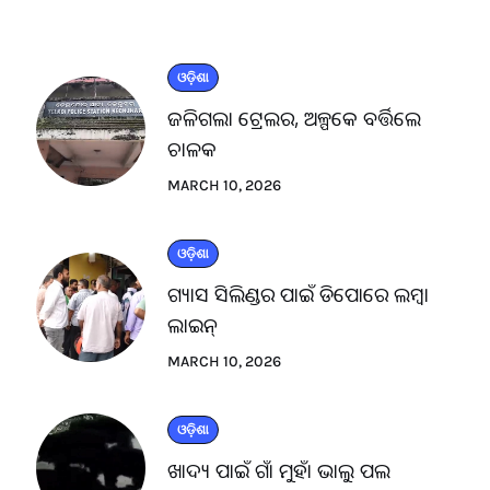
ଓଡ଼ିଶା
ଜଳିଗଲା ଟ୍ରେଲର, ଅଳ୍ପକେ ବର୍ତ୍ତିଲେ
ଚାଳକ
MARCH 10, 2026
ଓଡ଼ିଶା
ଗ୍ୟାସ ସିଲିଣ୍ଡର ପାଇଁ ଡିପୋରେ ଲମ୍ବା
ଲାଇନ୍
MARCH 10, 2026
ଓଡ଼ିଶା
ଖାଦ୍ୟ ପାଇଁ ଗାଁ ମୁହାଁ ଭାଲୁ ପଲ