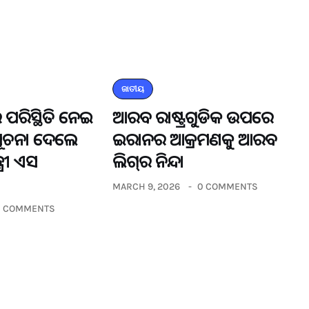
ଜାତୀୟ
 ପରିସ୍ଥିତି ନେଇ
ଆରବ ରାଷ୍ଟ୍ରଗୁଡିକ ଉପରେ
ସୂଚନା ଦେଲେ
ଇରାନର ଆକ୍ରମଣକୁ ଆରବ
୍ରୀ ଏସ
ଲିଗ୍‌ର ନିନ୍ଦା
MARCH 9, 2026
0 COMMENTS
0 COMMENTS