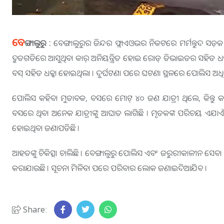
ବେ
ଙ୍ଗାଲୁରୁ :
ବେଙ୍ଗାଲୁରୁର ଜିନ୍ଦର ଫ୍ଲାଏଓଭର ନିକଟରେ ମର୍ମନ୍ତୁଦ ସଡ଼କ
ଦ୍ରୁତଗତିରେ ଆସୁଥିବା କାର୍ ଅନିୟନ୍ତ୍ରିତ ହୋଇ ରୋଡ୍ ଡିଭାଇଡର ସହିତ ଧକ୍କ
ବସ୍ ସହିତ ଧକ୍କା ହୋଇଥିଲା । ଦୁର୍ଘଟଣା ପରେ ଘଟଣା ସ୍ଥଳରେ ପୋଲିସ ଅଧିକା
ପୋଲିସ କହିବା ମୁତାବକ, ବସରେ ମୋଟ୍ ୪୦ ଜଣ ଯାତ୍ରୀ ଥିଲେ, କିନ୍ତୁ 
ବସରେ ଥିବା ଅନେକ ଯାତ୍ରୀଙ୍କୁ ଆଘାତ ଲାଗିଛି । ମୃତକଙ୍କ ପରିଚୟ ଏଯାଏଁ ମିଳ
ହୋଇଥିବା ଜଣାପଡିଛି ।
ଆହତଙ୍କୁ ଚିକିତ୍ସା ଚାଲିଛି । ବେଙ୍ଗାଲୁରୁ ପୋଲିସ ଏବଂ ଜରୁରୀକାଳୀନ ସେବା 
କରାଯାଉଛି । ସୂଚନା ମିଳିବା ପରେ ପରିବାର ଲୋକ ଜଣାଇଦିଆଯିବ ।
Share: