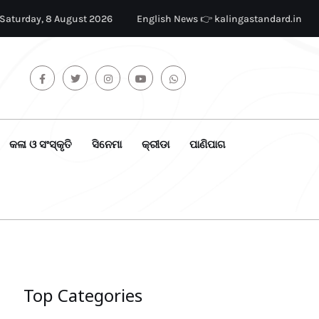
Saturday, 8 August 2026
English News 👉 kalingastandard.in
କଳା ଓ ସଂସ୍କୃତି
ସିନେମା
କ୍ରୀଡା
ପାଣିପାଗ
Top Categories