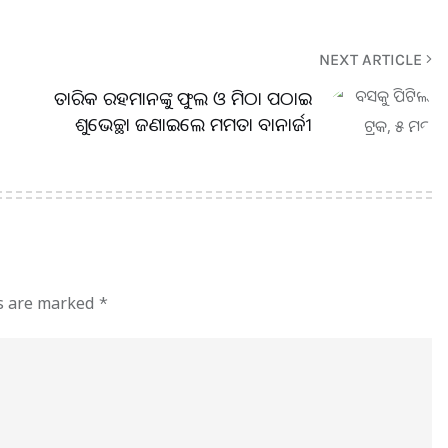
NEXT ARTICLE
ତାରିକ ରହମାନଙ୍କୁ ଫୁଲ ଓ ମିଠା ପଠାଇ
ଶୁଭେଚ୍ଛା ଜଣାଇଲେ ମମତା ବାନାର୍ଜୀ
ds are marked
*