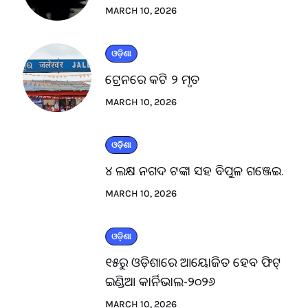
MARCH 10, 2026
ଓଡ଼ିଶା
ଟ୍ରେନରେ କଟି ୨ ମୃତ
MARCH 10, 2026
ଓଡ଼ିଶା
୪ ଲକ୍ଷ ନଗଦ ଟଙ୍କା ସହ ବିପୁଳ ଗଞ୍ଜେଇ.
MARCH 10, 2026
ଓଡ଼ିଶା
୧୫ରୁ ଓଡ଼ିଶାରେ ଆୟୋଜିତ ହେବ ଫିଟ୍
ଇଣ୍ଡିଆ କାର୍ନିଭାଲ-୨୦୨୬
MARCH 10, 2026