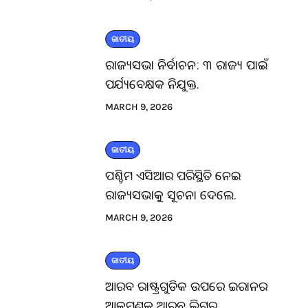
ଜାତୀୟ
ରାଜ୍ୟସଭା ନିର୍ବାଚନ: ୩ ରାଜ୍ୟ ପାଇଁ
ପର୍ଯ୍ୟବେକ୍ଷକ ନିଯୁକ୍ତ.
MARCH 9, 2026
ଜାତୀୟ
ପଶ୍ଚିମ ଏସିଆର ପରିସ୍ଥିତି ନେଇ
ରାଜ୍ୟସଭାକୁ ସୂଚନା ଦେଲେ.
MARCH 9, 2026
ଜାତୀୟ
ଆରବ ରାଷ୍ଟ୍ରଗୁଡିକ ଉପରେ ଇରାନର
ଆକ୍ରମଣକୁ ଆରବ ଲିଗ୍‌ର.