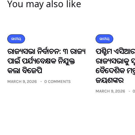
You may also like
ଜାତୀୟ
ଜାତୀୟ
ରାଜ୍ୟସଭା ନିର୍ବାଚନ: ୩ ରାଜ୍ୟ
ପଶ୍ଚିମ ଏସିଆର
ପାଇଁ ପର୍ଯ୍ୟବେକ୍ଷକ ନିଯୁକ୍ତ
ରାଜ୍ୟସଭାକୁ 
କଲା ବିଜେପି
ବୈଦେଶିକ ମନ୍ତ
ଜୟଶଙ୍କର
MARCH 9, 2026
0 COMMENTS
MARCH 9, 2026