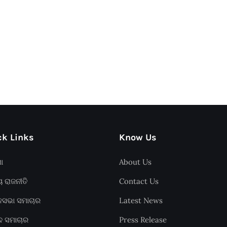
k Links
Know Us
ଶା
About Us
ୟ ରାଜନୀତି
Contact Us
ାନସଭା ସମାଚାର
Latest News
ଦ ସମାଚାର
Press Release