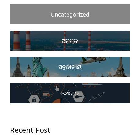
Uncategorized
ଅନୁଗୁଳ
ଅନ୍ତର୍ଜାତୀୟ
ଅର୍ଥନୀତି
Recent Post