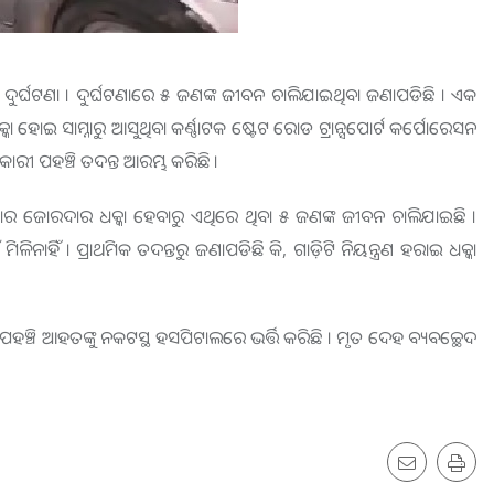
 ଦୁର୍ଘଟଣା । ଦୁର୍ଘଟଣାରେ ୫ ଜଣଙ୍କ ଜୀବନ ଚାଲିଯାଇଥିବା ଜଣାପଡିଛି । ଏକ
ା ହୋଇ ସାମ୍ନାରୁ ଆସୁଥିବା କର୍ଣ୍ଣାଟକ ଷ୍ଟେଟ ରୋଡ ଟ୍ରାନ୍ସପୋର୍ଟ କର୍ପୋରେସନ
ରୀ ପହଞ୍ଚି ତଦନ୍ତ ଆରମ୍ଭ କରିଛି ।
କାର ଜୋରଦାର ଧକ୍କା ହେବାରୁ ଏଥିରେ ଥିବା ୫ ଜଣଙ୍କ ଜୀବନ ଚାଲିଯାଇଛି ।
ିନାହିଁ । ପ୍ରାଥମିକ ତଦନ୍ତରୁ ଜଣାପଡିଛି କି, ଗାଡ଼ିଟି ନିୟନ୍ତ୍ରଣ ହରାଇ ଧକ୍କା
ପହଞ୍ଚି ଆହତଙ୍କୁ ନକଟସ୍ଥ ହସପିଟାଲରେ ଭର୍ତ୍ତି କରିଛି । ମୃତ ଦେହ ବ୍ୟବଚ୍ଛେଦ