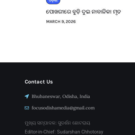
ଓଡ଼ିଶା
ପୋଖରୀରେ ବୁଡ଼ି ଦୁଇ ନାବାଳିକା ମୃତ
MARCH 9, 2026
Contact Us
Bhubaneswar, Odisha, India
focusodishamedia@gmail.com
ମୁଖ୍ୟ ସମ୍ପାଦକ: ସୁଦର୍ଶନ ଛୋଟରାୟ
Editor-in-Chief: Sudarshan Chhotoray