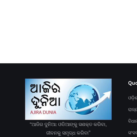
Quc
ଓଡ଼ି
ରାଜ୍
ବିଧ
“ଆଜିର ଦୁନିଆ: ଓଡିଆଙ୍କୁ ସଶକ୍ତ କରିବା,
ଜୀବନକୁ ସମୃଦ୍ଧ କରିବା”
ସଂସ