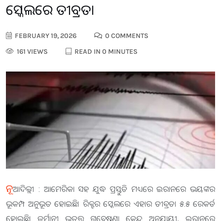
ସ୍କେଲରେ ତୀବ୍ରତା
FEBRUARY 19, 2026
0 COMMENTS
161 VIEWS
READ IN 0 MINUTES
ନୂ
ଆଦିଲ୍ଲୀ : ଆମେରିକା ସହ ଯୁଦ୍ଧ ପ୍ରସ୍ତୁତି ମଧ୍ୟରେ ଇରାନରେ ଭୟଙ୍କର
ଭୂକମ୍ପ ଅନୁଭୂତ ହୋଇଛି। ରିକ୍ଟର ସ୍କେଲରେ ଏହାର ତୀବ୍ରତା ୫.୫ ରେକର୍ଡ
ହୋଇଛି। ଜର୍ମାନୀ ଭୂତତ୍ତ୍ୱ ଗବେଷଣା କେନ୍ଦ୍ର ଅନୁଯାୟୀ, ଇରାନରେ