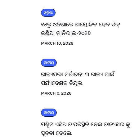
ଓଡ଼ିଶା
୧୫ରୁ ଓଡ଼ିଶାରେ ଆୟୋଜିତ ହେବ ଫିଟ୍
ଇଣ୍ଡିଆ କାର୍ନିଭାଲ-୨୦୨୬
MARCH 10, 2026
ଜାତୀୟ
ରାଜ୍ୟସଭା ନିର୍ବାଚନ: ୩ ରାଜ୍ୟ ପାଇଁ
ପର୍ଯ୍ୟବେକ୍ଷକ ନିଯୁକ୍ତ.
MARCH 9, 2026
ଜାତୀୟ
ପଶ୍ଚିମ ଏସିଆର ପରିସ୍ଥିତି ନେଇ ରାଜ୍ୟସଭାକୁ
ସୂଚନା ଦେଲେ.