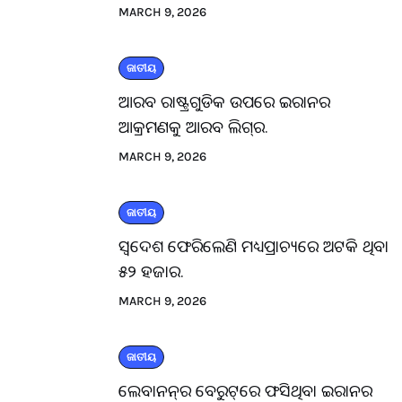
MARCH 9, 2026
ଜାତୀୟ
ଆରବ ରାଷ୍ଟ୍ରଗୁଡିକ ଉପରେ ଇରାନର
ଆକ୍ରମଣକୁ ଆରବ ଲିଗ୍‌ର.
MARCH 9, 2026
ଜାତୀୟ
ସ୍ବଦେଶ ଫେରିଲେଣି ମଧ୍ୟପ୍ରାଚ୍ୟରେ ଅଟକି ଥିବା
୫୨ ହଜାର.
MARCH 9, 2026
ଜାତୀୟ
ଲେବାନନ୍‌ର ବେରୁଟ୍‌ରେ ଫସିଥିବା ଇରାନର