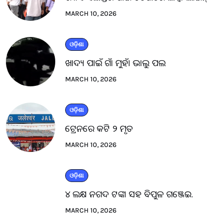
MARCH 10, 2026
ଓଡ଼ିଶା
ଖାଦ୍ୟ ପାଇଁ ଗାଁ ମୁହାଁ ଭାଲୁ ପଲ
MARCH 10, 2026
ଓଡ଼ିଶା
ଟ୍ରେନରେ କଟି ୨ ମୃତ
MARCH 10, 2026
ଓଡ଼ିଶା
୪ ଲକ୍ଷ ନଗଦ ଟଙ୍କା ସହ ବିପୁଳ ଗଞ୍ଜେଇ.
MARCH 10, 2026