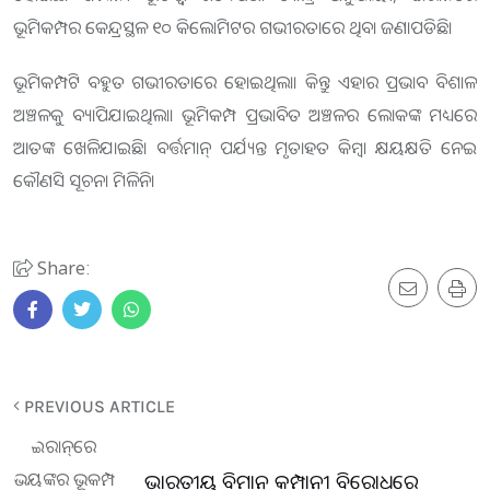
ଭୂମିକମ୍ପର କେନ୍ଦ୍ରସ୍ଥଳ ୧୦ କିଲୋମିଟର ଗଭୀରତାରେ ଥିବା ଜଣାପଡିଛି।
ଭୂମିକମ୍ପଟି ବହୁତ ଗଭୀରତାରେ ହୋଇଥିଲା। କିନ୍ତୁ ଏହାର ପ୍ରଭାବ ବିଶାଳ
ଅଞ୍ଚଳକୁ ବ୍ୟାପିଯାଇଥିଲା। ଭୂମିକମ୍ପ ପ୍ରଭାବିତ ଅଞ୍ଚଳର ଲୋକଙ୍କ ମଧ୍ୟରେ
ଆତଙ୍କ ଖେଳିଯାଇଛି। ବର୍ତ୍ତମାନ୍ ପର୍ଯ୍ୟନ୍ତ ମୃତାହତ କିମ୍ବା କ୍ଷୟକ୍ଷତି ନେଇ
କୌଣସି ସୂଚନା ମିଳିନି।
Share:
PREVIOUS ARTICLE
ଭାରତୀୟ ବିମାନ କମ୍ପାନୀ ବିରୋଧରେ