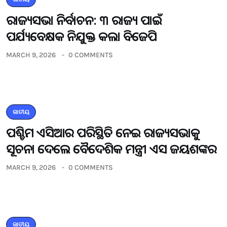
ରାଜ୍ୟସଭା ନିର୍ବାଚନ: ୩ ରାଜ୍ୟ ପାଇଁ
ପର୍ଯ୍ୟବେକ୍ଷକ ନିଯୁକ୍ତ କଲା ବିଜେପି
MARCH 9, 2026
0 COMMENTS
ଜାତୀୟ
ପଶ୍ଚିମ ଏସିଆର ପରିସ୍ଥିତି ନେଇ ରାଜ୍ୟସଭାକୁ
ସୂଚନା ଦେଲେ ବୈଦେଶିକ ମନ୍ତ୍ରୀ ଏସ ଜୟଶଙ୍କର
MARCH 9, 2026
0 COMMENTS
ଜାତୀୟ