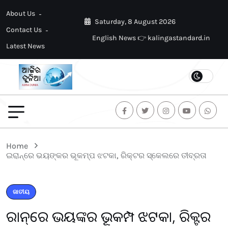
About Us
Saturday, 8 August 2026
Contact Us
English News 👉 kalingastandard.in
Latest News
Home
ଇରାନ୍‌ରେ ଭୟଙ୍କର ଭୂକମ୍ପ ଝଟକା, ରିକ୍ଟର ସ୍କେଲରେ ତୀବ୍ରତା
ଜାତୀୟ
ଇରାନ୍‌ରେ ଭୟଙ୍କର ଭୂକମ୍ପ ଝଟକା, ରିକ୍ଟର