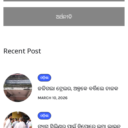
ଅର୍ଥନୀତି
Recent Post
ଓଡ଼ିଶା
ଜଳିଗଲା ଟ୍ରେଲର, ଅଳ୍ପକେ ବର୍ତ୍ତିଲେ ଚାଳକ
MARCH 10, 2026
ଓଡ଼ିଶା
ଗ୍ୟାସ ସିଲିଣ୍ଡର ପାଇଁ ଡିପୋରେ ଲମ୍ବା ଲାଇନ୍