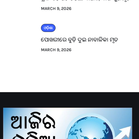
MARCH 9, 2026
ଓଡ଼ିଶା
ପୋଖରୀରେ ବୁଡ଼ି ଦୁଇ ନାବାଳିକା ମୃତ
MARCH 9, 2026