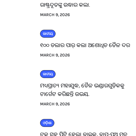
ରାଷ୍ଟ୍ରଦୂତଙ୍କୁ ଉଦ୍ଧାର କଲା.
MARCH 9, 2026
ଜାତୀୟ
୧୦୦ ଡଲାର ପାର୍ କଲା ଅଶୋଧିତ ତୈଳ ଦର
MARCH 9, 2026
ଜାତୀୟ
ମଧ୍ୟପ୍ରାଚ୍ୟ ମହାଯୁଦ୍ଧ, ତୈଳ ଭଣ୍ଡାରଗୁଡ଼ିକକୁ
ଟାର୍ଗେଟ କରିଛନ୍ତି ଉଭୟ.
MARCH 9, 2026
ଓଡ଼ିଶା
ଟ୍ରକ ସହ ପିଟି ହେଲା ବାଇକ, ବାପ-ପୁଅ ମୃତ