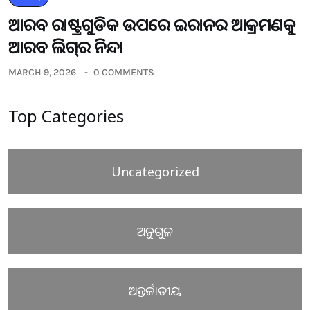
ଆରବ ରାଷ୍ଟ୍ରଗୁଡିକ ଉପରେ ଇରାନର ଆକ୍ରମଣକୁ
ଆରବ ଲିଗ୍‌ର ନିନ୍ଦା
MARCH 9, 2026
0 COMMENTS
Top Categories
Uncategorized
ଅନୁଗୁଳ
ଅନ୍ତର୍ଜାତୀୟ