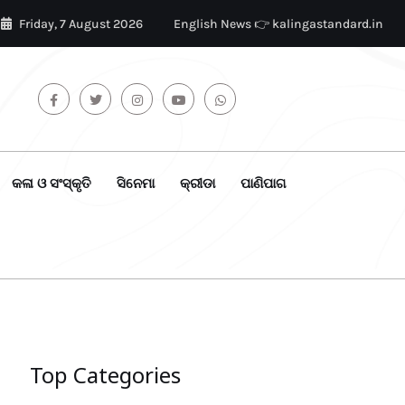
Friday, 7 August 2026
English News 👉 kalingastandard.in
କଳା ଓ ସଂସ୍କୃତି
ସିନେମା
କ୍ରୀଡା
ପାଣିପାଗ
Top Categories