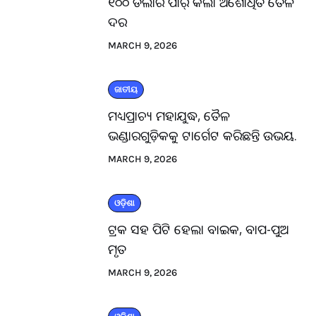
୧୦୦ ଡଲାର ପାର୍ କଲା ଅଶୋଧିତ ତୈଳ
ଦର
MARCH 9, 2026
ଜାତୀୟ
ମଧ୍ୟପ୍ରାଚ୍ୟ ମହାଯୁଦ୍ଧ, ତୈଳ
ଭଣ୍ଡାରଗୁଡ଼ିକକୁ ଟାର୍ଗେଟ କରିଛନ୍ତି ଉଭୟ.
MARCH 9, 2026
ଓଡ଼ିଶା
ଟ୍ରକ ସହ ପିଟି ହେଲା ବାଇକ, ବାପ-ପୁଅ
ମୃତ
MARCH 9, 2026