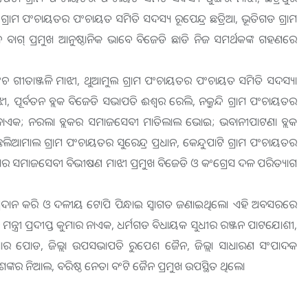
ରାମ ପଂଚାୟତର ପଂଚାୟତ ସମିତି ସଦସ୍ୟ ରୂପେନ୍ଦ୍ର ଛତ୍ରିଆ, ଭୂତିଗଡ ଗ୍ରାମ
ାଗ୍ ପ୍ରମୁଖ ଆନୁଷ୍ଠାନିକ ଭାବେ ବିଜେଡି ଛାଡି ନିଜ ସମର୍ଥକଙ୍କ ଗହଣରେ
ଚ ଗୀତାଞ୍ଜଳି ମାଝୀ, ଥୁଆମୁଲ ଗ୍ରାମ ପଂଚାୟତର ପଂଚାୟତ ସମିତି ସଦସ୍ୟା
 ପୂର୍ବତନ ବ୍ଲକ ବିଜେଡି ସଭାପତି ଈଶ୍ୱର ରେଲି, ନକ୍ରୁନ୍ଦି ଗ୍ରାମ ପଂଚାୟତର
ାଏକ; ନରଲା ବ୍ଲକର ସମାଜସେବୀ ମାତିଲାଲ ଭୋଇ; ଭବାନୀପାଟଣା ବ୍ଲକ
ମାଲ ଗ୍ରାମ ପଂଚାୟତର ସୁରେନ୍ଦ୍ର ପ୍ରଧାନ, କେନ୍ଦୁପାଟି ଗ୍ରାମ ପଂଚାୟତର
 ସମାଜସେବୀ ବିଭୀଷଣ ମାଝୀ ପ୍ରମୁଖ ବିଜେଡି ଓ କଂଗ୍ରେସ ଦଳ ପରିତ୍ୟାଗ
ରଦାନ କରି ଓ ଦଳୀୟ ଟୋପି ପିନ୍ଧାଇ ସ୍ୱାଗତ ଜଣାଇଥିଲେ। ଏହି ଅବସରରେ
ବତନ ମନ୍ତ୍ରୀ ପ୍ରଦୀପ୍ତ କୁମାର ନାଏକ, ଧର୍ମଗଡ ବିଧାୟକ ସୁଧୀର ରଞ୍ଜନ ପାଟଯୋଶୀ,
ଶୋର ପୋଡ, ଜିଲ୍ଲା ଉପସଭାପତି ରୁପେଶ ଜୈନ, ଜିଲ୍ଲା ସାଧାରଣ ସଂପାଦକ
ଙ୍କର ନିଆଲ, ବରିଷ୍ଠ ନେତା ବଂଟି ଜୈନ ପ୍ରମୁଖ ଉପସ୍ଥିତ ଥିଲେ।