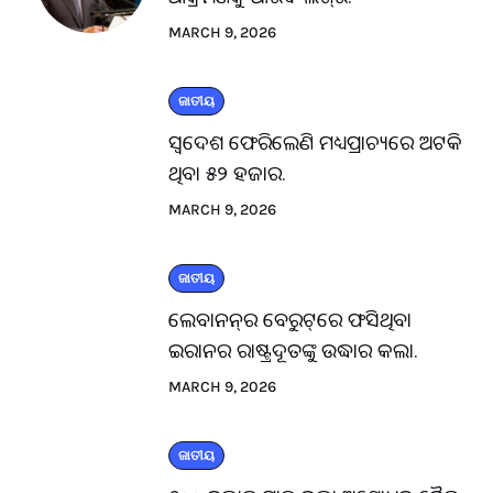
MARCH 9, 2026
ଜାତୀୟ
ସ୍ବଦେଶ ଫେରିଲେଣି ମଧ୍ୟପ୍ରାଚ୍ୟରେ ଅଟକି
ଥିବା ୫୨ ହଜାର.
MARCH 9, 2026
ଜାତୀୟ
ଲେବାନନ୍‌ର ବେରୁଟ୍‌ରେ ଫସିଥିବା
ଇରାନର ରାଷ୍ଟ୍ରଦୂତଙ୍କୁ ଉଦ୍ଧାର କଲା.
MARCH 9, 2026
ଜାତୀୟ