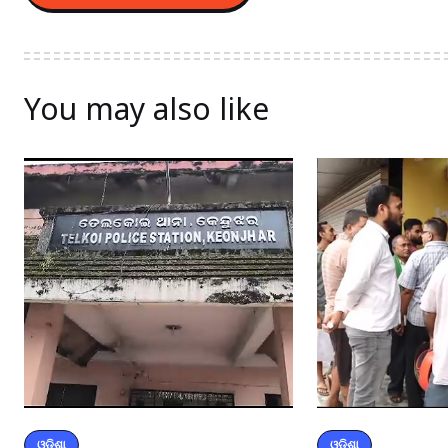
You may also like
ଓଡ଼ିଶା
ଓଡ଼ିଶା