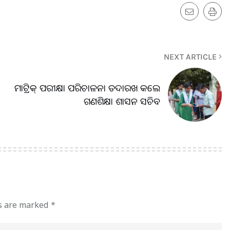
NEXT ARTICLE
ମାଟ୍ରିକ୍‌ ପରୀକ୍ଷା ପରିଚାଳନା ତଦାରଖ କଲେ
ଗଣଶିକ୍ଷା ଶାସନ ସଚିବ
ds are marked
*