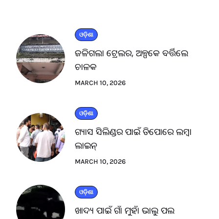
ଓଡ଼ିଶା
ଜଳିଗଲା ଟ୍ରେଲର, ଅଳ୍ପକେ ବର୍ତ୍ତିଲେ
ଚାଳକ
MARCH 10, 2026
ଓଡ଼ିଶା
ଗ୍ୟାସ ସିଲିଣ୍ଡର ପାଇଁ ଡିପୋରେ ଲମ୍ବା
ଲାଇନ୍
MARCH 10, 2026
ଓଡ଼ିଶା
ଖାଦ୍ୟ ପାଇଁ ଗାଁ ମୁହାଁ ଭାଲୁ ପଲ