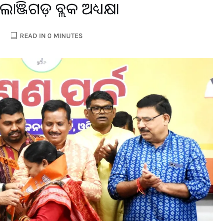
ଞ୍ଜିଗଡ଼ ବ୍ଲକ ଅଧ୍ୟକ୍ଷା
READ IN 0 MINUTES