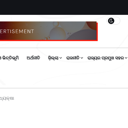
 ଭିତ୍ତିଭୂମି
ଅର୍ଥନୀତି
ଜ଼ିଲ୍ଲା
ରାଜନୀତି
ରାଜ୍ୟର ପ୍ରମୁଖ ସହର
ଧ୍ୟକ୍ଷା