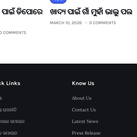
ଡର ପାଇଁ ଡିପୋରେ
ଖାଦ୍ୟ ପାଇଁ ଗାଁ ମୁହାଁ ଭାଲୁ ପଲ
MARCH 10, 2026
0 COMMENTS
0 COMMENTS
k Links
Know Us
ଶା
About Us
ୟ ରାଜନୀତି
Contact Us
ାନସଭା ସମାଚାର
Latest News
ଦ ସମାଚାର
Press Release