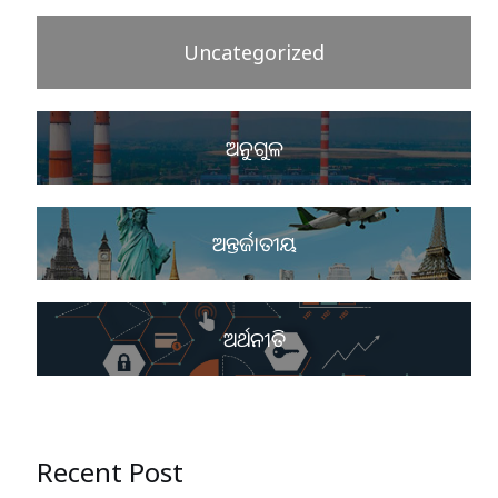
Uncategorized
ଅନୁଗୁଳ
ଅନ୍ତର୍ଜାତୀୟ
ଅର୍ଥନୀତି
Recent Post