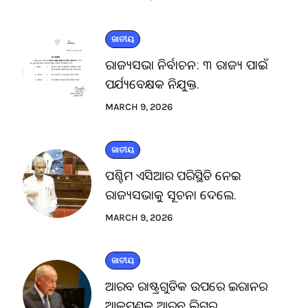
ଜାତୀୟ
ରାଜ୍ୟସଭା ନିର୍ବାଚନ: ୩ ରାଜ୍ୟ ପାଇଁ
ପର୍ଯ୍ୟବେକ୍ଷକ ନିଯୁକ୍ତ.
MARCH 9, 2026
ଜାତୀୟ
ପଶ୍ଚିମ ଏସିଆର ପରିସ୍ଥିତି ନେଇ
ରାଜ୍ୟସଭାକୁ ସୂଚନା ଦେଲେ.
MARCH 9, 2026
ଜାତୀୟ
ଆରବ ରାଷ୍ଟ୍ରଗୁଡିକ ଉପରେ ଇରାନର
ଆକ୍ରମଣକୁ ଆରବ ଲିଗ୍‌ର.