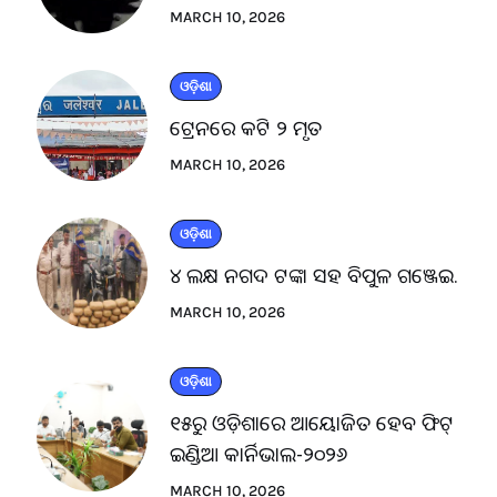
MARCH 10, 2026
ଓଡ଼ିଶା
ଟ୍ରେନରେ କଟି ୨ ମୃତ
MARCH 10, 2026
ଓଡ଼ିଶା
୪ ଲକ୍ଷ ନଗଦ ଟଙ୍କା ସହ ବିପୁଳ ଗଞ୍ଜେଇ.
MARCH 10, 2026
ଓଡ଼ିଶା
୧୫ରୁ ଓଡ଼ିଶାରେ ଆୟୋଜିତ ହେବ ଫିଟ୍
ଇଣ୍ଡିଆ କାର୍ନିଭାଲ-୨୦୨୬
MARCH 10, 2026