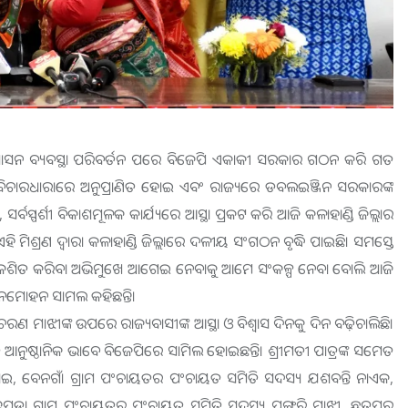
 ଶାସନ ବ୍ୟବସ୍ଥା ପରିବର୍ତନ ପରେ ବିଜେପି ଏକାକୀ ସରକାର ଗଠନ କରି ଗତ
 ବିଚାରଧାରାରେ ଅନୁପ୍ରାଣିତ ହୋଇ ଏବଂ ରାଜ୍ୟରେ ଡବଲଇଞ୍ଜିନ ସରକାରଙ୍କ
ସ୍ପର୍ଶୀ ବିକାଶମୂଳକ କାର୍ଯ୍ୟରେ ଆସ୍ଥା ପ୍ରକଟ କରି ଆଜି କଳାହାଣ୍ଡି ଜିଲ୍ଲାର
 ମିଶ୍ରଣ ଦ୍ୱାରା କଳାହାଣ୍ଡି ଜିଲ୍ଲାରେ ଦଳୀୟ ସଂଗଠନ ବୃଦ୍ଧି ପାଇଛି। ସମସ୍ତେ
ବିକଶିତ କରିବା ଅଭିମୁଖେ ଆଗେଇ ନେବାକୁ ଆମେ ସଂକଳ୍ପ ନେବା ବୋଲି ଆଜି
 ମନମୋହନ ସାମଲ କହିଛନ୍ତି।
ନ ଚରଣ ମାଝୀଙ୍କ ଉପରେ ରାଜ୍ୟବାସୀଙ୍କ ଆସ୍ଥା ଓ ବିଶ୍ୱାସ ଦିନକୁ ଦିନ ବଢ଼ିଚାଲିଛି।
 ଛାଡି ଆନୁଷ୍ଠାନିକ ଭାବେ ବିଜେପିରେ ସାମିଲ ହୋଇଛନ୍ତି। ଶ୍ରୀମତୀ ପାତ୍ରଙ୍କ ସମେତ
ୋଇ, ବେନଗାଁ ଗ୍ରାମ ପଂଚାୟତର ପଂଚାୟତ ସମିତି ସଦସ୍ୟ ଯଶବନ୍ତି ନାଏକ,
ତପଡା ଗ୍ରାମ ପଂଚାୟତର ପଂଚାୟତ ସମିତି ସଦସ୍ୟ ପୁଙ୍ଗରି ମାଝୀ, ଛତ୍ରପୁର