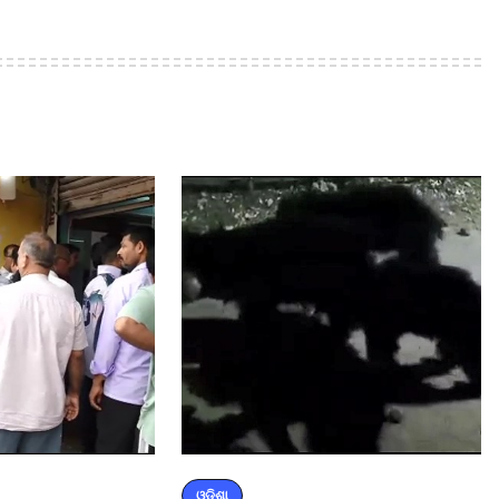
ଓଡ଼ିଶା