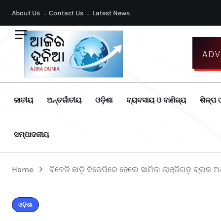
About Us
Contact Us
Latest News
ଜାତୀୟ
ଅନ୍ତର୍ଜାତୀୟ
ଓଡ଼ିଶା
ବ୍ୟବସାୟ ଓ ବାଣିଜ୍ୟ
ଶିଳ୍ପ ଓ
ସମ୍ପାଦକୀୟ
Home
ବିଜେଡି ଛାଡ଼ି ବିଜେପିରେ ହେଲେ ସାମିଲ ଲାଞ୍ଜିଗଡ଼ ବ୍ଲକ ଅ
ଓଡ଼ିଶା