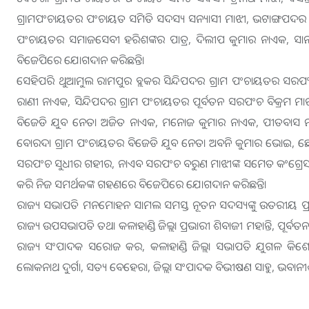
ଗ୍ରାମପଂଚାୟତର ପଂଚାୟତ ସମିତି ସଦସ୍ୟ ସନ୍ୟାସୀ ମାଝୀ, ଭଟାଙ୍ଗପଦର ଗ୍
ପଂଚାୟତର ସମାଜସେବୀ ହରିଶଙ୍କର ପାତ୍ର, ଦିଲୀପ କୁମାର ନାଏକ, ସାନ ବ
ବିଜେପିରେ ଯୋଗଦାନ କରିଛନ୍ତି।
ସେହିପରି ଥୁଆମୁଲ ରାମପୁର ବ୍ଲକର ସିନ୍ଦିପଦର ଗ୍ରାମ ପଂଚାୟତର ସରପଂ
ରାଣୀ ନାଏକ, ସିନ୍ଦିପଦର ଗ୍ରାମ ପଂଚାୟତର ପୂର୍ବତନ ସରପଂଚ ବିକ୍ରମ ମାଝୀ,
ବିଜେଡି ଯୁବ ନେତା ଅଜିତ ନାଏକ, ମନୋଜ କୁମାର ନାଏକ, ପୀତବାସ ନ
ବୋରଦା ଗ୍ରାମ ପଂଚାୟତର ବିଜେଡି ଯୁବ ନେତା ଅବନି କୁମାର ଭୋଇ, ଛେଲିଆ
ସରପଂଚ ସୁଧୀର ଗହୀର, ନାଏବ ସରପଂଚ ବରୁଣ ମାଝୀଙ୍କ ସମେତ କଂଗ୍ରେସର
କରି ନିଜ ସମର୍ଥକଙ୍କ ଗହଣରେ ବିଜେପିରେ ଯୋଗଦାନ କରିଛନ୍ତି।
ରାଜ୍ୟ ସଭାପତି ମନମୋହନ ସାମଲ ସମସ୍ତ ନୂତନ ସଦସ୍ୟଙ୍କୁ ଉତରୀୟ ପ୍
ରାଜ୍ୟ ଉପସଭାପତି ତଥା କଳାହାଣ୍ଡି ଜିଲ୍ଲା ପ୍ରଭାରୀ ଶିବାଜୀ ମହାନ୍ତି, ପୂର୍
ରାଜ୍ୟ ସଂପାଦକ ସରୋଜ କର, କଳାହାଣ୍ଡି ଜିଲ୍ଲା ସଭାପତି ଯୁଗଳ କି
ଲୋକନାଥ ଦୁର୍ଗା, ସତ୍ୟ ବେହେରା, ଜିଲ୍ଲା ସଂପାଦକ ବିଭୀଷଣ ସାହୁ, ଭବାନୀଶ