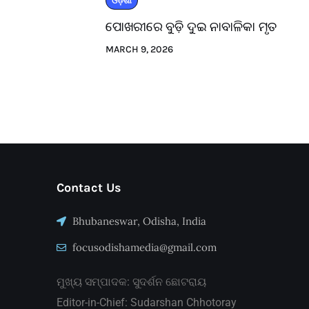
ଓଡ଼ିଶା
ପୋଖରୀରେ ବୁଡ଼ି ଦୁଇ ନାବାଳିକା ମୃତ
MARCH 9, 2026
Contact Us
Bhubaneswar, Odisha, India
focusodishamedia@gmail.com
ମୁଖ୍ୟ ସମ୍ପାଦକ: ସୁଦର୍ଶନ ଛୋଟରାୟ
Editor-in-Chief: Sudarshan Chhotoray