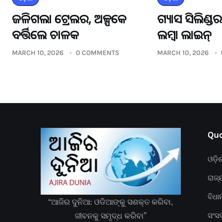
ଜଳିଗଲା ଟ୍ରେଲର, ଅଳ୍ପକେ
ଗ୍ୟାସ ସିଲିଣ୍
ବର୍ତ୍ତିଲେ ଚାଳକ
ଲମ୍ବା ଲାଇନ୍
MARCH 10, 2026
0 COMMENTS
MARCH 10, 2026
Quc
ଓଡ଼ି
ରାଜ୍
ବିଧ
“ଆଜିର ଦୁନିଆ: ଓଡିଆଙ୍କୁ ସଶକ୍ତ କରିବା,
ଜୀବନକୁ ସମୃଦ୍ଧ କରିବା”
ସଂସ