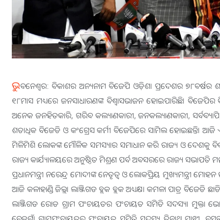
ଭୁ
ବନେଶ୍ୱର: ବିକାଶର ଅନ୍ୟନାମ ବିଜେପି ଓଡ଼ିଶା ପ୍ରଦେଶର ୭୮ବର୍ଷର
୧୮ମାସ ମଧ୍ୟରେ ଜନସାଧାରଣଙ୍କ ବିଶ୍ୱାସଭାଜନ ହୋଇପାରିଛି। ବିଜେପିର
ଅନେକ ଜନହିତକାରି, ଗରିବ କଲ୍ୟାଣକାରୀ, ଜନକଲ୍ୟାଣକାରୀ, ସର୍ବବ୍ୟାପି, ସର୍ବ
ଶତାଧିକ ବିଜେଡି ଓ କଂଗ୍ରେସ କର୍ମୀ ବିଜେପିରେ ସାମିଲ ହୋଇଛନ୍ତି। ଆଜି ଏହି
ମିଳିମିଶି ଲୋକଙ୍କ ମୌଳିକ ସମସ୍ୟାର ସମାଧାନ କରି ରାଜ୍ୟ ଓ ଦେଶକୁ 
ରାଜ୍ୟ କାର୍ଯ୍ୟାଳୟରେ ଅନୁଷ୍ଠିତ ମିଶ୍ରଣ ପର୍ବ ଅବସରରେ ରାଜ୍ୟ ସଭାପତି
ପ୍ରଧାନମନ୍ତ୍ରୀ ନରେନ୍ଦ୍ର ମୋଦୀଙ୍କ ନେତୃତ୍ୱ ଓ ଲୋକପ୍ରିୟ ମୁଖ୍ୟମନ୍ତ୍ରୀ ମୋହ
ଆଜି କଳାହାଣ୍ଡି ଜିଲ୍ଲା ଲାଞ୍ଜିଗଡ ବ୍ଲକ ବ୍ଲକ ଅଧ୍ୟକ୍ଷା କମଳା ପାତ୍ର ବିଜେଡି
ଲାଞ୍ଜିଗଡ ରୋଡ ଗ୍ରାମ ପଂଚାୟତର ପଂଚାୟତ ସମିତି ସଦସ୍ୟା ମୁକ୍ତା ଭ
ବେଡଗାଁ ଗ୍ରାମପଂଚାୟତର ପଂଚାୟତ ସମିତି ସଦସ୍ୟ ତ୍ରିନାଥ ମାଝୀ, ବସନ୍