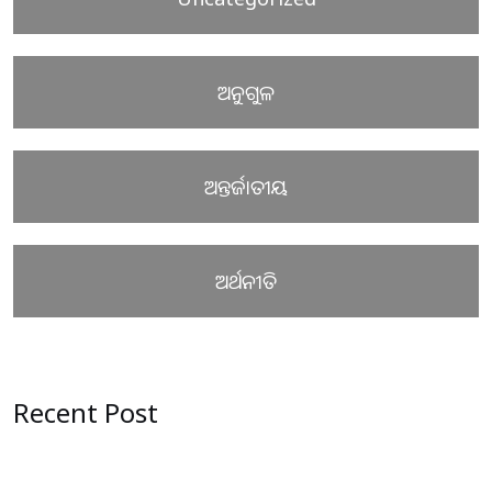
ଅନୁଗୁଳ
ଅନ୍ତର୍ଜାତୀୟ
ଅର୍ଥନୀତି
Recent Post