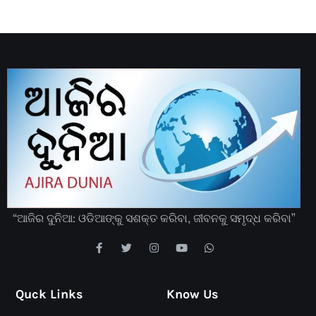
“ଆଜିର ଦୁନିଆ: ଓଡିଆଙ୍କୁ ସଶକ୍ତ କରିବା, ଜୀବନକୁ ସମୃଦ୍ଧ କରିବା”
Quck Links
Know Us