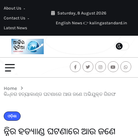
About Us
Saturday, 8 August 2026
Contact Us
English News 👉 kalingastandard.in
Latest News
Home
କିନ୍ନର ହତ୍ୟାକାଣ୍ଡ ଘଟଣାରେ ଆଉ ଜଣେ ଅଭିଯୁକ୍ତ ଗିରଫ
ଓଡ଼ିଶା
କିନ୍ନର ହତ୍ୟାକାଣ୍ଡ ଘଟଣାରେ ଆଉ ଜଣେ