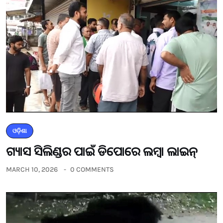
ଓଡ଼ିଶା
ଗ୍ୟାସ ସିଲିଣ୍ଡର ପାଇଁ ଡିପୋରେ ଲମ୍ବା ଲାଇନ୍
MARCH 10, 2026
0 COMMENTS