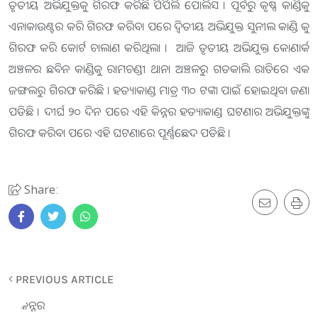
ତୃତୀୟ ଅଭିଯୁକ୍ତକୁ ଗିରଫ କରିଛି ପିପିଲି ପୋଲିସ । ପୂର୍ବରୁ କୃଷ୍ଣ କାଣ୍ଡିକୁ
ଏନାକାଉଣ୍ଟର କରି ଗିରଫ କରିବା ପରେ ଦ୍ୱିତୀୟ ଅଭିଯୁକ୍ତ ସୁନୀଲ କାଣ୍ଡି କୁ
ଗିରଫ କରି କୋର୍ଟ ଚାଲାଣ କରିଥିଲା । ଆଜି ତୃତୀୟ ଅଭିଯୁକ୍ତ କୋଣାର୍କ
ଅଞ୍ଚଳର ଛବିନ କାଣ୍ଡିକୁ ରାମଚଣ୍ଡୀ ଥାନା ଅଞ୍ଚଳରୁ ଗତକାଲି ରାତିରେ ଏକ
ଜଙ୍ଗଲରୁ ଗିରଫ କରିଛି । ହତ୍ୟାକାଣ୍ଡ ମାତ୍ର ୩୦ ଟଙ୍କା ପାଇଁ ହୋଇଥିବା ଜଣା
ପଡିଛି । ଦୀର୍ଘ ୨୦ ଦିନ ପରେ ଏହି କିନ୍ନର ହତ୍ୟାକାଣ୍ଡ ଘଟଣାର ଅଭିଯୁକ୍ତଙ୍କୁ
ଗିରଫ କରିବା ପରେ ଏହି ଘଟଣାରେ ପୂର୍ଣ୍ଣଛେଦ ପଡିଛି ।
Share:
PREVIOUS ARTICLE