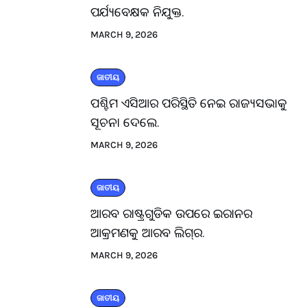
ପର୍ଯ୍ୟବେକ୍ଷକ ନିଯୁକ୍ତ.
MARCH 9, 2026
ଜାତୀୟ
ପଶ୍ଚିମ ଏସିଆର ପରିସ୍ଥିତି ନେଇ ରାଜ୍ୟସଭାକୁ
ସୂଚନା ଦେଲେ.
MARCH 9, 2026
ଜାତୀୟ
ଆରବ ରାଷ୍ଟ୍ରଗୁଡିକ ଉପରେ ଇରାନର
ଆକ୍ରମଣକୁ ଆରବ ଲିଗ୍‌ର.
MARCH 9, 2026
ଜାତୀୟ