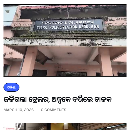
ଓଡ଼ିଶା
ଜଳିଗଲା ଟ୍ରେଲର, ଅଳ୍ପକେ ବର୍ତ୍ତିଲେ ଚାଳକ
MARCH 10, 2026
0 COMMENTS