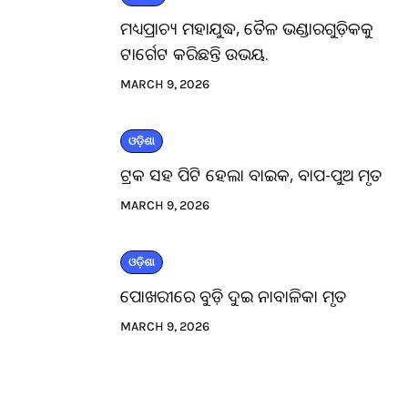
ମଧ୍ୟପ୍ରାଚ୍ୟ ମହାଯୁଦ୍ଧ, ତୈଳ ଭଣ୍ଡାରଗୁଡ଼ିକକୁ
ଟାର୍ଗେଟ କରିଛନ୍ତି ଉଭୟ.
MARCH 9, 2026
ଓଡ଼ିଶା
ଟ୍ରକ ସହ ପିଟି ହେଲା ବାଇକ, ବାପ-ପୁଅ ମୃତ
MARCH 9, 2026
ଓଡ଼ିଶା
ପୋଖରୀରେ ବୁଡ଼ି ଦୁଇ ନାବାଳିକା ମୃତ
MARCH 9, 2026