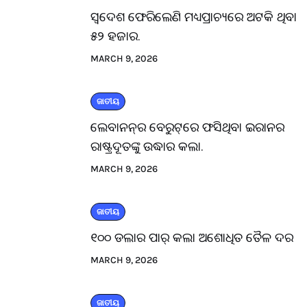
ସ୍ବଦେଶ ଫେରିଲେଣି ମଧ୍ୟପ୍ରାଚ୍ୟରେ ଅଟକି ଥିବା
୫୨ ହଜାର.
MARCH 9, 2026
ଜାତୀୟ
ଲେବାନନ୍‌ର ବେରୁଟ୍‌ରେ ଫସିଥିବା ଇରାନର
ରାଷ୍ଟ୍ରଦୂତଙ୍କୁ ଉଦ୍ଧାର କଲା.
MARCH 9, 2026
ଜାତୀୟ
୧୦୦ ଡଲାର ପାର୍ କଲା ଅଶୋଧିତ ତୈଳ ଦର
MARCH 9, 2026
ଜାତୀୟ