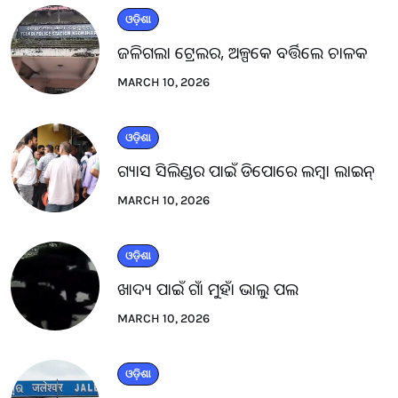
ଓଡ଼ିଶା
ଜଳିଗଲା ଟ୍ରେଲର, ଅଳ୍ପକେ ବର୍ତ୍ତିଲେ ଚାଳକ
MARCH 10, 2026
ଓଡ଼ିଶା
ଗ୍ୟାସ ସିଲିଣ୍ଡର ପାଇଁ ଡିପୋରେ ଲମ୍ବା ଲାଇନ୍
MARCH 10, 2026
ଓଡ଼ିଶା
ଖାଦ୍ୟ ପାଇଁ ଗାଁ ମୁହାଁ ଭାଲୁ ପଲ
MARCH 10, 2026
ଓଡ଼ିଶା