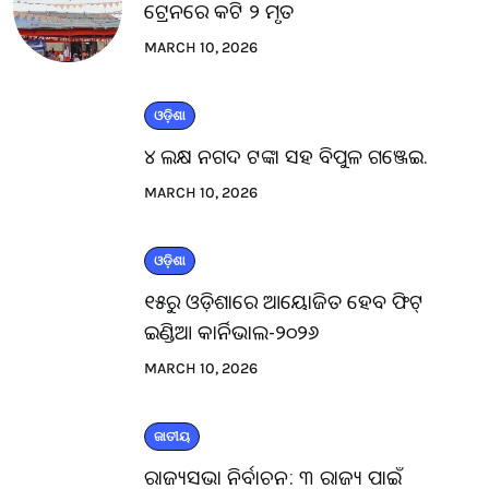
ଟ୍ରେନରେ କଟି ୨ ମୃତ
MARCH 10, 2026
ଓଡ଼ିଶା
୪ ଲକ୍ଷ ନଗଦ ଟଙ୍କା ସହ ବିପୁଳ ଗଞ୍ଜେଇ.
MARCH 10, 2026
ଓଡ଼ିଶା
୧୫ରୁ ଓଡ଼ିଶାରେ ଆୟୋଜିତ ହେବ ଫିଟ୍
ଇଣ୍ଡିଆ କାର୍ନିଭାଲ-୨୦୨୬
MARCH 10, 2026
ଜାତୀୟ
ରାଜ୍ୟସଭା ନିର୍ବାଚନ: ୩ ରାଜ୍ୟ ପାଇଁ