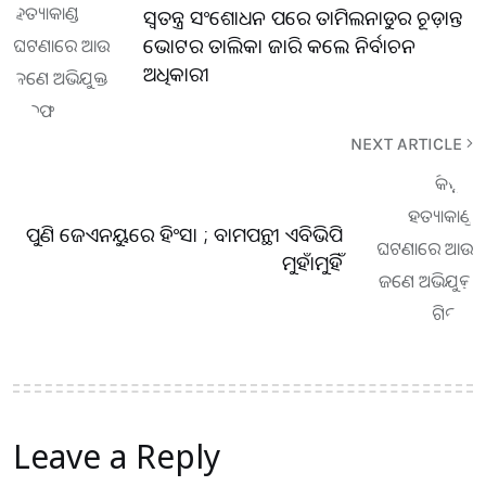
ସ୍ୱତନ୍ତ୍ର ସଂଶୋଧନ ପରେ ତାମିଲନାଡୁର ଚୂଡ଼ାନ୍ତ
ଭୋଟର ତାଲିକା ଜାରି କଲେ ନିର୍ବାଚନ
ଅଧିକାରୀ
NEXT ARTICLE
ପୁଣି ଜେଏନୟୁରେ ହିଂସା ; ବାମପନ୍ଥୀ ଏବିଭିପି
ମୁହାଁମୁହିଁ
Leave a Reply