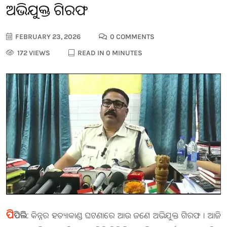
ଅଭିଯୁକ୍ତ ଗିରଫ
FEBRUARY 23, 2026
0 COMMENTS
172 VIEWS
READ IN 0 MINUTES
ପି
ପିଲି:
କିନ୍ନର ହତ୍ୟାକାଣ୍ଡ ଘଟଣାରେ ଆଉ ଜଣେ ଅଭିଯୁକ୍ତ ଗିରଫ । ଆଜି