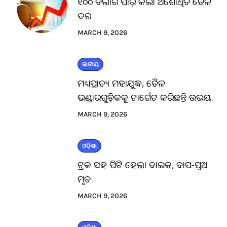
୧୦୦ ଡଲାର ପାର୍ କଲା ଅଶୋଧିତ ତୈଳ
ଦର
MARCH 9, 2026
ଜାତୀୟ
ମଧ୍ୟପ୍ରାଚ୍ୟ ମହାଯୁଦ୍ଧ, ତୈଳ
ଭଣ୍ଡାରଗୁଡ଼ିକକୁ ଟାର୍ଗେଟ କରିଛନ୍ତି ଉଭୟ.
MARCH 9, 2026
ଓଡ଼ିଶା
ଟ୍ରକ ସହ ପିଟି ହେଲା ବାଇକ, ବାପ-ପୁଅ
ମୃତ
MARCH 9, 2026