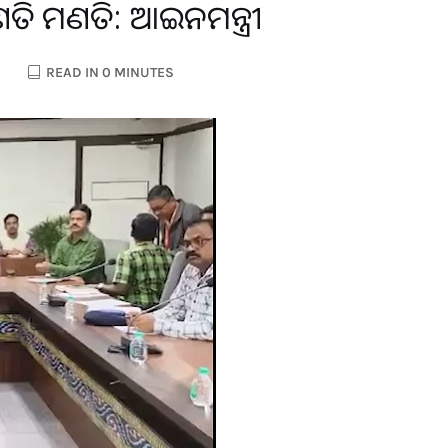
 ଗଣତି ମଣତି: ଆଇନମନ୍ତ୍ରୀ
READ IN 0 MINUTES