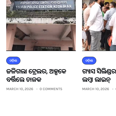
ଓଡ଼ିଶା
ଓଡ଼ିଶା
ଜଳିଗଲା ଟ୍ରେଲର, ଅଳ୍ପକେ
ଗ୍ୟାସ ସିଲିଣ୍
ବର୍ତ୍ତିଲେ ଚାଳକ
ଲମ୍ବା ଲାଇନ୍
MARCH 10, 2026
0 COMMENTS
MARCH 10, 2026