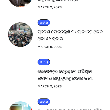
MARCH 9, 2026
ଜାତୀୟ
ସ୍ବଦେଶ ଫେରିଲେଣି ମଧ୍ୟପ୍ରାଚ୍ୟରେ ଅଟକି
ଥିବା ୫୨ ହଜାର.
MARCH 9, 2026
ଜାତୀୟ
ଲେବାନନ୍‌ର ବେରୁଟ୍‌ରେ ଫସିଥିବା
ଇରାନର ରାଷ୍ଟ୍ରଦୂତଙ୍କୁ ଉଦ୍ଧାର କଲା.
MARCH 9, 2026
ଜାତୀୟ