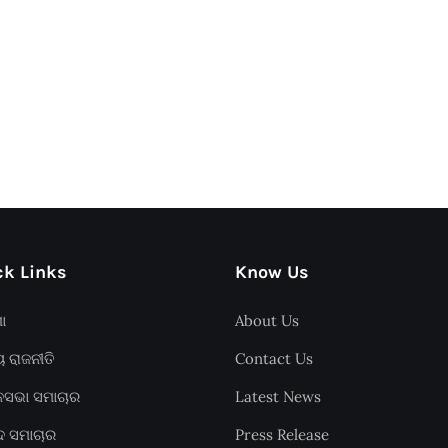
k Links
Know Us
ଶା
About Us
ୟ ରାଜନୀତି
Contact Us
ାନସଭା ସମାଚାର
Latest News
ଦ ସମାଚାର
Press Release