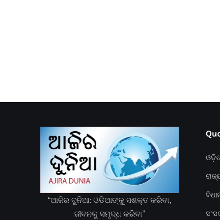
Quc
ଓଡ଼ି
ରାଜ୍
ବିଧ
“ଆଜିର ଦୁନିଆ: ଓଡିଆଙ୍କୁ ସଶକ୍ତ କରିବା,
ଜୀବନକୁ ସମୃଦ୍ଧ କରିବା”
ସଂସ