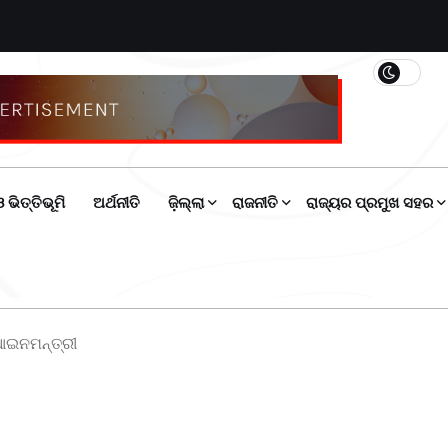
 ଭିତ୍ତିଭୂମି
ଅର୍ଥନୀତି
ଜ଼ିଲ୍ଲା
ରାଜନୀତି
ରାଜ୍ୟର ପ୍ରମୁଖ ସହର
 ଆଇନମନ୍ତ୍ରୀ