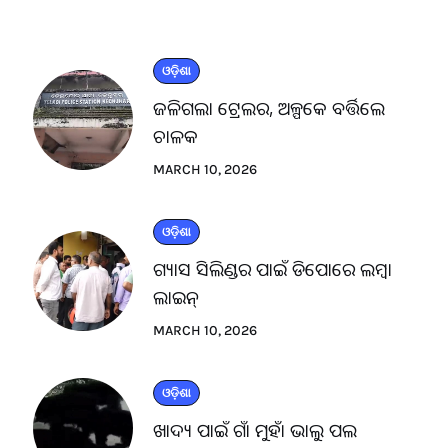
ଓଡ଼ିଶା
ଜଳିଗଲା ଟ୍ରେଲର, ଅଳ୍ପକେ ବର୍ତ୍ତିଲେ
ଚାଳକ
MARCH 10, 2026
ଓଡ଼ିଶା
ଗ୍ୟାସ ସିଲିଣ୍ଡର ପାଇଁ ଡିପୋରେ ଲମ୍ବା
ଲାଇନ୍
MARCH 10, 2026
ଓଡ଼ିଶା
ଖାଦ୍ୟ ପାଇଁ ଗାଁ ମୁହାଁ ଭାଲୁ ପଲ