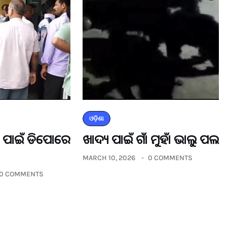
ଓଡ଼ିଶା
ଡର ପାଇଁ ଡିପୋରେ
ଖାଦ୍ୟ ପାଇଁ ଗାଁ ମୁହାଁ ଭାଲୁ ପଲ
MARCH 10, 2026
0 COMMENTS
0 COMMENTS