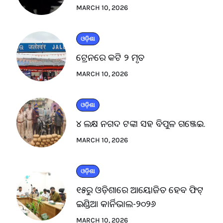
MARCH 10, 2026
ଓଡ଼ିଶା
ଟ୍ରେନରେ କଟି ୨ ମୃତ
MARCH 10, 2026
ଓଡ଼ିଶା
୪ ଲକ୍ଷ ନଗଦ ଟଙ୍କା ସହ ବିପୁଳ ଗଞ୍ଜେଇ.
MARCH 10, 2026
ଓଡ଼ିଶା
୧୫ରୁ ଓଡ଼ିଶାରେ ଆୟୋଜିତ ହେବ ଫିଟ୍
ଇଣ୍ଡିଆ କାର୍ନିଭାଲ-୨୦୨୬
MARCH 10, 2026