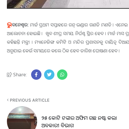
ଭୁ
ବନେଶ୍ବର:
ମାର୍ଚ୍ଚ ପ୍ରଥମ ସପ୍ତାହରେ ରତ୍ନ ଭଣ୍ଡାର ଗଣତି ମଣତି । ଏନେଇ
ଆଲୋଚନା ହୋଇଛି । ଖୁବ ଶୀଘ୍ର ସମୟ ନିର୍ଘଣ୍ଟ ସ୍ଥିର ହେବ । ମାର୍ଚ୍ଚ ମାସ
କହିଛନ୍ତି ମନ୍ତ୍ରୀ । ମ୍ୟାନେଜିଙ୍ଗ କମିଟି ଓ ମନ୍ଦିର ପ୍ରଶାସନକୁ ଦାୟିତ୍
ଅନୁଯାଇ କେଉଁ ସମୟରେ କଲେ ଠିକ ହେବ ତାରିଖ ଘୋଷଣା ହେବ ।
Share:
PREVIOUS ARTICLE
୨୫ କୋଟି ଟଙ୍କାର ଅଫିମ ଗଛ ନଷ୍ଟ କଲା
ଅବକାରୀ ବିଭାଗ