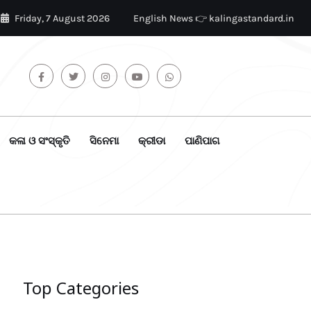
Friday, 7 August 2026
English News 👉 kalingastandard.in
କଳା ଓ ସଂସ୍କୃତି
ସିନେମା
କ୍ରୀଡା
ପାଣିପାଗ
Top Categories