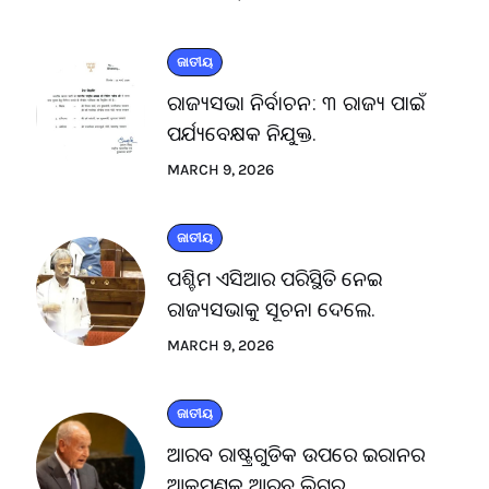
ଜାତୀୟ
ରାଜ୍ୟସଭା ନିର୍ବାଚନ: ୩ ରାଜ୍ୟ ପାଇଁ
ପର୍ଯ୍ୟବେକ୍ଷକ ନିଯୁକ୍ତ.
MARCH 9, 2026
ଜାତୀୟ
ପଶ୍ଚିମ ଏସିଆର ପରିସ୍ଥିତି ନେଇ
ରାଜ୍ୟସଭାକୁ ସୂଚନା ଦେଲେ.
MARCH 9, 2026
ଜାତୀୟ
ଆରବ ରାଷ୍ଟ୍ରଗୁଡିକ ଉପରେ ଇରାନର
ଆକ୍ରମଣକୁ ଆରବ ଲିଗ୍‌ର.