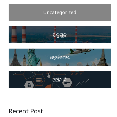
Uncategorized
ଅନୁଗୁଳ
ଅନ୍ତର୍ଜାତୀୟ
ଅର୍ଥନୀତି
Recent Post