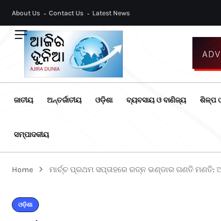
About Us
Contact Us
Latest News
ଜାତୀୟ
ଅନ୍ତର୍ଜାତୀୟ
ଓଡ଼ିଶା
ବ୍ୟବସାୟ ଓ ବାଣିଜ୍ୟ
ଶିଳ୍ପ ଓ
ସମ୍ପାଦକୀୟ
Home
ମାର୍ଚ୍ଚ ପ୍ରଥମ ସପ୍ତାହରେ ରତ୍ନ ଭଣ୍ଡାର ଗଣତି ମଣତି:
ଓଡ଼ିଶା