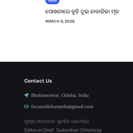
ଓଡ଼ିଶା
ପୋଖରୀରେ ବୁଡ଼ି ଦୁଇ ନାବାଳିକା ମୃତ
MARCH 9, 2026
Contact Us
Bhubaneswar, Odisha, India
focusodishamedia@gmail.com
ମୁଖ୍ୟ ସମ୍ପାଦକ: ସୁଦର୍ଶନ ଛୋଟରାୟ
Editor-in-Chief: Sudarshan Chhotoray