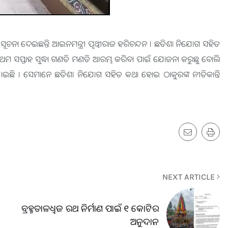
 ସୂଚନା ଦେଇଛନ୍ତି ଆଇନମନ୍ତ୍ରୀ ପୃଥ୍ବୀରାଜ ହରିଚନ୍ଦନ । ଛତିଶା ନିଯୋଗ ସହିତ
 ପ୍ରଥମ ସପ୍ତାହ ସୁଦ୍ଧା ଗଣତି ମଣତି ଆରମ୍ଭ କରିବା ପାଇଁ ଯୋଜନା କରୁଛୁ ବୋଲି
ୱ ଦିଆଯାଇଛି । ସେମାନେ ଛତିଶା ନିଯୋଗ ସହିତ କଥା ହୋଇ ଠାକୁରଙ୍କ ନୀତିକାନ୍ତି
NEXT ARTICLE
ବ୍ରହ୍ମତାଳଧ୍ୱଜ ରଥ ନିର୍ମାଣ ପାଇଁ ୧ କୋଟିର
ଅନୁଦାନ