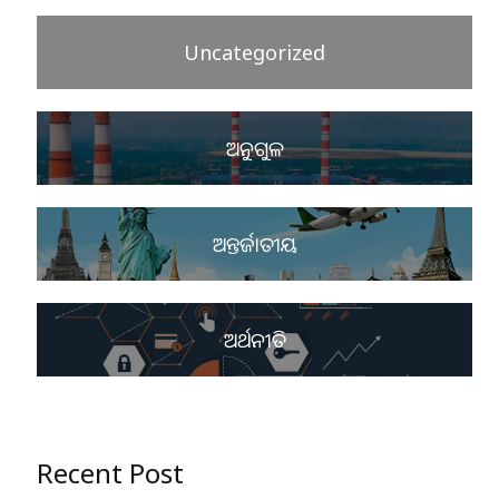
Uncategorized
ଅନୁଗୁଳ
ଅନ୍ତର୍ଜାତୀୟ
ଅର୍ଥନୀତି
Recent Post