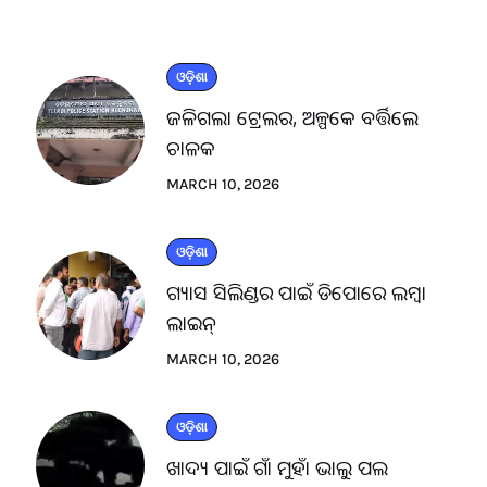
ଓଡ଼ିଶା
ଜଳିଗଲା ଟ୍ରେଲର, ଅଳ୍ପକେ ବର୍ତ୍ତିଲେ
ଚାଳକ
MARCH 10, 2026
ଓଡ଼ିଶା
ଗ୍ୟାସ ସିଲିଣ୍ଡର ପାଇଁ ଡିପୋରେ ଲମ୍ବା
ଲାଇନ୍
MARCH 10, 2026
ଓଡ଼ିଶା
ଖାଦ୍ୟ ପାଇଁ ଗାଁ ମୁହାଁ ଭାଲୁ ପଲ