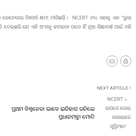
ଜେନେରାଲ୍ ନିଃସର୍ତ୍ତ କ୍ଷମା ମାଗିଛନ୍ତି । NCERT ମଧ୍ୟ ଏହାକୁ ଏକ “ଭୁଲ୍
୍ରୁତି ଦେଇଛନ୍ତି ଯେ ଏହି ଅଂଶକୁ ହଟାଇବା ପରେ ହିଁ ନୂଆ ଶିକ୍ଷାବର୍ଷ ପାଇଁ ବହି
NEXT ARTICLE
ପ୍ରଥମ ବିଶ୍ୱନେତା ଭାବେ ଇତିହାସ ରଚିଲେ
ପ୍ରଧାନମନ୍ତ୍ରୀ ମୋଦି