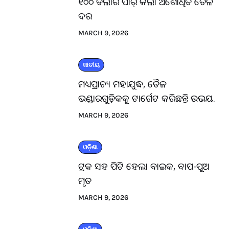
୧୦୦ ଡଲାର ପାର୍ କଲା ଅଶୋଧିତ ତୈଳ
ଦର
MARCH 9, 2026
ଜାତୀୟ
ମଧ୍ୟପ୍ରାଚ୍ୟ ମହାଯୁଦ୍ଧ, ତୈଳ
ଭଣ୍ଡାରଗୁଡ଼ିକକୁ ଟାର୍ଗେଟ କରିଛନ୍ତି ଉଭୟ.
MARCH 9, 2026
ଓଡ଼ିଶା
ଟ୍ରକ ସହ ପିଟି ହେଲା ବାଇକ, ବାପ-ପୁଅ
ମୃତ
MARCH 9, 2026