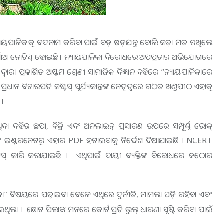
ୟପାଳିକାକୁ ବଦନାମ କରିବା ପାଇଁ ବଡ଼ ଷଡ଼ଯନ୍ତ୍ର ବୋଲି କଡ଼ା ମତ ରଖିଲେ
ରଣ ଦର୍ଶାଅ ନୋଟିସ୍ ହୋଇଛି । ନ୍ୟାୟପାଳିକା ବିରୋଧରେ ଅପପ୍ରଚାର ଅଭିଯୋଗରେ
 ଦ୍ୱାରା ପ୍ରକାଶିତ ଅଷ୍ଟମ ଶ୍ରେଣୀ ସାମାଜିକ ବିଜ୍ଞାନ ବହିରେ “ନ୍ୟାୟପାଳିକାରେ
ପ୍ରଧାନ ବିଚାରପତି ଜଷ୍ଟିସ୍ ସୂର୍ଯ୍ୟକାନ୍ତଙ୍କ ନେତୃତ୍ୱରେ ଗଠିତ ଖଣ୍ଡପୀଠ ଏହାକୁ
 ।
ୟ ଥିବା ବହିର ଛପା, ବିକ୍ରି ଏବଂ ଅନଲାଇନ୍ ପ୍ରସାରଣ ଉପରେ ସମ୍ପୂର୍ଣ୍ଣ ରୋକ୍
ବଂ ଇଣ୍ଟରନେଟରୁ ଏହାର PDF ହଟାଇବାକୁ ନିର୍ଦ୍ଦେଶ ଦିଆଯାଇଛି । NCERT
ନୋଟିସ୍ ଜାରି କରାଯାଇଛି । ଏଥିପାଇଁ ଦାୟୀ ବ୍ୟକ୍ତିଙ୍କ ବିରୋଧରେ କଠୋର
” ବିଷୟରେ ପଢ଼ାଇବା ବେଳେ ଏଥିରେ ଦୁର୍ନୀତି, ମାମଲା ପଡ଼ି ରହିବା ଏବଂ
ିଲା । ଛୋଟ ପିଲାଙ୍କ ମନରେ କୋର୍ଟ ପ୍ରତି ଭୁଲ୍ ଧାରଣା ସୃଷ୍ଟି କରିବା ପାଇଁ