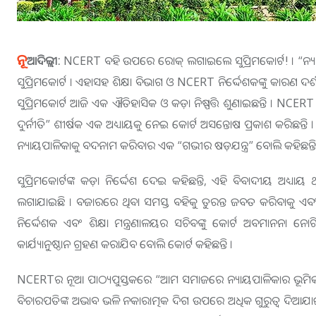
ନୂ
ଆଦିଲ୍ଲୀ:
NCERT ବହି ଉପରେ ରୋକ୍ ଲଗାଇଲେ ସୁପ୍ରିମକୋର୍ଟ! । “ନ୍ୟା
ସୁପ୍ରିମକୋର୍ଟ । ଏହାସହ ଶିକ୍ଷା ବିଭାଗ ଓ NCERT ନିର୍ଦ୍ଦେଶକଙ୍କୁ କା
ସୁପ୍ରିମକୋର୍ଟ ଆଜି ଏକ ଐତିହାସିକ ଓ କଡ଼ା ନିଷ୍ପତ୍ତି ଶୁଣାଇଛନ୍ତି । NCERT
ଦୁର୍ନୀତି” ଶୀର୍ଷକ ଏକ ଅଧ୍ୟାୟକୁ ନେଇ କୋର୍ଟ ଅସନ୍ତୋଷ ପ୍ରକାଶ କରିଛନ୍ତି । 
ନ୍ୟାୟପାଳିକାକୁ ବଦନାମ କରିବାର ଏକ “ଗଭୀର ଷଡ଼ଯନ୍ତ୍ର” ବୋଲି କହିଛନ୍ତି
ସୁପ୍ରିମକୋର୍ଟଙ୍କ କଡ଼ା ନିର୍ଦ୍ଦେଶ ଦେଇ କହିଛନ୍ତି, ଏହି ବିବାଦୀୟ ଅଧ୍ୟା
ଲଗାଯାଇଛି । ବଜାରରେ ଥିବା ସମସ୍ତ ବହିକୁ ତୁରନ୍ତ ଜବତ କରିବାକୁ ଏ
ନିର୍ଦ୍ଦେଶକ ଏବଂ ଶିକ୍ଷା ମନ୍ତ୍ରଣାଳୟର ସଚିବଙ୍କୁ କୋର୍ଟ ଅବମାନନା 
କାର୍ଯ୍ୟାନୁଷ୍ଠାନ ଗ୍ରହଣ କରାଯିବ ବୋଲି କୋର୍ଟ କହିଛନ୍ତି ।
NCERTର ନୂଆ ପାଠ୍ୟପୁସ୍ତକରେ “ଆମ ସମାଜରେ ନ୍ୟାୟପାଳିକାର ଭୂମିକା
ବିଚାରପତିଙ୍କ ଅଭାବ ଭଳି ନକାରାତ୍ମକ ଦିଗ ଉପରେ ଅଧିକ ଗୁରୁତ୍ୱ ଦିଆଯାଇଥ