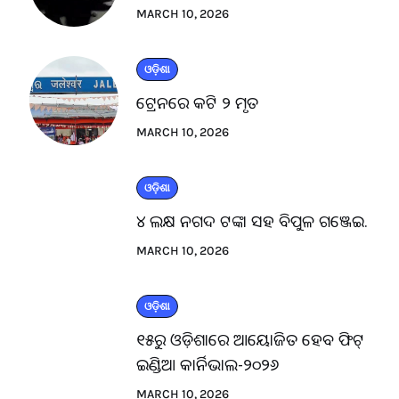
MARCH 10, 2026
ଓଡ଼ିଶା
ଟ୍ରେନରେ କଟି ୨ ମୃତ
MARCH 10, 2026
ଓଡ଼ିଶା
୪ ଲକ୍ଷ ନଗଦ ଟଙ୍କା ସହ ବିପୁଳ ଗଞ୍ଜେଇ.
MARCH 10, 2026
ଓଡ଼ିଶା
୧୫ରୁ ଓଡ଼ିଶାରେ ଆୟୋଜିତ ହେବ ଫିଟ୍
ଇଣ୍ଡିଆ କାର୍ନିଭାଲ-୨୦୨୬
MARCH 10, 2026