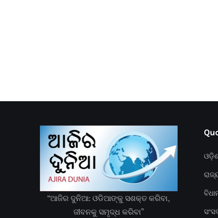
Quc
ଓଡ଼ି
ରାଜ୍
ବିଧ
“ଆଜିର ଦୁନିଆ: ଓଡିଆଙ୍କୁ ସଶକ୍ତ କରିବା,
ଜୀବନକୁ ସମୃଦ୍ଧ କରିବା”
ସଂସ