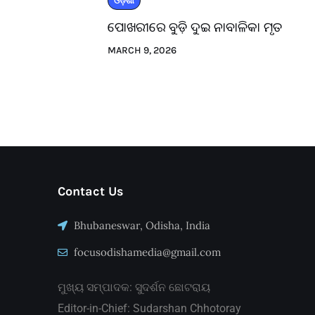
ଓଡ଼ିଶା
ପୋଖରୀରେ ବୁଡ଼ି ଦୁଇ ନାବାଳିକା ମୃତ
MARCH 9, 2026
Contact Us
Bhubaneswar, Odisha, India
focusodishamedia@gmail.com
ମୁଖ୍ୟ ସମ୍ପାଦକ: ସୁଦର୍ଶନ ଛୋଟରାୟ
Editor-in-Chief: Sudarshan Chhotoray