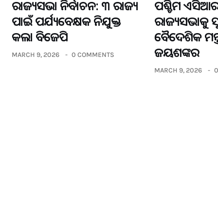
ରାଜ୍ୟସଭା ନିର୍ବାଚନ: ୩ ରାଜ୍ୟ
ପଶ୍ଚିମ ଏସିଆର
ପାଇଁ ପର୍ଯ୍ୟବେକ୍ଷକ ନିଯୁକ୍ତ
ରାଜ୍ୟସଭାକୁ 
କଲା ବିଜେପି
ବୈଦେଶିକ ମନ୍ତ
ଜୟଶଙ୍କର
MARCH 9, 2026
0 COMMENTS
MARCH 9, 2026