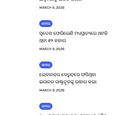
MARCH 9, 2026
ଜାତୀୟ
ସ୍ବଦେଶ ଫେରିଲେଣି ମଧ୍ୟପ୍ରାଚ୍ୟରେ ଅଟକି
ଥିବା ୫୨ ହଜାର.
MARCH 9, 2026
ଜାତୀୟ
ଲେବାନନ୍‌ର ବେରୁଟ୍‌ରେ ଫସିଥିବା
ଇରାନର ରାଷ୍ଟ୍ରଦୂତଙ୍କୁ ଉଦ୍ଧାର କଲା.
MARCH 9, 2026
ଜାତୀୟ