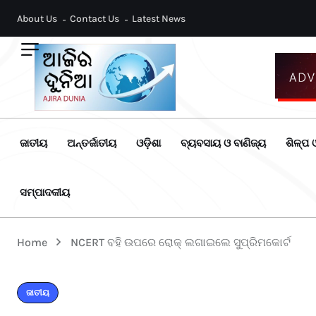
About Us
Contact Us
Latest News
ଜାତୀୟ
ଅନ୍ତର୍ଜାତୀୟ
ଓଡ଼ିଶା
ବ୍ୟବସାୟ ଓ ବାଣିଜ୍ୟ
ଶିଳ୍ପ ଓ
ସମ୍ପାଦକୀୟ
Home
NCERT ବହି ଉପରେ ରୋକ୍ ଲଗାଇଲେ ସୁପ୍ରିମକୋର୍ଟ
ଜାତୀୟ