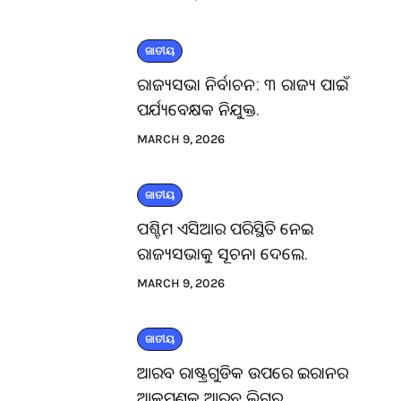
ଜାତୀୟ
ରାଜ୍ୟସଭା ନିର୍ବାଚନ: ୩ ରାଜ୍ୟ ପାଇଁ
ପର୍ଯ୍ୟବେକ୍ଷକ ନିଯୁକ୍ତ.
MARCH 9, 2026
ଜାତୀୟ
ପଶ୍ଚିମ ଏସିଆର ପରିସ୍ଥିତି ନେଇ
ରାଜ୍ୟସଭାକୁ ସୂଚନା ଦେଲେ.
MARCH 9, 2026
ଜାତୀୟ
ଆରବ ରାଷ୍ଟ୍ରଗୁଡିକ ଉପରେ ଇରାନର
ଆକ୍ରମଣକୁ ଆରବ ଲିଗ୍‌ର.