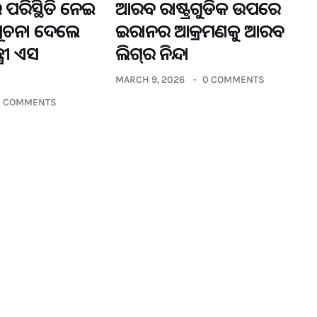
 ପରିସ୍ଥିତି ନେଇ
ଆରବ ରାଷ୍ଟ୍ରଗୁଡିକ ଉପରେ
ସୂଚନା ଦେଲେ
ଇରାନର ଆକ୍ରମଣକୁ ଆରବ
୍ରୀ ଏସ
ଲିଗ୍‌ର ନିନ୍ଦା
MARCH 9, 2026
0 COMMENTS
0 COMMENTS