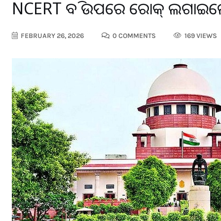
NCERT ବହି ଉପରେ ରୋକ୍ ଲଗାଇଲେ ସ
FEBRUARY 26, 2026
0 COMMENTS
169 VIEWS