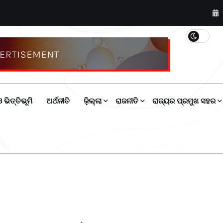
 ଭିତ୍ତିଭୂମି
ଅର୍ଥନୀତି
ଜ଼ିଲ୍ଲା
ରାଜନୀତି
ରାଜ୍ୟର ପ୍ରମୁଖ ସହର