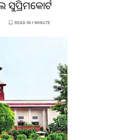
ୁପ୍ରିମକୋର୍ଟ
READ IN 1 MINUTE