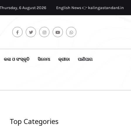
Thursday, 6 August 2026
English News 👉 kalingastandard.in
କଳା ଓ ସଂସ୍କୃତି
ସିନେମା
କ୍ରୀଡା
ପାଣିପାଗ
Top Categories