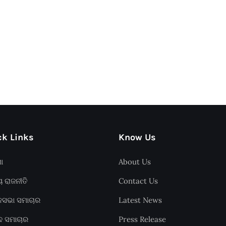
k Links
Know Us
ଶା
About Us
ୟ ରାଜନୀତି
Contact Us
ାନସଭା ସମାଚାର
Latest News
ଦ ସମାଚାର
Press Release