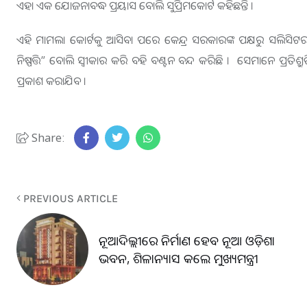
ଏହା ଏକ ଯୋଜନାବଦ୍ଧ ପ୍ରୟାସ ବୋଲି ସୁପ୍ରିମକୋର୍ଟ କହିଛନ୍ତି ।
ଏହି ମାମଲା କୋର୍ଟକୁ ଆସିବା ପରେ କେନ୍ଦ୍ର ସରକାରଙ୍କ ପକ୍ଷରୁ ସଲିସିଟର 
ନିଷ୍ପତ୍ତି” ବୋଲି ସ୍ୱୀକାର କରି ବହି ବଣ୍ଟନ ବନ୍ଦ କରିଛି । ସେମାନେ ପ୍ରତିଶ
ପ୍ରକାଶ କରାଯିବ ।
Share:
PREVIOUS ARTICLE
ନୂଆଦିଲ୍ଲୀରେ ନିର୍ମାଣ ହେବ ନୂଆ ଓଡ଼ିଶା
ଭବନ, ଶିଳାନ୍ୟାସ କଲେ ମୁଖ୍ୟମନ୍ତ୍ରୀ