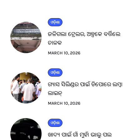
ଓଡ଼ିଶା
ଜଳିଗଲା ଟ୍ରେଲର, ଅଳ୍ପକେ ବର୍ତ୍ତିଲେ
ଚାଳକ
MARCH 10, 2026
ଓଡ଼ିଶା
ଗ୍ୟାସ ସିଲିଣ୍ଡର ପାଇଁ ଡିପୋରେ ଲମ୍ବା
ଲାଇନ୍
MARCH 10, 2026
ଓଡ଼ିଶା
ଖାଦ୍ୟ ପାଇଁ ଗାଁ ମୁହାଁ ଭାଲୁ ପଲ