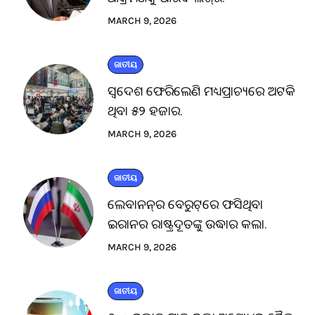
MARCH 9, 2026
ଜାତୀୟ
ସ୍ବଦେଶ ଫେରିଲେଣି ମଧ୍ୟପ୍ରାଚ୍ୟରେ ଅଟକି
ଥିବା ୫୨ ହଜାର.
MARCH 9, 2026
ଜାତୀୟ
ଲେବାନନ୍‌ର ବେରୁଟ୍‌ରେ ଫସିଥିବା
ଇରାନର ରାଷ୍ଟ୍ରଦୂତଙ୍କୁ ଉଦ୍ଧାର କଲା.
MARCH 9, 2026
ଜାତୀୟ