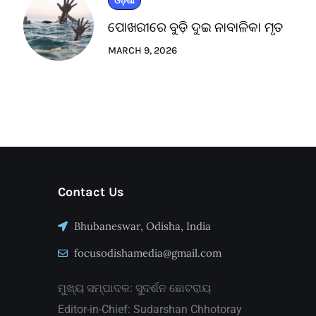
ଓଡ଼ିଶା
ପୋଖରୀରେ ବୁଡ଼ି ଦୁଇ ନାବାଳିକା ମୃତ
MARCH 9, 2026
Contact Us
Bhubaneswar, Odisha, India
focusodishamedia@gmail.com
ମୁଖ୍ୟ ସମ୍ପାଦକ: ସୁଦର୍ଶନ ଛୋଟରାୟ
Editor-in-Chief: Sudarshan Chhotoray