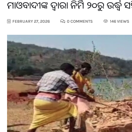
ମାଓବାଦୀଙ୍କ ଦ୍ବାରା ନିର୍ମିତ ୨୦ରୁ ଉର୍ଦ୍ଧ୍ବ
FEBRUARY 27, 2026
0 COMMENTS
146 VIEWS