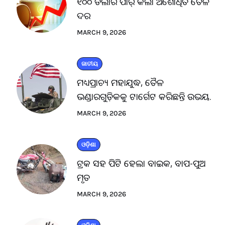
୧୦୦ ଡଲାର ପାର୍ କଲା ଅଶୋଧିତ ତୈଳ
ଦର
MARCH 9, 2026
ଜାତୀୟ
ମଧ୍ୟପ୍ରାଚ୍ୟ ମହାଯୁଦ୍ଧ, ତୈଳ
ଭଣ୍ଡାରଗୁଡ଼ିକକୁ ଟାର୍ଗେଟ କରିଛନ୍ତି ଉଭୟ.
MARCH 9, 2026
ଓଡ଼ିଶା
ଟ୍ରକ ସହ ପିଟି ହେଲା ବାଇକ, ବାପ-ପୁଅ
ମୃତ
MARCH 9, 2026