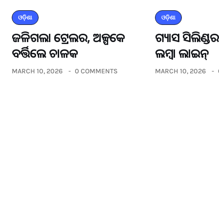
ଓଡ଼ିଶା
ଓଡ଼ିଶା
ଜଳିଗଲା ଟ୍ରେଲର, ଅଳ୍ପକେ
ଗ୍ୟାସ ସିଲିଣ୍
ବର୍ତ୍ତିଲେ ଚାଳକ
ଲମ୍ବା ଲାଇନ୍
MARCH 10, 2026
0 COMMENTS
MARCH 10, 2026