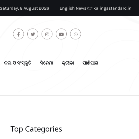
Saturday, 8 August 2026
English News 👉 kalingastandard.in
କଳା ଓ ସଂସ୍କୃତି
ସିନେମା
କ୍ରୀଡା
ପାଣିପାଗ
Top Categories