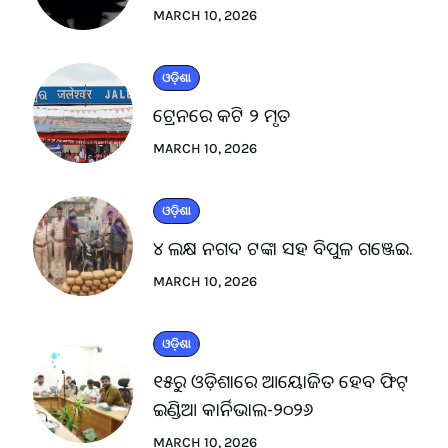
MARCH 10, 2026
ଓଡ଼ିଶା
ଟ୍ରେନରେ କଟି ୨ ମୃତ
MARCH 10, 2026
ଓଡ଼ିଶା
୪ ଲକ୍ଷ ନଗଦ ଟଙ୍କା ସହ ବିପୁଳ ଗଞ୍ଜେଇ.
MARCH 10, 2026
ଓଡ଼ିଶା
୧୫ରୁ ଓଡ଼ିଶାରେ ଆୟୋଜିତ ହେବ ଫିଟ୍
ଇଣ୍ଡିଆ କାର୍ନିଭାଲ-୨୦୨୬
MARCH 10, 2026