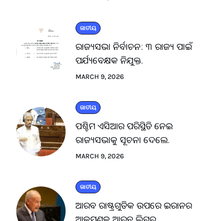
ଜାତୀୟ
ରାଜ୍ୟସଭା ନିର୍ବାଚନ: ୩ ରାଜ୍ୟ ପାଇଁ
ପର୍ଯ୍ୟବେକ୍ଷକ ନିଯୁକ୍ତ.
MARCH 9, 2026
ଜାତୀୟ
ପଶ୍ଚିମ ଏସିଆର ପରିସ୍ଥିତି ନେଇ
ରାଜ୍ୟସଭାକୁ ସୂଚନା ଦେଲେ.
MARCH 9, 2026
ଜାତୀୟ
ଆରବ ରାଷ୍ଟ୍ରଗୁଡିକ ଉପରେ ଇରାନର
ଆକ୍ରମଣକୁ ଆରବ ଲିଗ୍‌ର.