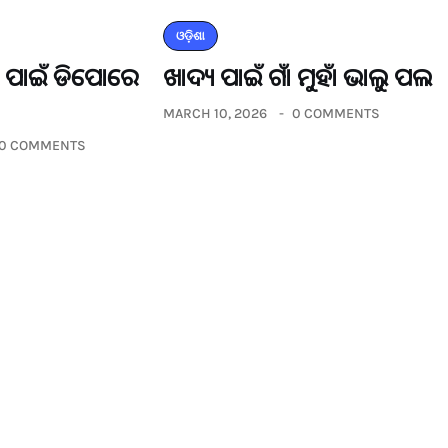
ଓଡ଼ିଶା
ଡର ପାଇଁ ଡିପୋରେ
ଖାଦ୍ୟ ପାଇଁ ଗାଁ ମୁହାଁ ଭାଲୁ ପଲ
MARCH 10, 2026
0 COMMENTS
0 COMMENTS