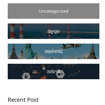
Uncategorized
ଅନୁଗୁଳ
ଅନ୍ତର୍ଜାତୀୟ
ଅର୍ଥନୀତି
Recent Post