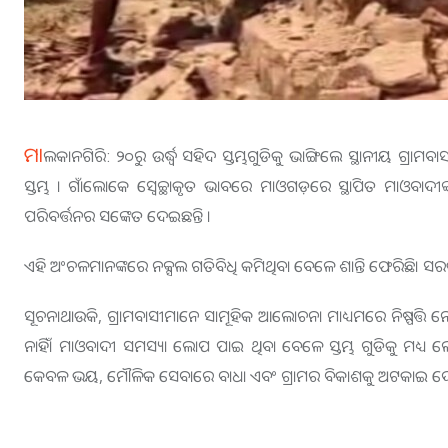
ମା
ଲକାନଗିରି: ୨୦ରୁ ଉର୍ଦ୍ଧ୍ବ ସହିଦ ସ୍ତମ୍ଭଗୁଡିକୁ ଭାଙ୍ଗିଲେ ସ୍ଥାନୀୟ ଗ୍
ସ୍ତମ୍ଭ । ଗାଁଲୋକେ ସ୍ୱେଚ୍ଛାକୃତ ଭାବରେ ମାଓଗଡ଼ରେ ସ୍ଥାପିତ ମାଓବାଦୀଙ୍କ
ପରିବର୍ତ୍ତନର ସଙ୍କେତ ଦେଇଛନ୍ତି ।
ଏହି ଅଂଚଳମାନଙ୍କରେ ନକ୍ସଲ ଗତିବିଧି କମିଥିବା ବେଳେ ଶାନ୍ତି ଫେରିଛି। ସରକ
ସୂଚନାଥାଉକି, ଗ୍ରାମବାସୀମାନେ ସାମୂହିକ ଆଲୋଚନା ମାଧ୍ୟମରେ ନିଷ୍ପତ୍ତି
ନାହିଁ। ମାଓବାଦୀ ସମସ୍ୟା ଲୋପ ପାଇ ଥିବା ବେଳେ ସ୍ତମ୍ଭ ଗୁଡିକୁ ମଧ୍ୟ ଲୋ
କେବଳ ଭୟ, ମୌଳିକ ସେବାରେ ବାଧା ଏବଂ ଗ୍ରାମର ବିକାଶକୁ ଅଟକାଇ ଦ