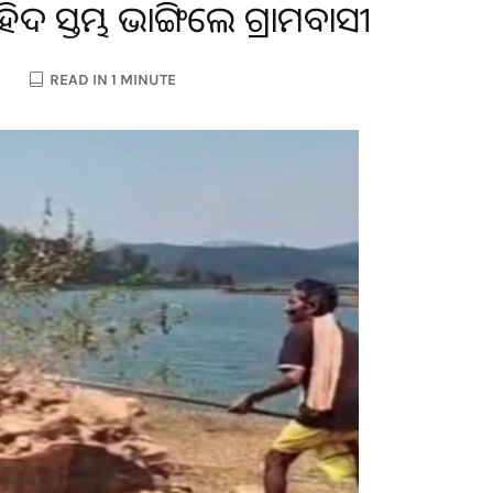
 ସହିଦ ସ୍ତମ୍ଭ ଭାଙ୍ଗିଲେ ଗ୍ରାମବାସୀ
READ IN 1 MINUTE