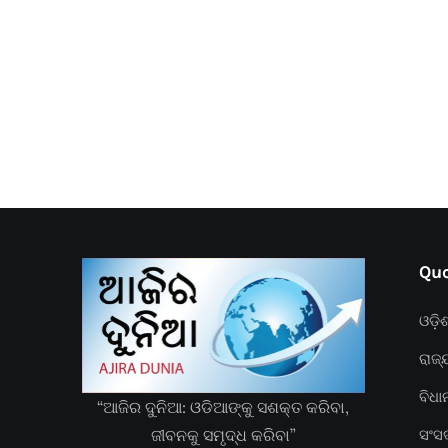
Quc
ଓଡ଼ି
ରାଜ୍
ବିଧ
“ଆଜିର ଦୁନିଆ: ଓଡିଆଙ୍କୁ ସଶକ୍ତ କରିବା,
ଜୀବନକୁ ସମୃଦ୍ଧ କରିବା”
ସଂସ