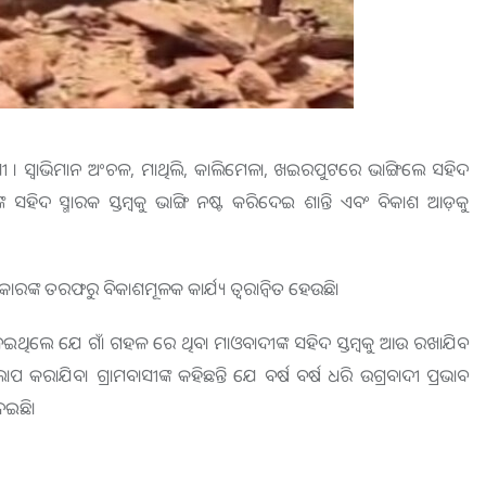
ରାମବାସୀ । ସ୍ୱାଭିମାନ ଅଂଚଳ, ମାଥିଲି, କାଲିମେଳା, ଖଇରପୁଟରେ ଭାଙ୍ଗିଲେ ସହିଦ
 ସହିଦ ସ୍ମାରକ ସ୍ତମ୍ବକୁ ଭାଙ୍ଗି ନଷ୍ଟ କରିଦେଇ ଶାନ୍ତି ଏବଂ ବିକାଶ ଆଡ଼କୁ
ାରଙ୍କ ତରଫରୁ ବିକାଶମୂଳକ କାର୍ଯ୍ୟ ତ୍ୱରାନ୍ୱିତ ହେଉଛି।
 ନେଇଥିଲେ ଯେ ଗାଁ ଗହଳ ରେ ଥିବା ମାଓବାଦୀଙ୍କ ସହିଦ ସ୍ତମ୍ବକୁ ଆଉ ରଖାଯିବ
ପ କରାଯିବ। ଗ୍ରାମବାସୀଙ୍କ କହିଛନ୍ତି ଯେ ବର୍ଷ ବର୍ଷ ଧରି ଉଗ୍ରବାଦୀ ପ୍ରଭାବ
େଇଛି।