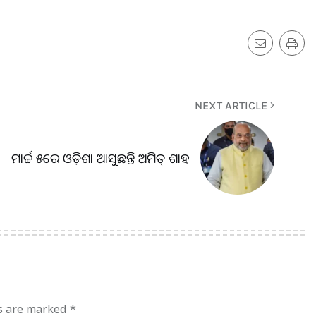
NEXT ARTICLE
ମାର୍ଚ୍ଚ ୫ରେ ଓଡ଼ିଶା ଆସୁଛନ୍ତି ଅମିତ୍ ଶାହ
ds are marked
*