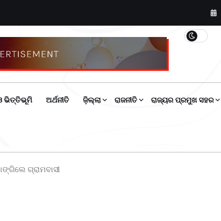
 ଭିତ୍ତିଭୂମି
ଅର୍ଥନୀତି
ଜ଼ିଲ୍ଲା
ରାଜନୀତି
ରାଜ୍ୟର ପ୍ରମୁଖ ସହର
 ଭାଙ୍ଗିଲେ ଗ୍ରାମବାସୀ