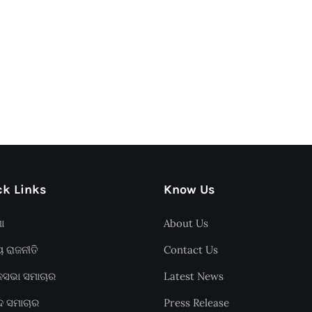
k Links
Know Us
ଶା
About Us
ୟ ରାଜନୀତି
Contact Us
ାନସଭା ସମାଚାର
Latest News
ଦ ସମାଚାର
Press Release