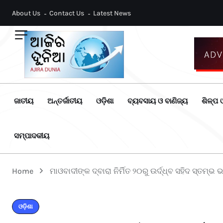
About Us
Contact Us
Latest News
ଜାତୀୟ
ଅନ୍ତର୍ଜାତୀୟ
ଓଡ଼ିଶା
ବ୍ୟବସାୟ ଓ ବାଣିଜ୍ୟ
ଶିଳ୍ପ ଓ
ସମ୍ପାଦକୀୟ
Home
ମାଓବାଦୀଙ୍କ ଦ୍ବାରା ନିର୍ମିତ ୨୦ରୁ ଉର୍ଦ୍ଧ୍ବ ସହିଦ ସ୍ତମ୍ଭ
ଓଡ଼ିଶା