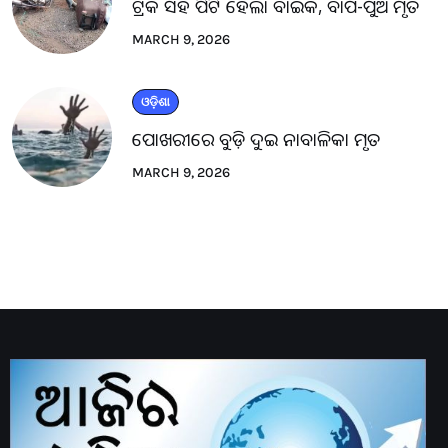
ଟ୍ରକ ସହ ପିଟି ହେଲା ବାଇକ, ବାପ-ପୁଅ ମୃତ
MARCH 9, 2026
ଓଡ଼ିଶା
ପୋଖରୀରେ ବୁଡ଼ି ଦୁଇ ନାବାଳିକା ମୃତ
MARCH 9, 2026