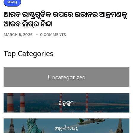
ଜାତୀୟ
ଆରବ ରାଷ୍ଟ୍ରଗୁଡିକ ଉପରେ ଇରାନର ଆକ୍ରମଣକୁ
ଆରବ ଲିଗ୍‌ର ନିନ୍ଦା
MARCH 9, 2026
0 COMMENTS
Top Categories
Uncategorized
ଅନୁଗୁଳ
ଅନ୍ତର୍ଜାତୀୟ