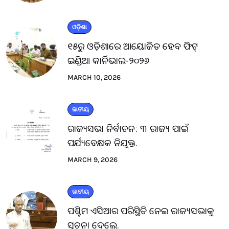
ଓଡ଼ିଶା
୧୫ରୁ ଓଡ଼ିଶାରେ ଆୟୋଜିତ ହେବ ଫିଟ୍
ଇଣ୍ଡିଆ କାର୍ନିଭାଲ-୨୦୨୬
MARCH 10, 2026
ଜାତୀୟ
ରାଜ୍ୟସଭା ନିର୍ବାଚନ: ୩ ରାଜ୍ୟ ପାଇଁ
ପର୍ଯ୍ୟବେକ୍ଷକ ନିଯୁକ୍ତ.
MARCH 9, 2026
ଜାତୀୟ
ପଶ୍ଚିମ ଏସିଆର ପରିସ୍ଥିତି ନେଇ ରାଜ୍ୟସଭାକୁ
ସୂଚନା ଦେଲେ.