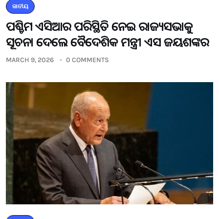
ଜାତୀୟ
ପଶ୍ଚିମ ଏସିଆର ପରିସ୍ଥିତି ନେଇ ରାଜ୍ୟସଭାକୁ
ସୂଚନା ଦେଲେ ବୈଦେଶିକ ମନ୍ତ୍ରୀ ଏସ ଜୟଶଙ୍କର
MARCH 9, 2026
0 COMMENTS