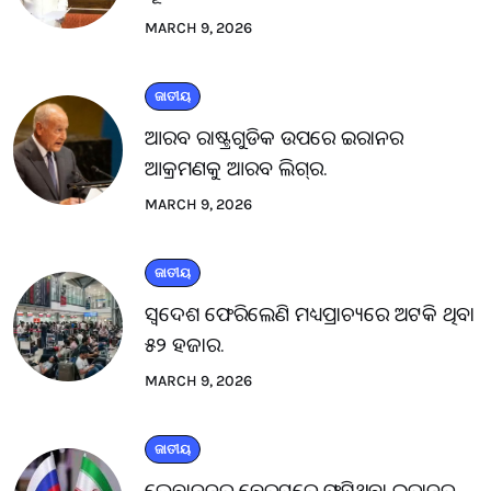
MARCH 9, 2026
ଜାତୀୟ
ଆରବ ରାଷ୍ଟ୍ରଗୁଡିକ ଉପରେ ଇରାନର
ଆକ୍ରମଣକୁ ଆରବ ଲିଗ୍‌ର.
MARCH 9, 2026
ଜାତୀୟ
ସ୍ବଦେଶ ଫେରିଲେଣି ମଧ୍ୟପ୍ରାଚ୍ୟରେ ଅଟକି ଥିବା
୫୨ ହଜାର.
MARCH 9, 2026
ଜାତୀୟ
ଲେବାନନ୍‌ର ବେରୁଟ୍‌ରେ ଫସିଥିବା ଇରାନର