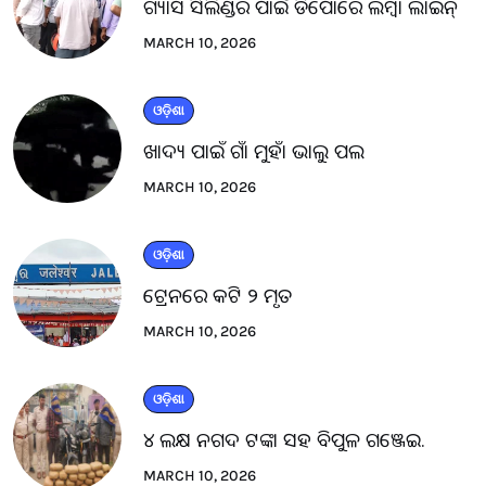
ଗ୍ୟାସ ସିଲିଣ୍ଡର ପାଇଁ ଡିପୋରେ ଲମ୍ବା ଲାଇନ୍
MARCH 10, 2026
ଓଡ଼ିଶା
ଖାଦ୍ୟ ପାଇଁ ଗାଁ ମୁହାଁ ଭାଲୁ ପଲ
MARCH 10, 2026
ଓଡ଼ିଶା
ଟ୍ରେନରେ କଟି ୨ ମୃତ
MARCH 10, 2026
ଓଡ଼ିଶା
୪ ଲକ୍ଷ ନଗଦ ଟଙ୍କା ସହ ବିପୁଳ ଗଞ୍ଜେଇ.
MARCH 10, 2026