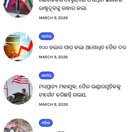
ରାଷ୍ଟ୍ରଦୂତଙ୍କୁ ଉଦ୍ଧାର କଲା.
MARCH 9, 2026
ଜାତୀୟ
୧୦୦ ଡଲାର ପାର୍ କଲା ଅଶୋଧିତ ତୈଳ ଦର
MARCH 9, 2026
ଜାତୀୟ
ମଧ୍ୟପ୍ରାଚ୍ୟ ମହାଯୁଦ୍ଧ, ତୈଳ ଭଣ୍ଡାରଗୁଡ଼ିକକୁ
ଟାର୍ଗେଟ କରିଛନ୍ତି ଉଭୟ.
MARCH 9, 2026
ଓଡ଼ିଶା