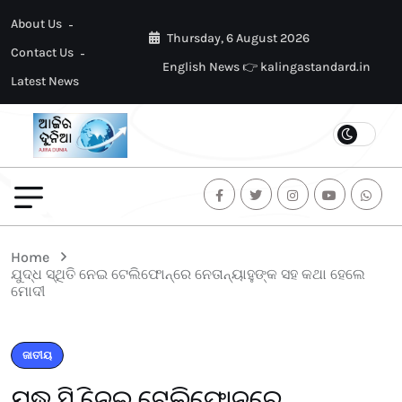
About Us
Thursday, 6 August 2026
Contact Us
English News 👉 kalingastandard.in
Latest News
Home
ଯୁଦ୍ଧ ସ୍ଥିତି ନେଇ ଟେଲିଫୋନ୍‌ରେ ନେତାନ୍ୟାହୁଙ୍କ ସହ କଥା ହେଲେ
ମୋଦୀ
ଜାତୀୟ
ଯୁଦ୍ଧ ସ୍ଥିତି ନେଇ ଟେଲିଫୋନ୍‌ରେ