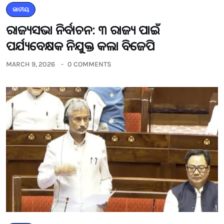
ଜାତୀୟ
ରାଜ୍ୟସଭା ନିର୍ବାଚନ: ୩ ରାଜ୍ୟ ପାଇଁ
ପର୍ଯ୍ୟବେକ୍ଷକ ନିଯୁକ୍ତ କଲା ବିଜେପି
MARCH 9, 2026
0 COMMENTS