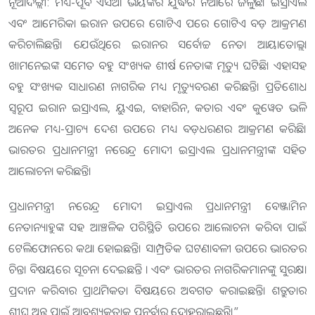
ନୂଆଦିଲ୍ଲୀ: ମଧ୍ୟ-ପୂର୍ବ ଏସିଆ ଭୟଙ୍କର ଯୁଦ୍ଧର ନିଆଁରେ ଜଳୁଛି। ଇସ୍ରାଏଲ
ଏବଂ ଆମେରିକା ଇରାନ ଉପରେ ଗୋଟିଏ ପରେ ଗୋଟିଏ ବଡ଼ ଆକ୍ରମଣ
କରିଚାଲିଛନ୍ତି। ଯେଉଁଥିରେ ଇରାନର ସର୍ବୋଚ୍ଚ ନେତା ଆୟାତୋଲ୍ଲା
ଖାମନେଇଙ୍କ ସମେତ ବହୁ ସଂଖ୍ୟକ ଶୀର୍ଷ ନେତାଙ୍କ ମୃତ୍ୟୁ ଘଟିଛି। ଏହାସହ
ବହୁ ସଂଖ୍ୟକ ସାଧାରଣ ନାଗରିକ ମଧ୍ୟ ମୃତ୍ୟୁବରଣ କରିଛନ୍ତି। ପ୍ରତିଶୋଧ
ସ୍ୱରୂପ ଇରାନ ଇସ୍ରାଏଲ, ୟୁଏଇ, ବାହାରିନ, କତାର ଏବଂ କୁୱେତ ଭଳି
ଅନେକ ମଧ୍ୟ-ପ୍ରାଚ୍ୟ ଦେଶ ଉପରେ ମଧ୍ୟ ବଡ଼ଧରଣର ଆକ୍ରମଣ କରିଛି।
ଭାରତର ପ୍ରଧାନମନ୍ତ୍ରୀ ନରେନ୍ଦ୍ର ମୋଦୀ ଇସ୍ରାଏଲ ପ୍ରଧାନମନ୍ତ୍ରୀଙ୍କ ସହିତ
ଆଲୋଚନା କରିଛନ୍ତି।
ପ୍ରଧାନମନ୍ତ୍ରୀ ନରେନ୍ଦ୍ର ମୋଦୀ ଇସ୍ରାଏଲ ପ୍ରଧାନମନ୍ତ୍ରୀ ବେଞ୍ଜାମିନ
ନେତାନ୍ୟାହୁଙ୍କ ସହ ଆଞ୍ଚଳିକ ପରିସ୍ଥିତି ଉପରେ ଆଲୋଚନା କରିବା ପାଇଁ
ଟେଲିଫୋନରେ କଥା ହୋଇଛନ୍ତି। ସାମ୍ପ୍ରତିକ ଘଟଣାବଳୀ ଉପରେ ଭାରତର
ଚିନ୍ତା ବିଷୟରେ ସୂଚନା ଦେଇଛନ୍ତି । ଏବଂ ଭାରତର ନାଗରିକମାନଙ୍କୁ ସୁରକ୍ଷା
ପ୍ରଦାନ କରିବାର ପ୍ରାଥମିକତା ବିଷୟରେ ଅବଗତ କରାଇଛନ୍ତି। ଶତ୍ରୁତାର
ଶୀଘ୍ର ଅନ୍ତ ପାଇଁ ଆବଶ୍ୟକତାକୁ ପୁନର୍ବାର ଦୋହରାଇଛନ୍ତି।”