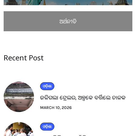
ଅର୍ଥନୀତି
Recent Post
ଓଡ଼ିଶା
ଜଳିଗଲା ଟ୍ରେଲର, ଅଳ୍ପକେ ବର୍ତ୍ତିଲେ ଚାଳକ
MARCH 10, 2026
ଓଡ଼ିଶା