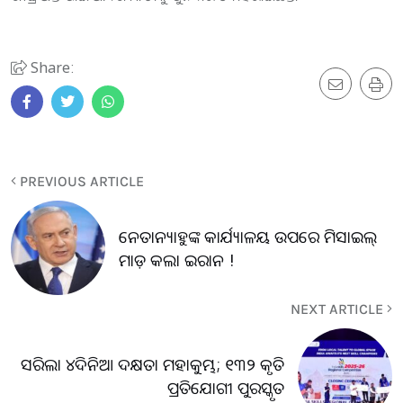
Share:
PREVIOUS ARTICLE
ନେତାନ୍ୟାହୁଙ୍କ କାର୍ଯ୍ୟାଳୟ ଉପରେ ମିସାଇଲ୍
ମାଡ଼ କଲା ଇରାନ !
NEXT ARTICLE
ସରିଲା ୪ଦିନିଆ ଦକ୍ଷତା ମହାକୁମ୍ଭ; ୧୩୨ କୃତି
ପ୍ରତିଯୋଗୀ ପୁରସ୍କୃତ