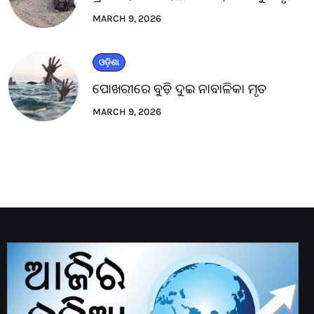
MARCH 9, 2026
ଓଡ଼ିଶା
ପୋଖରୀରେ ବୁଡ଼ି ଦୁଇ ନାବାଳିକା ମୃତ
MARCH 9, 2026