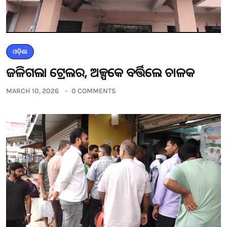
ଓଡ଼ିଶା
ଜଳିଗଲା ଟ୍ରେଲର, ଅଳ୍ପକେ ବର୍ତ୍ତିଲେ ଚାଳକ
MARCH 10, 2026
0 COMMENTS