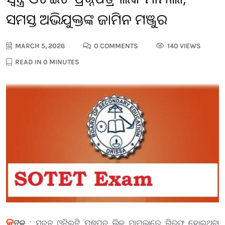
ସମସ୍ତ ଅଭିଯୁକ୍ତଙ୍କ ଜାମିନ ମଞ୍ଜୁର
MARCH 5, 2026
0 COMMENTS
140 VIEWS
READ IN 0 MINUTES
କ
ଟକ :
ସ୍ୱତନ୍ତ୍ର ଓଟିଇଟି ପ୍ରଶ୍ନପତ୍ର ଲିକ ମାମଲାରେ ଗିରଫ ହୋଇଥିବା