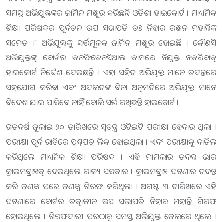
ସମସ୍ତ ଅଭିଯୁକ୍ତଙ୍କର ଜାମିନ ମଞ୍ଜୁର କରିଛନ୍ତି ଓଡିଶା ହାଇକୋର୍ଟ । ମାଧ୍ୟମିକ
ଶିକ୍ଷା ପରିଷଦର ପୂର୍ବତନ ଉପ ସଭାପତି ଡଃ ନିହାର ରଞ୍ଜନ ମହାନ୍ତିଙ୍କ
ସମେତ ୮ ଅଭିଯୁକ୍ତଙ୍କୁ ସର୍ତ୍ତମୂଳକ ଜାମିନ ମଞ୍ଜୁର ହୋଇଛି । କୌଣସି
ଅଭିଯୁକ୍ତଙ୍କୁ ବୋର୍ଡର କନଫିଡେନସିଆଲ କାମରେ ନିଯୁକ୍ତ ନକରିବାକୁ
ହାଇକୋର୍ଟ ନିର୍ଦ୍ଦେଶ ଦେଇଛନ୍ତି । ଏହା ସହିତ ଅଭିଯୁକ୍ତ ମାନେ ତଦନ୍ତରେ
ସହଯୋଗ କରିବା ଏବଂ ଅଦଲତଙ୍କ ବିନା ଅନୁମତିରେ ଅଭିଯୁକ୍ତ ମାନେ
ବିଦେଶ ଯାଇ ପାରିବେ ନାହିଁ ବୋଲି ସର୍ତ୍ତ ରଖିଛନ୍ତି ହାଇକୋର୍ଟ ।
ଗତବର୍ଷ ଜୁଲାଇ ୨୦ ତାରିଖରେ ସ୍ୱତନ୍ତ୍ର ଓଟିଇଟି ପରୀକ୍ଷା ହେବାର ଥିଲା ।
ପରୀକ୍ଷା ପୂର୍ବ ରାତିରେ ପ୍ରଶ୍ନପତ୍ର ଲିକ ହୋଇଥିଲା । ଏବଂ ପରୀକ୍ଷାକୁ ବାତିଲ
କରିଥିଲେ ମାଧ୍ୟମିକ ଶିକ୍ଷା ପରିଷଦ । ଏହି ମାମଲାର ତଦନ୍ତ ଭାର
କ୍ରାଇମବ୍ରାଞ୍ଚକୁ ଦେଇଥିଲେ ରାଜ୍ୟ ସରକାର । କ୍ରାଇମବ୍ରାଞ୍ଚ ଘଟଣାର ତଦନ୍ତ
କରି ଜଣଙ୍କ ପରେ ଜଣଙ୍କୁ ଗିରଫ କରିଥିଲା । ଅଗଷ୍ଟ ୩ ତାରିଖରେ ଏହି
ଘଟଣାରେ ବୋର୍ଡର ତତ୍କାଳୀନ ଉପ ସଭାପତି ନିହାର ମହାନ୍ତି ଗିରଫ
ହୋଇଥିଲେ । ଗିରଫଦାରୀ ପରଠାରୁ ସମସ୍ତ ଅଭିଯୁକ୍ତ ଜେଲରେ ଥିଲେ ।