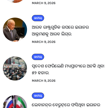
MARCH 9, 2026
ଜାତୀୟ
ଆରବ ରାଷ୍ଟ୍ରଗୁଡିକ ଉପରେ ଇରାନର
ଆକ୍ରମଣକୁ ଆରବ ଲିଗ୍‌ର.
MARCH 9, 2026
ଜାତୀୟ
ସ୍ବଦେଶ ଫେରିଲେଣି ମଧ୍ୟପ୍ରାଚ୍ୟରେ ଅଟକି ଥିବା
୫୨ ହଜାର.
MARCH 9, 2026
ଜାତୀୟ
ଲେବାନନ୍‌ର ବେରୁଟ୍‌ରେ ଫସିଥିବା ଇରାନର