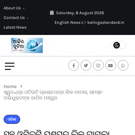
About Us
Saturday, 8 August 2026
Contact Us
English News 👉 kalingastandard.in
Latest News
Home
ସ୍ୱତନ୍ତ୍ର ଓଟିଇଟି ପ୍ରଶ୍ନପତ୍ର ଲିକ ମାମଲା, ସମସ୍ତ
ଅଭିଯୁକ୍ତଙ୍କ ଜାମିନ ମଞ୍ଜୁର
ଓଡ଼ିଶା
ସ୍ୱତନ୍ତ୍ର ଓଟିଇଟି ପ୍ରଶ୍ନପତ୍ର ଲିକ ମାମଲା,