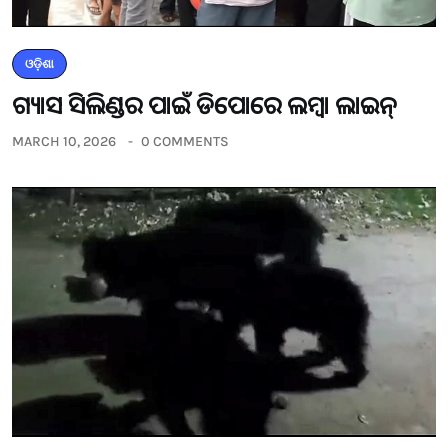
ଓଡ଼ିଶା
ଗ୍ୟାସ ସିଲିଣ୍ଡର ପାଇଁ ଡିପୋରେ ଲମ୍ବା ଲାଇନ୍
MARCH 10, 2026
0 COMMENTS