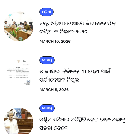
ଓଡ଼ିଶା
୧୫ରୁ ଓଡ଼ିଶାରେ ଆୟୋଜିତ ହେବ ଫିଟ୍
ଇଣ୍ଡିଆ କାର୍ନିଭାଲ-୨୦୨୬
MARCH 10, 2026
ଜାତୀୟ
ରାଜ୍ୟସଭା ନିର୍ବାଚନ: ୩ ରାଜ୍ୟ ପାଇଁ
ପର୍ଯ୍ୟବେକ୍ଷକ ନିଯୁକ୍ତ.
MARCH 9, 2026
ଜାତୀୟ
ପଶ୍ଚିମ ଏସିଆର ପରିସ୍ଥିତି ନେଇ ରାଜ୍ୟସଭାକୁ
ସୂଚନା ଦେଲେ.