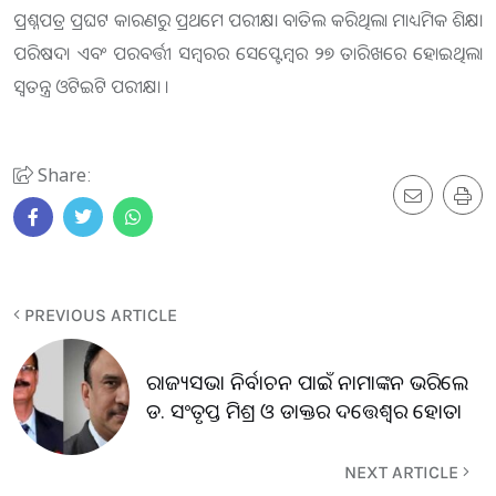
ପ୍ରଶ୍ନପତ୍ର ପ୍ରଘଟ କାରଣରୁ ପ୍ରଥମେ ପରୀକ୍ଷା ବାତିଲ କରିଥିଲା ମାଧ୍ୟମିକ ଶିକ୍ଷା
ପରିଷଦ। ଏବଂ ପରବର୍ତ୍ତୀ ସମ୍ବରର ସେପ୍ଟେମ୍ବର ୨୭ ତାରିଖରେ ହୋଇଥିଲା
ସ୍ୱତନ୍ତ୍ର ଓଟିଇଟି ପରୀକ୍ଷା ।
Share:
PREVIOUS ARTICLE
ରାଜ୍ୟସଭା ନିର୍ବାଚନ ପାଇଁ ନାମାଙ୍କନ ଭରିଲେ
ଡ. ସଂତୃପ୍ତ ମିଶ୍ର ଓ ଡାକ୍ତର ଦତ୍ତେଶ୍ବର ହୋତା
NEXT ARTICLE