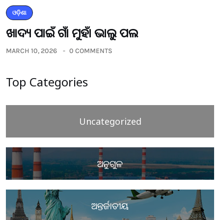
ଓଡ଼ିଶା
ଖାଦ୍ୟ ପାଇଁ ଗାଁ ମୁହାଁ ଭାଲୁ ପଲ
MARCH 10, 2026
0 COMMENTS
Top Categories
Uncategorized
ଅନୁଗୁଳ
ଅନ୍ତର୍ଜାତୀୟ