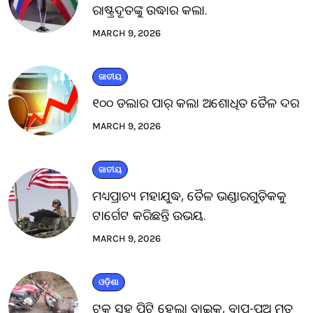
ରାଷ୍ଟ୍ରଦୂତଙ୍କୁ ଉଦ୍ଧାର କଲା.
MARCH 9, 2026
ଜାତୀୟ
୧୦୦ ଡଲାର ପାର୍ କଲା ଅଶୋଧିତ ତୈଳ ଦର
MARCH 9, 2026
ଜାତୀୟ
ମଧ୍ୟପ୍ରାଚ୍ୟ ମହାଯୁଦ୍ଧ, ତୈଳ ଭଣ୍ଡାରଗୁଡ଼ିକକୁ
ଟାର୍ଗେଟ କରିଛନ୍ତି ଉଭୟ.
MARCH 9, 2026
ଓଡ଼ିଶା
ଟ୍ରକ ସହ ପିଟି ହେଲା ବାଇକ, ବାପ-ପୁଅ ମୃତ