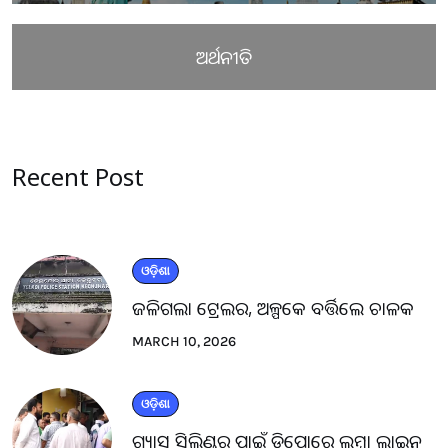
ଅର୍ଥନୀତି
Recent Post
ଓଡ଼ିଶା
ଜଳିଗଲା ଟ୍ରେଲର, ଅଳ୍ପକେ ବର୍ତ୍ତିଲେ ଚାଳକ
MARCH 10, 2026
ଓଡ଼ିଶା
ଗ୍ୟାସ ସିଲିଣ୍ଡର ପାଇଁ ଡିପୋରେ ଲମ୍ବା ଲାଇନ୍