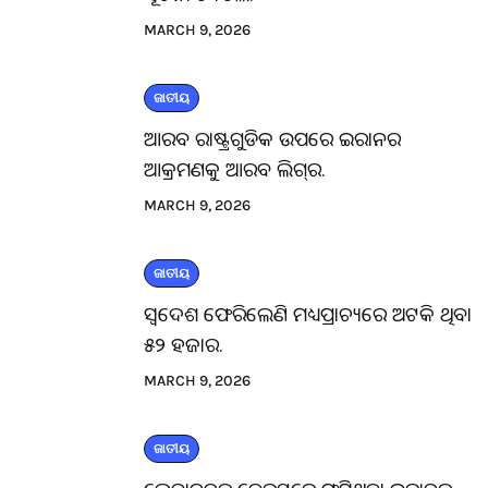
MARCH 9, 2026
ଜାତୀୟ
ଆରବ ରାଷ୍ଟ୍ରଗୁଡିକ ଉପରେ ଇରାନର
ଆକ୍ରମଣକୁ ଆରବ ଲିଗ୍‌ର.
MARCH 9, 2026
ଜାତୀୟ
ସ୍ବଦେଶ ଫେରିଲେଣି ମଧ୍ୟପ୍ରାଚ୍ୟରେ ଅଟକି ଥିବା
୫୨ ହଜାର.
MARCH 9, 2026
ଜାତୀୟ