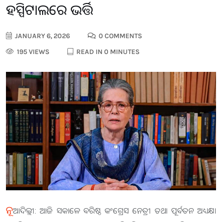
ହସ୍ପିଟାଲରେ ଭର୍ତ୍ତି
JANUARY 6, 2026
0 COMMENTS
195 VIEWS
READ IN 0 MINUTES
ନୂ
ଆଦିଲ୍ଲୀ: ଆଜି ସକାଳେ ବରିଷ୍ଠ କଂଗ୍ରେସ ନେତ୍ରୀ ତଥା ପୂର୍ବତନ ଅଧ୍ୟକ୍ଷା