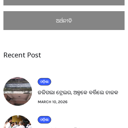
ଅର୍ଥନୀତି
Recent Post
ଓଡ଼ିଶା
ଜଳିଗଲା ଟ୍ରେଲର, ଅଳ୍ପକେ ବର୍ତ୍ତିଲେ ଚାଳକ
MARCH 10, 2026
ଓଡ଼ିଶା