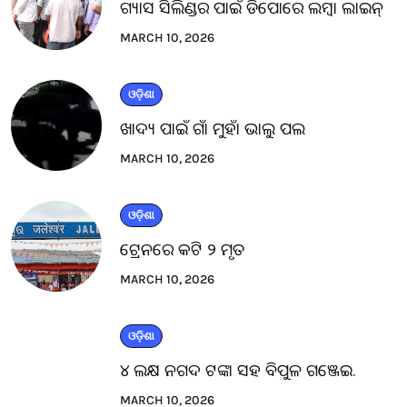
ଗ୍ୟାସ ସିଲିଣ୍ଡର ପାଇଁ ଡିପୋରେ ଲମ୍ବା ଲାଇନ୍
MARCH 10, 2026
ଓଡ଼ିଶା
ଖାଦ୍ୟ ପାଇଁ ଗାଁ ମୁହାଁ ଭାଲୁ ପଲ
MARCH 10, 2026
ଓଡ଼ିଶା
ଟ୍ରେନରେ କଟି ୨ ମୃତ
MARCH 10, 2026
ଓଡ଼ିଶା
୪ ଲକ୍ଷ ନଗଦ ଟଙ୍କା ସହ ବିପୁଳ ଗଞ୍ଜେଇ.
MARCH 10, 2026