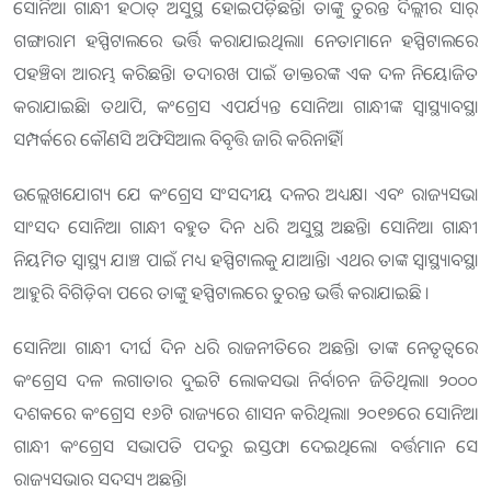
ସୋନିଆ ଗାନ୍ଧୀ ହଠାତ୍ ଅସୁସ୍ଥ ହୋଇପଡ଼ିଛନ୍ତି। ତାଙ୍କୁ ତୁରନ୍ତ ଦିଲ୍ଲୀର ସାର୍
ଗଙ୍ଗାରାମ ହସ୍ପିଟାଲରେ ଭର୍ତ୍ତି କରାଯାଇଥିଲା। ନେତାମାନେ ହସ୍ପିଟାଲରେ
ପହଞ୍ଚିବା ଆରମ୍ଭ କରିଛନ୍ତି। ତଦାରଖ ପାଇଁ ଡାକ୍ତରଙ୍କ ଏକ ଦଳ ନିୟୋଜିତ
କରାଯାଇଛି। ତଥାପି, କଂଗ୍ରେସ ଏପର୍ଯ୍ୟନ୍ତ ସୋନିଆ ଗାନ୍ଧୀଙ୍କ ସ୍ୱାସ୍ଥ୍ୟାବସ୍ଥା
ସମ୍ପର୍କରେ କୌଣସି ଅଫିସିଆଲ ବିବୃତ୍ତି ଜାରି କରିନାହିଁ।
ଉଲ୍ଲେଖଯୋଗ୍ୟ ଯେ କଂଗ୍ରେସ ସଂସଦୀୟ ଦଳର ଅଧ୍ୟକ୍ଷା ଏବଂ ରାଜ୍ୟସଭା
ସାଂସଦ ସୋନିଆ ଗାନ୍ଧୀ ବହୁତ ଦିନ ଧରି ଅସୁସ୍ଥ ଅଛନ୍ତି। ସୋନିଆ ଗାନ୍ଧୀ
ନିୟମିତ ସ୍ୱାସ୍ଥ୍ୟ ଯାଞ୍ଚ ପାଇଁ ମଧ୍ୟ ହସ୍ପିଟାଲକୁ ଯାଆନ୍ତି। ଏଥର ତାଙ୍କ ସ୍ୱାସ୍ଥ୍ୟାବସ୍ଥା
ଆହୁରି ବିଗିଡ଼ିବା ପରେ ତାଙ୍କୁ ହସ୍ପିଟାଲରେ ତୁରନ୍ତ ଭର୍ତ୍ତି କରାଯାଇଛି ।
ସୋନିଆ ଗାନ୍ଧୀ ଦୀର୍ଘ ଦିନ ଧରି ରାଜନୀତିରେ ଅଛନ୍ତି। ତାଙ୍କ ନେତୃତ୍ୱରେ
କଂଗ୍ରେସ ଦଳ ଲଗାତାର ଦୁଇଟି ଲୋକସଭା ନିର୍ବାଚନ ଜିତିଥିଲା। ୨୦୦୦
ଦଶକରେ କଂଗ୍ରେସ ୧୬ଟି ରାଜ୍ୟରେ ଶାସନ କରିଥିଲା। ୨୦୧୭ରେ ସୋନିଆ
ଗାନ୍ଧୀ କଂଗ୍ରେସ ସଭାପତି ପଦରୁ ଇସ୍ତଫା ଦେଇଥିଲେ। ବର୍ତ୍ତମାନ ସେ
ରାଜ୍ୟସଭାର ସଦସ୍ୟ ଅଛନ୍ତି।