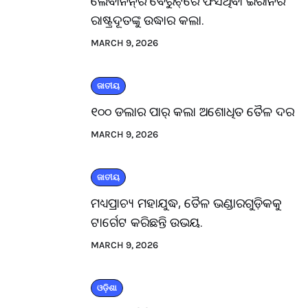
ଲେବାନନ୍‌ର ବେରୁଟ୍‌ରେ ଫସିଥିବା ଇରାନର
ରାଷ୍ଟ୍ରଦୂତଙ୍କୁ ଉଦ୍ଧାର କଲା.
MARCH 9, 2026
ଜାତୀୟ
୧୦୦ ଡଲାର ପାର୍ କଲା ଅଶୋଧିତ ତୈଳ ଦର
MARCH 9, 2026
ଜାତୀୟ
ମଧ୍ୟପ୍ରାଚ୍ୟ ମହାଯୁଦ୍ଧ, ତୈଳ ଭଣ୍ଡାରଗୁଡ଼ିକକୁ
ଟାର୍ଗେଟ କରିଛନ୍ତି ଉଭୟ.
MARCH 9, 2026
ଓଡ଼ିଶା