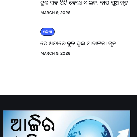
ଟ୍ରକ ସହ ପିଟି ହେଲା ବାଇକ, ବାପ-ପୁଅ ମୃତ
MARCH 9, 2026
ଓଡ଼ିଶା
ପୋଖରୀରେ ବୁଡ଼ି ଦୁଇ ନାବାଳିକା ମୃତ
MARCH 9, 2026