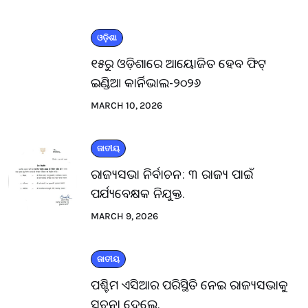
ଓଡ଼ିଶା
୧୫ରୁ ଓଡ଼ିଶାରେ ଆୟୋଜିତ ହେବ ଫିଟ୍
ଇଣ୍ଡିଆ କାର୍ନିଭାଲ-୨୦୨୬
MARCH 10, 2026
ଜାତୀୟ
ରାଜ୍ୟସଭା ନିର୍ବାଚନ: ୩ ରାଜ୍ୟ ପାଇଁ
ପର୍ଯ୍ୟବେକ୍ଷକ ନିଯୁକ୍ତ.
MARCH 9, 2026
ଜାତୀୟ
ପଶ୍ଚିମ ଏସିଆର ପରିସ୍ଥିତି ନେଇ ରାଜ୍ୟସଭାକୁ
ସୂଚନା ଦେଲେ.