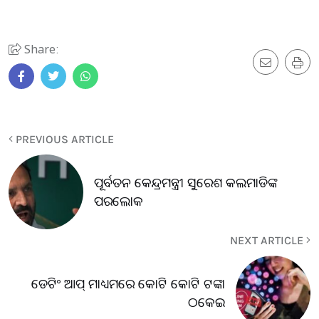
Share:
PREVIOUS ARTICLE
ପୂର୍ବତନ କେନ୍ଦ୍ରମନ୍ତ୍ରୀ ସୁରେଶ କଲମାଡିଙ୍କ
ପରଲୋକ
NEXT ARTICLE
ଡେଟିଂ ଆପ୍‌ ମାଧ୍ୟମରେ କୋଟି କୋଟି ଟଙ୍କା
ଠକେଇ