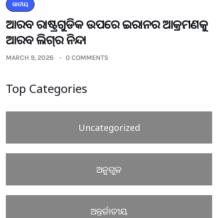
ଜାତୀୟ
ଆରବ ରାଷ୍ଟ୍ରଗୁଡିକ ଉପରେ ଇରାନର ଆକ୍ରମଣକୁ
ଆରବ ଲିଗ୍‌ର ନିନ୍ଦା
MARCH 9, 2026
0 COMMENTS
Top Categories
Uncategorized
ଅନୁଗୁଳ
ଅନ୍ତର୍ଜାତୀୟ